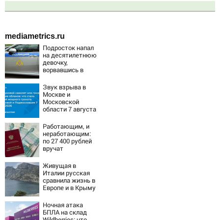
mediametrics.ru
Подросток напал
на десятилетнюю
девочку,
ворвавшись в
квартиру
Звук взрыва в
Москве и
Московской
области 7 августа
2026 года:
Причины,
Работающим, и
источник, откуда
неработающим:
был громкий
по 27 400 рублей
хлопок
вручат
пенсионерам в
сентябре -
Живущая в
PrimaMedia.ru
Италии русская
сравнила жизнь в
Европе и в Крыму
Ночная атака
БПЛА на склад
Wildberries: что