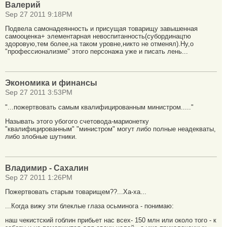
Валерий
Sep 27 2011 9:18PM
Подвела самонадеянность и присущая товарищу завышенная
самооценка+ элементарная невоспитанность(субординацтю
здоровую,тем более,на таком уровне,никто не отменял).Ну,о
"профессионализме" этого персонажа уже и писать лень...
Экономика и финансы
Sep 27 2011 3:53PM
"...пожертвовать самым квалифицированным министром....."
Называть этого убогого счетовода-марионетку
"квалифицированным" "министром" могут либо полные неадекваты,
либо злобные шутники.
Владимир - Сахалин
Sep 27 2011 1:26PM
Пожертвовать старым товарищем??...Ха-ха...
...Когда вижу эти блеклые глаза осьминога - понимаю:
наш чекистский гоблин прибьет нас всех- 150 млн или около того - к