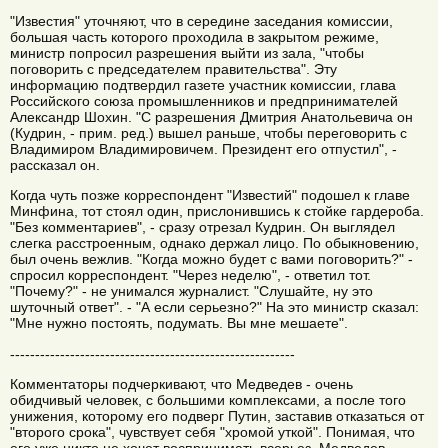
"Известия" уточняют, что в середине заседания комиссии,
большая часть которого проходила в закрытом режиме,
министр попросил разрешения выйти из зала, "чтобы
поговорить с председателем правительства". Эту
информацию подтвердил газете участник комиссии, глава
Российского союза промышленников и предпринимателей
Александр Шохин. "С разрешения Дмитрия Анатольевича он
(Кудрин, - прим. ред.) вышел раньше, чтобы переговорить с
Владимиром Владимировичем. Президент его отпустил", -
рассказал он.
Когда чуть позже корреспондент "Известий" подошел к главе
Минфина, тот стоял один, прислонившись к стойке гардероба.
"Без комментариев", - сразу отрезал Кудрин. Он выглядел
слегка расстроенным, однако держал лицо. По обыкновению,
был очень вежлив. "Когда можно будет с вами поговорить?" -
спросил корреспондент. "Через неделю", - ответил тот.
"Почему?" - не унимался журналист. "Слушайте, ну это
шуточный ответ". - "А если серьезно?" На это министр сказал:
"Мне нужно постоять, подумать. Вы мне мешаете".
---------------------------------------------------------
Комментаторы подчеркивают, что Медведев - очень
обидчивый человек, с большими комплексами, а после того
унижения, которому его подверг Путин, заставив отказаться от
"второго срока", чувствует себя "хромой уткой". Понимая, что