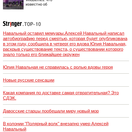
известно об
очередном ударе
по логистическим
центрам
07/08/2026 –
Новости
Навальный оставил мемуары.Алексей Навальный написал
автобиографию перед смертью, которая будет опубликована
в этом году, сообщила в четверг его вдова Юлия Навальная,
раскрыв существование текста, о существовании которого
знало только его ближайшее окружен
Юлия Навальная не справилась с ролью вдовы героя
Новые русские сенсации
Какая компания по доставке самая отвратительная? Это
СДЭК.
Давосские старцы пообещали миру новый мор
В колонии "Полярный волк" внезапно умер Алексей
Навальный