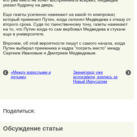
его уже никто не хочет воспринимать всерьез, Медведев
указал Кудрину на дверь.
Еще газеты усиленно намекают на какой-то компромат,
который применил Путин, когда склонял Медведева к отказу от
второго срока. Судя по таинственному тону, газеты намекают
на то, что Путин когда-то сам вербовал Медведева в стукачи
еще в университете.
Впрочем, об этой вероятности пишут с самого начала, когда
Путин выбирал преемника и кадра "погреть место" между
Сергеем Ивановым и Дмитрием Медведевым.
«Между взрослыми и
Звенигород уже
детьми»
испохабили, взялись за
Новый Иерусалим
Поделиться:
Обсуждение статьи