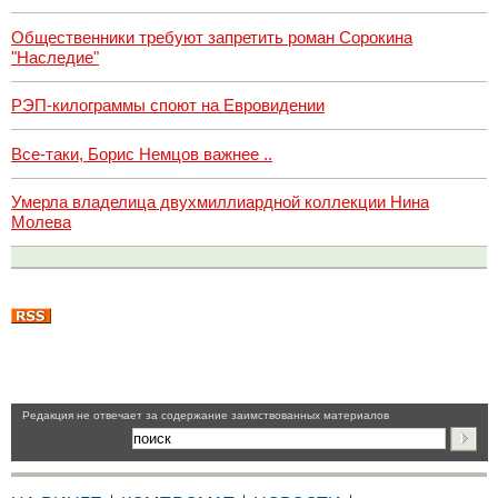
Общественники требуют запретить роман Сорокина
"Наследие"
РЭП-килограммы споют на Евровидении
Все-таки, Борис Немцов важнее ..
Умерла владелица двухмиллиардной коллекции Нина
Молева
Pедакция не отвечает за содержание заимствованных материалов