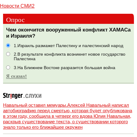
Новости СМИ2
Опрос
Чем окончится вооруженный конфликт ХАМАСа
и Израиля?
1.Израиль размажет Палестину и палестинский народ
2.В результате конфликта возникнет новое государство
Палестина
3.На Ближнем Востоке разразится большая война
Навальный оставил мемуары.Алексей Навальный написал
автобиографию перед смертью, которая будет опубликована
в этом году, сообщила в четверг его вдова Юлия Навальная,
раскрыв существование текста, о существовании которого
знало только его ближайшее окружен