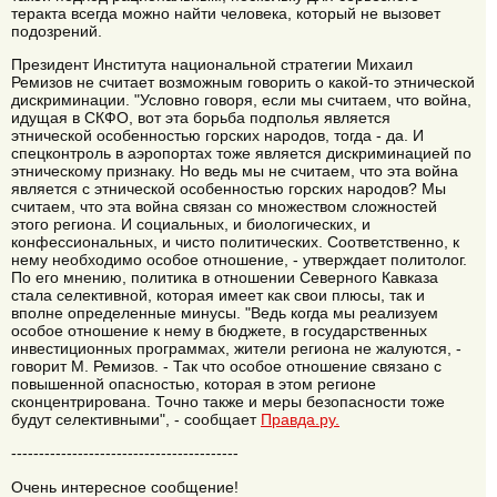
теракта всегда можно найти человека, который не вызовет
подозрений.
Президент Института национальной стратегии Михаил
Ремизов не считает возможным говорить о какой-то этнической
дискриминации. "Условно говоря, если мы считаем, что война,
идущая в СКФО, вот эта борьба подполья является
этнической особенностью горских народов, тогда - да. И
спецконтроль в аэропортах тоже является дискриминацией по
этническому признаку. Но ведь мы не считаем, что эта война
является с этнической особенностью горских народов? Мы
считаем, что эта война связан со множеством сложностей
этого региона. И социальных, и биологических, и
конфессиональных, и чисто политических. Соответственно, к
нему необходимо особое отношение, - утверждает политолог.
По его мнению, политика в отношении Северного Кавказа
стала селективной, которая имеет как свои плюсы, так и
вполне определенные минусы. "Ведь когда мы реализуем
особое отношение к нему в бюджете, в государственных
инвестиционных программах, жители региона не жалуются, -
говорит М. Ремизов. - Так что особое отношение связано с
повышенной опасностью, которая в этом регионе
сконцентрирована. Точно также и меры безопасности тоже
будут селективными", - сообщает
Правда.ру.
-----------------------------------------
Очень интересное сообщение!