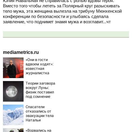
Юлия Навальная не справилась с ролью вдовы героя.
Вместо того чтобы лететь за Полярный круг разыскивать
тело мужа, эта женщина вылезла на трибуну Мюнхенской
конференции по безопасности и улыбаясь сделала
заявление, что поднимет знамя мужа и возглавит...чт
mediametrics.ru
«Они в гости
вдвоем ходят»:
известная
журналистка
подтвердила
роман
Теории заговора
Бондарчука и
вокруг Луны:
Исаковой
физик поставил
под сомнение
снимки NASA
Спасатели
отказались от
эвакуации тела
Натальи
Наговицыной с
семитысячника
«Ворвались на