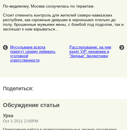
По-видимому, Москва соскучилась по терактам.
Стоит отменить контроль для жителей северо-кавказских
республик, как скромные девушки в черненьких платьях до
полу, брошенные мужьями жены, с бомбой под подолом, так и
заспешат к нам взрываться...
Мусульмане всегда
Расследование: на чем
помогут своему избежать
ездят VIP чиновники и
уголовной
"бедные" бюджетники
ответственности
Поделиться:
Обсуждение статьи
Урка
Oct 3 2011 2:00PM
Оперативная работа в правоохранительных органах поставлена