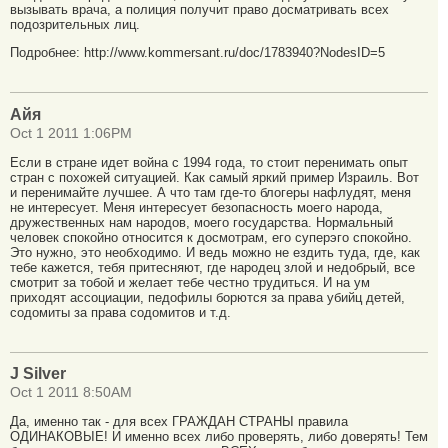
вызывать врача, а полиция получит право досматривать всех
подозрительных лиц.
Подробнее: http://www.kommersant.ru/doc/1783940?NodesID=5
Айя
Oct 1 2011 1:06PM
Если в стране идет война с 1994 года, то стоит перенимать опыт
стран с похожей ситуацией. Как самый яркий пример Израиль. Вот
и перенимайте лучшее. А что там где-то блогеры нафлудят, меня
не интересует. Меня интересует безопасность моего народа,
дружественных нам народов, моего государства. Нормальный
человек спокойно относится к досмотрам, его суперэго спокойно.
Это нужно, это необходимо. И ведь можно не ездить туда, где, как
тебе кажется, тебя притесняют, где народец злой и недобрый, все
смотрит за тобой и желает тебе честно трудиться. И на ум
приходят ассоциации, педофилы борются за права убийц детей,
содомиты за права содомитов и т.д.
J Silver
Oct 1 2011 8:50AM
Да, именно так - для всех ГРАЖДАН СТРАНЫ правила
ОДИНАКОВЫЕ! И именно всех либо проверять, либо доверять! Тем