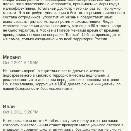
плохо, пока положение не исправится, принимаемые меры будут
малоэффективны. Тотальный досмотр - это как раз то, что нужно
ментам. Это потребует увеличения и без того огромного численного
состава сотрудников, упростит им жизнь и предоставит шанс
использовать грязные методы против инакомыслящих. Люди
старшего поколения должны помнить, что еще в 80-х годах, когда
не было терактов, в Москве и Питере ментами время от времени
проводились негласные операции "Кавказ". Сейчас происходит то
же самое, только ежедневно и по всей территории России.
Михаил
Oct 2 2011 5:19AM
Не "мочить чурок", а тщательно вести досье на каждого
подозреваемого в связях с террористическим подпольем и
реализовывать это досье при передвижениях персоны по стране.
Но, к сожалению, коррупция в МВД делает любые инициативы по
нашей безопасности бессмысленными.
Иван
Oct 1 2011 5:26PM
В американском штате Алабама вступил в силу закон, согласно
которому обязательными станут проверки миграционного статуса в
младшей и средней школе, иммигранты без документов не смогут