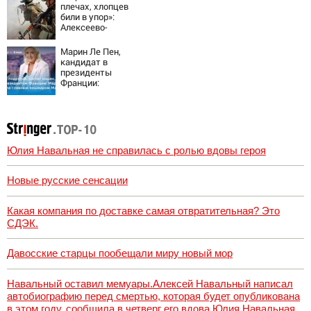
плечах, хлопцев
били в упор»:
Алексеево-
Дружковка стала
могильником для
Марин Ле Пен,
«птах Мадьяра»
кандидат в
президенты
Франции:
биография,
личная жизнь, как
относится к
России и Украине,
прогноз на
выборы
Юлия Навальная не справилась с ролью вдовы героя
президента
Франции 2027,
последние
Новые русские сенсации
новости
Какая компания по доставке самая отвратительная? Это
СДЭК.
Давосские старцы пообещали миру новый мор
Навальный оставил мемуары.Алексей Навальный написал
автобиографию перед смертью, которая будет опубликована
в этом году, сообщила в четверг его вдова Юлия Навальная,