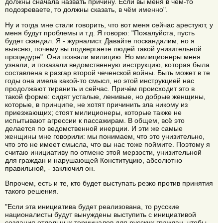
должны сначала назвать причину. Если вы меня в чём-то
подозреваете, то должны сказать, в чём именно".
Ну и тогда мне стали говорить, что вот меня сейчас арестуют, у
меня будут проблемы и т.д. Я говорю: "Пожалуйста, пусть
будет скандал. Я - журналист. Давайте поскандалим, но я
выясню, почему вы подвергаете людей такой унизительной
процедуре". Они позвали милицию. Но милиционеры меня
узнали, и показали ведомственную инструкцию, которая была
составлена в разгар второй чеченской войны. Быть может в те
годы она имела какой-то смысл, но этой инструкцией нас
продолжают тиранить и сейчас. Причём происходит это в
такой форме: сидят усталые, ленивые, но добрые женщины,
которые, в принципе, не хотят причинить зла никому из
приезжающих; стоят милиционеры, которые также не
испытывают агрессии к пассажирам. В общем, всё это
делается по ведомственной инерции. И эти же самые
женщины мне говорили: мы понимаем, что это унизительно,
что это не имеет смысла, что вы нас тоже поймите. Поэтому я
считаю инициативу по отмене этой мерзости, унизительной
для граждан и нарушающей Конституцию, абсолютно
правильной, - заключил он.
Впрочем, есть и те, кто будет выступать резко против принятия
такого решения.
"Если эта инициатива будет реализована, то русские
националисты будут вынуждены выступить с инициативой
создания отдельных терминалов для русских граждан, чтобы