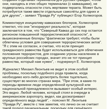
они, находясь в этих общих терминалах (с кавказцами), не
подвергались опасности стать жертвами теракта. Может быть
потребуется также ввести отдельные самолёты для одних и
для других", - заявил "Правде.Ру" публицист Егор Холмогоров.
Комментируя инициативу кавказских блогеров, Холмогоров
отметил, что они "игнорируют реальность", которая
заключается в том, что "Северный Кавказ до сих пор остается
регионом повышенной террористической опасности", а
вышеозначенные блогеры "фактически требуют, чтобы были
облегчены условия для совершения террористических актов".
"Я с этим не согласен, и считаю, что если принцип
гражданского равенства будет использоваться для облегчения
положения террористов, для созданию угрозы населению в
крупных российских городах, значит это не тот принцип
равенства, который нам нужен", - подчеркнул Е. Холмогоров.
Журналист Михаил Леонтьев не видит в этом особой
проблемы, поскольку подобного рода правила, когда
необходимо кого-либо досмотреть более тщательно,
существует во многих странах мира. "При этом, в какие-то
периоды времени люди определённой культурной или
национальной принадлежности вызывают особый интерес.
Это видно. Любой человек, который стоял в очереди в
американском аэропорту, видел, как досматривают
определённого вида людей", - пояснил М. Леонтьев
"Правде.Ру", вместе с тем заметив, что лично он не считает
такой подход рациональным, поскольку для серьёзного