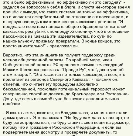
это и было эффективным, но эффективно ли это сегодня?" -
задался он вопросом у себя в блоге, и спустя некоторое время
пришёл к выводу, что такая система не только не эффективна,
но и является оскорбительной по отношению к пассажирам, и
в первую очередь к жителям северокавказских регионов. "Я
предлагаю всем нам написать общее обращение от жителей
кавказских республик к полпреду Хлопонину, чтоб в отношении
пассажиров из Кавказа эти издевательства, по сути по
национальному признаку, прекратили. В конце концов, это
просто унизительно!" - предложил он.
Вероятно, что эта инициатива получит поддержку среди
членов общественной палаты. По крайней мере, член
Ообщественной палаты РФ прошлого созыва, телеведущий
Максим Шевченко рассказал "Правде.Ру", что "давно уже об
этом говорил". "Это касается не только кавказцев, а всех, кто
прилетает из регионов Северного Кавказа", - пояснил он,
отметив, что считает эту процедуры абсолютно
бессмысленной, поскольку потенциальный террорист может
совершенно спокойно доехать до Краснодара или Ростова-на-
Дону, где сесть в самолёт уже без всяких дополнительных
проблем.
- Я как-то летел, кажется, из Владикавказа, и меня тоже стали
досматривать. Я тогда сказал: "Не буду вам давать паспорт, не
буду регистрироваться, не буду ставить свои вещи на досмотр,
потому что я гражданин Российской Федерации, и если вы
подвергаете меня досмотру и проверяете документы, то