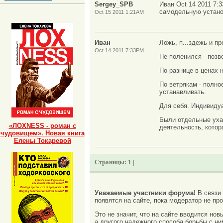
Sergey_SPB
Иван Oct 14 2011 7:
самодельную устано
Oct 15 2011 1:21AM
Иван
Ложь, п...здежь и п
Oct 14 2011 7:33PM
Не поленился - позв
По разнице в ценах 
По ветрякам - полно
устанавливать.
Для себя. Индивиду
Были отдельные ухар
«ЛОХNESS - роман с
деятельность, котор
чудовищем». Новая книга
Елены Токаревой
Страницы:
1 |
Уважаемые участники форума!
В связи
появятся на сайте, пока модератор не про
Это не значит, что на сайте вводится но
а другого надежного способа борьбы с ни