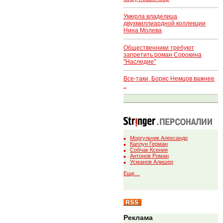
Умерла владелица
двухмиллиардной коллекции
Нина Молева
Общественники требуют
запретить роман Сорокина
"Наследие"
Все-таки, Борис Немцов важнее
..
Моргульчик Александр
Каплун Герман
Собчак Ксения
Антонов Роман
Усманов Алишер
Еще…
Реклама