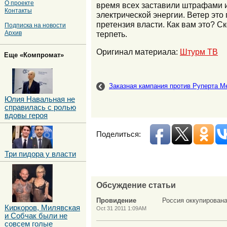
О проекте
время всех заставили штрафами и 
Контакты
электрической энергии. Ветер это
претензия власти. Как вам это? Ск
Подписка на новости
терпеть.
Архив
Оригинал материала:
Штурм ТВ
Еще «Компромат»
Заказная кампания против Руперта М
Юлия Навальная не
справилась с ролью
вдовы героя
Поделиться:
Три пидора у власти
Обсуждение статьи
Провидение
Россия оккупирована
Киркоров, Милявская
Oct 31 2011 1:09AM
и Собчак были не
совсем голые