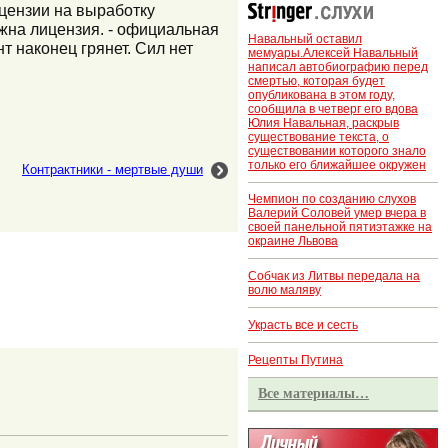
ицензии на выработку
ужна лицензия. - официальная
Навальный оставил
т наконец грянет. Сил нет
мемуары.Алексей Навальный
написал автобиографию перед
смертью, которая будет
опубликована в этом году,
сообщила в четверг его вдова
Юлия Навальная, раскрыв
существование текста, о
существовании которого знало
только его ближайшее окружен
Контрактники - мертвые души
Чемпион по созданию слухов
Валерий Соловей умер вчера в
своей панельной пятиэтажке на
окраине Львова
Собчак из Литвы передала на
волю маляву
Украсть все и сесть
Рецепты Путина
Все материалы…