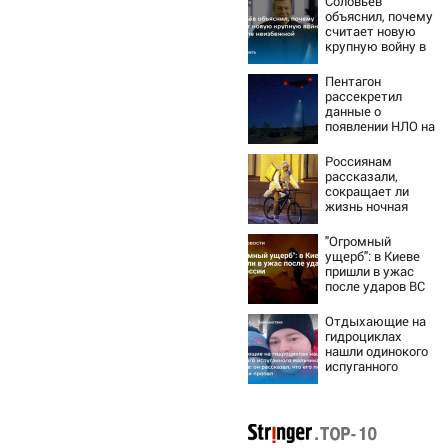
Соловьёв
объяснил, почему
считает новую
крупную войну в
Европе
неизбежной
Пентагон
рассекретил
данные о
появлении НЛО на
Ближнем Востоке
Россиянам
рассказали,
сокращает ли
жизнь ночная
работа
"Огромный
ущерб": в Киеве
пришли в ужас
после ударов ВС
России
Отдыхающие на
гидроциклах
нашли одинокого
испуганного
мальчика на
лодке: он
рассказал, что
его папа нырнул и
пропал