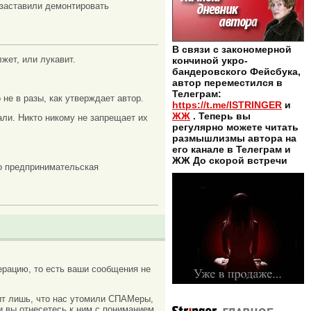
 заставили демонтировать
В связи с закономерной
лжет, или лукавит.
кончиной укро-
бандеровского Фейсбука,
автор переместился в
Телеграм:
не в разы, как утверждает автор.
https://t.me/ISTRINGER
и
ЖЖ
. Теперь вы
али. Никто никому не запрещает их
регулярно можете читать
размышлизмы автора на
его канале в Телеграм и
ЖЖ До скорой встречи
то предпринимательская
рацию, то есть ваши сообщения не
ачит лишь, что нас утомили СПАМеры,
и вы отнесетесь к ним с пониманием.