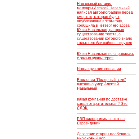
Навальный оставил
мемуары.Алексей Навальный
написал автобиографию перед
смертью, которая будет
опубликована в этом году,
сообщила в четверг его вдова
Юлия Навальная, раскрыв
существование текста, о
существовании которого знало
только его ближайшее окружен
Юлия Навальная не справилась
с ролью вдовы героя
Новые русские сенсации
В колонии "Полярный волк"
внезапно умер Алексей
Навальный
Какая компания по доставке
самая отвратительная? Это
СДЭК.
РЭП-килограммы споют на
Евровидении
Давосские старцы пообещали
миру новый мор