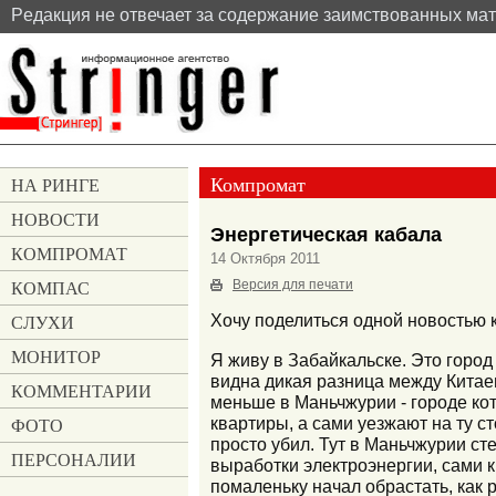
Pедакция не отвечает за содержание заимствованных ма
Компромат
НА РИНГЕ
НОВОСТИ
Энергетическая кабала
КОМПРОМАТ
14 Октября 2011
КОМПАС
Версия для печати
СЛУХИ
Хочу поделиться одной новостью 
МОНИТОР
Я живу в Забайкальске. Это город
видна дикая разница между Китаем
КОММЕНТАРИИ
меньше в Маньчжурии - городе ко
квартиры, а сами уезжают на ту с
ФОТО
просто убил. Тут в Маньчжурии сте
ПЕРСОНАЛИИ
выработки электроэнергии, сами к
помаленьку начал обрастать, как 