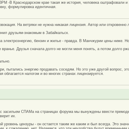
33PM -В Краснодарском крае такая же история, человека оштрафовали и
вку, формулировка идентичная.
ровокация. На ветряки не нужна никакая лицензия. Автор или откровенно 
онил друзьям-знакомым в Забайкальск.
на электроэнергию, бензин и жилье - правда. В Манчжурии цены ниже. Но 
е вранье. Друзья сначала долго не могли меня понять, а потом долго рж
ально.
и, пытались энергию продавать соседям. Но это уже другой вопрос, э
ая облагается налогом и во многих странах лицензируется.
 с засильем СПАМа на страницах форума мы вынуждены ввести премоде
верит их.
вый уровень цензуры - он остается таким же каким и был всегда. Это зн
ми, к сожалению, нет. Надеемся, что эти неудобства будут временными 