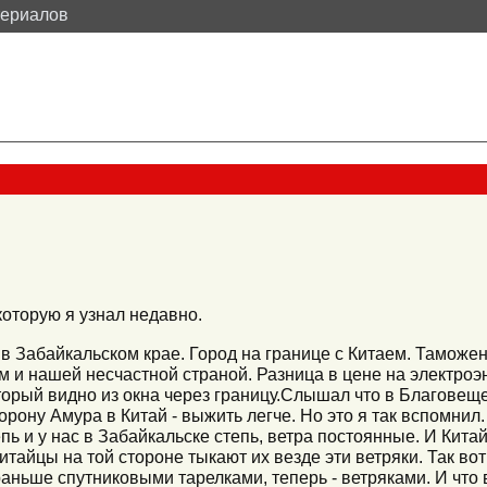
териалов
которую я узнал недавно.
 в Забайкальском крае. Город на границе с Китаем. Таможен
 и нашей несчастной страной. Разница в цене на электроэ
торый видно из окна через границу.Слышал что в Благове
торону Амура в Китай - выжить легче. Но это я так вспомни
пь и у нас в Забайкальске степь, ветра постоянные. И Кита
итайцы на той стороне тыкают их везде эти ветряки. Так вот
раньше спутниковыми тарелками, теперь - ветряками. И что