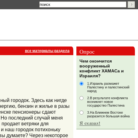
Опрос
все материалы раздела
Чем окончится
вооруженный
конфликт ХАМАСа и
Израиля?
1.Израиль размажет
Палестину и палестинский
народ
2.В результате конфликта
ный городок. Здесь как нигде
возникнет новое
нергию, бензин и жилье в разы
государство Палестина
щенске пенсионеры сдают
3.На Ближнем Востоке
разразится большая война
л. Но последний случай меня
й продает ветряки для
 и наш городок потихоньку
 вы думаете? Через некоторое