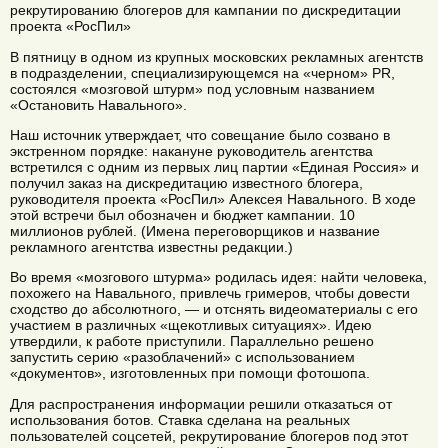
рекрутированию блогеров для кампании по дискредитации
проекта «РосПил»
В пятницу в одном из крупных московских рекламных агентств
в подразделении, специализирующемся на «черном» PR,
состоялся «мозговой штурм» под условным названием
«Остановить Навального».
Наш источник утверждает, что совещание было созвано в
экстренном порядке: накануне руководитель агентства
встретился с одним из первых лиц партии «Единая Россия» и
получил заказ на дискредитацию известного блогера,
руководителя проекта «РосПил» Алексея Навального. В ходе
этой встречи был обозначен и бюджет кампании. 10
миллионов рублей. (Имена переговорщиков и название
рекламного агентства известны редакции.)
Во время «мозгового штурма» родилась идея: найти человека,
похожего на Навального, привлечь гримеров, чтобы довести
сходство до абсолютного, — и отснять видеоматериалы с его
участием в различных «щекотливых ситуациях». Идею
утвердили, к работе приступили. Параллельно решено
запустить серию «разоблачений» с использованием
«документов», изготовленных при помощи фотошопа.
Для распространения информации решили отказаться от
использования ботов. Ставка сделана на реальных
пользователей соцсетей, рекрутирование блогеров под этот