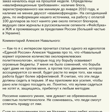
заказ началось еще на прошлой неделе. Определены
«квалификационные требования»: наличие блога,
зарегистрированного как минимум до января 2010 года, и
наличие не менее двухсот «взаимофрендов». На сегодняшний
день, по информации нашего источника, на работу с оплатой
100 долларов за пост нанято уже около пятисот блогеров,
ведущих свои журналы в русскоязычном сегменте «Фейсбука»
и ЖЖ и проживающих за пределами России (большей частью
в Украине).
Комментарий Алексея Навального:
— Как-то я с интересом прочитал статью одного из идеологов
«Единой России» Алексея Чадаева про то, что «Навальный
кормит огромное количество околокремлевских
политтехнологов», которые под эту борьбу осваивают
огромные бюджеты. У меня не было сомнений, что борьба
идет даже не против меня, а против того движения, которое
ассоциируется со мной, будет расти по мере того, как наша
работа будет более эффективной. Я считаю, что эти люди
должны сидеть в тюрьме. И мы приложим все усилия, чтобы
рано или поздно посадить их. Понятно, что жулики садиться
не хотят и, защищаясь, прибегнут к любым методам.
Россияне намного умнее, чем думают не обремененные
совестью политтехнологи. Не сомневаюсь, что люди смогут
отличить правду от лжи.
Судя по откровениям того же Чадаева, таких ребят, которые