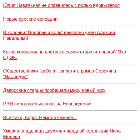
Юлия Навальная не справилась с ролью вдовы героя
Новые русские сенсации
В колонии "Полярный волк" внезапно умер Алексей
Навальный
Какая компания по доставке самая отвратительная? Это
СДЭК.
Общественники требуют запретить роман Сорокина
"Наследие"
Давосские старцы пообещали миру новый мор
РЭП-килограммы споют на Евровидении
Все-таки, Борис Немцов важнее ..
Умерла владелица двухмиллиардной коллекции Нина
Молева