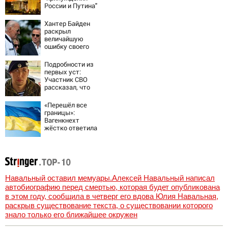
России и Путина"
резко приблизили
крах режима
Хантер Байден
Зеленского
раскрыл
величайшую
ошибку своего
отца:
бездействие
Подробности из
против Трампа
первых уст:
Участник СВО
рассказал, что
спасло его в
схватке с
«Перешёл все
медведем
границы»:
Вагенкнехт
жёстко ответила
послу Украины
Навальный оставил мемуары.Алексей Навальный написал
автобиографию перед смертью, которая будет опубликована
в этом году, сообщила в четверг его вдова Юлия Навальная,
раскрыв существование текста, о существовании которого
знало только его ближайшее окружен