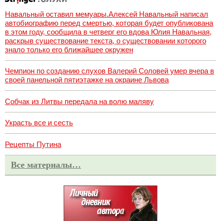
Навальный оставил мемуары.Алексей Навальный написал
автобиографию перед смертью, которая будет опубликована
в этом году, сообщила в четверг его вдова Юлия Навальная,
раскрыв существование текста, о существовании которого
знало только его ближайшее окружен
Чемпион по созданию слухов Валерий Соловей умер вчера в
своей панельной пятиэтажке на окраине Львова
Собчак из Литвы передала на волю маляву
Украсть все и сесть
Рецепты Путина
Все материалы…