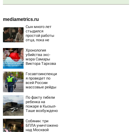
mediametrics.ru
Сын много лет
стыдился
простой работы
отца, пока не
узнал, ради чего
тот отказался от
Хронология
карьеры -
убийства экс-
история одной
мэра Самары
семьи
Виктора Тархова
и его жены: шесть
шокирующих
Госавтоинспекци
фактов, новые
я проведет по
подробности
всей России
массовые рейды
с 10 августа
По факту гибели
ребенка на
пожаре в Кызыл-
Таше возбуждено
уголовное дело
Собянин: три
БПЛА уничтожено
над Москвой