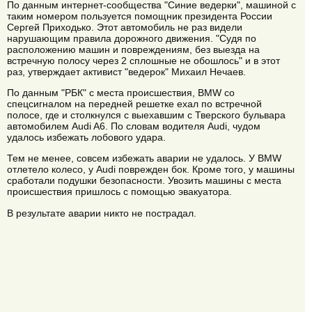
По данным интернет-сообщества "Синие ведерки", машиной с
таким номером пользуется помощник президента России
Сергей Приходько. Этот автомобиль не раз видели
нарушающим правила дорожного движения. "Судя по
расположению машин и повреждениям, без выезда на
встречную полосу через 2 сплошные не обошлось" и в этот
раз, утверждает активист "ведерок" Михаил Нечаев.
По данным "РБК" с места происшествия, BMW со
спецсигналом на передней решетке ехал по встречной
полосе, где и столкнулся с выехавшим с Тверского бульвара
автомобилем Audi A6. По словам водителя Audi, чудом
удалось избежать лобового удара.
Тем не менее, совсем избежать аварии не удалось. У BMW
отлетело колесо, у Audi поврежден бок. Кроме того, у машины
сработали подушки безопасности. Увозить машины с места
происшествия пришлось с помощью эвакуатора.
В результате аварии никто не пострадал.