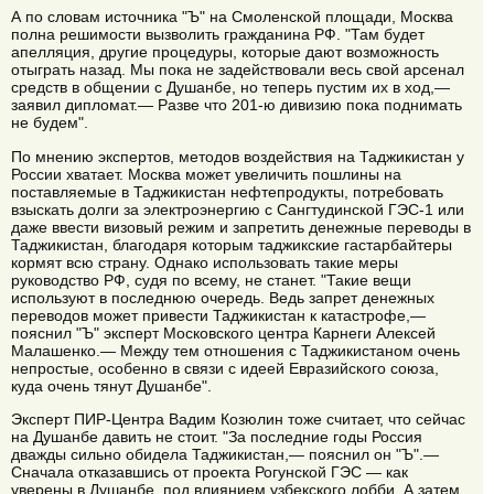
А по словам источника "Ъ" на Смоленской площади, Москва
полна решимости вызволить гражданина РФ. "Там будет
апелляция, другие процедуры, которые дают возможность
отыграть назад. Мы пока не задействовали весь свой арсенал
средств в общении с Душанбе, но теперь пустим их в ход,—
заявил дипломат.— Разве что 201-ю дивизию пока поднимать
не будем".
По мнению экспертов, методов воздействия на Таджикистан у
России хватает. Москва может увеличить пошлины на
поставляемые в Таджикистан нефтепродукты, потребовать
взыскать долги за электроэнергию с Сангтудинской ГЭС-1 или
даже ввести визовый режим и запретить денежные переводы в
Таджикистан, благодаря которым таджикские гастарбайтеры
кормят всю страну. Однако использовать такие меры
руководство РФ, судя по всему, не станет. "Такие вещи
используют в последнюю очередь. Ведь запрет денежных
переводов может привести Таджикистан к катастрофе,—
пояснил "Ъ" эксперт Московского центра Карнеги Алексей
Малашенко.— Между тем отношения с Таджикистаном очень
непростые, особенно в связи с идеей Евразийского союза,
куда очень тянут Душанбе".
Эксперт ПИР-Центра Вадим Козюлин тоже считает, что сейчас
на Душанбе давить не стоит. "За последние годы Россия
дважды сильно обидела Таджикистан,— пояснил он "Ъ".—
Сначала отказавшись от проекта Рогунской ГЭС — как
уверены в Душанбе, под влиянием узбекского лобби. А затем