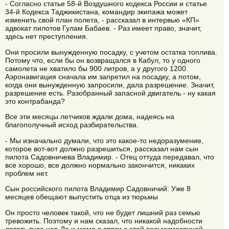
- Согласно статье 58-й Воздушного кодекса России и статье
34-й Кодекса Таджикистана, командир экипажа может
изменить свой план полета, - рассказал в интервью «КП»
адвокат пилотов Гулам Бабаев. - Раз имеет право, значит,
здесь нет преступления.
Они просили вынужденную посадку, с учетом остатка топлива.
Потому что, если бы он возвращался в Кабул, то у одного
самолета не хватило бы 900 литров, а у другого 1200.
Аэронавигация сначала им запретил на посадку, а потом,
когда они вынужденную запросили, дала разрешение. Значит,
разрешение есть. Разобранный запасной двигатель - ну какая
это контрабанда?
Все эти месяцы летчиков ждали дома, надеясь на
благополучный исход разбирательства.
- Мы изначально думали, что это какое-то недоразумение,
которое вот-вот должно разрешиться, рассказал нам сын
пилота Садовничева Владимир. - Отец оттуда передавал, что
все хорошо, все должно нормально закончится, никаких
проблем нет.
Сын российского пилота Владимир Садовничий: Уже 8
месяцев обещают выпустить отца из тюрьмы
Он просто человек такой, что не будет лишний раз семью
тревожить. Поэтому и нам сказал, что никакой надобности
лететь туда нет. Да и мама в связи с этой восьмимесячной