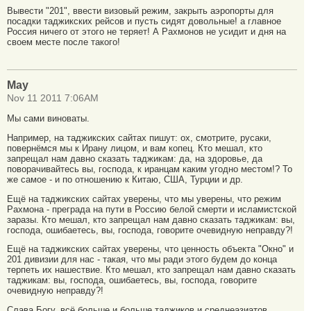
Вывести "201", ввести визовый режим, закрыть аэропорты для
посадки таджикских рейсов и пусть сидят довольные! а главное
Россия ничего от этого не теряет! А Рахмонов не усидит и дня на
своем месте после такого!
Мау
Nov 11 2011 7:06AM
Мы сами виноваты.
Например, на таджикских сайтах пишут: ох, смотрите, русаки,
повернёмся мы к Ирану лицом, и вам копец. Кто мешал, кто
запрещал нам давно сказать таджикам: да, на здоровье, да
поворачивайтесь вы, господа, к иранцам каким угодно местом!? То
же самое - и по отношению к Китаю, США, Турции и др.
Ещё на таджикских сайтах уверены, что мы уверены, что режим
Рахмона - преграда на пути в Россию белой смерти и исламистской
заразы. Кто мешал, кто запрещал нам давно сказать таджикам: вы,
господа, ошибаетесь, вы, господа, говорите очевидную неправду?!
Ещё на таджикских сайтах уверены, что ценность объекта "Окно" и
201 дивизии для нас - такая, что мы ради этого будем до конца
терпеть их нашествие. Кто мешал, кто запрещал нам давно сказать
таджикам: вы, господа, ошибаетесь, вы, господа, говорите
очевидную неправду?!
Слава Богу, всё больше и больше таджиков и среднеазиатов