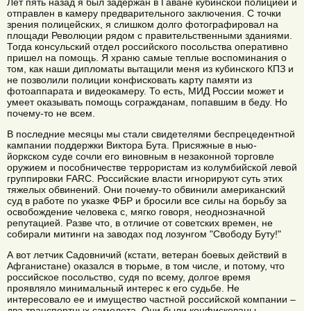
Лет пять назад я был задержан в Гаване кубинской полицией и
отправлен в камеру предварительного заключения. С точки
зрения полицейских, я слишком долго фотографировал на
площади Революции рядом с правительственными зданиями.
Тогда консульский отдел российского посольства оперативно
пришел на помощь. Я храню самые теплые воспоминания о
том, как наши дипломаты вытащили меня из кубинского КПЗ и
не позволили полиции конфисковать карту памяти из
фотоаппарата и видеокамеру. То есть, МИД России может и
умеет оказывать помощь согражданам, попавшим в беду. Но
почему-то не всем.
В последние месяцы мы стали свидетелями беспрецедентной
кампании поддержки Виктора Бута. Присяжные в нью-
йоркском суде сочли его виновным в незаконной торговле
оружием и пособничестве террористам из колумбийской левой
группировки FARC. Российские власти игнорируют суть этих
тяжелых обвинений. Они почему-то обвинили американский
суд в работе по указке ФБР и бросили все силы на борьбу за
освобождение человека с, мягко говоря, неоднозначной
репутацией. Разве что, в отличие от советских времен, не
собирали митинги на заводах под лозунгом "Свободу Буту!"
А вот летчик Садовничий (кстати, ветеран боевых действий в
Афганистане) оказался в тюрьме, в том числе, и потому, что
российское посольство, судя по всему, долгое время
проявляло минимальный интерес к его судьбе. Не
интересовало ее и имущество частной российской компании –
два транспортных самолета. Они были конфискованы