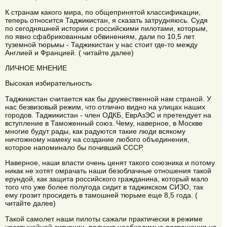
К странам какого мира, по общепринятой классификации,
теперь относится Таджикистан, я сказать затрудняюсь. Судя
по сегодняшней истории с российскими пилотами, которым,
по явно сфабрикованным обвинениям, дали по 10,5 лет
туземной тюрьмы - Таджикистан у нас стоит где-то между
Англией и Францией. ( читайте далее)
ЛИЧНОЕ МНЕНИЕ
Высокая избирательность
Таджикистан считается как бы дружественной нам страной. У
нас безвизовый режим, что отлично видно на улицах наших
городов. Таджикистан - член ОДКБ, ЕврАзЭС и претендует на
вступление в Таможенный союз. Чему, наверное, в Москве
многие будут рады, как радуются такие люди всякому
ничтожному намеку на создание любого объединения,
которое напоминало бы почивший СССР.
Наверное, наши власти очень ценят такого союзника и потому
никак не хотят омрачать наши безоблачные отношения такой
ерундой, как защита российского гражданина, который мало
того что уже более полугода сидит в таджикском СИЗО, так
ему грозит просидеть в тамошней тюрьме еще 8,5 года. (
читайте далее)
Такой самолет наши пилоты сажали практически в режиме
чрезвычайной ситуации, получив необходимые разрешения на