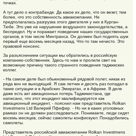
точках.
А тут дело о контрабанде. Да какое их дело, что он везет, тем
более, что это собственность авиакомпании. Не
предполагалась разгрузка этого двигателя у них в Курган-
Тюбе. Это уже не нарушение воздушного законодательства, а
беспредел. Ну и поражает поведение наших государственных
органов, в том числе Минтранса. Он должен был поднять шум
первый еще восемь месяцев назад. Что-то там нечисто. Это
правовой нонсенс.
За разъяснением ситуации мы обратились в российскую
компанию-собственник. Здесь-то нам и пролили свет на
возможную причину такого странного поведения таджикских
коллег.
- На самом деле был обыкновенный рядовой полет, никак из
ряда вон не выходящий. Я сам летчик и десять раз попадал в
такие ситуации и в Арабских Эмиратах, и в Африке. В деле
даже есть акт авиационных потерь Таджикистана, где
написано, что этот инцидент квалифицируется как
авиационный инцидент, - пояснил нам представитель Rolkan
Investmens Ltd Валерий Пфефер. - Но ни в каких уголовных
рамках он не должен расследоваться. Понимаете, люди сидят
восемь месяцев, сейчас самолеты конфискуют. Понадобились
самолеты.
Представитель российской авиакомпании Rolkan Investmens