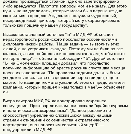
должны производиться страной, где оно зарегистрировано
либо арендуется. Пилот эти вопросы мог и не знать. Для этого
нужны наши дипломаты, которые могли бы в первые же дни
включиться в процесс. А здесь мы получили чудовищный,
несправедливый приговор, который могу охарактеризовать
только как пощечину нашему государству".
Высокопоставленный источник "Ъ" в МИД РФ объяснил
нерасторопность российского посольства особенностями
дипломатической работы. "Наша задача — вызволить этих
людей, а не устраивать скандал. Поэтому мы не били во все
колокола, а тихо действовали по своим каналам, чтобы никто
не терял лицо",— объяснил собеседник "Ъ". Другой источник
"Ъ" на Смоленской площади добавил, что посольство
получило информацию об аресте россиян спустя два месяца
после их задержания. "По правилам таджики должны были
уведомить посольство о задержании через три дня, еще в
марте. Но наши дипломаты узнали об этом от представителя
компании, который пришел к нам только в мае",— объясняет
он.
Вчера вечером МИД РФ демонстрировал искреннее
возмущение. Приговор летчикам там назвали "крайне суровым
и политически ангажированным". "Данное решение не
способствует укреплению сложившихся между нашими
странами отношений союзничества и стратегического
партнерства, оно наносит им серьезный ущерб",—
предупредили в МИД РФ.