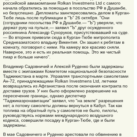
российской авиакомпании Rolkan Investmens Ltd с самого
начала обратились за помощью в посольство РФ в Душанбе,
но безуспешно. Дипломаты заинтересовались делом в Курган-
Тюбе лишь после публикации в "Ъ" 26 октября. "Они
(сотрудники посольства РФ в Душанбе.— "Ъ") уверяли, что
держат руку на пульсе,— заявил "Ъ" друг осужденного
россиянина Александр Сухоруков, присутствовавший на суде.
— Во вторник привезли сюда в Курган-Тюбе митрополита
Среднеазиатского владыку Викентия. Он зашел к ребятам в
комнату, поговорил с ними. На камеру все красиво сняли.
Наверное, это и есть их реальная помощь. Это же чистый
пиар и больше ничего".
Владимир Садовничий и Алексей Руденко были задержаны
вместе с экипажами Комитетом национальной безопасности
Таджикистана в марте. Управляя транспортными самолетами
Ан-72, принадлежащими Rolkan Investmens Ltd, летчики
возвращались из Афганистана после окончания контракта по
доставке грузов. У них было оформлено разрешение на
пересечение границы, однако диспетчер
"Таджикаэронавигации" заявил, что "на земле" разрешения
нет, а потому самолеты должны вернуться в Кабул. Так как
топлива на обратный путь у самолетов не было, пилоты,
руководствуясь нормами международного воздушного
кодекса, совершили посадку в Курган-Тюбе, где и были
задержаны.
В мае Садовничего и Руденко арестовали по обвинению в