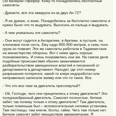
Ltd Валерий Пфефер: Кому-то понадобились бесплатные
самолеты
- Думаете, вся эта заваруха из-за двух Ан-72?
- Я не думаю, а знаю. Понадобились за бесплатно самолеты и
нужно было что-то выдумать. Высосать из пальца и выдумать.
- А чем уникальны эти самолеты?
- Они могут садится в Антарктике, в Арктике, в пустыне, на
хлопковое поле сесть. Ему надо 800-900 метров, и семь тонн
груза он повезет. Эти же самолеты работали в Таджикистане
на министерство обороны. Вот с ними здесь хорошо
познакомились. И очень понравились они им. На самом деле
подобные происшествия обычно заканчиваются
разбирательством авиационных властей и писаниной от
департамента в департамент. Находят, где этот номер
разрешения потерялся, какой-то клерк недоработал или
неправильно написали заявку или что-то такое. Все.
- Что это все-таки за двигатель пресловутый?
- Ой, Господи, чего они прицепились к этому двигателю? Это
полуразобранный двигатель. Самолет полностью, битком
забит, так почему только к этому двигателю? Там двигатель,
только поменьше был – вспомогательная силовая установка.
Там лестницы, там ключи, болты, гайки. Чего там только нет.
Битком самолет забит имуществом авиакомпании. Я