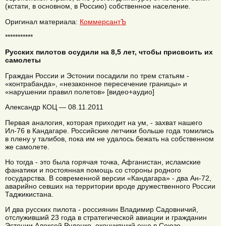
(кстати, в основном, в Россию) собственное население.
Оригинал материала:
КоммерсантЪ
***********
Русских пилотов осудили на 8,5 лет, чтобы присвоить их
самолеты
Граждан России и Эстонии посадили по трем статьям -
«контрабанда», «незаконное пересечение границы» и
«нарушении правил полетов» [видео+аудио]
Александр КОЦ — 08.11.2011
Первая аналогия, которая приходит на ум, - захват нашего
Ил-76 в Кандагаре. Российские летчики больше года томились
в плену у талибов, пока им не удалось бежать на собственном
же самолете.
Но тогда - это была горячая точка, Афганистан, исламские
фанатики и постоянная помощь со стороны родного
государства. В современной версии «Кандагара» - два Ан-72,
аварийно севших на территории вроде дружественного России
Таджикистана.
И два русских пилота - россиянин Владимир Садовничий,
отслуживший 23 года в стратегической авиации и гражданин
Эстонии Алексей Руденко, окончивший еще в Союзе