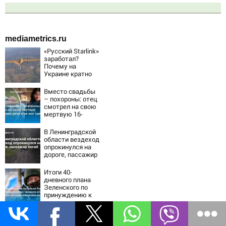
mediametrics.ru
«Русский Starlink»
заработал?
Почему на
Украине кратно
увеличилась
точность
Вместо свадьбы
попаданий по
– похороны: отец
объектам ВСУ
смотрел на свою
мертвую 16-
летнюю дочь и не
мог сдержать
В Ленинградской
слезы
области вездеход
опрокинулся на
дороге, пассажир
погиб
Итоги 40-
дневного плана
Зеленского по
принуждению к
миру: как
ответила Россия,
Масштабный
полный разбор
удар по Одессе и
провала операции