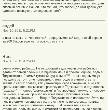
понимает, что в стратегическом плане - их народам самим выгоден
визовый режим с Рашей. Кто мешал, кто запрещал нам давно уже
одобрять позицию этих здоровых сил?!
андей
Nov 10 2011 5:21PM
а вам не кажется что это чей то предвыборный ход. в этой стране
за 200 баксов еще не то можно замутить.
Hurt
Nov 10 2011 4:25PM
очень жалко ребят..... Не от хорошей ведь жизни они работают
вдали от семей своих((( Не удивило меня и произошедшее, ведь в
Таджикистане "самый гуманый суд в мире"!!! только здесь могут
посадить за то что не понравился, или гордо и внятно ответил
заявив о своих правах, как уважающий себя гражданин, а не как
пресмыкающее, как многие практикуют в Таджикистане под словом
"акаджон":)))) слово "демократия" и "правосудие" толкуются совсем
по иному, а не как принято во всем мире:) Искренне жаль
гражданина Эстонии...... Ведь в Таджикистане посольства Эстонии
нет, и видимо помощи ему ждать от него не придется.... правда
эстонский консул прилетал к нему..... А знаете что самое
страшное- ведь мы сидим и смотрим за происходящим со стороны,