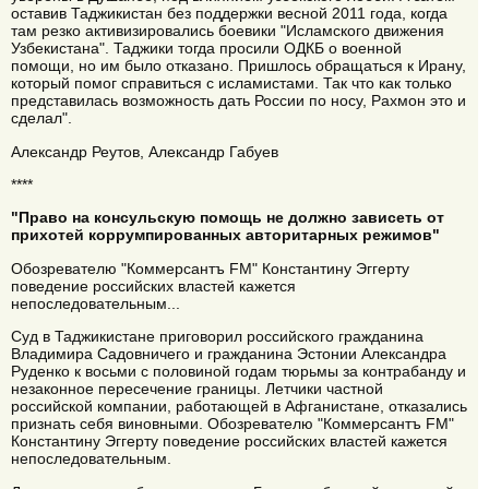
оставив Таджикистан без поддержки весной 2011 года, когда
там резко активизировались боевики "Исламского движения
Узбекистана". Таджики тогда просили ОДКБ о военной
помощи, но им было отказано. Пришлось обращаться к Ирану,
который помог справиться с исламистами. Так что как только
представилась возможность дать России по носу, Рахмон это и
сделал".
Александр Реутов, Александр Габуев
****
"Право на консульскую помощь не должно зависеть от
прихотей коррумпированных авторитарных режимов"
Обозревателю "Коммерсантъ FM" Константину Эггерту
поведение российских властей кажется
непоследовательным...
Суд в Таджикистане приговорил российского гражданина
Владимира Садовничего и гражданина Эстонии Александра
Руденко к восьми с половиной годам тюрьмы за контрабанду и
незаконное пересечение границы. Летчики частной
российской компании, работающей в Афганистане, отказались
признать себя виновными. Обозревателю "Коммерсантъ FM"
Константину Эггерту поведение российских властей кажется
непоследовательным.