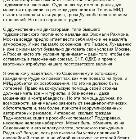
таджикскими властями. Судя по всему, именно ради двух
машин и отправили за решетку двух пилотов. Теперь МИД
пытается исправить ситуацию, грозя Душанбе осложнением
отношений. Но в это верится с трудом.
С дружественными диктаторами, типа бывшего
таджикистанского партийного начальника Эмомали Рахмона,
Москва всегда предпочитает вести себя мягко и не накалять
атмосферу. У нас так мало союзников, что Рахмон, Лукашенко
и иже с ними могут буквально диктовать свои условия Москве.
А Россия часто эти условия принимает – ради того, чтобы они
оставались в таможенных союзах, СНГ, ОДКБ и прочих
картонных атрибутах нашего постсоветского величия.
Я очень хочу надеяться, что Садовничему и эстонскому
гражданину Руденко повезет так, как мне повезло на Кубе, и
МИД добьется их освобождения. Но это не должно быть
лотереей. Право на консульскую помощь своей страны
должны иметь все – и туристы, и бизнесмены, даже
мошенники и контрабандисты. Но эта помощь должна, по
возможности, минимально зависеть от внешнеполитических
обстоятельств и, тем более, прихотей коррумпированных
авторитарных режимов. Интересно, сколько граждан
Таджикистана сидит в российских тюрьмах? Подозреваю,
несколько человек наберется. Может быть, обменять их на
Садовничего и его коллегу-пилота, эстонского гражданина
Руденко? Заодно, хоть раз оказали бы услугу приличной
европейской стране, а не убогой диктатуре, от которой бежит