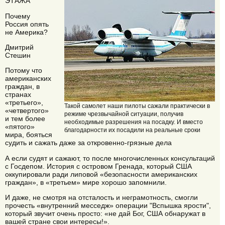
ЭТАЖА
Почему
Россия опять
не Америка?
Дмитрий
Стешин
Потому что
американских
граждан, в
странах
«третьего»,
Такой самолет наши пилоты сажали практически в
«четвертого»
режиме чрезвычайной ситуации, получив
и тем более
необходимые разрешения на посадку. И вместо
«пятого»
благодарности их посадили на реальные сроки
мира, бояться
судить и сажать даже за откровенно-грязные дела
А если судят и сажают, то после многочисленных консультаций
с Госдепом. История с островом Гренада, который США
оккупировали ради липовой «безопасности американских
граждан», в «третьем» мире хорошо запомнили.
И даже, не смотря на отсталость и неграмотность, смогли
прочесть «внутренний месседж» операции "Вспышка ярости",
который звучит очень просто: «не дай Бог, США обнаружат в
вашей стране свои интересы!».