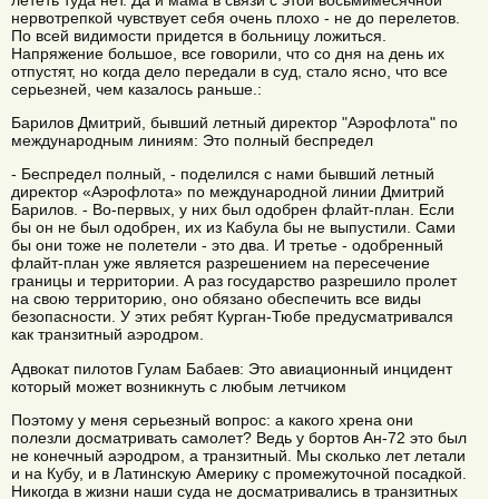
нервотрепкой чувствует себя очень плохо - не до перелетов.
По всей видимости придется в больницу ложиться.
Напряжение большое, все говорили, что со дня на день их
отпустят, но когда дело передали в суд, стало ясно, что все
серьезней, чем казалось раньше.:
Барилов Дмитрий, бывший летный директор "Аэрофлота" по
международным линиям: Это полный беспредел
- Беспредел полный, - поделился с нами бывший летный
директор «Аэрофлота» по международной линии Дмитрий
Барилов. - Во-первых, у них был одобрен флайт-план. Если
бы он не был одобрен, их из Кабула бы не выпустили. Сами
бы они тоже не полетели - это два. И третье - одобренный
флайт-план уже является разрешением на пересечение
границы и территории. А раз государство разрешило пролет
на свою территорию, оно обязано обеспечить все виды
безопасности. У этих ребят Курган-Тюбе предусматривался
как транзитный аэродром.
Адвокат пилотов Гулам Бабаев: Это авиационный инцидент
который может возникнуть с любым летчиком
Поэтому у меня серьезный вопрос: а какого хрена они
полезли досматривать самолет? Ведь у бортов Ан-72 это был
не конечный аэродром, а транзитный. Мы сколько лет летали
и на Кубу, и в Латинскую Америку с промежуточной посадкой.
Никогда в жизни наши суда не досматривались в транзитных