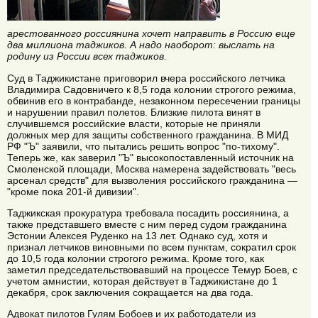
арестованного россиянина хочет направить в Россию еще
два миллиона таджиков. А надо наоборот: выслать на
родину из России всех таджиков.
Суд в Таджикистане приговорил вчера российского летчика
Владимира Садовничего к 8,5 года колонии строгого режима,
обвинив его в контрабанде, незаконном пересечении границы
и нарушении правил полетов. Близкие пилота винят в
случившемся российские власти, которые не приняли
должных мер для защиты собственного гражданина. В МИД
РФ "Ъ" заявили, что пытались решить вопрос "по-тихому".
Теперь же, как заверил "Ъ" высокопоставленный источник на
Смоленской площади, Москва намерена задействовать "весь
арсенал средств" для вызволения российского гражданина —
"кроме пока 201-й дивизии".
Таджикская прокуратура требовала посадить россиянина, а
также представшего вместе с ним перед судом гражданина
Эстонии Алексея Руденко на 13 лет. Однако суд, хотя и
признал летчиков виновными по всем пунктам, сократил срок
до 10,5 года колонии строгого режима. Кроме того, как
заметил председательствовавший на процессе Темур Боев, с
учетом амнистии, которая действует в Таджикистане до 1
декабря, срок заключения сокращается на два года.
Адвокат пилотов Гулям Бобоев и их работодатели из