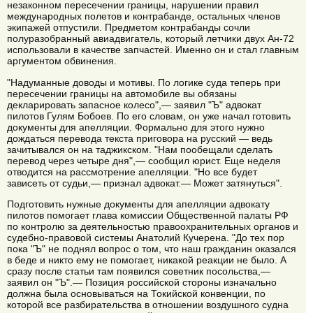
незаконном пересечении границы, нарушении правил
международных полетов и контрабанде, остальных членов
экипажей отпустили. Предметом контрабанды сочли
полуразобранный авиадвигатель, который летчики двух Ан-72
использовали в качестве запчастей. Именно он и стал главным
аргументом обвинения.
"Надуманные доводы и мотивы. По логике суда теперь при
пересечении границы на автомобиле вы обязаны
декларировать запасное колесо",— заявил "Ъ" адвокат
пилотов Гулям Бобоев. По его словам, он уже начал готовить
документы для апелляции. Формально для этого нужно
дождаться перевода текста приговора на русский — ведь
зачитывался он на таджикском. "Нам пообещали сделать
перевод через четыре дня",— сообщил юрист. Еще неделя
отводится на рассмотрение апелляции. "Но все будет
зависеть от судьи,— признал адвокат.— Может затянуться".
Подготовить нужные документы для апелляции адвокату
пилотов помогает глава комиссии Общественной палаты РФ
по контролю за деятельностью правоохранительных органов и
судебно-правовой системы Анатолий Кучерена. "До тех пор
пока "Ъ" не поднял вопрос о том, что наш гражданин оказался
в беде и никто ему не помогает, никакой реакции не было. А
сразу после статьи там появился советник посольства,—
заявил он "Ъ".— Позиция российской стороны изначально
должна была основываться на Токийской конвенции, по
которой все разбирательства в отношении воздушного судна