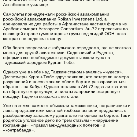
Актюбинское училище.
Самолеты принадлежали российской авиакомпании
российской авиакомпании Rolkan Investmens Ltd, а
арендовала их для работы в Афганистане частная фирма из
Арабских эмират Aerospace Consortium. Ан-72 перевозили по
воюющей стране гуманитарные грузы под эгидой ООН, пока
контракт не подошел к концу.
Оба борта попросили с кабульского аэродрома, где не хватало
места для другой авиатехники. Садовничий и Руденко,
оформив все необходимые документы взяли курс на
таджикский аэродром Курган-Тюбе.
Однако уже в небе над Таджикистаном начались «чудеса».
Диспетчеры Курган-Тюбе вдруг заявили, что потеряли номера
разрешений и посоветовали обоим бортам разворачиваться
обратно - на Кабул. Однако топлива в АН-72 едва ли хватило
на обратную «прогулку», и пилоты запросили экстренную
посадку. Таджики возражать не стали.
Уже на земле самолет обыскали таможенники, пограничники и
лишь представители местной госбезопасности придрались к
разобранному запасному двигателю на одном из бортов. Так и
родилось уголовное дело по трем статьям - «нарушение
госграницы», «правил международных полетов» и
«контрабанда».