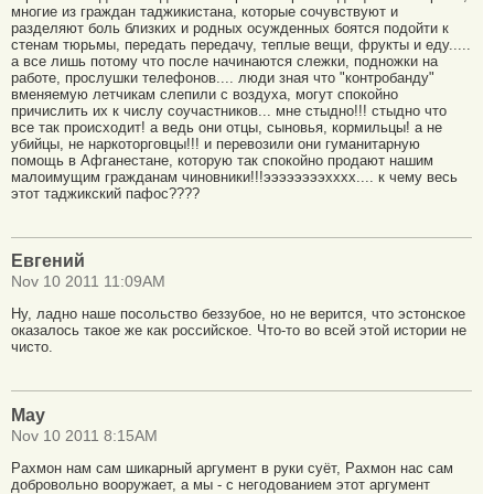
многие из граждан таджикистана, которые сочувствуют и
разделяют боль близких и родных осужденных боятся подойти к
стенам тюрьмы, передать передачу, теплые вещи, фрукты и еду.....
а все лишь потому что после начинаются слежки, подножки на
работе, прослушки телефонов.... люди зная что "контробанду"
вменяемую летчикам слепили с воздуха, могут спокойно
причислить их к числу соучастников... мне стыдно!!! стыдно что
все так происходит! а ведь они отцы, сыновья, кормильцы! а не
убийцы, не наркоторговцы!!! и перевозили они гуманитарную
помощь в Афганестане, которую так спокойно продают нашим
малоимущим гражданам чиновники!!!ээээээээхххх.... к чему весь
этот таджикский пафос????
Евгений
Nov 10 2011 11:09AM
Ну, ладно наше посольство беззубое, но не верится, что эстонское
оказалось такое же как российское. Что-то во всей этой истории не
чисто.
Мау
Nov 10 2011 8:15AM
Рахмон нам сам шикарный аргумент в руки суёт, Рахмон нас сам
добровольно вооружает, а мы - с негодованием этот аргумент