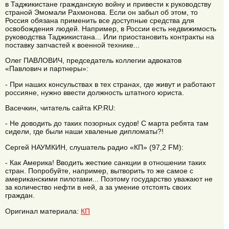
в Таджикистане гражданскую войну и привести к руководству
страной Эмомали Рахмонова. Если он забыл об этом, то
Россия обязана применить все доступные средства для
освобождения людей. Например, в России есть недвижимость
руководства Таджикистана... Или приостановить контракты на
поставку запчастей к военной технике...
Олег ПАВЛОВИЧ, председатель коллегии адвокатов
«Павлович и партнеры»:
- При наших консульствах в тех странах, где живут и работают
россияне, нужно ввести должность штатного юриста.
Васечкин, читатель сайта KP.RU:
- Не доводить до таких позорных судов! С марта ребята там
сидели, где были наши хваленые дипломаты?!
Сергей НАУМКИН, слушатель радио «КП» (97,2 FM):
- Как Америка! Вводить жесткие санкции в отношении таких
стран. Попробуйте, например, вытворить то же самое с
американскими пилотами... Поэтому государство уважают не
за количество нефти в ней, а за умение отстоять своих
граждан.
Оригинал материала:
КП