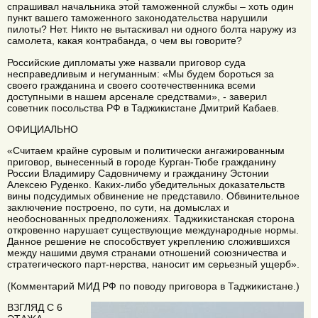
спрашивал начальника этой таможенной службы – хоть один
пункт вашего таможенного законодательства нарушили
пилоты? Нет. Никто не вытаскивал ни одного болта наружу из
самолета, какая контрабанда, о чем вы говорите?
Российские дипломаты уже назвали приговор суда
несправедливым и негуманным: «Мы будем бороться за
своего гражданина и своего соотечественника всеми
доступными в нашем арсенале средствами», - заверил
советник посольства РФ в Таджикистане Дмитрий Кабаев.
ОФИЦИАЛЬНО
«Считаем крайне суровым и политически ангажированным
приговор, вынесенный в городе Курган-Тюбе гражданину
России Владимиру Садовничему и гражданину Эстонии
Алексею Руденко. Каких-либо убедительных доказательств
вины подсудимых обвинение не представило. Обвинительное
заключение построено, по сути, на домыслах и
необоснованных предположениях. Таджикистанская сторона
откровенно нарушает существующие международные нормы.
Данное решение не способствует укреплению сложившихся
между нашими двумя странами отношений союзничества и
стратегического парт-нерства, наносит им серьезный ущерб».
(Комментарий МИД РФ по поводу приговора в Таджикистане.)
ВЗГЛЯД С 6