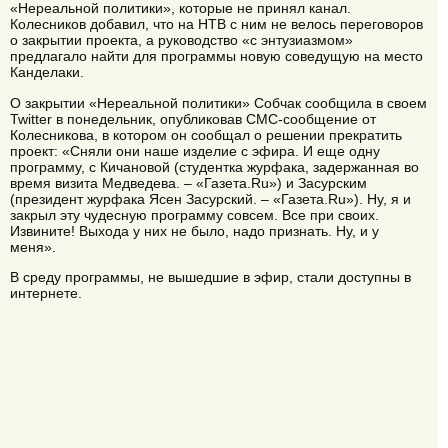
«Нереальной политики», которые не принял канал.
Колесников добавил, что на НТВ с ним не велось переговоров
о закрытии проекта, а руководство «с энтузиазмом»
предлагало найти для программы новую соведущую на место
Канделаки.
О закрытии «Нереальной политики» Собчак сообщила в своем
Twitter в понедельник, опубликовав СМС-сообщение от
Колесникова, в котором он сообщал о решении прекратить
проект: «Сняли они наше изделие с эфира. И еще одну
программу, с Кичановой (студентка журфака, задержанная во
время визита Медведева. – «Газета.Ru») и Засурским
(президент журфака Ясен Засурский. – «Газета.Ru»). Ну, я и
закрыл эту чудесную программу совсем. Все при своих.
Извините! Выхода у них не было, надо признать. Ну, и у
меня».
В среду программы, не вышедшие в эфир, стали доступны в
интернете.