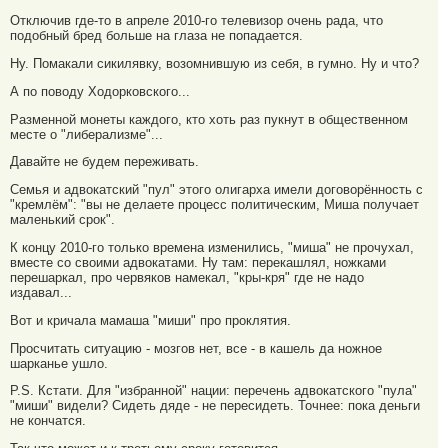
Отключив где-то в апреле 2010-го телевизор очень рада, что
подобный бред больше на глаза не попадается.
Ну. Помакали сикилявку, возомнившую из себя, в гумно. Ну и что?
А по поводу Ходорковского...
Разменной монеты каждого, кто хоть раз пукнут в общественном
месте о "либерализме"...
Давайте не будем переживать.
Семья и адвокатский "пул" этого олигарха имели договорённость с
"кремлём": "вы не делаете процесс политическим, Миша получает
маленький срок".
К концу 2010-го только времена изменились, "миша" не прочухал,
вместе со своими адвокатами. Ну там: перекашлял, ножками
перешаркал, про червяков намекал, "кры-кря" где не надо
издавал...
Вот и кричала мамаша "миши" про проклятия.
Просчитать ситуацию - мозгов нет, все - в кашель да ножное
шарканье ушло.
P.S. Кстати. Для "избранной" нации: перечень адвокатского "пула"
"миши" видели? Сидеть дяде - не пересидеть. Точнее: пока деньги
не кончатся.