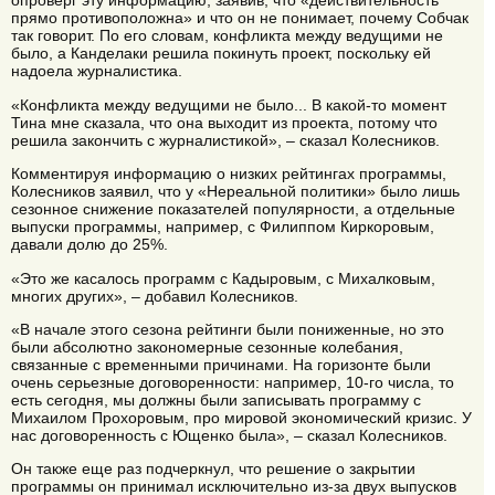
опроверг эту информацию, заявив, что «действительность
прямо противоположна» и что он не понимает, почему Собчак
так говорит. По его словам, конфликта между ведущими не
было, а Канделаки решила покинуть проект, поскольку ей
надоела журналистика.
«Конфликта между ведущими не было... В какой-то момент
Тина мне сказала, что она выходит из проекта, потому что
решила закончить с журналистикой», – сказал Колесников.
Комментируя информацию о низких рейтингах программы,
Колесников заявил, что у «Нереальной политики» было лишь
сезонное снижение показателей популярности, а отдельные
выпуски программы, например, с Филиппом Киркоровым,
давали долю до 25%.
«Это же касалось программ с Кадыровым, с Михалковым,
многих других», – добавил Колесников.
«В начале этого сезона рейтинги были пониженные, но это
были абсолютно закономерные сезонные колебания,
связанные с временными причинами. На горизонте были
очень серьезные договоренности: например, 10-го числа, то
есть сегодня, мы должны были записывать программу с
Михаилом Прохоровым, про мировой экономический кризис. У
нас договоренность с Ющенко была», – сказал Колесников.
Он также еще раз подчеркнул, что решение о закрытии
программы он принимал исключительно из-за двух выпусков