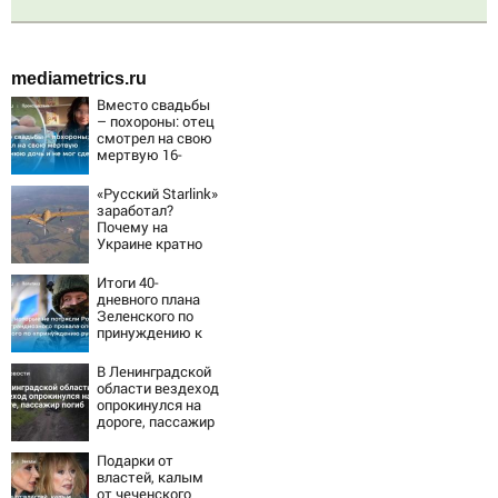
mediametrics.ru
Вместо свадьбы
– похороны: отец
смотрел на свою
мертвую 16-
летнюю дочь и не
мог сдержать
«Русский Starlink»
слезы
заработал?
Почему на
Украине кратно
увеличилась
точность
Итоги 40-
попаданий по
дневного плана
объектам ВСУ
Зеленского по
принуждению к
миру: как
ответила Россия,
В Ленинградской
полный разбор
области вездеход
провала операции
опрокинулся на
Украины от
дороге, пассажир
военкора Коца
погиб
Подарки от
властей, калым
от чеченского