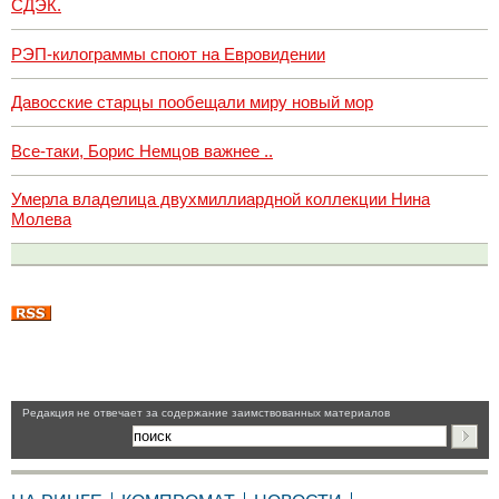
СДЭК.
РЭП-килограммы споют на Евровидении
Давосские старцы пообещали миру новый мор
Все-таки, Борис Немцов важнее ..
Умерла владелица двухмиллиардной коллекции Нина
Молева
Pедакция не отвечает за содержание заимствованных материалов