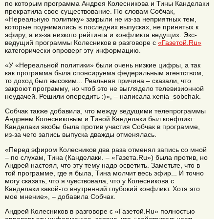
по которым программа Андрея Колесникова и Тины Канделаки
прекратила свое существование. По словам Собчак,
«Нереальную политику» закрыли не из-за неприятных тем,
которые поднимались в последних выпусках, не принятых к
эфиру, а из-за низкого рейтинга и конфликта ведущих. Экс-
ведущий программы Колесников в разговоре с
«Газетой.Ru»
категорически опроверг эту информацию.
«У «Нереальной политики» были очень низкие цифры, а так
как программа была спонсируема федеральным агентством,
то доход был высоким... Реальная причина – сказали, что
закроют программу, но чтоб это не выглядело телевизионной
неудачей. Решили опередить :)», – написала xenia_sobchak.
Собчак также добавила, что между ведущими телепрограммы
Андреем Колесниковым и Тиной Канделаки был конфликт:
Канделаки якобы была против участия Собчак в программе,
из-за чего запись выпуска дважды отменялась.
«Перед эфиром Колесников два раза отменял запись со мной
– по слухам, Тина (Канделаки. – «Газета.Ru») была против, но
Андрей настоял, что эту тему надо осветить. Заметьте, что в
той программе, где я была, Тина молчит весь эфир... И точно
могу сказать, что я чувствовала, что у Колесникова с
Канделаки какой-то внутренний глубокий конфликт. Хотя это
мое мнение», – добавила Собчак.
Андрей Колесников в разговоре с «Газетой.Ru» полностью