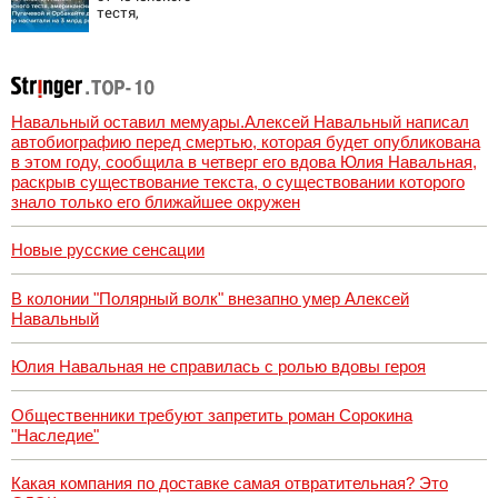
тестя,
американские
хатки: у
Пугачевой и
Орбакайте домов
и квартир
насчитали на 3
Навальный оставил мемуары.Алексей Навальный написал
млрд рублей
автобиографию перед смертью, которая будет опубликована
в этом году, сообщила в четверг его вдова Юлия Навальная,
раскрыв существование текста, о существовании которого
знало только его ближайшее окружен
Новые русские сенсации
В колонии "Полярный волк" внезапно умер Алексей
Навальный
Юлия Навальная не справилась с ролью вдовы героя
Общественники требуют запретить роман Сорокина
"Наследие"
Какая компания по доставке самая отвратительная? Это