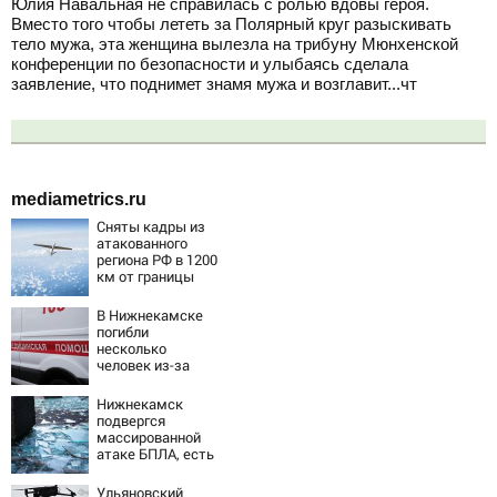
Юлия Навальная не справилась с ролью вдовы героя.
Вместо того чтобы лететь за Полярный круг разыскивать
тело мужа, эта женщина вылезла на трибуну Мюнхенской
конференции по безопасности и улыбаясь сделала
заявление, что поднимет знамя мужа и возглавит...чт
mediametrics.ru
Сняты кадры из
атакованного
региона РФ в 1200
км от границы
В Нижнекамске
погибли
несколько
человек из-за
массированной
атаки БПЛА
Нижнекамск
подвергся
массированной
атаке БПЛА, есть
погибшие
Ульяновский