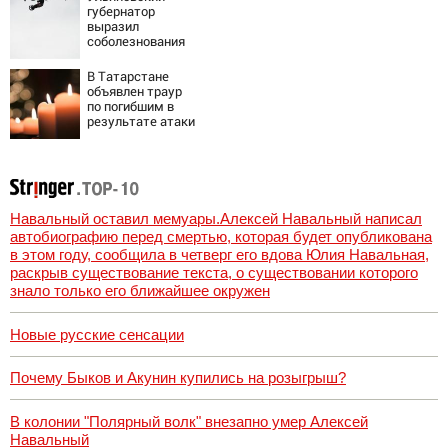
губернатор
выразил
соболезнования
семьям погибших
в Нижнекамске
В Татарстане
объявлен траур
по погибшим в
результате атаки
БПЛА на
Нижнекамск
Навальный оставил мемуары.Алексей Навальный написал
автобиографию перед смертью, которая будет опубликована
в этом году, сообщила в четверг его вдова Юлия Навальная,
раскрыв существование текста, о существовании которого
знало только его ближайшее окружен
Новые русские сенсации
Почему Быков и Акунин купились на розыгрыш?
В колонии "Полярный волк" внезапно умер Алексей
Навальный