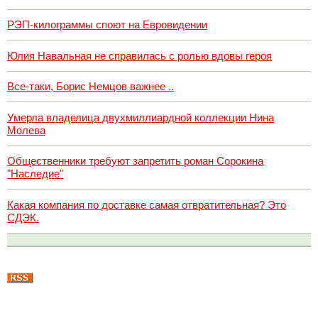
РЭП-килограммы споют на Евровидении
Юлия Навальная не справилась с ролью вдовы героя
Все-таки, Борис Немцов важнее ..
Умерла владелица двухмиллиардной коллекции Нина
Молева
Общественники требуют запретить роман Сорокина
"Наследие"
Какая компания по доставке самая отвратительная? Это
СДЭК.