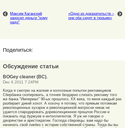
Максим Каганский
«Одно из доказательств –
заносил деньги "кому
они оба сидят в тюрьме»
надо"
Поделиться:
Обсуждение статьи
BOGey cleaner (BC).
Dec 6 2011 7:24PM
Когда я смотрю на жалкие и колхозные попытки рекламщиков
Сбербанка скопировать, а точнее бездарно слизать рекламу того
же банка "Империал" 90-ых прошлого, ХХ века. то меня каждый раз
разбирает дикий хохот. А хохочу я потому, что прямым потомкам
революционных кухарок и революционной матросни никак не
удается спародировать дореволюционное прошлое России и
поканать под буржуев и интеллигентов. Я уж не говорю о
дворянстве и аристократии. Господа сберовцы, вам надо бы
начинать свой ликбез с истории собственной страны. Тогда бы вы