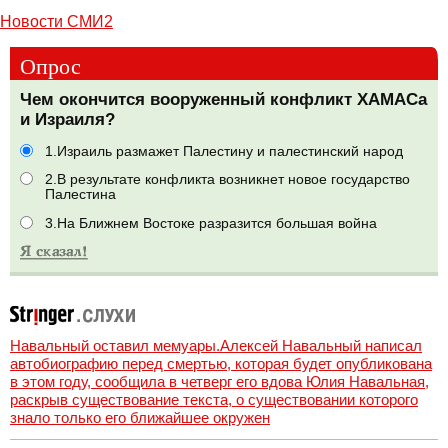
Новости СМИ2
Опрос
Чем окончится вооруженный конфликт ХАМАСа
и Израиля?
1.Израиль размажет Палестину и палестинский народ
2.В результате конфликта возникнет новое государство
Палестина
3.На Ближнем Востоке разразится большая война
Навальный оставил мемуары.Алексей Навальный написал
автобиографию перед смертью, которая будет опубликована
в этом году, сообщила в четверг его вдова Юлия Навальная,
раскрыв существование текста, о существовании которого
знало только его ближайшее окружен