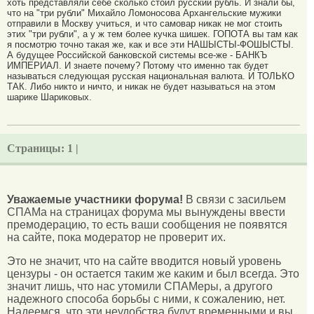
хоть представляли себе сколько стоил русский рубль. И знали бы,
что на "три рубли" Михайло Ломоносова Архангельские мужики
отправили в Москву учиться, и что самовар никак не мог стоить
этих "три рубли", а у ж тем более кучка шишек. ГОПОТА вы там как
я посмотрю точно такая же, как и все эти НАШЫСТЫ-ФОШЫСТЫ.
А будущее Российской банковской системы все-же - БАНКЪ
ИМПЕРИАЛ. И знаете почему? Потому что именно так будет
называться следующая русская национальная валюта. И ТОЛЬКО
ТАК. Либо никто и ничто, и никак не будет называться на этом
шарике Шариковых.
Страницы:
1 |
Уважаемые участники форума!
В связи с засильем
СПАМа на страницах форума мы вынуждены ввести
премодерацию, то есть ваши сообщения не появятся
на сайте, пока модератор не проверит их.
Это не значит, что на сайте вводится новый уровень
цензуры - он остается таким же каким и был всегда. Это
значит лишь, что нас утомили СПАМеры, а другого
надежного способа борьбы с ними, к сожалению, нет.
Надеемся, что эти неудобства будут временными и вы