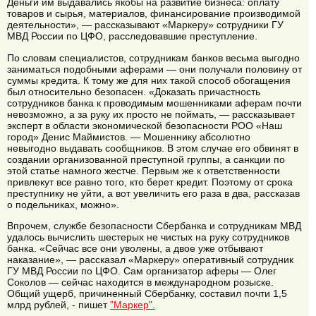
Деньги им выдавались якобы на развитие бизнеса: оплату
товаров и сырья, материалов, финансирование производимой
деятельности», — рассказывают «Маркеру» сотрудники ГУ
МВД России по ЦФО, расследовавшие преступление.
По словам специалистов, сотрудникам банков весьма выгодно
заниматься подобными аферами — они получали половину от
суммы кредита. К тому же для них такой способ обогащения
был относительно безопасен. «Доказать причастность
сотрудников банка к проводимым мошенниками аферам почти
невозможно, а за руку их просто не поймать, — рассказывает
эксперт в области экономической безопасности РОО «Наш
город» Денис Маймистов. — Мошеннику абсолютно
невыгодно выдавать сообщников. В этом случае его обвинят в
создании организованной преступной группы, а санкции по
этой статье намного жестче. Первым же к ответственности
привлекут все равно того, кто берет кредит. Поэтому от срока
преступнику не уйти, а вот увеличить его раза в два, рассказав
о подельниках, можно».
Впрочем, службе безопасности Сбербанка и сотрудникам МВД
удалось вычислить шестерых не чистых на руку сотрудников
банка. «Сейчас все они уволены, а двое уже отбывают
наказание», — рассказал «Маркеру» оперативный сотрудник
ГУ МВД России по ЦФО. Сам организатор аферы — Олег
Соколов — сейчас находится в международном розыске.
Общий ущерб, причиненный Сбербанку, составил почти 1,5
млрд рублей, - пишет
"Маркер".