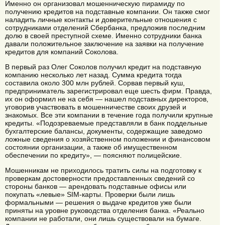
Именно он организовал мошенническую пирамиду по
получению кредитов на подставные компании. Он также смог
наладить личные контакты и доверительные отношения с
сотрудниками отделений Сбербанка, предложив последним
долю в своей преступной схеме. Именно сотрудники банка
давали положительное заключение на заявки на получение
кредитов для компаний Соколова.
В первый раз Олег Соколов получил кредит на подставную
компанию несколько лет назад. Сумма кредита тогда
составила около 300 млн рублей. Сорвав первый куш,
предприниматель зарегистрировал еще шесть фирм. Правда,
их он оформил не на себя — нашел подставных директоров,
уговорив участвовать в мошенничестве своих друзей и
знакомых. Все эти компании в течение года получили крупные
кредиты. «Подозреваемые представляли в банк поддельные
бухгалтерские балансы, документы, содержащие заведомо
ложные сведения о хозяйственном положении и финансовом
состоянии организации, а также об имущественном
обеспечении по кредиту», — поясняют полицейские.
Мошенникам не приходилось тратить силы на подготовку к
проверкам достоверности предоставленных сведений со
стороны банков — арендовать подставные офисы или
покупать «левые» SIM-карты. Проверки были лишь
формальными — решения о выдаче кредитов уже были
приняты на уровне руководства отделения банка. «Реально
компании не работали, они лишь существовали на бумаге.