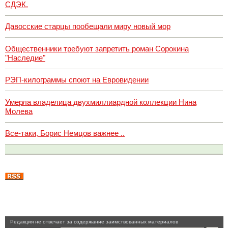
СДЭК.
Давосские старцы пообещали миру новый мор
Общественники требуют запретить роман Сорокина
"Наследие"
РЭП-килограммы споют на Евровидении
Умерла владелица двухмиллиардной коллекции Нина
Молева
Все-таки, Борис Немцов важнее ..
Pедакция не отвечает за содержание заимствованных материалов