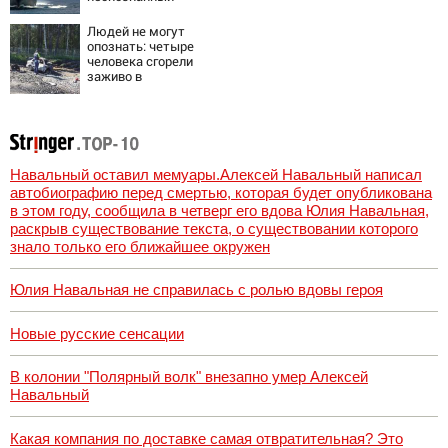
снаряд
Людей не могут
опознать: четыре
человека сгорели
заживо в
страшном ДТП на
трассе
07/08/2026 –
Новости
Навальный оставил мемуары.Алексей Навальный написал
автобиографию перед смертью, которая будет опубликована
в этом году, сообщила в четверг его вдова Юлия Навальная,
раскрыв существование текста, о существовании которого
знало только его ближайшее окружен
Юлия Навальная не справилась с ролью вдовы героя
Новые русские сенсации
В колонии "Полярный волк" внезапно умер Алексей
Навальный
Какая компания по доставке самая отвратительная? Это