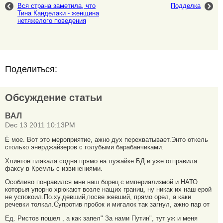
Вся страна заметила, что
Подделка
Тина Канделаки - женщина
нетяжелого поведения
Поделиться:
Обсуждение статьи
ВАЛ
Dec 13 2011 10:13PM
Ё мое. Вот это мероприятие, ажно дух перехватывает.Энто откель
столько энерджайзеров с голубыми барабанчиками.
Хлинтон плакала содня прямо на лужайке БД и уже отправила
факсу в Кремль с извинениями.
Особливо понравился мне наш борец с империализмой и НАТО
которыя упорно хрюкают возле нащих границ, ну никак их наш ерой
не успокоил.По.ху.девший,посве жевший, прямо орел, а каки
речевки толкал.Супротив пробок и мигалок так загнул, ажно пар от
Ед. Ристов пошел , а как запел" За нами Путин", тут уж и меня