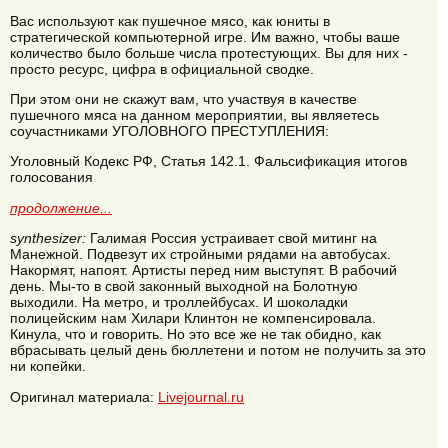
Вас используют как пушечное мясо, как юниты в
стратегической компьютерной игре. Им важно, чтобы ваше
количество было больше числа протестующих. Вы для них -
просто ресурс, цифра в официальной сводке.
При этом они не скажут вам, что участвуя в качестве
пушечного мяса на данном мероприятии, вы являетесь
соучастниками УГОЛОВНОГО ПРЕСТУПЛЕНИЯ:
Уголовный Кодекс РФ, Статья 142.1. Фальсификация итогов
голосования
продолжение...
synthesizer:
Галимая Россия устраивает свой митинг на
Манежной. Подвезут их стройными рядами на автобусах.
Накормят, напоят. Артисты перед ним выступят. В рабочий
день. Мы-то в свой законный выходной на Болотную
выходили. На метро, и троллейбусах. И шоколадки
полицейским нам Хилари Клинтон не компенсировала.
Кинула, что и говорить. Но это все же не так обидно, как
вбрасывать целый день бюллетени и потом не получить за это
ни копейки.
Оригинал материала:
Livejournal.ru