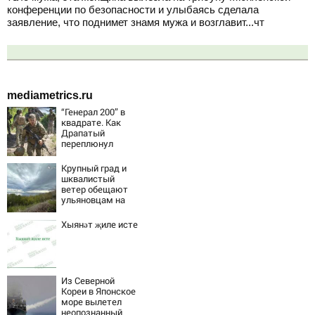
конференции по безопасности и улыбаясь сделала
заявление, что поднимет знамя мужа и возглавит...чт
mediametrics.ru
“Генерал 200” в
квадрате. Как
Драпатый
переплюнул
Сырского
Крупный град и
шквалистый
ветер обещают
ульяновцам на
выходные
Хыянәт җиле исте
Из Северной
Кореи в Японское
море вылетел
неопознанный