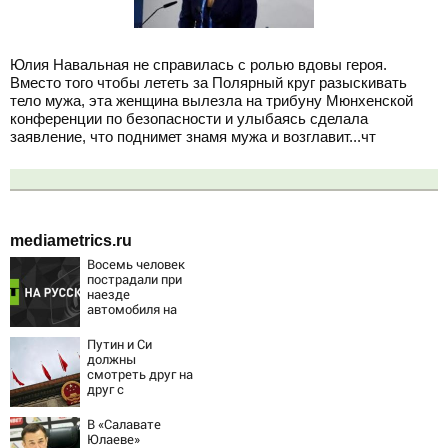
Юлия Навальная не справилась с ролью вдовы героя.
Вместо того чтобы лететь за Полярный круг разыскивать
тело мужа, эта женщина вылезла на трибуну Мюнхенской
конференции по безопасности и улыбаясь сделала
заявление, что поднимет знамя мужа и возглавит...чт
mediametrics.ru
Восемь человек
пострадали при
наезде
автомобиля на
пешеходов в
Омске
Путин и Си
должны
смотреть друг на
друг с
подозрением:
Зеленский
В «Салавате
поставил задачу
Юлаеве»