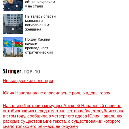
своим
объяснили,почем
дипломатам
у не стали
активно
подписывать
Пыталась спасти
игроков в
малыша и
межсезонье
погибла с ним:
женщина
разбилась
насмерть на
По дну Каспия
глазах у детей
начали
06/08/2026 –
прокладывать
Новости
стратегический
интернет-кабель
Новые русские сенсации
Юлия Навальная не справилась с ролью вдовы героя
Навальный оставил мемуары.Алексей Навальный написал
автобиографию перед смертью, которая будет опубликована
в этом году, сообщила в четверг его вдова Юлия Навальная,
раскрыв существование текста, о существовании которого
знало только его ближайшее окружен