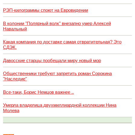
РЭП-килограммы споют на Евровидении
В колонии "Полярный волк" внезапно умер Алексей
Навальный
Какая компания по доставке самая отвратительная? Это
СДЭК.
Давосские старцы пообещали миру новый мор
Общественники требуют запретить роман Сорокина
"Наследие"
Все-таки, Борис Немцов важнее ..
Умерла владелица двухмиллиардной коллекции Нина
Молева