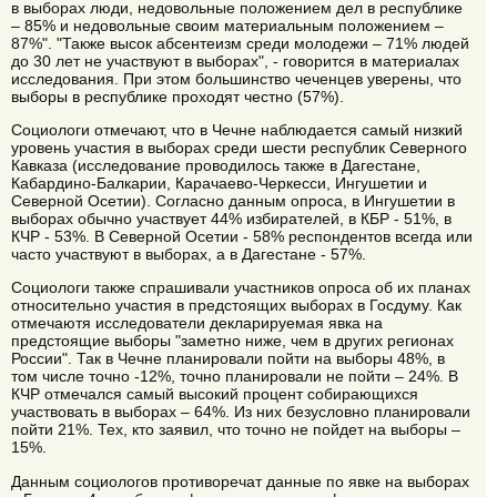
в выборах люди, недовольные положением дел в республике
– 85% и недовольные своим материальным положением –
87%". "Также высок абсентеизм среди молодежи – 71% людей
до 30 лет не участвуют в выборах", - говорится в материалах
исследования. При этом большинство чеченцев уверены, что
выборы в республике проходят честно (57%).
Социологи отмечают, что в Чечне наблюдается самый низкий
уровень участия в выборах среди шести республик Северного
Кавказа (исследование проводилось также в Дагестане,
Кабардино-Балкарии, Карачаево-Черкесси, Ингушетии и
Северной Осетии). Согласно данным опроса, в Ингушетии в
выборах обычно участвует 44% избирателей, в КБР - 51%, в
КЧР - 53%. В Северной Осетии - 58% респондентов всегда или
часто участвуют в выборах, а в Дагестане - 57%.
Социологи также спрашивали участников опроса об их планах
относительно участия в предстоящих выборах в Госдуму. Как
отмечаютя исследователи декларируемая явка на
предстоящие выборы "заметно ниже, чем в других регионах
России". Так в Чечне планировали пойти на выборы 48%, в
том числе точно -12%, точно планировали не пойти – 24%. В
КЧР отмечался самый высокий процент собирающихся
участвовать в выборах – 64%. Из них безусловно планировали
пойти 21%. Тех, кто заявил, что точно не пойдет на выборы –
15%.
Данным социологов противоречат данные по явке на выборах