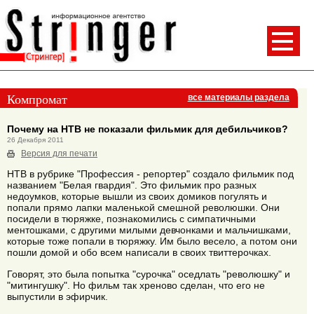
Компромат
все материалы раздела
Почему на НТВ не показали фильмик для дебильчиков?
26 Декабря 2011
Версия для печати
НТВ в рубрике "Профессия - репортер" создало фильмик под
названием "Белая гвардия". Это фильмик про разных
недоумков, которые вышли из своих домиков погулять и
попали прямо лапки маленькой смешной революшки. Они
посидели в тюряжке, познакомились с симпатичными
ментошками, с другими милыми девчонками и мальчишками,
которые тоже попали в тюряжку. Им было весело, а потом они
пошли домой и обо всем написали в своих твиттерочках.
Говорят, это была попытка "сурочка" оседлать "революшку" и
"митингушку". Но фильм так хреново сделан, что его не
выпустили в эфирчик.