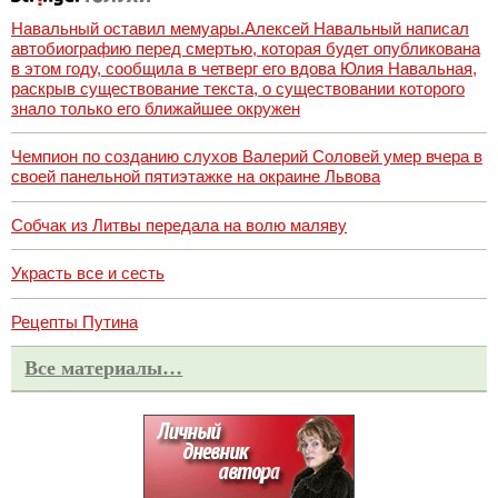
Навальный оставил мемуары.Алексей Навальный написал
автобиографию перед смертью, которая будет опубликована
в этом году, сообщила в четверг его вдова Юлия Навальная,
раскрыв существование текста, о существовании которого
знало только его ближайшее окружен
Чемпион по созданию слухов Валерий Соловей умер вчера в
своей панельной пятиэтажке на окраине Львова
Собчак из Литвы передала на волю маляву
Украсть все и сесть
Рецепты Путина
Все материалы…