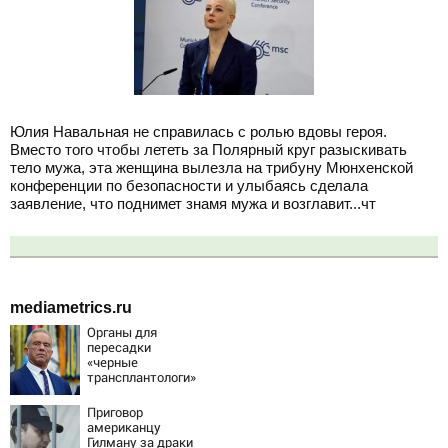
Юлия Навальная не справилась с ролью вдовы героя.
Вместо того чтобы лететь за Полярный круг разыскивать
тело мужа, эта женщина вылезла на трибуну Мюнхенской
конференции по безопасности и улыбаясь сделала
заявление, что поднимет знамя мужа и возглавит...чт
mediametrics.ru
Органы для
пересадки
«черные
трансплантологи»
извлекали у еще
живых пациентов
Приговор
американцу
Гилману за драки