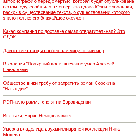
автобиографию перед смертью, которая будет опубликована
в этом году, сообщила в четверг его вдова Юлия Навальная,
раскрыв существование текста, о существовании которого
знало только его ближайшее окружен
Какая компания по доставке самая отвратительная? Это
СДЭК.
Давосские старцы пообещали миру новый мор
В колонии "Полярный волк" внезапно умер Алексей
Навальный
Общественники требуют запретить роман Сорокина
"Наследие"
РЭП-килограммы споют на Евровидении
Все-таки, Борис Немцов важнее ..
Умерла владелица двухмиллиардной коллекции Нина
Молева