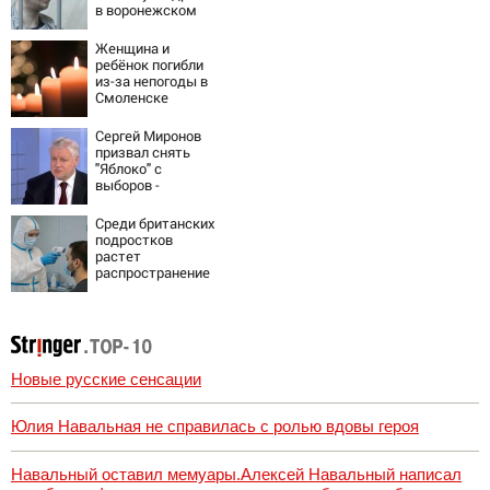
в воронежском
СИЗО
потребовали
Женщина и
ужесточить -
ребёнок погибли
Новости на
из-за непогоды в
Вести.ru
Смоленске
Сергей Миронов
призвал снять
"Яблоко" с
выборов -
Новости на
Вести.ru
Среди британских
подростков
растет
распространение
вейпов с
наркотиками
Новые русские сенсации
Юлия Навальная не справилась с ролью вдовы героя
Навальный оставил мемуары.Алексей Навальный написал