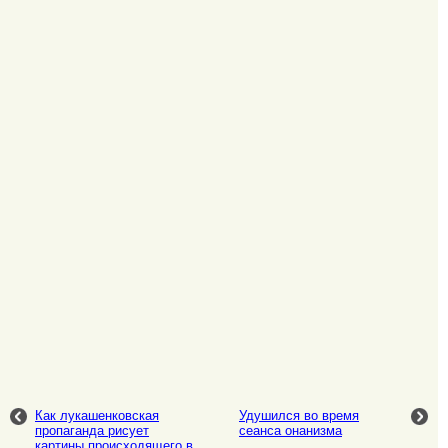
Как лукашенковская
Удушился во время
пропаганда рисует
сеанса онанизма
картины происходящего в