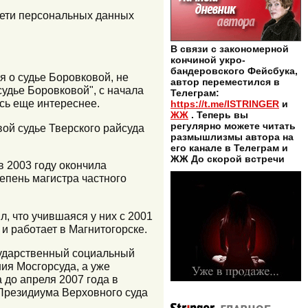
Сети персональных данных
В связи с закономерной
кончиной укро-
бандеровского Фейсбука,
я о судье Боровковой, не
автор переместился в
удье Боровковой", с начала
Телеграм:
ись еще интереснее.
https://t.me/ISTRINGER
и
ЖЖ
. Теперь вы
регулярно можете читать
ой судье Тверского райсуда
размышлизмы автора на
его канале в Телеграм и
ЖЖ До скорой встречи
в 2003 году окончила
епень магистра частного
, что учившаяся у них с 2001
 и работает в Магнитогорске.
осударственный социальный
ния Мосгорсуда, а уже
 до апреля 2007 года в
 Президиума Верховного суда