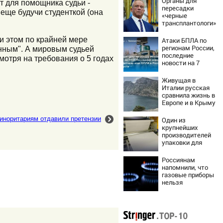
Органы для
т для помощника судьи -
пересадки
 еще будучи студенткой (она
«черные
трансплантологи»
извлекали у еще
живых пациентов
и этом по крайней мере
Атаки БПЛА по
регионам России,
онным". А мировым судьей
последние
смотря на требования о 5 годах
новости на 7
августа 2026:
последствия,
Живущая в
атаки на склады
Италии русская
Wildberries,
сравнила жизнь в
состояние
Европе и в Крыму
пострадавших
иноритариям отдавили претензии
Один из
крупнейших
производителей
упаковки для
молочки в России
прекратил работу
Россиянам
напомнили, что
газовые приборы
нельзя
ремонтировать
самостоятельно