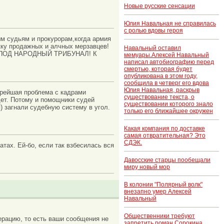
Новые русские сенсации
Юлия Навальная не справилась
с ролью вдовы героя
м судьям и прокурорам,когда армия
кку продажных и алчных мерзавцев!
Навальный оставил
ПОД НАРОДНЫЙ ТРИБУНАЛ! К
мемуары.Алексей Навальный
написал автобиографию перед
смертью, которая будет
опубликована в этом году,
сообщила в четверг его вдова
Юлия Навальная, раскрыв
трейшая проблема с кадрами
существование текста, о
дет. Потому и помощники судей
существовании которого знало
 загнали судебную систему в угол.
только его ближайшее окружен
Какая компания по доставке
самая отвратительная? Это
СДЭК.
тах. Ей-бо, если так взбесилась вся
Давосские старцы пообещали
миру новый мор
В колонии "Полярный волк"
внезапно умер Алексей
Навальный
Общественники требуют
рацию, то есть ваши сообщения не
запретить роман Сорокина