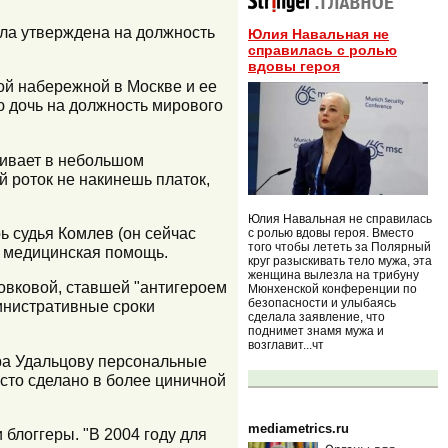
ла утверждена на должность
Юлия Навальная не
справилась с ролью
вдовы героя
ой набережной в Москве и ее
 дочь на должность мирового
живает в небольшом
й роток не накинешь платок,
Юлия Навальная не справилась
ь судья Комлев (он сейчас
с ролью вдовы героя. Вместо
того чтобы лететь за Полярный
ь медицинская помощь.
круг разыскивать тело мужа, эта
женщина вылезла на трибуну
ровковой, ставшей "антигероем
Мюнхенской конференции по
безопасности и улыбаясь
министративные сроки
сделала заявление, что
поднимет знамя мужа и
возглавит...чт
ра Удальцову персональные
сто сделано в более циничной
mediametrics.ru
блоггеры. "В 2004 году для