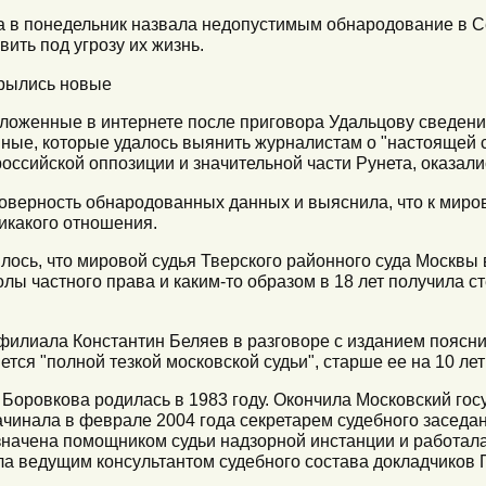
а в понедельник назвала недопустимым обнародование в 
вить под угрозу их жизнь.
крылись новые
ыложенные в интернете после приговора Удальцову сведени
ные, которые удалось выянить журналистам о "настоящей с
российской оппозиции и значительной части Рунета, оказал
товерность обнародованных данных и выяснила, что к миров
икакого отношения.
илось, что мировой судья Тверского районного суда Москвы 
ы частного права и каким-то образом в 18 лет получила ст
филиала Константин Беляев в разговоре с изданием пояснил
тся "полной тезкой московской судьи", старше ее на 10 лет
а Боровкова родилась в 1983 году. Окончила Московский г
начинала в феврале 2004 года секретарем судебного заседа
значена помощником судьи надзорной инстанции и работала
ала ведущим консультантом судебного состава докладчиков