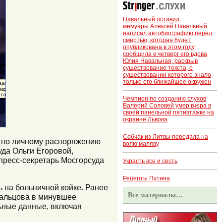
Навальный оставил
мемуары.Алексей Навальный
написал автобиографию перед
смертью, которая будет
опубликована в этом году,
сообщила в четверг его вдова
Юлия Навальная, раскрыв
существование текста, о
существовании которого знало
только его ближайшее окружен
Чемпион по созданию слухов
Валерий Соловей умер вчера в
своей панельной пятиэтажке на
окраине Львова
Собчак из Литвы передала на
а по личному распоряжению
волю маляву
да Ольги Егоровой,
пресс-секретарь Мосгорсуда
Украсть все и сесть
Рецепты Путина
 на больничной койке. Ранее
Все материалы…
дальцова в минувшее
льные данные, включая