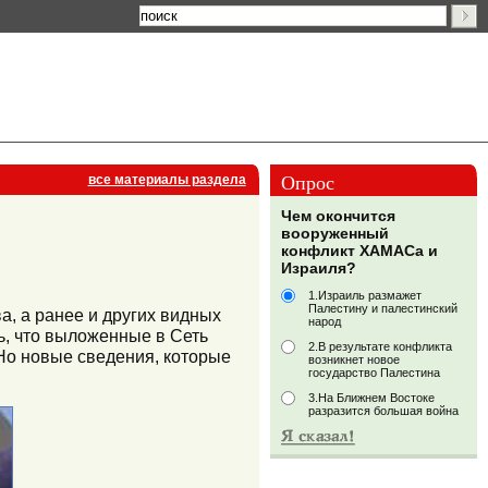
Опрос
все материалы раздела
Чем окончится
вооруженный
конфликт ХАМАСа и
Израиля?
1.Израиль размажет
Палестину и палестинский
а, а ранее и других видных
народ
, что выложенные в Сеть
2.В результате конфликта
Но новые сведения, которые
возникнет новое
государство Палестина
3.На Ближнем Востоке
разразится большая война