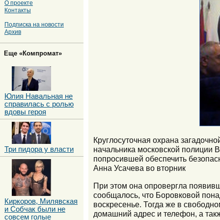
О проекте
Контакты
Подписка на новости
Архив
Еще «Компромат»
Юлия Навальная не
справилась с ролью
вдовы героя
Круглосуточная охрана загадочно
начальника московской полиции В
Три пидора у власти
попросившей обеспечить безопасн
Анна Усачева во вторник
При этом она опровергла появивш
сообщалось, что Боровковой пон
Киркоров, Милявская
воскресенье. Тогда же в свободн
и Собчак были не
домашний адрес и телефон, а так
совсем голые