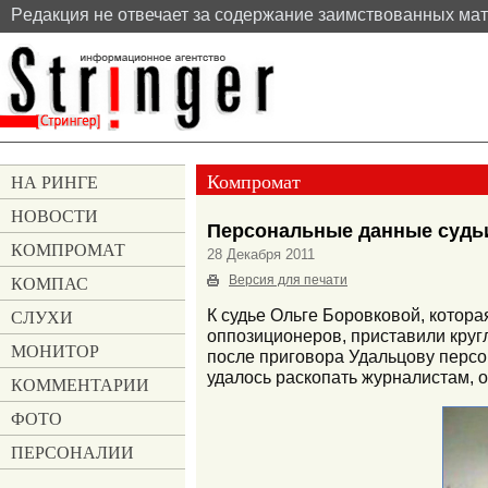
Pедакция не отвечает за содержание заимствованных ма
Компромат
НА РИНГЕ
НОВОСТИ
Персональные данные судь
КОМПРОМАТ
28 Декабря 2011
КОМПАС
Версия для печати
СЛУХИ
К судье Ольге Боровковой, котор
оппозиционеров, приставили круг
МОНИТОР
после приговора Удальцову персо
удалось раскопать журналистам, 
КОММЕНТАРИИ
ФОТО
ПЕРСОНАЛИИ