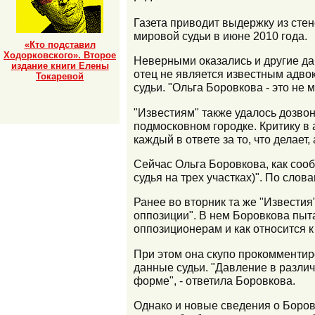
Газета приводит выдержку из сте
мировой судьи в июне 2010 года.
«Кто подставил
Ходорковского». Второе
Неверными оказались и другие да
издание книги Елены
отец не является известным адво
Токаревой
судьи. "Ольга Боровкова - это не 
"Известиям" также удалось дозво
подмосковном городке. Критику в 
каждый в ответе за то, что делает,
Сейчас Ольга Боровкова, как сооб
судья на трех участках)". По сл
Ранее во вторник та же "Известия
оппозиции". В нем Боровкова пыт
оппозиционерам и как относится к
При этом она скупо прокомменти
данные судьи. "Давление в разли
форме", - ответила Боровкова.
Однако и новые сведения о Боров