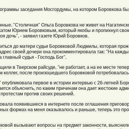
нограммы заседания Мосгордумы, на котором Боровкова бы
нные. "Столичная" Ольга Боровкова не живет на Нагатинск
катом Юрием Боровковым, который якобы и пропихнул свою
моя дочь", - заявил газете Юрий Боровков.
ниться до матери судьи Боровковой Людмилы, которая про
адрес своей дочери она прокомментировала так: "На кажды
 а главный судья - Господь Бог".
щили в Тверском райсуде, "не работает, а на ее месте тепер
овам коллег, после произошедшего Боровковой потребовалас
" опубликовала первое в истории интервью с 26-летней Бо
ается объяснить, по каким причинам она дает жестокие ад
 протестам против своих решений.
ровала появившиеся в интернете после оглашения пригово
чных формах на меня оказывалось и раньше, теперь это про
ковой вызывают вопросы на предмет законности, выяснили 