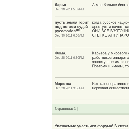
Дарья
А мне больше биогра
Dec 30 2011 5:52PM
пусть земля горит
когда русское наци
под ногами судей-
арестует и начнет с
русофобов!!!!!
ОНИ ВСЕ ВЗЯТОЧН
СТЕНКЕ АНТИНАР
Dec 30 2011 6:08AM
Фома.
Карьера у мирового 
работников аппарата
Dec 28 2011 6:30PM
зачастую не имеют 
Поэтому и имеем, то
Марютка
Вот так оперативно 
норковая обществен
Dec 28 2011 3:56PM
Страницы:
1 |
Уважаемые участники форума!
В связи