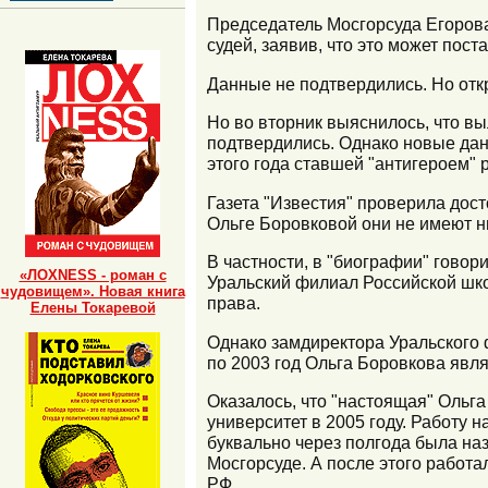
Председатель Мосгорсуда Егоров
судей, заявив, что это может поста
Данные не подтвердились. Но от
Но во вторник выяснилось, что в
подтвердились. Однако новые дан
этого года ставшей "антигероем" 
Газета "Известия" проверила дос
Ольге Боровковой они не имеют н
В частности, в "биографии" говор
«ЛОХNESS - роман с
Уральский филиал Российской школ
чудовищем». Новая книга
права.
Елены Токаревой
Однако замдиректора Уральского 
по 2003 год Ольга Боровкова являе
Оказалось, что "настоящая" Ольг
университет в 2005 году. Работу 
буквально через полгода была на
Мосгорсуде. А после этого работ
РФ.