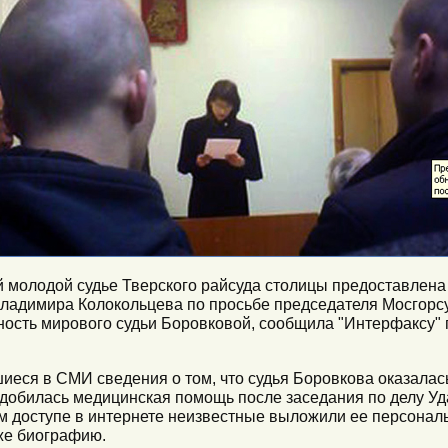
й молодой судье Тверского райсуда столицы предоставлен
ладимира Колокольцева по просьбе председателя Мосгорсу
ость мирового судьи Боровковой, сообщила "Интерфаксу" 
иеся в СМИ сведения о том, что судья Боровкова оказалась
адобилась медицинская помощь после заседания по делу У
ом доступе в интернете неизвестные выложили ее персона
же биографию.