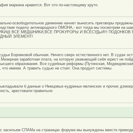
фия маркина нравится. Вот это по-настоящему круто.
онально-освободительное движение начнет выносить приговоры продажны
ледствие поделу антинародного ОМОНА,- вот тогда мы посмотрим на ша
ИКИ@ ВСЕ МВДШНИКИ,ВСЕ ПРОКУРОРЫ И ВСЕСУДьИ!!! ПОДОНКОВ 
ОДНЫЙ ЭЛЕМЕНТ!
судьи Боровковой обычная. Ничего сверх естественного нет. В судах ос
.Мизерная заработная плата, на которую уважающий себя юрист не пой
высшего образования. Все судебные реформы (Путинская, Медведевская)
, что имеем. А травить судью не стоит. Она продукт системы.
выкладывали б данные о Немцовых-кудриных-явлинских и прочих дэмокра
ность, арестовали правильно
 с засильем СПАМа на страницах форума мы вынуждены ввести премоде