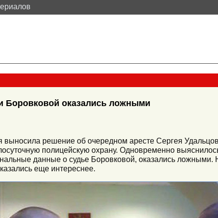
териалов
и Боровковой оказались ложными
ая выносила решение об очередном аресте Сергея Удальцов
лосуточную полицейскую охрану. Одновременно выяснилось
нальные данные о судье Боровковой, оказались ложными. 
оказались еще интереснее.