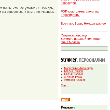
"Наследие"
ачит лишь, что нас утомили СПАМеры,
РЭП-килограммы споют на
и вы отнесетесь к ним с пониманием.
Евровидении
Все-таки, Борис Немцов важнее
..
Умерла владелица
двухмиллиардной коллекции
Нина Молева
Моргульчик Александр
Каплун Герман
Собчак Ксения
Антонов Роман
Усманов Алишер
Еще…
Реклама