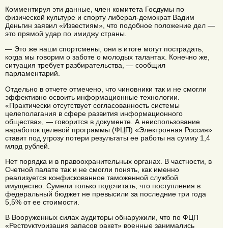
Комментируя эти данные, член комитета Госдумы по
физической культуре и спорту либерал-демократ Вадим
Деньгин заявил «Известиям», что подобное положение дел —
это прямой удар по имиджу страны.
— Это же наши спортсмены, они в итоге могут пострадать,
когда мы говорим о заботе о молодых талантах. Конечно же,
ситуация требует разбирательства, — сообщил
парламентарий.
Отдельно в отчете отмечено, что чиновники так и не смогли
эффективно освоить информационные технологии.
«Практически отсутствует согласованность системы
целеполагания в сфере развития информационного
общества», — говорится в документе. А неиспользование
наработок целевой программы (ФЦП) «Электронная Россия»
ставит под угрозу потери результаты ее работы на сумму 1,4
млрд рублей.
Нет порядка и в правоохранительных органах. В частности, в
Счетной палате так и не смогли понять, как именно
реализуется конфискованное таможенной службой
имущество. Сумели только подсчитать, что поступления в
федеральный бюджет не превысили за последние три года
5,5% от ее стоимости.
В Вооруженных силах аудиторы обнаружили, что по ФЦП
«Реструктуризация запасов ракет» военные занимались