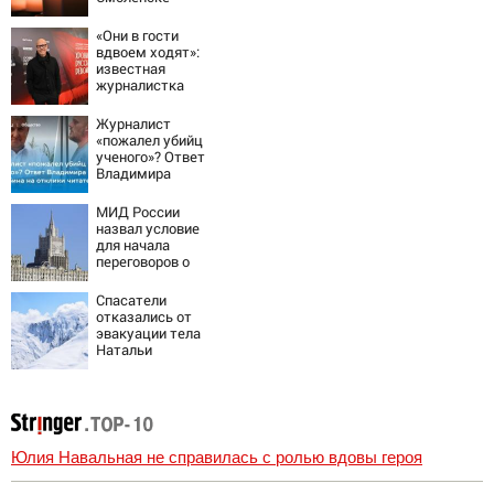
«Они в гости
вдвоем ходят»:
известная
журналистка
подтвердила
роман
Журналист
Бондарчука и
«пожалел убийц
Исаковой
ученого»? Ответ
Владимира
Ворсобина на
отклики
МИД России
читателей
назвал условие
для начала
переговоров о
мире с Украиной
Спасатели
отказались от
эвакуации тела
Натальи
Наговицыной с
семитысячника
Юлия Навальная не справилась с ролью вдовы героя