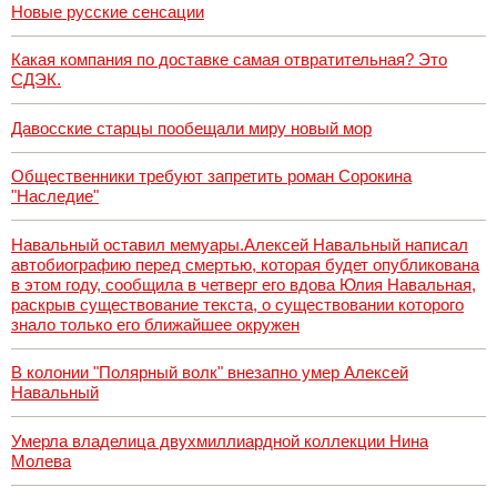
Новые русские сенсации
Какая компания по доставке самая отвратительная? Это
СДЭК.
Давосские старцы пообещали миру новый мор
Общественники требуют запретить роман Сорокина
"Наследие"
Навальный оставил мемуары.Алексей Навальный написал
автобиографию перед смертью, которая будет опубликована
в этом году, сообщила в четверг его вдова Юлия Навальная,
раскрыв существование текста, о существовании которого
знало только его ближайшее окружен
В колонии "Полярный волк" внезапно умер Алексей
Навальный
Умерла владелица двухмиллиардной коллекции Нина
Молева