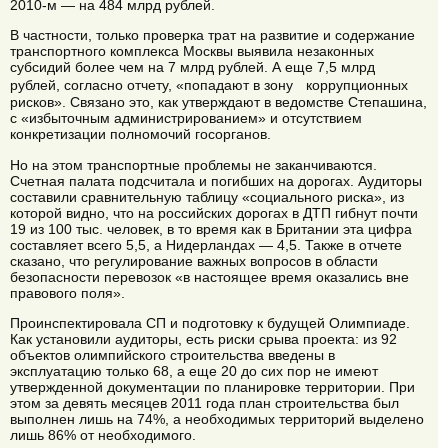
2010-м — на 484 млрд рублей.
В частности, только проверка трат на развитие и содержание
транспортного комплекса Москвы выявила незаконных
субсидий более чем на 7 млрд рублей. А еще 7,5 млрд
рублей, согласно отчету, «попадают в зону коррупционных
рисков». Связано это, как утверждают в ведомстве Степашина,
с «избыточным администрированием» и отсутствием
конкретизации полномочий госорганов.
Но на этом транспортные проблемы не заканчиваются.
Счетная палата подсчитала и погибших на дорогах. Аудиторы
составили сравнительную таблицу «социального риска», из
которой видно, что на российских дорогах в ДТП гибнут почти
19 из 100 тыс. человек, в то время как в Британии эта цифра
составляет всего 5,5, а Нидерландах — 4,5. Также в отчете
сказано, что регулирование важных вопросов в области
безопасности перевозок «в настоящее время оказались вне
правового поля».
Проинспектировала СП и подготовку к будущей Олимпиаде.
Как установили аудиторы, есть риски срыва проекта: из 92
объектов олимпийского строительства введены в
эксплуатацию только 68, а еще 20 до сих пор не имеют
утвержденной документации по планировке территории. При
этом за девять месяцев 2011 года план строительства был
выполнен лишь на 74%, а необходимых территорий выделено
лишь 86% от необходимого.