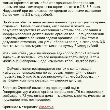
только строительством объектов хранения боеприпасов,
превысив при этом затраты на строительство в 2,3–3,8 раза.
Нарушений при использовании средств военными выявлено
более чем на 2,3 млрд рублей.
Проблема обеспечения жильем военнослужащих рассмотрена
отдельно. Низкие показатели, как сказано в отчете, —
результат отсутствия качественной системы планирования и
координирования деятельности органов военного управления
и участвующих в решении задачи организаций. При этом в
документе отмечено, что у Минобороны сегодня скопилось 3,6
тыс. кв. м неиспользуемого жилья на сумму 7 млрд рублей.
Член комитета Думы по обороне единоросс Игорь Баринов
заявил «Известиям», что все нецелевые траты везде, в том
числе в Минобороны, надо «выжигать каленым железом».
— Сейчас в закон возвращается статьи о конфискации
имущества, определена по вопросам коррупции позиция
первых лиц. У нас есть все инструменты, чтобы бороться, и
мы будем ими пользоваться, — заверил депутат.
Всего же Счетной палатой за прошедший год в
Генпрокуратуру и иные органы направлено 176 материалов и
возбуждено 72 уголовных дела — максимальное количество за
последние пять лет проверок.
Оригинал материала:
Известия