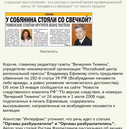
страшное преступление - это рассказ о личной жизни провинциальной
элиты. И "ненависть к милиции" тут просто предлог
Увеличить
Короче, главному редактору газеты "Вечерняя Тюмень",
учредителю некомерческой организации "Российский центр
региональной прессы" Владимиру Ефимову опять предъявили
обвинения по 282-й статье УК РФ (Возбуждение ненависти
либо вражды, а равно унижение человеческого достоинства).
Об этом 19 января сообщается на сайте "Новости
следственного комитета РФ"."По версии следствия, в номерах
"Вечерней Тюмени" от 24 апреля и 1 июля 2008 года,
подписанных в печать Ефимовым, содержались
высказывания, направленные на возбуждение ненависти к
милиции.
Агентство "Интерфакс" уточняет, что речь идет о статьях
"Органы разбушлатили" и "Органы разбушлатились".
Автор этих статей Рустам Фахретдинов рассказывал об акциях