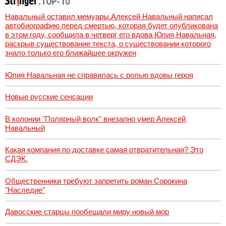
Навальный оставил мемуары.Алексей Навальный написал
автобиографию перед смертью, которая будет опубликована
в этом году, сообщила в четверг его вдова Юлия Навальная,
раскрыв существование текста, о существовании которого
знало только его ближайшее окружен
Юлия Навальная не справилась с ролью вдовы героя
Новые русские сенсации
В колонии "Полярный волк" внезапно умер Алексей
Навальный
Какая компания по доставке самая отвратительная? Это
СДЭК.
Общественники требуют запретить роман Сорокина
"Наследие"
Давосские старцы пообещали миру новый мор