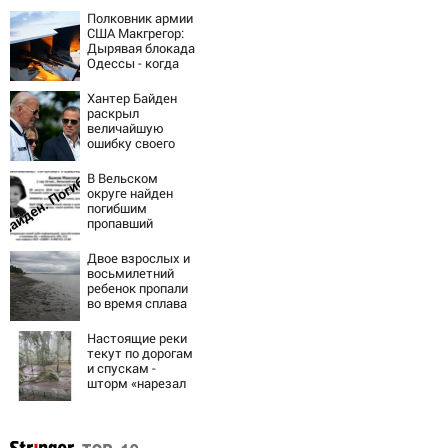
Полковник армии
США Макгрегор:
Дырявая блокада
Одессы - когда
же в
командовании
Хантер Байден
ВМФ России за
раскрыл
это полетят
величайшую
головы?
ошибку своего
отца:
бездействие
В Вельском
против Трампа
округе найден
погибшим
пропавший
полуторагодовал
ый ребёнок
Двое взрослых и
восьмилетний
ребенок пропали
во время сплава
по реке
08/08/2026 –
Настоящие реки
Новости
текут по дорогам
и спускам -
шторм «нарезал
задач»
горожанам и
службам
Сызрани