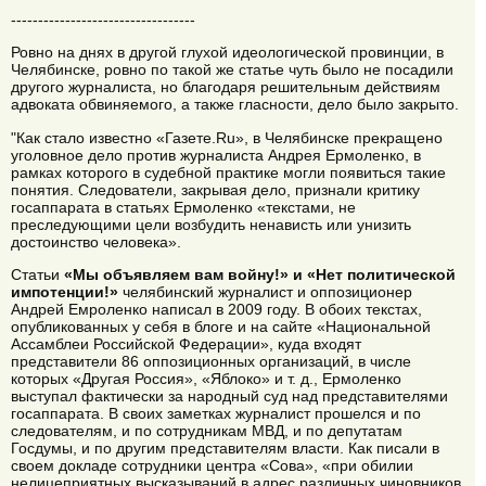
----------------------------------
Ровно на днях в другой глухой идеологической провинции, в
Челябинске, ровно по такой же статье чуть было не посадили
другого журналиста, но благодаря решительным действиям
адвоката обвиняемого, а также гласности, дело было закрыто.
"Как стало известно «Газете.Ru», в Челябинске прекращено
уголовное дело против журналиста Андрея Ермоленко, в
рамках которого в судебной практике могли появиться такие
понятия. Следователи, закрывая дело, признали критику
госаппарата в статьях Ермоленко «текстами, не
преследующими цели возбудить ненависть или унизить
достоинство человека».
Статьи
«Мы объявляем вам войну!» и «Нет политической
импотенции!»
челябинский журналист и оппозиционер
Андрей Емроленко написал в 2009 году. В обоих текстах,
опубликованных у себя в блоге и на сайте «Национальной
Ассамблеи Российской Федерации», куда входят
представители 86 оппозиционных организаций, в числе
которых «Другая Россия», «Яблоко» и т. д., Ермоленко
выступал фактически за народный суд над представителями
госаппарата. В своих заметках журналист прошелся и по
следователям, и по сотрудникам МВД, и по депутатам
Госдумы, и по другим представителям власти. Как писали в
своем докладе сотрудники центра «Сова», «при обилии
нелицеприятных высказываний в адрес различных чиновников