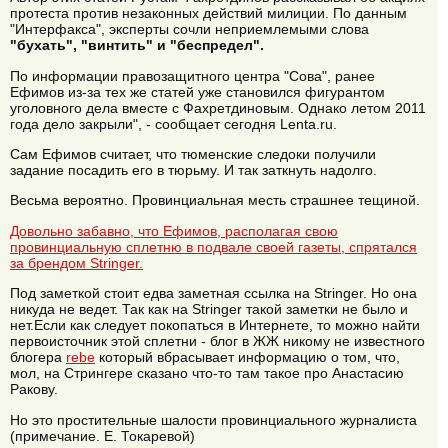
протеста против незаконных действий милиции. По данным
"Интерфакса", эксперты сочли неприемлемыми слова
"бухать", "винтить" и "беспредел".
По информации правозащитного центра "Сова", ранее
Ефимов из-за тех же статей уже становился фигурантом
уголовного дела вместе с Фахретдиновым. Однако летом 2011
года дело закрыли", - сообщает сегодня Lenta.ru.
Сам Ефимов считает, что тюменские следоки получили
задание посадить его в тюрьму. И так заткнуть надолго.
Весьма вероятно. Провинциальная месть страшнее тещиной.
Довольно забавно, что Ефимов, располагая свою
провинциальную сплетню в подвале своей газеты, спрятался
за брендом Stringer.
Под заметкой стоит едва заметная ссылка на Stringer. Но она
никуда не ведет. Так как на Stringer такой заметки не было и
нет.Если как следует покопаться в Интернете, то можно найти
первоисточник этой сплетни - блог в ЖЖ никому не известного
блогера
rebe
который вбрасывает информацию о том, что,
мол, на Стрингере сказано что-то там такое про Анастасию
Ракову.
Но это простительные шалости провинциального журналиста
(примечание. Е. Токаревой)