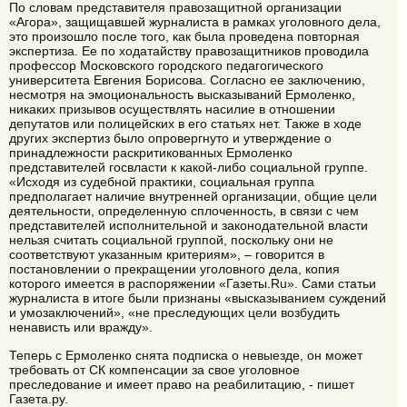
По словам представителя правозащитной организации
«Агора», защищавшей журналиста в рамках уголовного дела,
это произошло после того, как была проведена повторная
экспертиза. Ее по ходатайству правозащитников проводила
профессор Московского городского педагогического
университета Евгения Борисова. Согласно ее заключению,
несмотря на эмоциональность высказываний Ермоленко,
никаких призывов осуществлять насилие в отношении
депутатов или полицейских в его статьях нет. Также в ходе
других экспертиз было опровергнуто и утверждение о
принадлежности раскритикованных Ермоленко
представителей госвласти к какой-либо социальной группе.
«Исходя из судебной практики, социальная группа
предполагает наличие внутренней организации, общие цели
деятельности, определенную сплоченность, в связи с чем
представителей исполнительной и законодательной власти
нельзя считать социальной группой, поскольку они не
соответствуют указанным критериям», – говорится в
постановлении о прекращении уголовного дела, копия
которого имеется в распоряжении «Газеты.Ru». Сами статьи
журналиста в итоге были признаны «высказыванием суждений
и умозаключений», «не преследующих цели возбудить
ненависть или вражду».
Теперь с Ермоленко снята подписка о невыезде, он может
требовать от СК компенсации за свое уголовное
преследование и имеет право на реабилитацию, - пишет
Газета.ру.