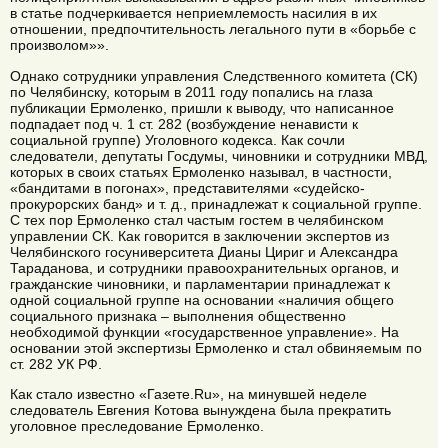
в статье подчеркивается неприемлемость насилия в их
отношении, предпочтительность легального пути в «борьбе с
произволом»».
Однако сотрудники управления Следственного комитета (СК)
по Челябинску, которым в 2011 году попались на глаза
публикации Ермоленко, пришли к выводу, что написанное
подпадает под ч. 1 ст. 282 (возбуждение ненависти к
социальной группе) Уголовного кодекса. Как сочли
следователи, депутаты Госдумы, чиновники и сотрудники МВД,
которых в своих статьях Ермоленко называл, в частности,
«бандитами в погонах», представителями «судейско-
прокурорских банд» и т. д., принадлежат к социальной группе.
С тех пор Ермоленко стал частым гостем в челябинском
управлении СК. Как говорится в заключении экспертов из
Челябинского госуниверситета Дианы Цириг и Александра
Тараданова, и сотрудники правоохранительных органов, и
гражданские чиновники, и парламентарии принадлежат к
одной социальной группе на основании «наличия общего
социального признака – выполнения общественно
необходимой функции «государственное управление». На
основании этой экспертизы Ермоленко и стал обвиняемым по
ст. 282 УК РФ.
Как стало известно «Газете.Ru», на минувшей неделе
следователь Евгения Котова вынуждена была прекратить
уголовное преследование Ермоленко.