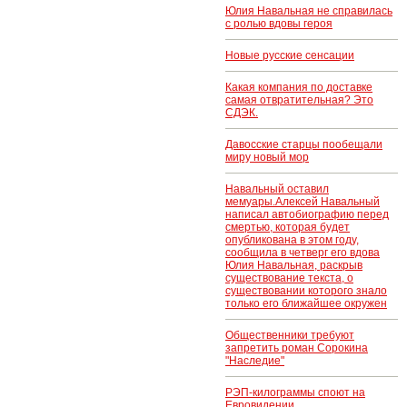
выборы
Юлия Навальная не справилась
президента
с ролью вдовы героя
Франции 2027,
последние
Новые русские сенсации
новости
Какая компания по доставке
самая отвратительная? Это
СДЭК.
Давосские старцы пообещали
миру новый мор
Навальный оставил
мемуары.Алексей Навальный
написал автобиографию перед
смертью, которая будет
опубликована в этом году,
сообщила в четверг его вдова
Юлия Навальная, раскрыв
существование текста, о
существовании которого знало
только его ближайшее окружен
Общественники требуют
запретить роман Сорокина
"Наследие"
РЭП-килограммы споют на
Евровидении