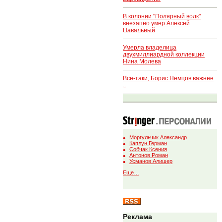
В колонии "Полярный волк"
внезапно умер Алексей
Навальный
Умерла владелица
двухмиллиардной коллекции
Нина Молева
Все-таки, Борис Немцов важнее
..
Моргульчик Александр
Каплун Герман
Собчак Ксения
Антонов Роман
Усманов Алишер
Еще…
Реклама