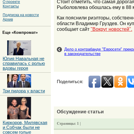
Стоит отметить, что самая дорог
О проекте
Контакты
Рыболовлева обошлась ему в 88 м
Подписка на новости
Как пояснили риэлторы, собственн
Архив
области Владимир Груздев. Он купи
сообщает сайт
"Вокруг новостей".
Еще «Компромат»
Дело о контрабанде "Евросети" прек
в законодательстве
Юлия Навальная не
справилась с ролью
вдовы героя
Поделиться:
Три пидора у власти
Обсуждение статьи
Киркоров, Милявская
Страницы:
1 |
и Собчак были не
совсем голые