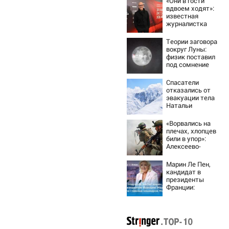
«Они в гости
вдвоем ходят»:
известная
журналистка
подтвердила
роман
Теории заговора
Бондарчука и
вокруг Луны:
Исаковой
физик поставил
под сомнение
снимки NASA
Спасатели
отказались от
эвакуации тела
Натальи
Наговицыной с
семитысячника
«Ворвались на
плечах, хлопцев
били в упор»:
Алексеево-
Дружковка стала
могильником для
Марин Ле Пен,
«птах Мадьяра»
кандидат в
президенты
Франции:
биография,
личная жизнь, как
относится к
России и Украине,
прогноз на