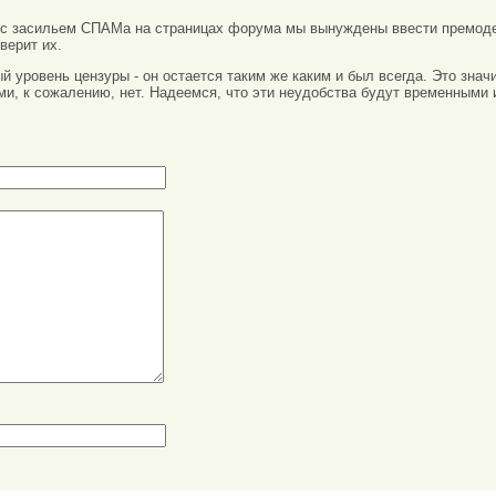
 с засильем СПАМа на страницах форума мы вынуждены ввести премоде
верит их.
вый уровень цензуры - он остается таким же каким и был всегда. Это зн
ми, к сожалению, нет. Надеемся, что эти неудобства будут временными 