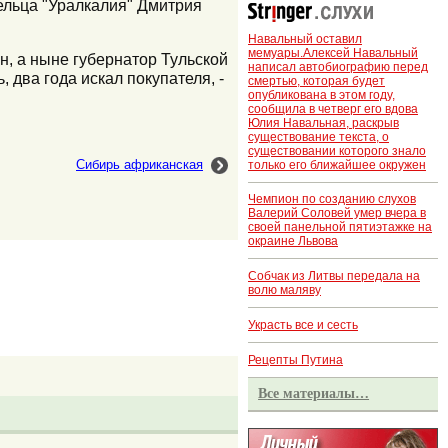
ельца "Уралкалия" Дмитрия
Навальный оставил
мемуары.Алексей Навальный
н, а ныне губернатор Тульской
написал автобиографию перед
 два года искал покупателя, -
смертью, которая будет
опубликована в этом году,
сообщила в четверг его вдова
Юлия Навальная, раскрыв
существование текста, о
существовании которого знало
Сибирь африканская
только его ближайшее окружен
Чемпион по созданию слухов
Валерий Соловей умер вчера в
своей панельной пятиэтажке на
окраине Львова
Собчак из Литвы передала на
волю маляву
Украсть все и сесть
Рецепты Путина
Все материалы…