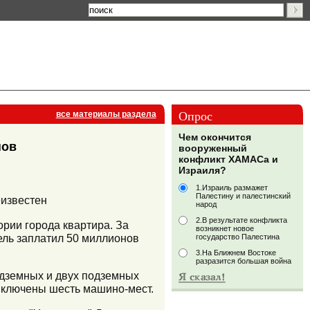
Опрос
все материалы раздела
Чем окончится
нов
вооруженный
конфликт ХАМАСа и
Израиля?
1.Израиль размажет
Палестину и палестинский
еизвестен
народ
2.В результате конфликта
рии города квартира. За
возникнет новое
ель заплатил 50 миллионов
государство Палестина
3.На Ближнем Востоке
разразится большая война
адземных и двух подземных
 включены шесть машино-мест.