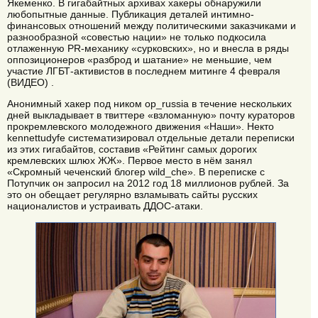
Якеменко. В гигабайтных архивах хакеры обнаружили
любопытные данные. Публикация деталей интимно-
финансовых отношений между политическими заказчиками и
разнообразной «совестью нации» не только подкосила
отлаженную PR-механику «сурковских», но и внесла в ряды
оппозиционеров «разброд и шатание» не меньшие, чем
участие ЛГБТ-активистов в последнем митинге 4 февраля
(ВИДЕО) .
Анонимный хакер под ником op_russia в течение нескольких
дней выкладывает в твиттере «взломанную» почту кураторов
прокремлевского молодежного движения «Наши». Некто
kennettudyfe систематизировал отдельные детали переписки
из этих гигабайтов, составив «Рейтинг самых дорогих
кремлевских шлюх ЖЖ». Первое место в нём занял
«Скромный чеченский блогер wild_che». В переписке с
Потупчик он запросил на 2012 год 18 миллионов рублей. За
это он обещает регулярно взламывать сайты русских
националистов и устраивать ДДОС-атаки.