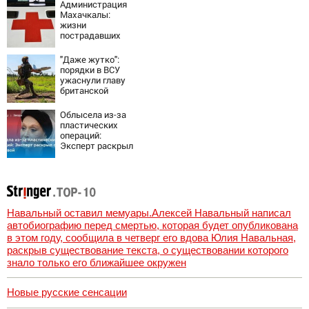
Администрация
Махачкалы:
жизни
пострадавших
при падении
лифта ничто не
"Даже жутко":
угрожает
порядки в ВСУ
ужаснули главу
британской
армии
Облысела из-за
пластических
операций:
Эксперт раскрыл
секрет Пугачевой
Навальный оставил мемуары.Алексей Навальный написал
автобиографию перед смертью, которая будет опубликована
в этом году, сообщила в четверг его вдова Юлия Навальная,
раскрыв существование текста, о существовании которого
знало только его ближайшее окружен
Новые русские сенсации