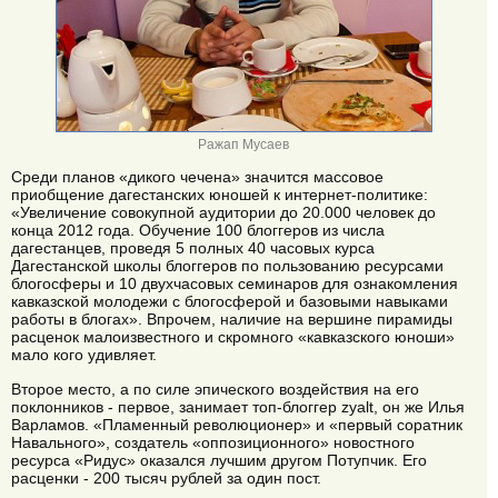
Ражап Мусаев
Среди планов «дикого чечена» значится массовое
приобщение дагестанских юношей к интернет-политике:
«Увеличение совокупной аудитории до 20.000 человек до
конца 2012 года. Обучение 100 блоггеров из числа
дагестанцев, проведя 5 полных 40 часовых курса
Дагестанской школы блоггеров по пользованию ресурсами
блогосферы и 10 двухчасовых семинаров для ознакомления
кавказской молодежи с блогосферой и базовыми навыками
работы в блогах». Впрочем, наличие на вершине пирамиды
расценок малоизвестного и скромного «кавказского юноши»
мало кого удивляет.
Второе место, а по силе эпического воздействия на его
поклонников - первое, занимает топ-блоггер zyalt, он же Илья
Варламов. «Пламенный революционер» и «первый соратник
Навального», создатель «оппозиционного» новостного
ресурса «Ридус» оказался лучшим другом Потупчик. Его
расценки - 200 тысяч рублей за один пост.