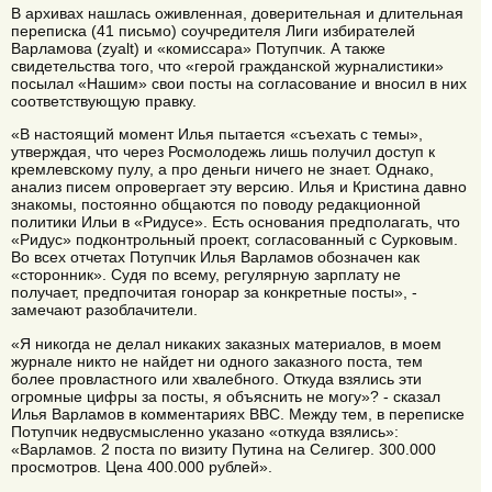
В архивах нашлась оживленная, доверительная и длительная
переписка (41 письмо) соучредителя Лиги избирателей
Варламова (zyalt) и «комиссара» Потупчик. А также
свидетельства того, что «герой гражданской журналистики»
посылал «Нашим» свои посты на согласование и вносил в них
соответствующую правку.
«В настоящий момент Илья пытается «съехать с темы»,
утверждая, что через Росмолодежь лишь получил доступ к
кремлевскому пулу, а про деньги ничего не знает. Однако,
анализ писем опровергает эту версию. Илья и Кристина давно
знакомы, постоянно общаются по поводу редакционной
политики Ильи в «Ридусе». Есть основания предполагать, что
«Ридус» подконтрольный проект, согласованный с Сурковым.
Во всех отчетах Потупчик Илья Варламов обозначен как
«сторонник». Судя по всему, регулярную зарплату не
получает, предпочитая гонорар за конкретные посты», -
замечают разоблачители.
«Я никогда не делал никаких заказных материалов, в моем
журнале никто не найдет ни одного заказного поста, тем
более провластного или хвалебного. Откуда взялись эти
огромные цифры за посты, я объяснить не могу»? - сказал
Илья Варламов в комментариях BBC. Между тем, в переписке
Потупчик недвусмысленно указано «откуда взялись»:
«Варламов. 2 поста по визиту Путина на Селигер. 300.000
просмотров. Цена 400.000 рублей».