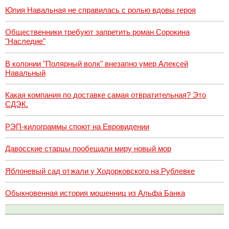
Юлия Навальная не справилась с ролью вдовы героя
Общественники требуют запретить роман Сорокина
"Наследие"
В колонии "Полярный волк" внезапно умер Алексей
Навальный
Какая компания по доставке самая отвратительная? Это
СДЭК.
РЭП-килограммы споют на Евровидении
Давосские старцы пообещали миру новый мор
Яблоневый сад отжали у Ходорковского на Рублевке
Обыкновенная история мошенниц из Альфа Банка