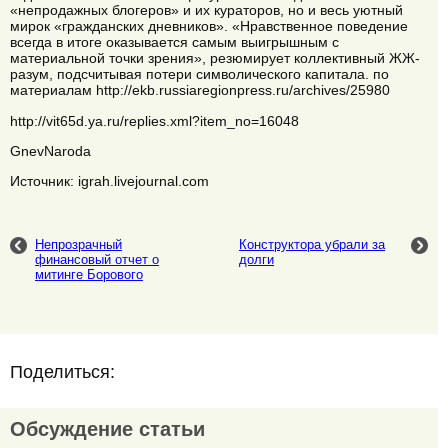
«непродажных блогеров» и их кураторов, но и весь уютный
мирок «гражданских дневников». «Нравственное поведение
всегда в итоге оказывается самым выигрышным с
материальной точки зрения», резюмирует коллективный ЖЖ-
разум, подсчитывая потери символического капитала. по
материалам http://ekb.russiaregionpress.ru/archives/25980
http://vit65d.ya.ru/replies.xml?item_no=16048
GnevNaroda
Источник: igrah.livejournal.com
Непрозрачный
Конструктора убрали за
финансовый отчет о
долги
митинге Борового
Поделиться:
Обсуждение статьи