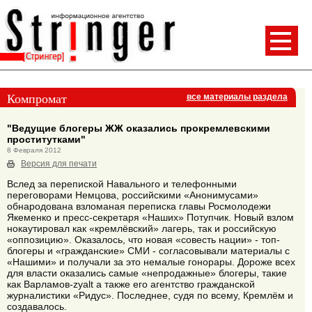
Компромат
все материалы раздела
"Ведущие блогеры ЖЖ оказались прокремлевскими
проститутками"
8 Февраля 2012
Версия для печати
Вслед за перепиской Навального и телефонными
переговорами Немцова, российскими «Анонимусами»
обнародована взломаная переписка главы Росмолодежи
Якеменко и пресс-секретаря «Наших» Потупчик. Новый взлом
нокаутировал как «кремлёвский» лагерь, так и российскую
«оппозицию». Оказалось, что новая «совесть нации» - топ-
блогеры и «гражданские» СМИ - согласовывали материалы с
«Нашими» и получали за это немалые гонорары. Дороже всех
для власти оказались самые «непродажные» блогеры, такие
как Варламов-zyalt а также его агентство гражданской
журналистики «Ридус». Последнее, судя по всему, Кремлём и
создавалось.