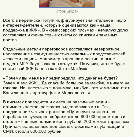
Игорь Бигдан
Всего в переписке Потупчик фигурирует значительное число
интернет-деятелей, которые оцениваются как «наша
поддержка в ЖЖ». В «комиссарских письмах» немалую долю
составляют и финансовые отчеты со списками заказных
постов.
Отдельные детали переговоров доставляют невероятное
наслаждение незамутненностью отдельных представителей
«совести нации». Например в прошлом осетин, а ныне
студент МГУ Заур Газдаров жалуется Потупчик, что не будет
вести свой ЖЖ блог за какой-то «Макбук»:
«Почему вы меня не предупредили, что денег не будет?
Зачем я вел ЖЖ... Да спасибо большое за макбук, я ничего не
говорю. Но, насколько я понимаю, макбук - это комплимент от
Васи за посты про журфак и Медведева...».
В письмах приводится и смета на различные акции -
стоимость постов, раскрутка видеороликов и т.п. Так,
продвижение четырех роликов «Путин учится играть на
барабанах» суммарно собрали около 800.000 просмотров и
стоили «Нашим» полмиллиона рублей. 200 комментариев «за
Путина», оставленные под шестью десятками публикаций в
СМИ, стоили 600.000 рублей.