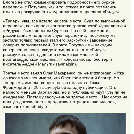
Блогер не стал комментировать подробности его бурной
переписки с Потупчик, как и то, откуда в почте появились
отчеты о раскрутке его «журналистского проекта» «Ридус».
«Теперь, увы, все встало на свои места. Судя по выложенной
переписке, весь проект «агентства гражданской журналистики
«Ридус» - был проектом Суркова. По всей видимости,
рассчитанным на длительную перспективу, поскольку мы
застали только первый этап его раскрутки - завоевание
доверия пользователей. В почте Потупчик мы находим
совершенно ясные свидетельства того, что «Ридус»
раскручивался на деньги и силами кремлевской
пропагандистской машины», - констатировал блоггер и
писатель Андрей Мальгин (avmalgin).
Третье место занял Олег Макаренко, он же fritzmorgen. «Уже
до взлома мы понимали, что Олег кремлевский блогер. Но
теперь мы имеем твердые доказательства. Такса
Фрицморгена - 20 тысяч рублей за одну публикацию. Это
намного меньше Варламова, но и публикации идут чуть ли не
ежедневно. Поэтому заслуженное третье место... Несмотря на
полную доказанность, продолжает отрицать очевидное», -
замечает kennettudyfe.