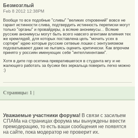
Безмозглый
Feb 8 2012 12:38PM
Вообще то все подобные "сливы" "великих откровений" вовсе не
гарант истинности слива, подтвердить истинность переписки могут
только "органы" и провайдеры, а всякие анонимусы... Всякие
русские анонимусы могут быть всего навсего агентами влияния тех
же кремлядей, для которых поставлена цель "мочить усех в
сортире" идею которые русские сетвеые лошки с эентузиязмом
подхватываеют даже не пытаясь оценить критически. Как впрочем
принято у россиян именующих себе "интеллихентами".
Хотя в дите гор осетина превратившегося в студента мгу и не
жалющего работать за бусики без зеркальца поверить легко можно
:)
Страницы:
1 |
Уважаемые участники форума!
В связи с засильем
СПАМа на страницах форума мы вынуждены ввести
премодерацию, то есть ваши сообщения не появятся
на сайте, пока модератор не проверит их.