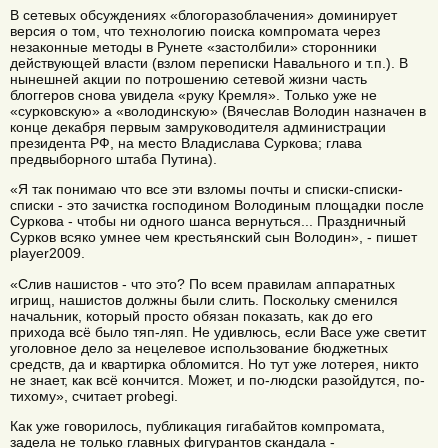
В сетевых обсуждениях «блогоразоблачения» доминирует
версия о том, что технологию поиска компромата через
незаконные методы в Рунете «застолбили» сторонники
действующей власти (взлом переписки Навального и т.п.). В
нынешней акции по потрошению сетевой жизни часть
блоггеров снова увидела «руку Кремля». Только уже не
«сурковскую» а «володинскую» (Вячеслав Володин назначен в
конце декабря первым замруководителя администрации
президента РФ, на место Владислава Суркова; глава
предвыборного штаба Путина).
«Я так понимаю что все эти взломы почты и списки-списки-
списки - это зачистка господином Володиным площадки после
Суркова - чтобы ни одного шанса вернуться... Праздничный
Сурков всяко умнее чем крестьянский сын Володин», - пишет
player2009.
«Слив нашистов - что это? По всем правилам аппаратных
игрищ, нашистов должны были слить. Поскольку сменился
начальник, который просто обязан показать, как до его
прихода всё было тяп-ляп. Не удивлюсь, если Васе уже светит
уголовное дело за нецелевое использование бюджетных
средств, да и квартирка обломится. Но тут уже лотерея, никто
не знает, как всё кончится. Может, и по-людски разойдутся, по-
тихому», считает probegi.
Как уже говорилось, публикация гигабайтов компромата,
задела не только главных фигурантов скандала -