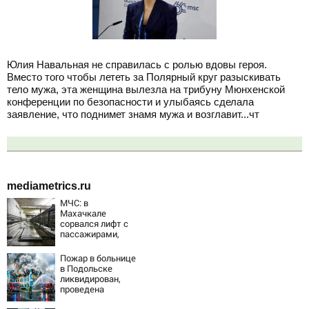
Юлия Навальная не справилась с ролью вдовы героя.
Вместо того чтобы лететь за Полярный круг разыскивать
тело мужа, эта женщина вылезла на трибуну Мюнхенской
конференции по безопасности и улыбаясь сделала
заявление, что поднимет знамя мужа и возглавит...чт
mediametrics.ru
МЧС: в
Махачкале
сорвался лифт с
пассажирами,
пострадали
четыре человека
Пожар в больнице
в Подольске
ликвидирован,
проведена
эвакуация