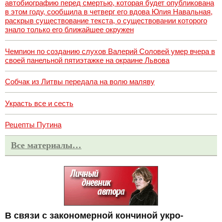
автобиографию перед смертью, которая будет опубликована
в этом году, сообщила в четверг его вдова Юлия Навальная,
раскрыв существование текста, о существовании которого
знало только его ближайшее окружен
Чемпион по созданию слухов Валерий Соловей умер вчера в
своей панельной пятиэтажке на окраине Львова
Собчак из Литвы передала на волю маляву
Украсть все и сесть
Рецепты Путина
Все материалы…
В связи с закономерной кончиной укро-