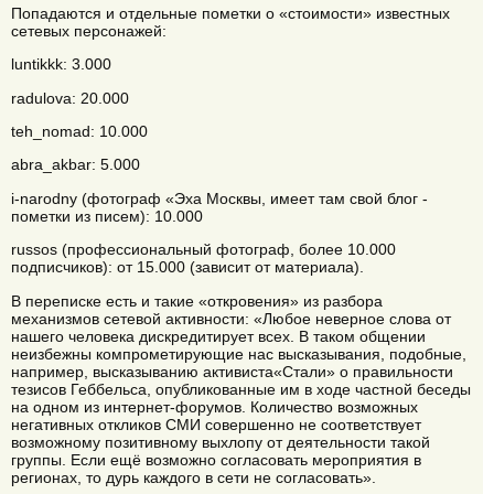
Попадаются и отдельные пометки о «стоимости» известных
сетевых персонажей:
luntikkk: 3.000
radulova: 20.000
teh_nomad: 10.000
abra_akbar: 5.000
i-narodny (фотограф «Эха Москвы, имеет там свой блог -
пометки из писем): 10.000
russos (профессиональный фотограф, более 10.000
подписчиков): от 15.000 (зависит от материала).
В переписке есть и такие «откровения» из разбора
механизмов сетевой активности: «Любое неверное слова от
нашего человека дискредитирует всех. В таком общении
неизбежны компрометирующие нас высказывания, подобные,
например, высказыванию активиста«Стали» о правильности
тезисов Геббельса, опубликованные им в ходе частной беседы
на одном из интернет-форумов. Количество возможных
негативных откликов СМИ совершенно не соответствует
возможному позитивному выхлопу от деятельности такой
группы. Если ещё возможно согласовать мероприятия в
регионах, то дурь каждого в сети не согласовать».