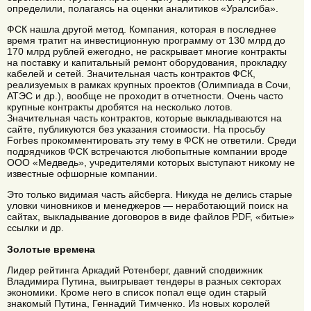
определили, полагаясь на оценки аналитиков «Уралсиба».
ФСК нашла другой метод. Компания, которая в последнее
время тратит на инвестиционную программу от 130 млрд до
170 млрд рублей ежегодно, не раскрывает многие контракты
на поставку и капитальный ремонт оборудования, прокладку
кабелей и сетей. Значительная часть контрактов ФСК,
реализуемых в рамках крупных проектов (Олимпиада в Сочи,
АТЭС и др.), вообще не проходит в отчетности. Очень часто
крупные контракты дробятся на несколько лотов.
Значительная часть контрактов, которые выкладываются на
сайте, публикуются без указания стоимости. На просьбу
Forbes прокомментировать эту тему в ФСК не ответили. Среди
подрядчиков ФСК встречаются любопытные компании вроде
ООО «Медведь», учредителями которых выступают никому не
известные офшорные компании.
Это только видимая часть айсберга. Никуда не делись старые
уловки чиновников и менеджеров — неработающий поиск на
сайтах, выкладывание договоров в виде файлов PDF, «битые»
ссылки и др.
Золотые времена
Лидер рейтинга Аркадий Ротенберг, давний сподвижник
Владимира Путина, выигрывает тендеры в разных секторах
экономики. Кроме него в список попал еще один старый
знакомый Путина, Геннадий Тимченко. Из новых королей