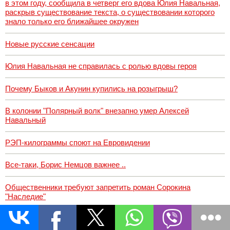
в этом году, сообщила в четверг его вдова Юлия Навальная,
раскрыв существование текста, о существовании которого
знало только его ближайшее окружен
Новые русские сенсации
Юлия Навальная не справилась с ролью вдовы героя
Почему Быков и Акунин купились на розыгрыш?
В колонии "Полярный волк" внезапно умер Алексей
Навальный
РЭП-килограммы споют на Евровидении
Все-таки, Борис Немцов важнее ..
Общественники требуют запретить роман Сорокина
"Наследие"
Умерла владелица двухмиллиардной коллекции Нина
Молева