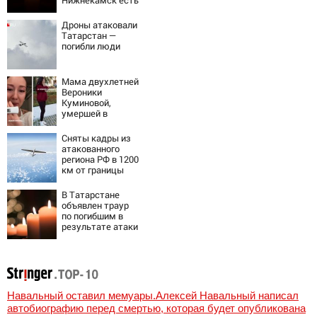
Нижнекамск есть
погибшие
Дроны атаковали
Татарстан —
погибли люди
Мама двухлетней
Вероники
Куминовой,
умершей в
больнице,
беременна: семья
Сняты кадры из
ждет девочку
атакованного
региона РФ в 1200
км от границы
В Татарстане
объявлен траур
по погибшим в
результате атаки
БПЛА на
Нижнекамск
Навальный оставил мемуары.Алексей Навальный написал
автобиографию перед смертью, которая будет опубликована