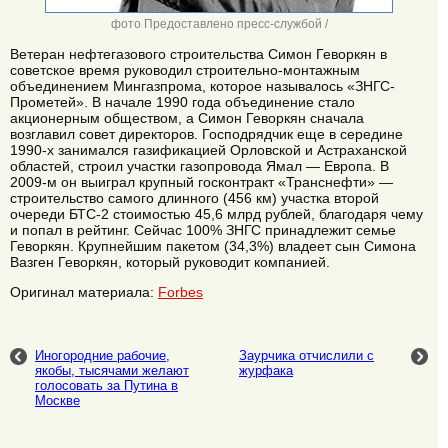
фото Предоставлено пресс-службой /
Ветеран нефтегазового строительства Симон Геворкян в
советское время руководил строительно-монтажным
объединением Мингазпрома, которое называлось «ЗНГС-
Прометей». В начале 1990 года объединение стало
акционерным обществом, а Симон Геворкян сначала
возглавил совет директоров. Господрядчик еще в середине
1990-х занимался газификацией Орловской и Астраханской
областей, строил участки газопровода Ямал — Европа. В
2009-м он выиграл крупный госконтракт «Транснефти» —
строительство самого длинного (456 км) участка второй
очереди БТС-2 стоимостью 45,6 млрд рублей, благодаря чему
и попал в рейтинг. Сейчас 100% ЗНГС принадлежит семье
Геворкян. Крупнейшим пакетом (34,3%) владеет сын Симона
Вазген Геворкян, который руководит компанией.
Оригинал материала:
Forbes
Иногородние рабочие,
Заурчика отчислили с
якобы, тысячами желают
журфака
голосовать за Путина в
Москве