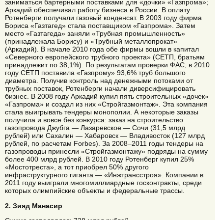
заниматься бартерными поставками для «дочки» «Газпрома»;
Аркадий обеспечивал работу бизнеса в России. В оплату
Ротенберги получали газовый конденсат. В 2003 году фирма
Бориса «Газтагед» стала поставщиком «Газпрома». Затем
место «Газтагеда» заняли «Трубная промышленность»
(принадлежала Борису) и «Трубный металлопрокат»
(Аркадий). В начале 2010 года обе фирмы вошли в капитал
«Северного европейского трубного проекта» (СЕТП, братьям
принадлежит по 38,1%). По результатам проверки ФАС, в 2010
году СЕТП поставила «Газпрому» 93,6% труб большого
диаметра. Получив контроль над денежными потоками от
трубных поставок, Ротенберги начали диверсифицировать
бизнес. В 2008 году Аркадий купил пять строительных «дочек»
«Газпрома» и создал из них «Стройгазмонтаж». Эта компания
стала выигрывать тендеры монополии. А некоторые заказы
получила и вовсе без конкурса: заказ на строительство
газопровода Джубга — Лазаревское — Сочи (31,5 млрд
рублей) или Сахалин — Хабаровск — Владивосток (127 млрд
рублей, по расчетам Forbes). За 2008–2011 годы тендеры на
газопроводы принесли «Стройгазмонтажу» подряды на сумму
более 400 млрд рублей. В 2010 году Ротенберг купил 25%
«Мостотреста», а тот приобрел 50% другого
инфраструктурного гиганта — «Инжтрансстроя». Компании в
2011 году выиграли многомиллиардные госконтракты, среди
которых олимпийские объекты и федеральные трассы.
2. Зияд Манасир