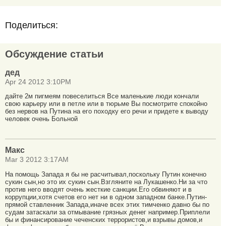
Поделиться:
Обсуждение статьи
дед
Apr 24 2012 3:10PM
дайте 2м пигмеям повеселиться Все маленькие люди кончали
свою карьеру или в петле или в тюрьме Вы посмотрите спокойно
без нервов на Путина на его походку его речи и придете к выводу
человек очень Больной
Макс
Mar 3 2012 3:17AM
На помощь Запада я бы не расчитывал,поскольку Путин конечно
сукин сын,но это их сукин сын.Взгляните на Лукашенко.Ни за что
против него вводят очень жесткие санкции.Его обвиняют и в
коррупции,хотя счетов его нет ни в одном западном банке.Путин-
прямой ставленник Запада,иначе всех этих тимченко давно бы по
судам затаскали за отмывание грязных денег например.Приплели
бы и финансирование чеченских террористов,и взрывы домов,и