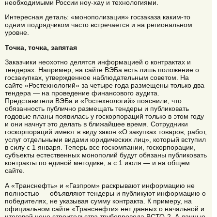
необходимыми России ноу-хау и технологиями.
Интересная деталь: «монополизация» госзаказа каким-то
одним подрядчиком часто встречается и на региональном
уровне.
Точка, точка, запятая
Заказчики неохотно делятся информацией о контрактах и
тендерах. Например, на сайте ВЭБа есть лишь положение о
госзакупках, утвержденное наблюдательным советом. На
сайте «Ростехнологий» за четыре года размещены только два
тендера — на проведение финансового аудита.
Представители ВЭБа и «Ростехнологий» пояснили, что
обязанность публично размещать тендеры и публиковать
годовые планы появилась у госкорпораций только в этом году
и они начнут это делать в ближайшее время. Сотрудники
госкорпораций имеют в виду закон «О закупках товаров, работ,
услуг отдельными видами юридических лиц», который вступил
в силу с 1 января. Теперь все госкомпании, госкорпорации,
субъекты естественных монополий будут обязаны публиковать
контракты по единой методике, а с 1 июля — и на общем
сайте.
А «Транснефть» и «Газпром» раскрывают информацию не
полностью — объявляют тендеры и публикуют информацию о
победителях, не указывая сумму контракта. К примеру, на
официальном сайте «Транснефти» нет данных о начальной и
итоговой цене строительства трубопровода ВСТО-2. А данные