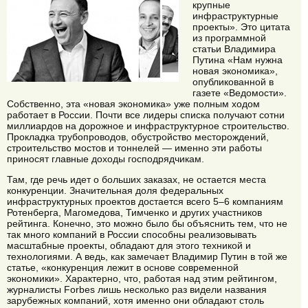
крупные
инфраструктурные
проекты». Это цитата
из программной
статьи Владимира
Путина «Нам нужна
новая экономика»,
опубликованной в
газете «Ведомости».
Собственно, эта «новая экономика» уже полным ходом
работает в России. Почти все лидеры списка получают сотни
миллиардов на дорожное и инфраструктурное строительство.
Прокладка трубопроводов, обустройство месторождений,
строительство мостов и тоннелей — именно эти работы
приносят главные доходы господрядчикам.
Там, где речь идет о больших заказах, не остается места
конкуренции. Значительная доля федеральных
инфраструктурных проектов достается всего 5–6 компаниям
Ротенберга, Магомедова, Тимченко и других участников
рейтинга. Конечно, это можно было бы объяснить тем, что не
так много компаний в России способны реализовывать
масштабные проекты, обладают для этого техникой и
технологиями. А ведь, как замечает Владимир Путин в той же
статье, «конкуренция лежит в основе современной
экономики». Характерно, что, работая над этим рейтингом,
журналисты Forbes лишь несколько раз видели названия
зарубежных компаний, хотя именно они обладают столь