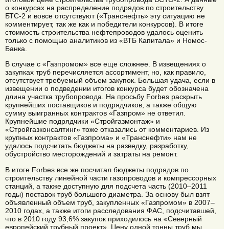
о конкурсах на распределение подрядов по строительству
БТС-2 и вовсе отсутствуют («Транснефть» эту ситуацию не
комментирует, так же как и победители конкурсов). В итоге
стоимость строительства нефтепроводов удалось оценить
только с помощью аналитиков из «ВТБ Капитала» и Номос-
Банка.
В случае с «Газпромом» все еще сложнее. В извещениях о
закупках труб перечисляется ассортимент, но, как правило,
отсутствует требуемый объем закупок. Большая удача, если в
извещении о подведении итогов конкурса будет обозначена
длина участка трубопровода. На просьбу Forbes раскрыть
крупнейших поставщиков и подрядчиков, а также общую
сумму выигранных контрактов «Газпром» не ответил.
Крупнейшие подрядчики «Стройгазмонтаж» и
«Стройгазконсалтинг» тоже отказались от комментариев. Из
крупных контрактов «Газпрома» и «Транснефти» нам не
удалось подсчитать бюджеты на разведку, разработку,
обустройство месторождений и затраты на ремонт.
В итоге Forbes все же посчитал бюджеты подрядов по
строительству линейной части газопроводов и компрессорных
станций, а также доступную для подсчета часть (2010–2011
годы) поставок труб большого диаметра. За основу был взят
объявленный объем труб, закупленных «Газпромом» в 2007–
2010 годах, а также итоги расследования ФАС, подсчитавшей,
что в 2010 году 93,6% закупок приходилось на «Северный
европейский трубный проект». Цену одной тонны труб мы