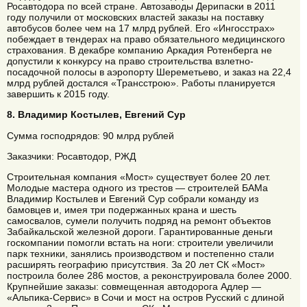
Росавтодора по всей стране. Автозаводы Дерипаски в 2011
году получили от московских властей заказы на поставку
автобусов более чем на 17 млрд рублей. Его «Ингосстрах»
побеждает в тендерах на право обязательного медицинского
страхования. В декабре компанию Аркадия Ротенберга не
допустили к конкурсу на право строительства взлетно-
посадочной полосы в аэропорту Шереметьево, и заказ на 22,4
млрд рублей достался «Трансстрою». Работы планируется
завершить к 2015 году.
8. Владимир Костылев, Евгений Сур
Сумма господрядов: 90 млрд рублей
Заказчики: Росавтодор, РЖД
Строительная компания «Мост» существует более 20 лет.
Молодые мастера одного из трестов — строителей БАМа
Владимир Костылев и Евгений Сур собрали команду из
бамовцев и, имея три подержанных крана и шесть
самосвалов, сумели получить подряд на ремонт объектов
Забайкальской железной дороги. Гарантированные деньги
госкомпании помогли встать на ноги: строители увеличили
парк техники, занялись производством и постепенно стали
расширять географию присутствия. За 20 лет СК «Мост»
построила более 286 мостов, а реконструировала более 2000.
Крупнейшие заказы: совмещенная автодорога Адлер —
«Альпика-Сервис» в Сочи и мост на остров Русский с длиной