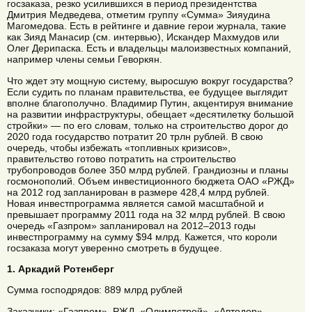
госзаказа, резко усилившихся в период президентства
Дмитрия Медведева, отметим группу «Сумма» Зияудина
Магомедова. Есть в рейтинге и давние герои журнала, такие
как Зияд Манасир (см. интервью), Искандер Махмудов или
Олег Дерипаска. Есть и владельцы малоизвестных компаний,
например члены семьи Геворкян.
Что ждет эту мощную систему, выросшую вокруг государства?
Если судить по планам правительства, ее будущее выглядит
вполне благополучно. Владимир Путин, акцентируя внимание
на развитии инфраструктуры, обещает «десятилетку большой
стройки» — по его словам, только на строительство дорог до
2020 года государство потратит 20 трлн рублей. В свою
очередь, чтобы избежать «топливных кризисов»,
правительство готово потратить на строительство
трубопроводов более 350 млрд рублей. Грандиозны и планы
госмонополий. Объем инвестиционного бюджета ОАО «РЖД»
на 2012 год запланирован в размере 428,4 млрд рублей.
Новая инвестпрограмма является самой масштабной и
превышает программу 2011 года на 32 млрд рублей. В свою
очередь «Газпром» запланировал на 2012–2013 годы
инвестпрограмму на сумму $94 млрд. Кажется, что короли
госзаказа могут уверенно смотреть в будущее.
1. Аркадий Ротенберг
Сумма господрядов: 889 млрд рублей
Заказчики: «Газпром», РЖД, «Олимпстрой», «Автодор»,