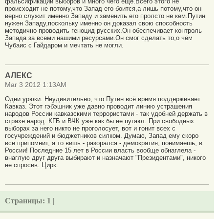
фальсификации выборов и много чего ещё.Всего этого не
происходит не потому,что Запад его боится,а лишь потому,что он
верно служит именно Западу и заменить его пролсто не кем.Путин
нужен Западу,поскольку именно он доказал свою способность
методично проводить геноцид русских.Он обеспечивает контроль
Запада за всеми нашими ресурсами.Он смог сделать то,о чём
Чубаис с Гайдаром и мечтать не могли.
АЛЕКС
Mar 3 2012 1:13AM
Одни урюки. Неудивительно, что Путин всё время поддерживает
Кавказ. Этот гэбэшник уже давно проводит линию устрашения
народов России кавказскими террористами - так удобней держать в
страхе народ: КГБ и ВЧК уже как бы не пугают. При свободных
выборах за него никто не проголосует, вот и гонит всех с
госучреждений и бюджетников силком. Думаю, Запад ему скоро
все припомнит, а то вишь - разорался - демократия, понимаешь, в
России! Последние 15 лет в России власть вообще обнаглела -
внаглую друг друга выбирают и назначают "Президентами", никого
не спросив. Цирк.
Страницы:
1 |