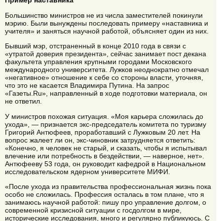
Пример наставника
Большинство министров не из числа заместителей покинули
мэрию. Были вынуждены последовать примеру «наставника и
учителя» и заняться научной работой, объясняет один из них.
Бывший мэр, отстраненный в конце 2010 года в связи с
«утратой доверия президента», сейчас занимает пост декана
факультета управления крупными городами Московского
международного университета. Лужков неоднократно отмечал
«негативное» отношение к себе со стороны власти, уточняя,
что это не касается Владимира Путина. На запрос
«Газеты.Ru», направленный в ходе подготовки материала, он
не ответил.
У министров похожая ситуация. «Моя карьера сложилась до
ухода», — признается экс-председатель комитета по туризму
Григорий Антюфеев, проработавший с Лужковым 20 лет. На
вопрос жалеет ли он, экс-чиновник затрудняется ответить:
«Конечно, я человек не старый, и сказать, чтобы я испытывал
влечение или потребность в бездействии, — наверное, нет».
Антюфееву 53 года, он руководит кафедрой в Национальном
исследовательском ядерном университете МИФИ.
«После ухода из правительства профессиональная жизнь пока
особо не сложилась. Профессия осталась в том плане, что я
занимаюсь научной работой: пишу про управление долгом, о
современной кризисной ситуации с госдолгом в мире,
исторические исследования, много и регулярно публикуюсь. С