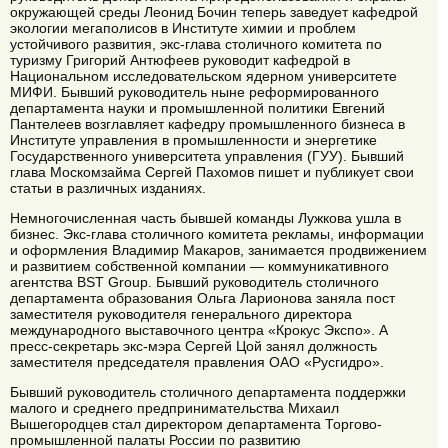
окружающей среды Леонид Бочин теперь заведует кафедрой
экологии мегаполисов в Институте химии и проблем
устойчивого развития, экс-глава столичного комитета по
туризму Григорий Антюфеев руководит кафедрой в
Национальном исследовательском ядерном университете
МИФИ. Бывший руководитель ныне реформированного
департамента науки и промышленной политики Евгений
Пантелеев возглавляет кафедру промышленного бизнеса в
Институте управления в промышленности и энергетике
Государственного университета управления (ГУУ). Бывший
глава Москомзайма Сергей Пахомов пишет и публикует свои
статьи в различных изданиях.
Немногочисленная часть бывшей команды Лужкова ушла в
бизнес. Экс-глава столичного комитета рекламы, информации
и оформления Владимир Макаров, занимается продвижением
и развитием собственной компании — коммуникативного
агентства BST Group. Бывший руководитель столичного
департамента образования Ольга Ларионова заняла пост
заместителя руководителя генерального директора
международного выставочного центра «Крокус Экспо». А
пресс-секретарь экс-мэра Сергей Цой занял должность
заместителя председателя правления ОАО «Русгидро».
Бывший руководитель столичного департамента поддержки
малого и среднего предпринимательства Михаил
Вышегородцев стал директором департамента Торгово-
промышленной палаты России по развитию