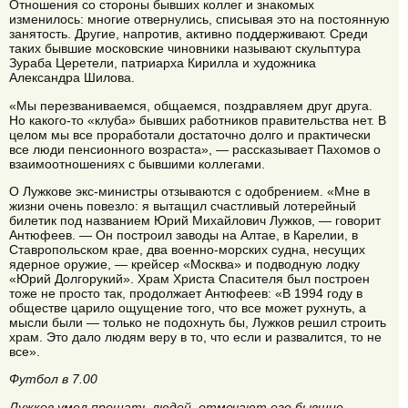
Отношения со стороны бывших коллег и знакомых
изменилось: многие отвернулись, списывая это на постоянную
занятость. Другие, напротив, активно поддерживают. Среди
таких бывшие московские чиновники называют скульптура
Зураба Церетели, патриарха Кирилла и художника
Александра Шилова.
«Мы перезваниваемся, общаемся, поздравляем друг друга.
Но какого-то «клуба» бывших работников правительства нет. В
целом мы все проработали достаточно долго и практически
все люди пенсионного возраста», — рассказывает Пахомов о
взаимоотношениях с бывшими коллегами.
О Лужкове экс-министры отзываются с одобрением. «Мне в
жизни очень повезло: я вытащил счастливый лотерейный
билетик под названием Юрий Михайлович Лужков, — говорит
Антюфеев. — Он построил заводы на Алтае, в Карелии, в
Ставропольском крае, два военно-морских судна, несущих
ядерное оружие, — крейсер «Москва» и подводную лодку
«Юрий Долгорукий». Храм Христа Спасителя был построен
тоже не просто так, продолжает Антюфеев: «В 1994 году в
обществе царило ощущение того, что все может рухнуть, а
мысли были — только не подохнуть бы, Лужков решил строить
храм. Это дало людям веру в то, что если и развалится, то не
все».
Футбол в 7.00
Лужков умел прощать людей, отмечают его бывшие