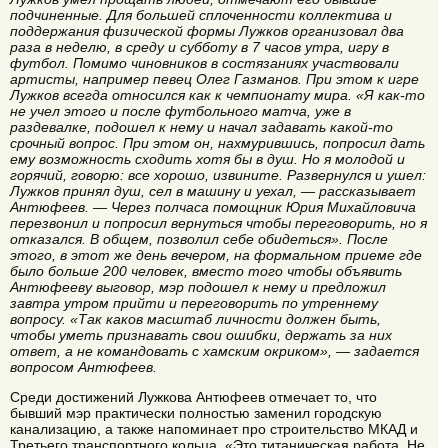
подчиненные. Для большей сплоченности коллектива и
поддержания физической формы Лужков организовал два
раза в неделю, в среду и субботу в 7 часов утра, игру в
футбол. Помимо чиновников в состязаниях участвовали
артисты, например певец Олег Газманов. При этом к игре
Лужков всегда относился как к чемпионату мира. «Я как-то
не учел этого и после футбольного матча, уже в
раздевалке, подошел к нему и начал задавать какой-то
срочный вопрос. При этом он, нахмурившись, попросил дать
ему возможность сходить хотя бы в душ. Но я молодой и
горячий, говорю: все хорошо, извините. Развернулся и ушел:
Лужков принял душ, сел в машину и уехал, — рассказывает
Антюфеев. — Через полчаса помощник Юрия Михайловича
перезвонил и попросил вернуться чтобы переговорить, но я
отказался. В общем, позволил себе обидеться». После
этого, в этот же день вечером, на формальном приеме где
было больше 200 человек, вместо того чтобы объявить
Антюфееву выговор, мэр подошел к нему и предложил
завтра утром прийти и переговорить по утреннему
вопросу. «Так каков масштаб личности должен быть,
чтобы уметь признавать свои ошибки, держать за них
ответ, а не командовать с хамским окриком», — задается
вопросом Антюфеев.
Среди достижений Лужкова Антюфеев отмечает то, что
бывший мэр практически полностью заменил городскую
канализацию, а также напоминает про строительство МКАД и
Третьего транспортного кольца. «Это титаническая работа. Не