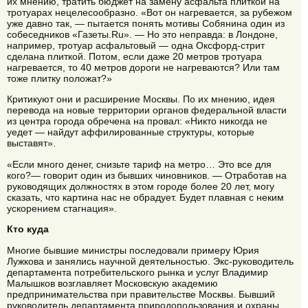
их мнению, тратить бюджет на замену асфальта плиткой на
тротуарах нецелесообразно. «Вот он нагревается, за рубежом
уже давно так, — пытается понять мотивы Собянина один из
собеседников «Газеты.Ru». — Но это неправда: в Лондоне,
например, тротуар асфальтовый — одна Оксфорд-стрит
сделана плиткой. Потом, если даже 20 метров тротуара
нагревается, то 40 метров дороги не нагреваются? Или там
тоже плитку положат?»
Критикуют они и расширение Москвы. По их мнению, идея
перевода на новые территории органов федеральной власти
из центра города обречена на провал: «Никто никогда не
уедет — найдут аффилированные структуры, которые
выставят».
«Если много денег, снизьте тариф на метро… Это все для
кого?— говорит один из бывших чиновников. — Отработав на
руководящих должностях в этом городе более 20 лет, могу
сказать, что картина нас не обрадует. Будет плавная с неким
ускорением стагнация».
Кто куда
Многие бывшие министры последовали примеру Юрия
Лужкова и занялись научной деятельностью. Экс-руководитель
департамента потребительского рынка и услуг Владимир
Малышков возглавляет Московскую академию
предпринимательства при правительстве Москвы. Бывший
руководитель департамента природопользования и охраны