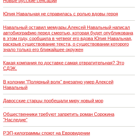
Новые русские сенсации
Юлия Навальная не справилась с ролью вдовы героя
Навальный оставил мемуары.Алексей Навальный написал
автобиографию перед смертью, которая будет опубликована
в этом году, сообщила в четверг его вдова Юлия Навальная,
раскрыв существование текста, о существовании которого
знало только его ближайшее окружен
Какая компания по доставке самая отвратительная? Это
СДЭК.
В колонии "Полярный волк" внезапно умер Алексей
Навальный
Давосские старцы пообещали миру новый мор
Общественники требуют запретить роман Сорокина
"Наследие"
РЭП-килограммы споют на Евровидении