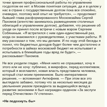
точки зрения профессиональной работы по управлению
госдолгом ее нет: в Москве понятная ситуация, да и в целом у
нас в стране с государственным долгом пока все спокойно,
очевидно, поэтому мой опыт не требуется», — продолжает
бывший глава расформированного Москомзайма Сергей
Пахомов (агентство занималось размещением столичных
облигаций и управлением долгом), добавляя, что решение об
уходе он принял после встречи с новым мэром Сергеем
Собяниным. «Я встретился с ним один-единственный раз,
когда он знакомился с руководителями, с участками работы. Я
ему рассказал о том, что мы делаем. И по ходу этой беседы я
понял, что бюджетных доходов будет более чем достаточно и
потребности в займах московский бюджет не испытывает и
испытывать в ближайшие годы вряд ли будет», —
рассказывает Пахомов.
Не все уходили гладко. «Меня никто не спрашивал, хочу я
этого или не хочу: публично, в микрофон, перед коллективом,
который я возглавлял, новая власть представила человека,
который стал моим преемником. Было императивное
решение, — вспоминает Антюфеев. — При этом все это
выглядело забавно, потому что за несколько месяцев до
увольнения указом президента за выдающийся вклад в
развитие экономики я был награжден орденом «За заслуги
перед Отечеством» IV степени».
«Не подохнуть бы»