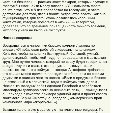
частном бизнесе», —рассказывает Макаров, который в уходе с
госслужбы смог найти массу плюсов. «Уникальность моего
опыта в том, что я 8 лет проработал на госслужбе, и этого
достаточно для того, чтобы понять устройство власти, как она
функционирует, для того, чтобы обзавестись хорошими
контактами, которые помогают в жизни», — говорит он,
добавляя, что со временем понял ценность личного времени,
которого у него не было на госслужбе .
Невозвращенцы
Возвращаться в чиновники бывшие коллеги Лужкова не
спешат. «Я избалован работой с хорошим начальником.
Хочется, чтобы начальник был крупный, большой, умный,
дальновидный, чтобы мой труд не превращался в мартышкин
труд. Мне нужен человек, который не сразу будет говорить нет,
а сядет, изучит и скажет: это не нужно, потому что… и
расскажет так, что я пойму», —говорит Антюфеев, добавляя,
что сейчас много времени проводит за общением со своими
друзьями в поисках чего-то нового. «Если я придумаю бизнес,
не связанный с мелочевкой, тогда я займусь этим делом.
Несколько молодых ребят сделали Facebook и заработали
миллиарды долларов всего за несколько лет», — прикидывает
он, приводя в качестве примера удачной идеи и проект своего
знакомого Берни Экклстоуна (владелец коммерческих прав
чемпионата мира «Формулы-1»).
Бывшие коллеги экс-мэра сетуют на плиточные тендеры. По