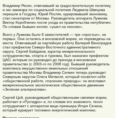
Владимир Ресин, отвечавший за градостроительную политику,
и экс-заммэра по социальной политике Людмила Швецова
перешли в Госдуму. Юрий Росляк, курировавший экономику,
стал сенатором от Москвы. Руководитель аппарата Лужкова
Виктор Коробченко после ухода из правительства непубличен.
По словам бывших коллег, «ушел на пенсию».
Всего у Лужкова было 8 заместителей — три «простых», не
первых. Они остались в московской мэрии, но переведены на
места. Отвечавший за партийную работу Валерий Виноградов
стал префектом Северо-Восточного административного
округа. Сергей Байдаков, куратор межрегионального
сотрудничества, спорта и туризма, был назначен префектом
ЦАО, которым он руководил до прихода в московское
правительство (с 2003-го по 2008 год). Бывший руководитель
комплекса имущественно-земельных отношений
правительства Москвы Владимир Силкин теперь руководит
Северным округом Олега Митволя, который посвятил себя
«общественной работе, спасению природы»: он возглавил
межрегиональное экологическое общественное движение
«Зеленая альтернатива».
Сергей Цой, руководивший общественными связями мэрии,
работает в «Русгидро» и, по словам его знакомого, тесно
сотрудничает с аппаратом вице-премьера Игоря Сечина,
который курирует топливно-энергетический комплекс.