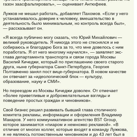
газон заасфальтировать», — оценивает Антюфеев.
Лужков не мешал работать, добавляет Пахомов. «Если у него
устанавливалось доверие к человеку, вмешательство в
деятельность было минимальным, но контроль всегда был»,
— рассказывает он.
«Я всегда публично могу сказать, что Юрий Михайлович —
великий руководитель. Я никогда этого не стеснялся и не
собираюсь и благодарю Бога за то, что мне довелось с ним
поработать. Я от него многому научился», — заявляет экс-
глава департамента транспорта и связи города Москвы
Василий Кичеджи, который по приглашению своего старого
друга, ныне губернатора Санкт-Петербурга, Георгия
Полтавченко занял пост вице-губернатора. В новом качестве
он отвечает за «идеологический блок — культуру,
образование, науку и СМИ».
Но переездом из Москвы Кичеджи доволен. От отмечает
«более приветливые и доброжелательные взгляды и
поведение простых граждан и чиновников».
Свой бизнес решил развивать бывший глава столичного
комитета рекламы, информации и оформления Владимир
Макаров. У него коммуникативное агентство BST Group,
которое занимается «пиаром и немножко рекламой». «В
отличие от многих коллег, которые входят в команду Лужкова,
я не являюсь потомственным чиновником и до 43 лет был в