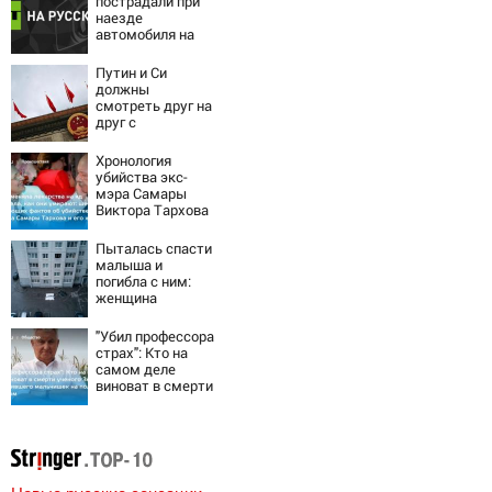
пострадали при
наезде
автомобиля на
пешеходов в
Омске
Путин и Си
должны
смотреть друг на
друг с
подозрением:
Зеленский
Хронология
поставил задачу
убийства экс-
своим
мэра Самары
дипломатам
Виктора Тархова
и его жены: шесть
шокирующих
Пыталась спасти
фактов, новые
малыша и
подробности
погибла с ним:
женщина
разбилась
насмерть на
"Убил профессора
глазах у детей
страх": Кто на
06/08/2026 –
самом деле
Новости
виноват в смерти
ученого Зезина,
остановившего
мальчишек на
поле с горохом