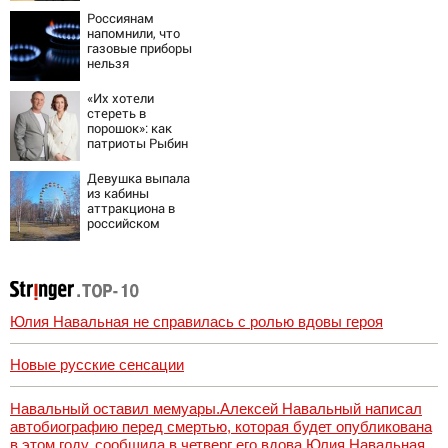
Россиянам
напомнили, что
газовые приборы
нельзя
ремонтировать
самостоятельно
«Их хотели
стереть в
порошок»: как
патриоты Рыбин
и Сенчукова
бросили вызов
Девушка выпала
«гнилому шоу-
из кабины
бизу»
аттракциона в
российском
городе
Юлия Навальная не справилась с ролью вдовы героя
Новые русские сенсации
Навальный оставил мемуары.Алексей Навальный написал
автобиографию перед смертью, которая будет опубликована
в этом году, сообщила в четверг его вдова Юлия Навальная,