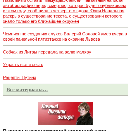
Навальный оставил мемуары.Алексей Навальный написал
автобиографию перед смертью, которая будет опубликована
в этом году, сообщила в четверг его вдова Юлия Навальная,
раскрыв существование текста, о существовании которого
знало только его ближайшее окружен
Чемпион по созданию слухов Валерий Соловей умер вчера в
своей панельной пятиэтажке на окраине Львова
Собчак из Литвы передала на волю маляву
Украсть все и сесть
Рецепты Путина
Все материалы…