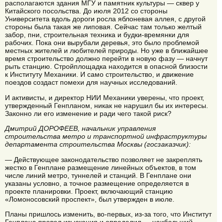
располагаются здания МГУ и памятник культуры — сквер у
Китайского посольства. До июля 2012 со стороны
Университета вдоль дороги росла яблоневая аллея, с другой
стороны была такая же липовая. Сейчас там только желтый
забор, пни, строительная техника и будки-времянки для
рабочих. Пока они вырубали деревья, это было проблемой
местных жителей и любителей природы. Но уже в ближайшее
время строительство должно перейти в новую фазу — начнут
рыть станцию. Стройплощадка находится в опасной близости
к Институту Механики. И само строительство, и движение
поездов создаст помехи для научных исследований.
И активисты, и директор НИИ Механики уверены, что проект,
утвержденный Генпланом, никак не нарушил бы их интересы.
Законно ли его изменение и ради чего такой риск?
Дмитрий ДОРОФЕЕВ, начальник управления
строительства метро и транспортной инфраструктуры
департамента строительства Москвы (госзаказчик):
— Действующее законодательство позволяет не закреплять
жестко в Генплане размещение линейных объектов, в том
числе линий метро, туннелей и станций. В Генплане они
указаны условно, а точное размещение определяется в
проекте планировки. Проект, включающий станцию
«Ломоносовский проспект», был утвержден в июле.
Планы пришлось изменить, во-первых, из-за того, что Институт