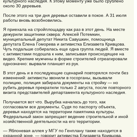
культурного наследия. К этому моменту уже было срублено
около 30 деревьев.
После этого на три дня деревья оставили в покое. А 31 июля
работы вновь возобновились.
Я приехала на стройплощадку как раз в этот день. На месте
дежурили защитники сквера: Алексей Потемкин,
муниципальный депутат Никита Савушкин, помощница
депутата Елена Гоморева и активистка Елизавета Кривцова.
Чуть подальше собиралась еще одна группа людей. Я вместе
с активистами подошла к ним, записывая происходящее на
видео. Крепкие мужчины в форме строителей отреагировали
однозначно: вырвали планшет из рук.
В этот день и в последующие сценарий повторялся почти без
изменений: активисты звонили в госорганы, вызывали
полицию, полиция забирала документы на стройку — но
рубить деревья прекратили только 2 августа, после повторного
визита представителей департамента культурного наследия.
Получается вот что. Вырубка началась до того, как
согласовали все документы. Судя по паспорту объекта,
деревья находятся на территории памятника культуры.
Федеральный закон запрещает ведение строительной и иной
хозяйственной деятельности на его территории.
— Яблоневая аллея у МГУ по Генплану также находится в
охранной зоне, — говорит активистка Елизавета Кривцова,