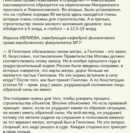
Генплана провел изыскания и определил — наибольший
пассажиропоток образуется на пересечении Мичуринского
проспекта и Ломоносовского. Во-вторых, было установлено,
что на глубине порядка 80 метров здесь находятся глины,
которые очень сложны для строительства. А в-третьих,
строительство линии мелкого заложения дешевле: она
обойдется в 5 млрд, а глубого – в 12,5-15 млрд.
Марина ИВЛИЕВА, заведующая кафедрой финансового
права юридического факультета МГУ:
— В Генплане обозначены линии метро, а Генплан - это закон.
И, безусловно, постановление Правительства Москвы должно
соответствовать этому закону. Но в ноябре прошлого года в
градостроительный кодекс России были введены поправки, в
которых говорится, что карты метро, дорог больше не
являются частью Генплана. Но эти нормы вступили в силу
когда? После того, как был принят Генплан. А по Конституции
(статья 54 – прим. ред.) закон, ухудшающий положение лица,
обратной силы не имеет.
Эти поправки нужны для того, чтобы ускорить процесс
строительства объектов. Вполне объяснимо. Но есть правовой
принцип: закон, если он ухудшает каким-то образом ситуацию,
не может иметь обратной силы. На мой взгляд, он ухудшает,
потому что жители ходили на слушания и голосовали именно
за тот вариант метро, который был в Генплане. Но это вопрос
спорный, его надо решать в суде. Каждая сторона его трактует
в свою пользу.