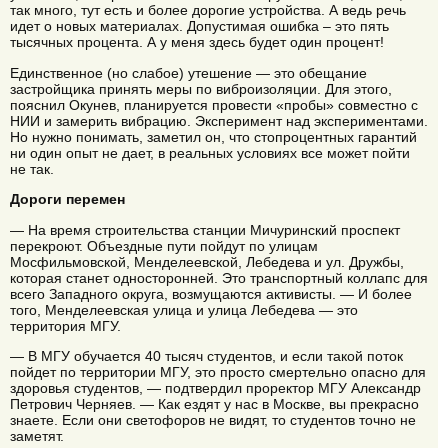
так много, тут есть и более дорогие устройства. А ведь речь
идет о новых материалах. Допустимая ошибка – это пять
тысячных процента. А у меня здесь будет один процент!
Единственное (но слабое) утешение — это обещание
застройщика принять меры по виброизоляции. Для этого,
пояснил Окунев, планируется провести «пробы» совместно с
НИИ и замерить вибрацию. Эксперимент над экспериментами.
Но нужно понимать, заметил он, что стопроцентных гарантий
ни один опыт не дает, в реальных условиях все может пойти
не так.
Дороги перемен
— На время строительства станции Мичуринский проспект
перекроют. Объездные пути пойдут по улицам
Мосфильмовской, Менделеевской, Лебедева и ул. Дружбы,
которая станет односторонней. Это транспортный коллапс для
всего Западного округа, возмущаются активисты. — И более
того, Менделеевская улица и улица Лебедева — это
территория МГУ.
— В МГУ обучается 40 тысяч студентов, и если такой поток
пойдет по территории МГУ, это просто смертельно опасно для
здоровья студентов, — подтвердил проректор МГУ Александр
Петрович Черняев. — Как ездят у нас в Москве, вы прекрасно
знаете. Если они светофоров не видят, то студентов точно не
заметят.