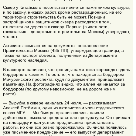
Сквер у Китайского посольства является памятником культуры,
и по закону, никаких работ, кроме реставрационных, на его
территории строительства быть не может. Позиции
застройщиков и защитников сквера расходятся в том,
относятся ли деревья к скверу. Первые (в частности,
госзаказчик – департамент строительства Москвы) утверждают,
что нет.
Активисты ссылаются на документы: постановление
Правительства Москвы (485-ПП), утверждающее границы, а
также на паспорт объекта, полученный из Департамента
культурного наследия.
В паспорте написано, что границы памятника «проходят вдоль
бордюрного камня». То есть то, что находится за бордюром
Мичуринского проспекта, судя по документам, принадлежит
памятнику. На фотографиях видно, что аллея начинается за
бордюром (по другому невозможно: не на дороге же им
расти).
— Вырубка в сквере началась 24 июля, — рассказывает
Алексей Потёмкин, один из активистов и член студенческого
союза МГУ. — Мы быстро организовались, начали
действовать, вызвали представителя прокуратуры. Он приехал
на площадку и дал устное предписание приостановить
работы, но они все равно продолжились. 26 числа появилось
уже письменное предписание — его выпустил департамент