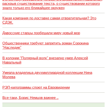
раскрыв существование текста, о существовании которого
знало только его ближайшее окружен
Какая компания по доставке самая отвратительная? Это
СДЭК.
Давосские старцы пообещали миру новый мор
Общественники требуют запретить роман Сорокина
"Наследие"
В колонии "Полярный волк" внезапно умер Алексей
Навальный
Умерла владелица двухмиллиардной коллекции Нина
Молева
РЭП-килограммы споют на Евровидении
Все-таки, Борис Немцов важнее ..