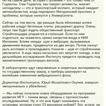
Но на самом деле, история с аллеями – это только тень от
Годзиллы. Сам Годзилла, как говорят активисты, маячит
неподалеку — это и транспортный коллапс, который ожидает
автомобилистов, когда перекроют Мичуринский проспект, и
проблемы, которые начнутся у Университета.
Сейчас на том месте, где раньше была яблоневая аллея,
рабочие кладут бетонные плиты: расширяют дорогу. Очень
скоро там будет ездить общественный транспорт.
Стройплощадка упирается в ступеньки. Если по ним
подняться, вы окажетесь прямо напротив входа в НИИ
Механики. Ближе некуда: шум и вибрации, вызываемые
движением машин, придвинутся на два метра. Потом начнут
рыть котлован и прокладывать тоннели – шум от стройтехники
увеличится. А еще через несколько лет запустят поезда, и все
дальнейшие исследования Институту придется проводить под
аккомпанемент грохочущих вагонов.
В лабораториях идут сверхважные и секретные эксперименты
по государственному заказу, а приборы реагируют на
малейшее изменение вибрационного фона.
Директор Института, Юрий Михайлович Окунев, говорит
эмоционально и убежденно:
— Мы сейчас получили новое оборудование по программе
развития МГУ – тонкие вещи, связаны с прочностными
исследованиями. Ну, и что мне будет показывать эта
установка, которая стоит 23 миллиона рублей? Это, кстати, не