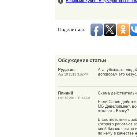
Вениамин Купер: В губернаторы с п
Поделиться:
Обсуждение статьи
Рудаков
Ага, убеждать людей
договорам это безус
Apr 19 2013 3:02PM
Плиний
Схема действительн
Oct 16 2012 11:44AM
Если Салия действит
МБ Девелопмент, во
отдавать Банку?
В соответствии с 
которого работают в
свой бизнес честно 
по нему в качестве 