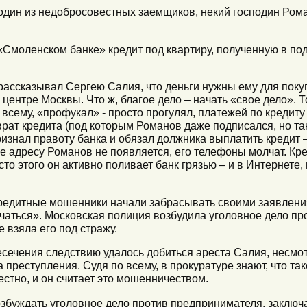
один из недобросовестных заемщиков, некий господин Ром
Смоленском банке» кредит под квартиру, полученную в под
.
рассказывал Сергею Салия, что деньги нужны ему для поку
ентре Москвы. Что ж, благое дело – начать «свое дело». 
по всему, «профукал» - просто прогулял, платежей по кредит
рат кредита (под которым Романов даже подписался, но так
изнал правоту банка и обязал должника выплатить кредит –
ре адресу Романов не появляется, его телефоны молчат. Кр
сто этого он активно поливает банк грязью – и в Интернете,
едитные мошенники начали забрасывать своими заявления
учаться». Московская полиция возбудила уголовное дело пр
 взяла его под стражу.
ечения следствию удалось добиться ареста Салия, несмотр
 преступления. Судя по всему, в прокуратуре знают, что та
стно, и он считает это мошенничеством.
возбуждать уголовное дело против предпринимателя, заключ