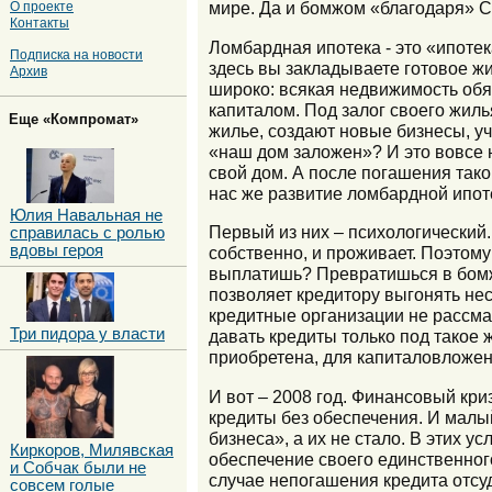
мире. Да и бомжом «благодаря» С
О проекте
Контакты
Ломбардная ипотека - это «ипотек
Подписка на новости
здесь вы закладываете готовое ж
Архив
широко: всякая недвижимость обяз
капиталом. Под залог своего жил
Еще «Компромат»
жилье, создают новые бизнесы, уч
«наш дом заложен»? И это вовсе не
свой дом. А после погашения так
нас же развитие ломбардной ипот
Юлия Навальная не
Первый из них – психологический
справилась с ролью
вдовы героя
собственно, и проживает. Поэтому
выплатишь? Превратишься в бомжа
позволяет кредитору выгонять нес
кредитные организации не рассмат
Три пидора у власти
давать кредиты только под такое ж
приобретена, для капиталовложени
И вот – 2008 год. Финансовый кр
кредиты без обеспечения. И малый
бизнеса», а их не стало. В этих 
Киркоров, Милявская
обеспечение своего единственного
и Собчак были не
случае непогашения кредита отсуд
совсем голые