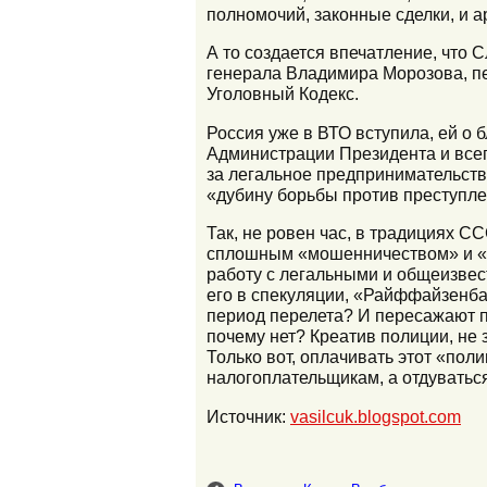
полномочий, законные сделки, и а
А то создается впечатление, что 
генерала Владимира Морозова, пер
Уголовный Кодекс.
Россия уже в ВТО вступила, ей о
Администрации Президента и всего
за легальное предпринимательство
«дубину борьбы против преступле
Так, не ровен час, в традициях 
сплошным «мошенничеством» и «сп
работу с легальными и общеизвес
его в спекуляции, «Райффайзенбан
период перелета? И пересажают пр
почему нет? Креатив полиции, не 
Только вот, оплачивать этот «пол
налогоплательщикам, а отдуваться
Источник:
vasilcuk.blogspot.com