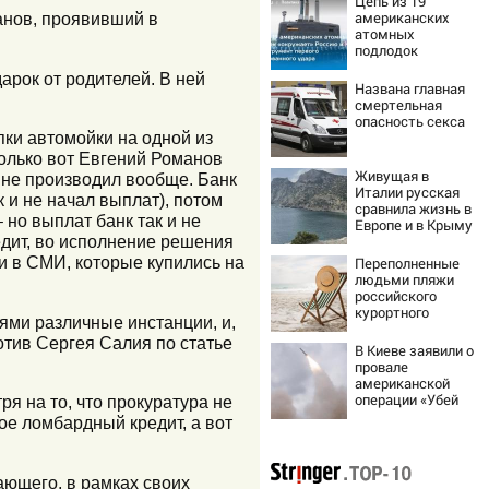
Цепь из 19
американских
анов, проявивший в
атомных
подлодок
«окружает»
арок от родителей. В ней
Россию и Китай:
Названа главная
это инструмент
смертельная
первого
опасность секса
массированного
пки автомойки на одной из
удара
Только вот Евгений Романов
Живущая в
у не производил вообще. Банк
Италии русская
 и не начал выплат), потом
сравнила жизнь в
 но выплат банк так и не
Европе и в Крыму
едит, во исполнение решения
 и в СМИ, которые купились на
Переполненные
людьми пляжи
российского
курортного
ми различные инстанции, и,
города сняли на
отив Сергея Салия по статье
видео
В Киеве заявили о
провале
американской
операции «Убей
я на то, что прокуратура не
лучника» против
кое ломбардный кредит, а вот
России
ающего, в рамках своих