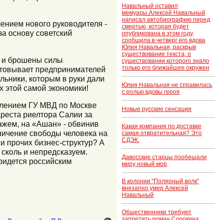
Навальный оставил
мемуары.Алексей Навальный
написал автобиографию перед
лением нового руководителя -
смертью, которая будет
за основу советский
опубликована в этом году,
сообщила в четверг его вдова
Юлия Навальная, раскрыв
существование текста, о
о и брошены силы
существовании которого знало
только его ближайшее окружен
естовывает предпринимателей
альники, которым в руки дали
Юлия Навальная не справилась
х этой самой экономики!
с ролью вдовы героя
влением ГУ МВД по Москве
Новые русские сенсации
реста риелтора Салии за
ажем, на «Ашан» - обвинив
Какая компания по доставке
аничение свободы человека на
самая отвратительная? Это
СДЭК.
и прочих бизнес-структур? А
 сколь и непредсказуем.
Давосские старцы пообещали
придется российским
миру новый мор
В колонии "Полярный волк"
внезапно умер Алексей
Навальный
Общественники требуют
запретить роман Сорокина