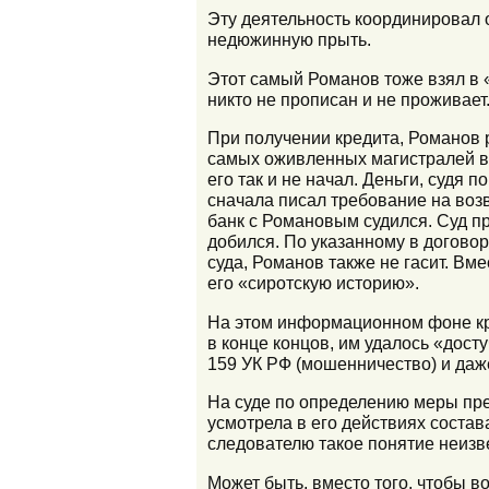
Эту деятельность координировал 
недюжинную прыть.
Этот самый Романов тоже взял в «
никто не прописан и не проживает
При получении кредита, Романов 
самых оживленных магистралей в ц
его так и не начал. Деньги, судя 
сначала писал требование на возв
банк с Романовым судился. Суд пр
добился. По указанному в догово
суда, Романов также не гасит. Вме
его «сиротскую историю».
На этом информационном фоне кр
в конце концов, им удалось «дост
159 УК РФ (мошенничество) и даже
На суде по определению меры прес
усмотрела в его действиях состава
следователю такое понятие неизве
Может быть, вместо того, чтобы 