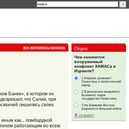
Опрос
все материалы раздела
Чем окончится
вооруженный
конфликт ХАМАСа и
Израиля?
1.Израиль размажет
Палестину и палестинский
народ
2.В результате конфликта
ом Банке», в котором он
возникнет новое
дозревает, что Салия, при
государство Палестина
москвичей лишились своих
3.На Ближнем Востоке
разразится большая война
 иным как... ломбардной
успехом работающим во всем