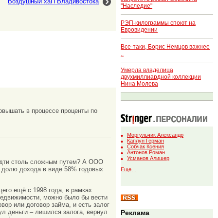
Воздушный хаП Владивостока
"Наследие"
РЭП-килограммы споют на
Евровидении
Все-таки, Борис Немцов важнее
..
Умерла владелица
двухмиллиардной коллекции
Нина Молева
повышать в процессе проценты по
Моргульчик Александр
Каплун Герман
Собчак Ксения
Антонов Роман
Усманов Алишер
 идти столь сложным путем? А ООО
 долю дохода в виде 58% годовых
Еще…
о ещё с 1998 года, в рамках
недвижимости, можно было бы вести
овор или договор займа, и есть залог
нул деньги – лишился залога, вернул
Реклама