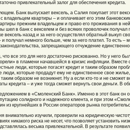
таточно привлекательный залог для обеспечения кредита.
ующем. Банк выпускает вексель, а Салия покупает этот векс
с владельцем квартиры – и оплачивает его этим банковски
артиры прежним владельцем и право его проживания в ней
ы шел в банк с векселем и без всяких проволочек получал п
е вексель назад и за него осуществлял обратный выкуп сво
 и получал немного больше, чем за него платил. То есть – 
 законодательства, запрещающего отчуждение единственно
, что все это для него достаточно рискованно. Но у него 
орели» в пламени начавшейся в кризис инфляции. Вместе с 
тные люди, которые погасят кредит и таким образом пробле
ие люди, которые продадут ему не единственное свое жилье,
 таким образом не возникнет. Ну а если кто-то и не сможет 
ты кредита – и уже тогда сможет вернуть свои деньги. В о
едложением в «Смоленский Банк». Именно в этот банк он о
путацию солидного и надежного клиента, и при этом «Смол
ин из крупнейших в России операторов рынка потребительс
я внимательно изучили, проверили на юридическую чистоту
овиях никакого риска не несет, что позволяет установить низ
едставлялась весьма привлекательной. В результате появи