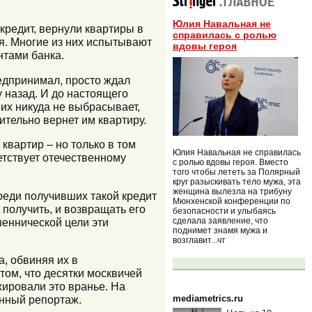
Юлия Навальная не
кредит, вернули квартиры в
справилась с ролью
я. Многие из них испытывают
вдовы героя
нтами банка.
редпринимал, просто ждал
у назад. И до настоящего
 их никуда не выбрасывает,
ительно вернет им квартиру.
квартир – но только в том
Юлия Навальная не справилась
ветствует отечественному
с ролью вдовы героя. Вместо
того чтобы лететь за Полярный
круг разыскивать тело мужа, эта
женщина вылезла на трибуну
Среди получивших такой кредит
Мюнхенской конференции по
 получить, и возвращать его
безопасности и улыбаясь
шеннической цели эти
сделала заявление, что
поднимет знамя мужа и
возглавит...чт
, обвиняя их в
том, что десятки москвичей
ировали это вранье. На
нный репортаж.
mediametrics.ru