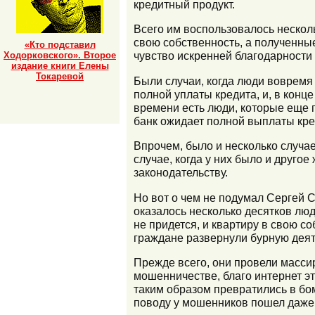
кредитный продукт.
Всего им воспользовалось несколь
свою собственность, а полученны
«Кто подставил
чувство искренней благодарности 
Ходорковского». Второе
издание книги Елены
Токаревой
Были случаи, когда люди вовремя 
полной уплаты кредита, и, в конц
времени есть люди, которые еще п
банк ожидает полной выплаты кред
Впрочем, было и несколько случае
случае, когда у них было и другое
законодательству.
Но вот о чем не подумал Сергей С
оказалось несколько десятков люд
не придется, и квартиру в свою с
граждане развернули бурную дея
Прежде всего, они провели масс
мошенничестве, благо интернет эт
таким образом превратились в бо
поводу у мошенников пошел даже