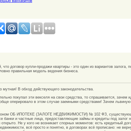
омощью ваххабитов
, что договор купли-продажи квартиры - это один из вариантов залога, 
ловно правильная модель ведения бизнеса.
о мутная! В обход действующего законодательства.
ельно покупал эти векселя на свои средства, то спрашивается, зачем
обще оперировало в этом случае заемными средствами! Зачем львиную
законом ОБ ИПОТЕКЕ (ЗАЛОГЕ НЕДВИЖИМОСТИ) № 102 ФЗ, существующег
се банки и частные лица, предоставляющие займы и кредиты под залог 
и открыто. Не у кого не возникает спорных моментов: есть кредитный дог
недвижимости, всё просто и понятно, в договорах всё прописано: не вер