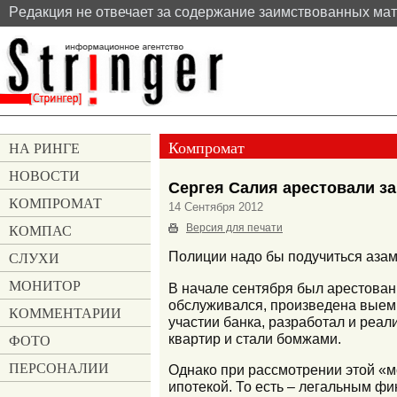
Pедакция не отвечает за содержание заимствованных ма
Компромат
НА РИНГЕ
НОВОСТИ
Сергея Салия арестовали з
КОМПРОМАТ
14 Сентября 2012
КОМПАС
Версия для печати
СЛУХИ
Полиции надо бы подучиться азам
МОНИТОР
В начале сентября был арестован
обслуживался, произведена выемк
КОММЕНТАРИИ
участии банка, разработал и реа
квартир и стали бомжами.
ФОТО
ПЕРСОНАЛИИ
Однако при рассмотрении этой «м
ипотекой. То есть – легальным ф