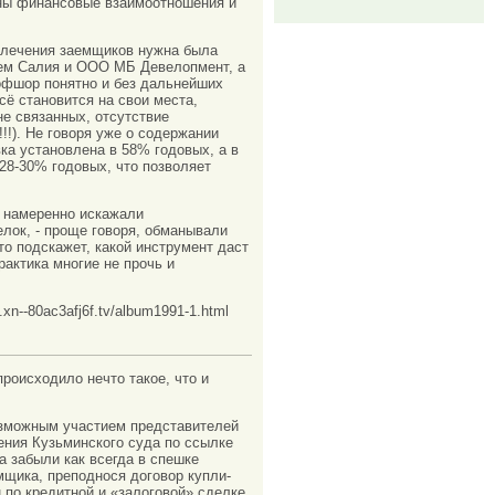
ены финансовые взаимоотношения и
ивлечения заемщиков нужна была
ием Салия и ООО МБ Девелопмент, а
офшор понятно и без дальнейших
сё становится на свои места,
е связанных, отсутствие
!!). Не говоря уже о содержании
ка установлена в 58% годовых, а в
28-30% годовых, что позволяет
а намеренно искажали
лок, - проще говоря, обманывали
о подскажет, какой инструмент даст
актика многие не прочь и
n--80ac3afj6f.tv/album1991-1.html
роисходило нечто такое, что и
озможным участием представителей
ния Кузьминского суда по ссылке
па забыли как всегда в спешке
мщика, преподнося договор купли-
по кредитной и «залоговой» сделке,