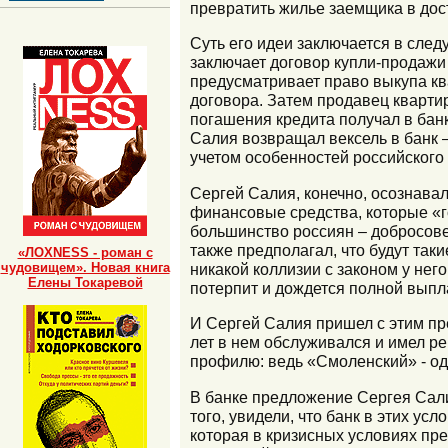
превратить жилье заемщика в дос
Суть его идеи заключается в след
заключает договор купли-продажи 
предусматривает право выкупа кв
договора. Затем продавец квартир
погашения кредита получал в банк
Салия возвращал вексель в банк –
учетом особенностей российского
Сергей Салия, конечно, осознавал
финансовые средства, которые «г
большинство россиян – добросовес
также предполагал, что будут так
«ЛОХNESS - роман с
чудовищем». Новая книга
никакой коллизии с законом у него
Елены Токаревой
потерпит и дождется полной выпла
И Сергей Салия пришел с этим пр
лет в нем обслуживался и имел ре
профилю: ведь «Смоленский» - од
В банке предложение Сергея Сали
того, увидели, что банк в этих усл
которая в кризисных условиях пр