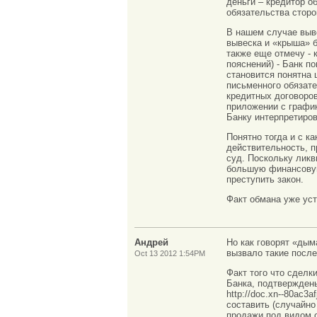
деньги – кредитор о
обязательства сторо
В нашем случае выв
вывеска и «крыша» 
также еще отмечу -
пояснений) - Банк по
становится понятна 
письменного обязате
кредитных договоров
приложении с графи
Банку интерпретиров
Понятно тогда и с к
действительность, 
суд. Поскольку ликв
большую финансовую
преступить закон.
Факт обмана уже уст
Андрей
Но как говорят «дым
вызвало такие после
Oct 13 2012 1:54PM
Факт того что сдел
Банка, подтвержден
http://doc.xn--80ac3
составить (случайно
продажи под видом о