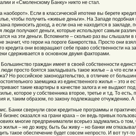
алии и «Смоленскому Банку» никто не стал.
а наоборот». Если в классической ипотеке вы берете кредит
илье, чтобы получить «живые деньги». На Западе подобная 
ана приносить доход, а если она не находится в закладе, 
ья люди получают деньги, которые используют самым разли
атся на эти деньги. Вспомните – сколько раз вы слышали 
 значит, что герои на пороге банкротства. Просто они взял
ого кредита они возвращают себе право собственности на 
еки сдерживается в основном двумя факторами.
. Большинство граждан имеет в своей собственности единст
 люди просто боятся закладывать такое жилье – а что если
? Но российское законодательство, в отличие от большин
остоятельного заемщика из единственного жилья – это и ес
ривают такие квартиры в качестве залога и не выдают под
илье, которое у собственника второе, третье и т.д. То есть,
я и, таким образом, по закону подлежащее отчуждению. А 
изис. Банки свернули свои кредитные программы и практиче
 бизнес оказался на грани краха – он ведь привык пользов
условиях многие предприниматели всерьез задумались о том,
 жилья – не до жиру, быть бы живу – но банки им отказывал
ить такое обеспечение будет совсем непросто. И вот тут-то