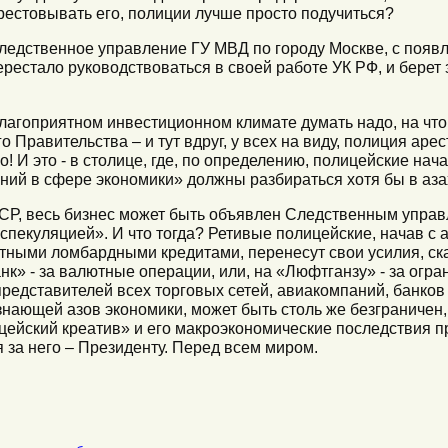
рестовывать его, полиции лучше просто подучиться?
Следственное управление ГУ МВД по городу Москве, с появ
естало руководствоваться в своей работе УК РФ, и берет 
 благоприятном инвестиционном климате думать надо, на чт
 Правительства – и тут вдруг, у всех на виду, полиция ар
! И это - в столице, где, по определению, полицейские нач
ний в сфере экономики» должны разбираться хотя бы в аза
СССР, весь бизнес может быть объявлен Следственным упра
екуляцией». И что тогда? Ретивые полицейские, начав с а
тными ломбардными кредитами, перенесут свои усилия, ск
к» - за валютные операции, или, на «Люфтганзу» - за огр
едставителей всех торговых сетей, авиакомпаний, банков 
знающей азов экономики, может быть столь же безграничен,
ицейский креатив» и его макроэкономические последствия 
 за него – Президенту. Перед всем миром.