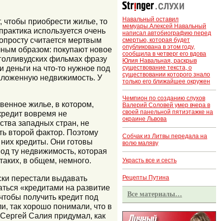
Навальный оставил
, чтобы приобрести жилье, то
мемуары.Алексей Навальный
практика используется очень
написал автобиографию перед
попросту считается мертвым
смертью, которая будет
опубликована в этом году,
чным образом: покупают новое
сообщила в четверг его вдова
в голливудских фильмах фразу
Юлия Навальная, раскрыв
и деньги на что-то нужное под
существование текста, о
существовании которого знало
заложенную недвижимость. У
только его ближайшее окружен
Чемпион по созданию слухов
венное жилье, в котором,
Валерий Соловей умер вчера в
своей панельной пятиэтажке на
 кредит вовремя не
окраине Львова
ства западных стран, не
ть второй фактор. Поэтому
Собчак из Литвы передала на
 них кредиты. Они готовы
волю маляву
 под ту недвижимость, которая
таких, в общем, немного.
Украсть все и сесть
ски перестали выдавать
Рецепты Путина
аться «кредитами на развитие
Все материалы…
 чтобы получить кредит под
и, так хорошо понимали, что в
 Сергей Салия придумал, как