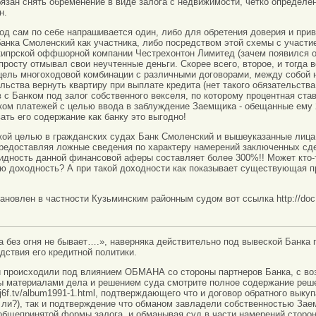
бязан снять обременение в виде залога с недвижимости, чётко определ
н.
од сам по себе напрашивается один, либо для обретения доверия и пр
банка Смоленский как участника, либо посредством этой схемы с участ
 кипрской оффшорной компании Честрехонтон Лимитед (зачем появился 
просту отмывал свои неучтенные деньги. Скорее всего, второе, и тогда в
цель многоходовой комбинации с различными договорами, между собой н
льства вернуть квартиру при выплате кредита (нет такого обязательства!
 с Банком под залог собственного векселя, по которому процентная став
ком платежей с целью ввода в заблуждение Заемщика - обещанные ему 
ать его содержание как банку это выгодно!
акой целью в гражданских судах Банк Смоленский и вышеуказанные лиц
предоставляя ложные сведения по характеру намерений заключенных сде
идность данной финансовой аферы составляет более 300%!! Может кто-т
 доходность? А при такой доходности как показывает существующая пр
ановлен в частности Кузьминским районным судом вот ссылка http://doc.x
а без огня не бывает….», наверняка действительно под вывеской Банка п
дствия его кредитной политики.
ки происходили под влиянием ОБМАНА со стороны партнеров Банка, с в
ы материалами дела и решением суда смотрите полное содержание реше
afj6f.tv/album1991-1.html, подтверждающего что и договор обратного выку
 ли?), так и подтверждение что обманом завладели собственностью Зае
бщепринятой формы залога, и обманывая суд в части намерений сторон 