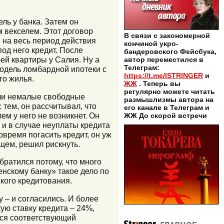
ель у банка. Затем он
м векселем. Этот договор
В связи с закономерной
 на весь период действия
кончиной укро-
од него кредит. После
бандеровского Фейсбука,
ей квартиры у Салия. Ну а
автор переместился в
Телеграм:
модель ломбардной ипотеки с
https://t.me/ISTRINGER
и
го жилья.
ЖЖ
. Теперь вы
регулярно можете читать
были немалые свободные
размышлизмы автора на
тем, он рассчитывал, что
его канале в Телеграм и
м у него не возникнет. Он
ЖЖ До скорой встречи
 и в случае неуплаты кредита
вовремя погасить кредит, он уж
бщем, решил рискнуть.
братился потому, что много
енскому банку» такое дело по
кого кредитования.
 – и согласились. И более
кую ставку кредита – 24%,
лся соответствующий