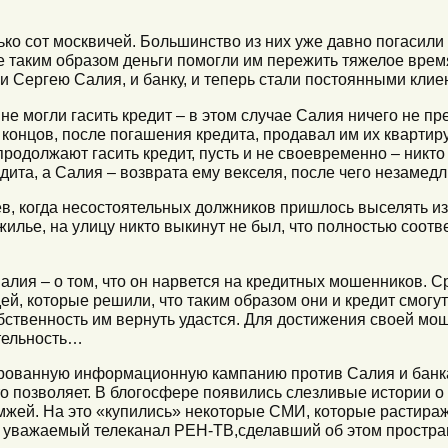
ко сот москвичей. Большинство из них уже давно погасили 
е таким образом деньги помогли им пережить тяжелое врем
и Сергею Салия, и банку, и теперь стали постоянными клие
не могли гасить кредит – в этом случае Салия ничего не п
е концов, после погашения кредита, продавал им их квартир
родолжают гасить кредит, пусть и не своевременно – никто
ита, а Салия – возврата ему векселя, после чего незамедл
в, когда несостоятельных должников пришлось выселять из 
 жилье, на улицу никто выкинут не был, что полностью соот
алия – о том, что он нарвется на кредитных мошенников. 
ей, которые решили, что таким образом они и кредит смогут
обственность им вернуть удастся. Для достижения своей мо
тельность…
ированную информационную кампанию против Салия и банка
о позволяет. В блогосфере появились слезливые истории о 
мжей. На это «купились» некоторые СМИ, которые растираж
 уважаемый телеканал РЕН-ТВ,сделавший об этом простра