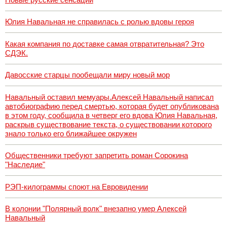
Юлия Навальная не справилась с ролью вдовы героя
Какая компания по доставке самая отвратительная? Это
СДЭК.
Давосские старцы пообещали миру новый мор
Навальный оставил мемуары.Алексей Навальный написал
автобиографию перед смертью, которая будет опубликована
в этом году, сообщила в четверг его вдова Юлия Навальная,
раскрыв существование текста, о существовании которого
знало только его ближайшее окружен
Общественники требуют запретить роман Сорокина
"Наследие"
РЭП-килограммы споют на Евровидении
В колонии "Полярный волк" внезапно умер Алексей
Навальный