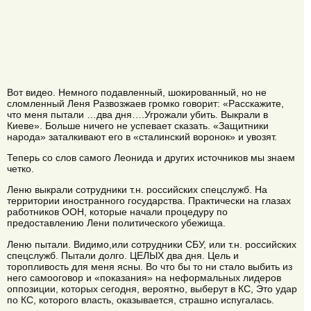
Вот видео. Немного подавленный, шокированный, но не
сломленный Леня Развозжаев громко говорит: «Расскажите,
что меня пытали …два дня….Угрожали убить. Выкрали в
Киеве». Больше ничего не успевает сказать. «Защитники
народа» заталкивают его в «сталинский воронок» и увозят.
Теперь со слов самого Леонида и других источников мы знаем
четко.
Леню выкрали сотрудники т.н. российских спецслужб. На
территории иностранного государства. Практически на глазах
работников ООН, которые начали процедуру по
предоставлению Лени политического убежища.
Леню пытали. Видимо,или сотрудники СБУ, или т.н. российских
спецслужб. Пытали долго. ЦЕЛЫХ два дня. Цель и
торопливость для меня ясны. Во что бы то ни стало выбить из
него самооговор и «показания» на неформальных лидеров
оппозиции, которых сегодня, вероятно, выберут в КС, Это удар
по КС, которого власть, оказывается, страшно испугалась.