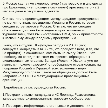
В Москве суд тут же скоропостижно ( как говорили в анекдотах
про Брежнева, «не приходя в сознание») арестовал его на 2
месяца даже в отсутствии адвоката.
Считаю, что о происходящем международном преступлении
не могли не знать президенты Украины и России, которые
сегодня встречаются в Москве. Считаю, что им сегодня
обязательно должен быть задан вопрос коллегами-
журналистами, хотя бы иностранных СМИ, об их причастности
к названному международному преступлению.
Знаю, что в студии ТК «Дождь» сегодня в 23.30 (мск)
соберутся кандидаты в КС (и те, кто пройдет в него, и те, кто
не пройдет). К сожалению, сам быть не смогу. Уверен, что
необходимо сегодня же всем им принять обращение к
цивилизованным странам Запада (Россия и Украина уже не
являются похоже таковыми) с требованием отреагировать на
попрание Россией и Украиной всех возможных норм
Международного права. Такое же обращение должно быть
направлено в ООН и Международные правозащитные
организации.
Потребовать от т.н. руководства России.
1.Прекратить пытки кандидата в КС Леонида Развозжаева,
запрещенные цивилизованным мировым сообществом!
2. Проверить информацию о его пытках и доставлении в