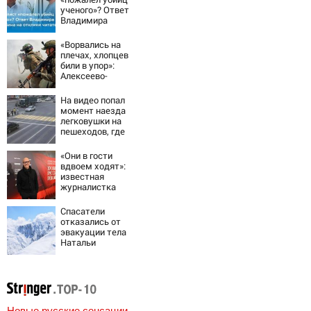
ученого»? Ответ
Владимира
Ворсобина на
отклики
«Ворвались на
читателей
плечах, хлопцев
били в упор»:
Алексеево-
Дружковка стала
могильником для
На видео попал
«птах Мадьяра»
момент наезда
легковушки на
пешеходов, где
пострадали
минимум восемь
«Они в гости
человек
вдвоем ходят»:
06/08/2026 –
известная
Новости
журналистка
подтвердила
роман
Спасатели
Бондарчука и
отказались от
Исаковой
эвакуации тела
Натальи
Наговицыной с
семитысячника
Новые русские сенсации