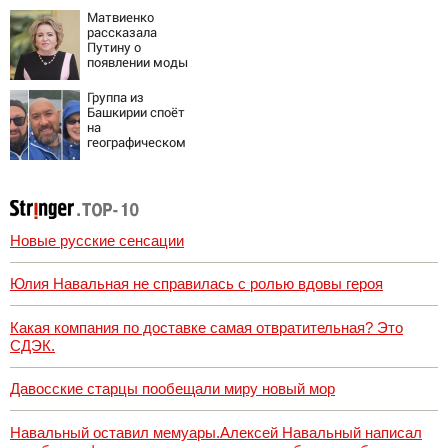
отклики
Матвиенко
читателей
рассказала
Путину о
появлении моды
на семью и детей
у российских
Группа из
студентов
Башкирии споёт
на
географическом
Северном полюсе
Новые русские сенсации
Юлия Навальная не справилась с ролью вдовы героя
Какая компания по доставке самая отвратительная? Это
СДЭК.
Давосские старцы пообещали миру новый мор
Навальный оставил мемуары.Алексей Навальный написал