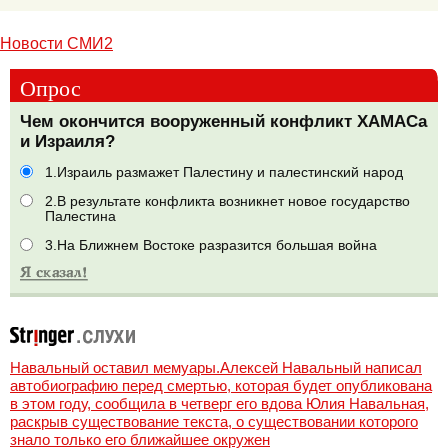
Новости СМИ2
Опрос
Чем окончится вооруженный конфликт ХАМАСа
и Израиля?
1.Израиль размажет Палестину и палестинский народ
2.В результате конфликта возникнет новое государство
Палестина
3.На Ближнем Востоке разразится большая война
Навальный оставил мемуары.Алексей Навальный написал
автобиографию перед смертью, которая будет опубликована
в этом году, сообщила в четверг его вдова Юлия Навальная,
раскрыв существование текста, о существовании которого
знало только его ближайшее окружен