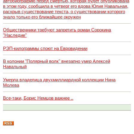
автобиографию перед смертью, которая будет опубликована
в этом году, сообщила в четверг его вдова Юлия Навальная,
раскрыв существование текста, о существовании которого
знало только его ближайшее окружен
Общественники требуют запретить роман Сорокина
"Наследие"
РЭП-килограммы споют на Евровидении
В колонии "Полярный волк" внезапно умер Алексей
Навальный
Умерла владелица двухмиллиардной коллекции Нина
Молева
Все-таки, Борис Немцов важнее ..