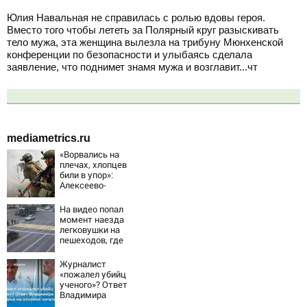
Юлия Навальная не справилась с ролью вдовы героя.
Вместо того чтобы лететь за Полярный круг разыскивать
тело мужа, эта женщина вылезла на трибуну Мюнхенской
конференции по безопасности и улыбаясь сделала
заявление, что поднимет знамя мужа и возглавит...чт
mediametrics.ru
«Ворвались на
плечах, хлопцев
били в упор»:
Алексеево-
Дружковка стала
могильником для
На видео попал
«птах Мадьяра»
момент наезда
легковушки на
пешеходов, где
пострадали
минимум восемь
Журналист
человек
«пожалел убийц
06/08/2026 –
ученого»? Ответ
Новости
Владимира
Ворсобина на