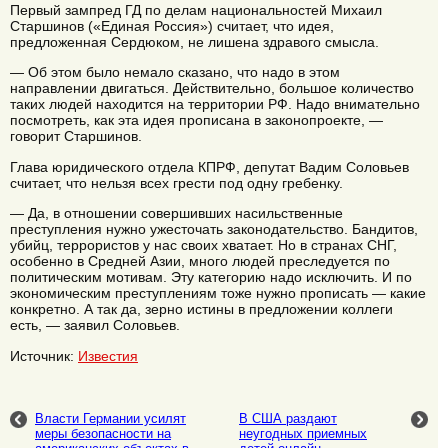
Первый зампред ГД по делам национальностей Михаил
Старшинов («Единая Россия») считает, что идея,
предложенная Сердюком, не лишена здравого смысла.
— Об этом было немало сказано, что надо в этом
направлении двигаться. Действительно, большое количество
таких людей находится на территории РФ. Надо внимательно
посмотреть, как эта идея прописана в законопроекте, —
говорит Старшинов.
Глава юридического отдела КПРФ, депутат Вадим Соловьев
считает, что нельзя всех грести под одну гребенку.
— Да, в отношении совершивших насильственные
преступления нужно ужесточать законодательство. Бандитов,
убийц, террористов у нас своих хватает. Но в странах СНГ,
особенно в Средней Азии, много людей преследуется по
политическим мотивам. Эту категорию надо исключить. И по
экономическим преступлениям тоже нужно прописать — какие
конкретно. А так да, зерно истины в предложении коллеги
есть, — заявил Соловьев.
Источник:
Известия
Власти Германии усилят
В США раздают
меры безопасности на
неугодных приемных