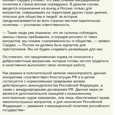
Михаил Сердюк уточнил, что ужесточение миграционной
политики в стране вполне оправданно. В данном случае
вводятся ограничения на въезд в Россию только для
мигрантов, совершивших на территории других стран деяния,
опасные для общества и людей, за которые
предусматривается во всех странах жесткая карательная
политика — уголовная ответственность.
— Такие люди уже показали, что не склонны соблюдать
законы страны пребывания, и оградив россиян от таких
мигрантов, мы снизим «напряженность» в обществе, — заявил
Сердюк. — Россия не должна быть курортом для
преступников. Мы не будем создавать резервации для них.
Он отметил, что предложенная норма не относится к
добросовестным мигрантам, которые готовы честно трудиться
и качественно выполняют свою нелегкую работу.
Как указано в пояснительной записке законопроекта, данная
инициатива «соответствует Конституции РФ и в целом
согласуется с нормативными правовыми актами
действующего законодательства Российской Федерации, а
также с международными договорами РФ. Данная мера не
является дополнительной санкцией к назначенному
иностранным судом наказанию, она лишь обеспечивает права
законопослушных мигрантов, а для населения Российской
Федерации — уважение к миграционной политике российского
государства».