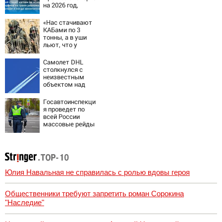
на 2026 год,
последние
новости о боевых
«Нас стачивают
действиях
КАБами по 3
тонны, а в уши
льют, что у
русских «нет
резервов»
Самолет DHL
столкнулся с
неизвестным
объектом над
Лейпцигом -
Новости на
Госавтоинспекци
Вести.ru
я проведет по
всей России
массовые рейды
с 10 августа
Юлия Навальная не справилась с ролью вдовы героя
Общественники требуют запретить роман Сорокина
"Наследие"