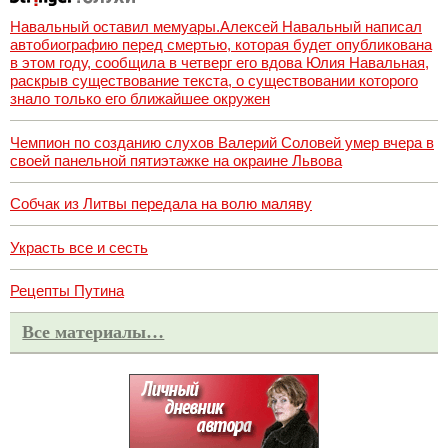
Навальный оставил мемуары.Алексей Навальный написал
автобиографию перед смертью, которая будет опубликована
в этом году, сообщила в четверг его вдова Юлия Навальная,
раскрыв существование текста, о существовании которого
знало только его ближайшее окружен
Чемпион по созданию слухов Валерий Соловей умер вчера в
своей панельной пятиэтажке на окраине Львова
Собчак из Литвы передала на волю маляву
Украсть все и сесть
Рецепты Путина
Все материалы…