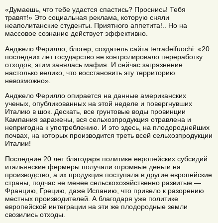
«Думаешь, что тебе удастся спастись? Проснись! Тебя
травят!» Это социальная реклама, которую сняли
неаполитанские студенты. Приятного аппетита!.. Но на
массовое сознание действует эффективно.
Анджело Ферилло, блогер, создатель сайта terradeifuochi: «20
последних лет государство не контролировало переработку
отходов, этим занялась мафия. И сейчас загрязнение
настолько велико, что восстановить эту территорию
невозможно».
Анджело Ферилло опирается на данные американских
ученых, опубликованных на этой неделе и повергнувших
Италию в шок. Дескать, все грунтовые воды провинции
Кампания заражены, вся сельхозпродукция отравлена и
непригодна к употреблению. И это здесь, на плодороднейших
почвах, на которых производится треть всей сельхозпродукции
Италии!
Последние 20 лет благодаря политике европейских субсидий
итальянские фермеры получали огромные деньги на
производство, а их продукция поступала в другие европейские
страны, подчас не менее сельскохозяйственно развитые —
Францию, Грецию, даже Испанию, что привело к разорению
местных производителей. А благодаря уже политике
европейской интеграции на эти же плодородные земли
свозились отходы.