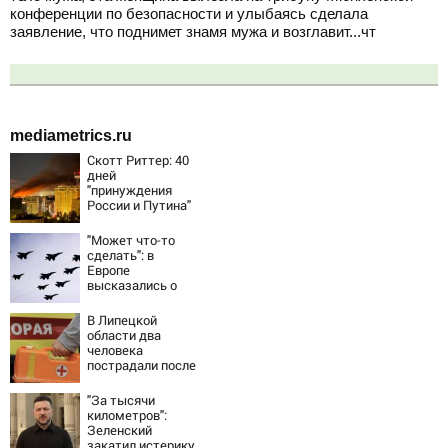
конференции по безопасности и улыбаясь сделала
заявление, что поднимет знамя мужа и возглавит...чт
mediametrics.ru
Скотт Риттер: 40
дней
"принуждения
России и Путина"
резко приблизили
крах режима
"Может что-то
Зеленского
сделать": в
Европе
высказались о
нападении России
В Липецкой
области два
человека
пострадали после
падения БПЛА
"За тысячи
километров":
Зеленский
закатил истерику