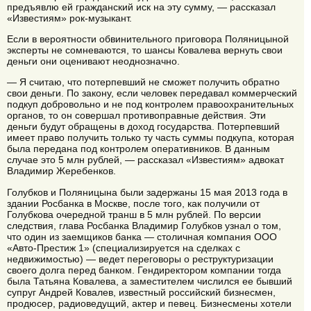
предъявлю ей гражданский иск на эту сумму, — рассказал
«Известиям» рок-музыкант.
Если в вероятности обвинительного приговора Поляницыной
эксперты не сомневаются, то шансы Ковалева вернуть свои
деньги они оценивают неоднозначно.
— Я считаю, что потерпевший не сможет получить обратно
свои деньги. По закону, если человек передавал коммерческий
подкуп добровольно и не под контролем правоохранительных
органов, то он совершал противоправные действия. Эти
деньги будут обращены в доход государства. Потерпевший
имеет право получить только ту часть суммы подкупа, которая
была передана под контролем оперативников. В данным
случае это 5 млн рублей, — рассказал «Известиям» адвокат
Владимир Жеребенков.
Голубков и Поляницына были задержаны 15 мая 2013 года в
здании Росбанка в Москве, после того, как получили от
Голубкова очередной транш в 5 млн рублей. По версии
следствия, глава Росбанка Владимир Голубков узнал о том,
что один из заемщиков банка — столичная компания ООО
«Авто-Престиж 1» (специализируется на сделках с
недвижимостью) — ведет переговоры о реструктуризации
своего долга перед банком. Гендиректором компании тогда
была Татьяна Ковалева, а заместителем числился ее бывший
супруг Андрей Ковалев, известный российский бизнесмен,
продюсер, радиоведущий, актер и певец. Бизнесмены хотели