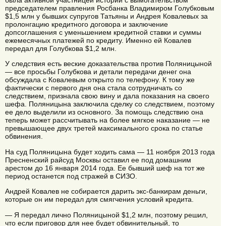
была активной участницей истории с вымогательством
председателем правления Росбанка Владимиром Голубковым
$1,5 млн у бывших супругов Татьяны и Андрея Ковалевых за
пролонгацию кредитного договора и заключение
допсоглашения с уменьшением кредитной ставки и суммы
ежемесячных платежей по кредиту. Именно ей Ковалев
передал для Голубкова $1,2 млн.
У следствия есть веские доказательства против Поляницыной
— все просьбы Голубкова и детали передачи денег она
обсуждала с Ковалевым открыто по телефону. К тому же
фактически с первого дня она стала сотрудничать со
следствием, признала свою вину и дала показания на своего
шефа. Поляницына заключила сделку со следствием, поэтому
ее дело выделили из основного. За помощь следствию она
теперь может рассчитывать на более мягкое наказание — не
превышающее двух третей максимального срока по статье
обвинения.
На суд Поляницына будет ходить сама — 11 ноября 2013 года
Пресненский райсуд Москвы оставил ее под домашним
арестом до 16 января 2014 года. Ее бывший шеф на тот же
период останется под стражей в СИЗО.
Андрей Ковалев не собирается дарить экс-банкирам деньги,
которые он им передал для смягчения условий кредита.
— Я передал лично Поляницыной $1,2 млн, поэтому решил,
что если приговор для нее будет обвинительный, то