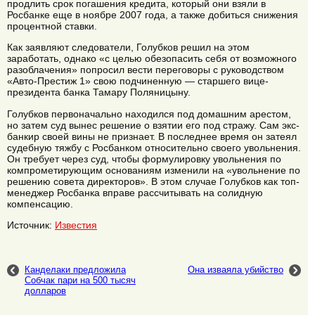
продлить срок погашения кредита, который они взяли в
Росбанке еще в ноябре 2007 года, а также добиться снижения
процентной ставки.
Как заявляют следователи, Голубков решил на этом
заработать, однако «с целью обезопасить себя от возможного
разоблачения» попросил вести переговоры с руководством
«Авто-Престиж 1» свою подчиненную — старшего вице-
президента банка Тамару Поляницыну.
Голубков первоначально находился под домашним арестом,
но затем суд вынес решение о взятии его под стражу. Сам экс-
банкир своей вины не признает. В последнее время он затеял
судебную тяжбу с Росбанком относительно своего увольнения.
Он требует через суд, чтобы формулировку увольнения по
компрометирующим основаниям изменили на «увольнение по
решению совета директоров». В этом случае Голубков как топ-
менеджер Росбанка вправе рассчитывать на солидную
компенсацию.
Источник:
Известия
Канделаки предложила
Она изваяла убийство
Собчак пари на 500 тысяч
долларов