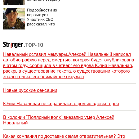
Западу после
ночного удара
Подробности из
первых уст:
Участник СВО
рассказал, что
спасло его в
схватке с
медведем
Навальный оставил мемуары.Алексей Навальный написал
автобиографию перед смертью, которая будет опубликована
в этом году, сообщила в четверг его вдова Юлия Навальная,
раскрыв существование текста, о существовании которого
знало только его ближайшее окружен
Новые русские сенсации
Юлия Навальная не справилась с ролью вдовы героя
В колонии "Полярный волк" внезапно умер Алексей
Навальный
Какая компания по доставке самая отвратительная? Это