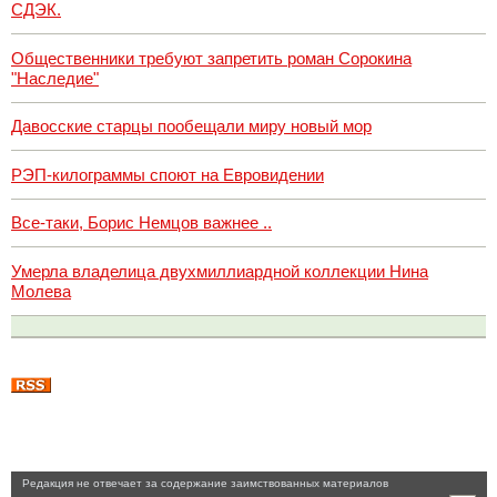
СДЭК.
Общественники требуют запретить роман Сорокина
"Наследие"
Давосские старцы пообещали миру новый мор
РЭП-килограммы споют на Евровидении
Все-таки, Борис Немцов важнее ..
Умерла владелица двухмиллиардной коллекции Нина
Молева
Pедакция не отвечает за содержание заимствованных материалов