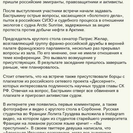
пришли российские эмигранты, правозащитники и активисты.
После выступления участники встречи начали задавать
Бастрыкину острые вопросы, касающиеся «болотного дела»,
пыток в российских СИЗО и судебного процесса в отношении
экологов с судна Arctic Sunrise, задержанных за акцию
протеста против добычи нефти в Арктике.
Председатель круглого стола сенатор Патрис Желар,
возглавляющий группу франко-российской дружбы в верхней
палате французского парламента, несколько раз прерывал
вопросы из зала. По его мнению, они не имели отношения к
теме конференции. Это вызвало возмущение у
присутствующих. В результате заседание пришлось завершить
раньше, чем планировалось.
Стоит отметить, что на встрече также присутствовали борцы с
плагиатом из российского сетевого проекта «Диссернет»,
которых интересовала подлинность научных трудов главы СК
РФ. Отвечая на вопрос, Бастрыкин отверг все обвинения в
плагиате и пригрозил активистам судом.
В интернете уже появились первые комментарии, а также
фотографии и видео с круглого стола в Сорбонне. Русская
студентка во Франции Лолита Груздева выложила в Instagram
видео, на котором один из студентов старейшего университета
Франции на ломаном русском языке кричит – «Вы
преступник!». В своем твиттере девушка написала, что
«Александр Иванович разозлился, когда вся аудитория