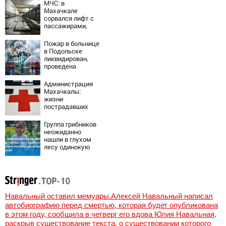
скорость
МЧС: в
смартфону
Махачкале
сорвался лифт с
пассажирами,
пострадали
четыре человека
Пожар в больнице
в Подольске
ликвидирован,
проведена
эвакуация
Администрация
Махачкалы:
жизни
пострадавших
при падении
лифта ничто не
Группа грибников
угрожает
неожиданно
нашли в глухом
лесу одинокую
испуганную
маленькую
девочку с
игрушкой
Навальный оставил мемуары.Алексей Навальный написал
автобиографию перед смертью, которая будет опубликована
в этом году, сообщила в четверг его вдова Юлия Навальная,
раскрыв существование текста, о существовании которого