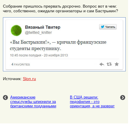
Собрание пришлось прервать досрочно. Вопрос вот в чем:
чего, собственно, ожидали организаторы и сам Бастрыкин?
Источник:
Slon.ru
Американские
В США решили:
спецслужбы шпионили за
педофилия - это
британскими подданными
ориентация, а не разврат