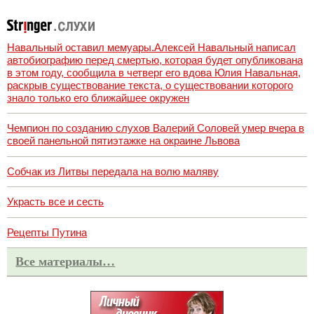
Навальный оставил мемуары.Алексей Навальный написал
автобиографию перед смертью, которая будет опубликована
в этом году, сообщила в четверг его вдова Юлия Навальная,
раскрыв существование текста, о существовании которого
знало только его ближайшее окружен
Чемпион по созданию слухов Валерий Соловей умер вчера в
своей панельной пятиэтажке на окраине Львова
Собчак из Литвы передала на волю маляву
Украсть все и сесть
Рецепты Путина
Все материалы…