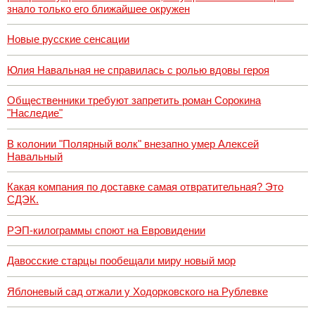
знало только его ближайшее окружен
Новые русские сенсации
Юлия Навальная не справилась с ролью вдовы героя
Общественники требуют запретить роман Сорокина
"Наследие"
В колонии "Полярный волк" внезапно умер Алексей
Навальный
Какая компания по доставке самая отвратительная? Это
СДЭК.
РЭП-килограммы споют на Евровидении
Давосские старцы пообещали миру новый мор
Яблоневый сад отжали у Ходорковского на Рублевке