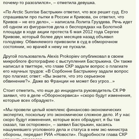
почему-то разозлился», – отметила девушка.
«По Arctic Sunrise Бастрыкин ответил, что все решит суд. Его
спрашивали про пытки в России и Кривова, он ответил, что
Кривов – не его дело», – написала Лолита Груздева. Речь идет
об одном из фигурантов дела о беспорядках на Болотной
площади в ходе акции протеста 6 мая 2012 года Сергее
Кривове, который более двух месяцев назад объявил
голодовку. Обвиняемого привозили в суд в обморочном
состоянии, но врачей к нему не пускали.
Другой пользователь Alexis Prokopiev опубликовал в своем
микроблоге фотографию с выступления Бастрыкина. Он также
написал в твиттере, что главе СКР задали вопрос о плагиате
его научных трудов: «В Сорбонне Бастрыкину задали вопрос
про плагиат, ответ: «Вы знаете, что это серьезное
обвинение?». Даже во Франции не может без угроз...»
Стоит отметить, что еще до инцидента руководитель СК РФ
заявил, что в деле «Оборонсервиса» «скоро будут изменения,
которые всех обрадуют».
«Мы провели целый комплекс финансово-экономических
экспертиз, поскольку это экономически сложное дело. И у нас
скоро будут изменения, которые всех обрадуют, я бы так
сказал, так осторожно», – заявил Бастрыкин, касаясь
нашумевшего уголовного дела и статуса в нем экс-министра
обороны, передает РИА «Новости». Подробности глава СКР