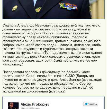
Сначала Александр Иванович раззадорил публику тем, что с
довольным видом рассказывал об успехах судебной и
следственной реформ в России, показывал книжки по
французскому праву из своей библиотеки, говорил о
французском вине и женщинах, травил анекдоты, показывал
собравшимся «герб своего рода» – словом, делал все, чтобы
взбесить тех студентов и журналистов, которые все-таки
пришли на круглый стол. (Тут надо заметить, что визит одного
из главных лиц в российских силовых структурах очень мало
кого заинтересовал: аудитория была пуста чуть менее чем
наполовину.)
Последовали вопросы к докладчику, по большей части
политические. Спрашивали о пытках в СИЗО (Бастрыкин
ничего не ответил по делу), о деле Arctic Sunrise (все выходят
под залог, так что нет предмета обсуждения), о Сергее
Кривове (вопрос не по адресу: дело передано в суд), об
украденной им диссертации (все ложь).