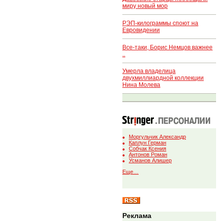
миру новый мор
РЭП-килограммы споют на
Евровидении
Все-таки, Борис Немцов важнее
..
Умерла владелица
двухмиллиардной коллекции
Нина Молева
Моргульчик Александр
Каплун Герман
Собчак Ксения
Антонов Роман
Усманов Алишер
Еще…
Реклама