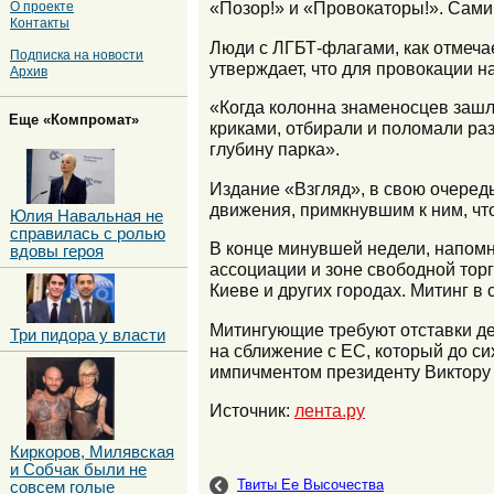
«Позор!» и «Провокаторы!». Сами
О проекте
Контакты
Люди с ЛГБТ-флагами, как отмеча
Подписка на новости
утверждает, что для провокации 
Архив
«Когда колонна знаменосцев зашл
Еще «Компромат»
криками, отбирали и поломали ра
глубину парка».
Издание «Взгляд», в свою очеред
движения, примкнувшим к ним, ч
Юлия Навальная не
справилась с ролью
В конце минувшей недели, напомн
вдовы героя
ассоциации и зоне свободной торг
Киеве и других городах. Митинг в
Митингующие требуют отставки д
Три пидора у власти
на сближение с ЕС, который до с
импичментом президенту Виктору
Источник:
лента.ру
Киркоров, Милявская
и Собчак были не
Твиты Ее Высочества
совсем голые