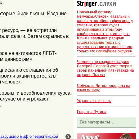
».
Навальный оставил
которые были пьяны. Издание
мемуары.Алексей Навальный
написал автобиографию перед
смертью, которая будет
опубликована в этом году,
 ресурс, — ее встретили
сообщила в четверг его вдова
вали флаги. Затем скрылись в
Юлия Навальная, раскрыв
существование текста, о
существовании которого знало
только его ближайшее окружен
ров на активистов ЛГБТ-
м ценностям».
Чемпион по созданию слухов
Валерий Соловей умер вчера в
одписанию соглашения об
своей панельной пятиэтажке на
окраине Львова
троили акции протеста в
 человек.
Собчак из Литвы передала на
волю маляву
ровым, и возобновления курса
 случае они угрожают
Украсть все и сесть
.
Рецепты Путина
Все материалы…
азрушило миф о "европейской