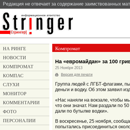
Pедакция не отвечает за содержание заимствованных ма
Компромат
НА РИНГЕ
НОВОСТИ
На «евромайдан» за 100 гр
КОМПРОМАТ
25 Ноября 2013
КОМПАС
Версия для печати
СЛУХИ
Группа людей с ЛГБТ-флагами, пы
деньги и водку. Об этом заявил и
МОНИТОР
«Нас наняли на вокзале, чтобы мы
КОММЕНТАРИИ
что они значат. Нам раздали по 5
дали по бутылке водки».
ФОТО
ПЕРСОНАЛИИ
В воскресенье, 25 ноября, сообщ
попытались присоединиться около