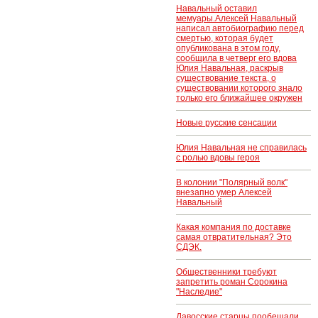
Навальный оставил
мемуары.Алексей Навальный
написал автобиографию перед
смертью, которая будет
опубликована в этом году,
сообщила в четверг его вдова
Юлия Навальная, раскрыв
существование текста, о
существовании которого знало
только его ближайшее окружен
Новые русские сенсации
Юлия Навальная не справилась
с ролью вдовы героя
В колонии "Полярный волк"
внезапно умер Алексей
Навальный
Какая компания по доставке
самая отвратительная? Это
СДЭК.
Общественники требуют
запретить роман Сорокина
"Наследие"
Давосские старцы пообещали