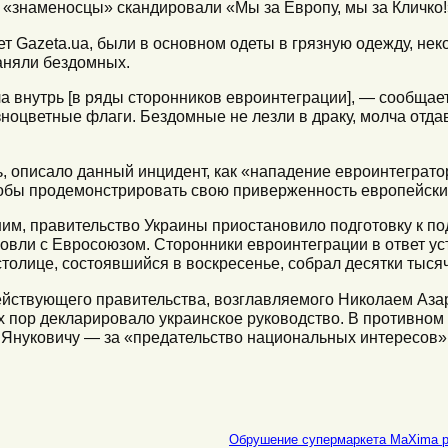
 «знаменосцы» скандировали «Мы за Европу, мы за Кличко!
ет Gazeta.ua, были в основном одеты в грязную одежду, не
наняли бездомных.
а внутрь [в ряды сторонников евроинтеграции], — сообщает
зноцветные флаги. Бездомные не лезли в драку, молча отда
ь, описало данный инцидент, как «нападение евроинтеграто
тобы продемонстрировать свою приверженность европейски
им, правительство Украины приостановило подготовку к п
овли с Евросоюзом. Сторонники евроинтеграции в ответ ус
 столице, состоявшийся в воскресенье, собрал десятки тысяч
ействующего правительства, возглавляемого Николаем Аза
их пор декларировало украинское руководство. В противном
 Януковичу — за «предательство национальных интересов»
Обрушение супермаркета MaXima р