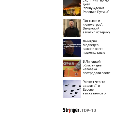
Скотт Риттер: 40
дней
"принуждения
России и Путина"
резко приблизили
крах режима
"За тысячи
Зеленского
километров":
Зеленский
закатил истерику
Западу после
ночного удара
Дмитрий
Медведев:
важнее всего
национальные
интересы России
В Липецкой
области два
человека
пострадали после
падения БПЛА
"Может что-то
сделать": в
Европе
высказались о
нападении России