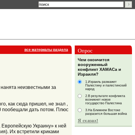
Опрос
все материалы раздела
Чем окончится
вооруженный
конфликт ХАМАСа и
Израиля?
1.Израиль размажет
Палестину и палестинский
 нанята неизвестными за
народ
2.В результате конфликта
возникнет новое
о, как сюда пришел, не знал ,
государство Палестина
50 пообещали дать потом. Плюс
3.На Ближнем Востоке
разразится большая война
а Европейскую Украину» к ней
я). Их встретили криками