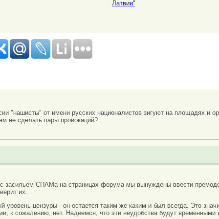
Латвии"
сии "нашисты" от имени русских националистов зигуют на площадях и ор
ам не сделать пары провокаций?
 с засильем СПАМа на страницах форума мы вынуждены ввести премоде
верит их.
вый уровень цензуры - он остается таким же каким и был всегда. Это зн
ми, к сожалению, нет. Надеемся, что эти неудобства будут временными 