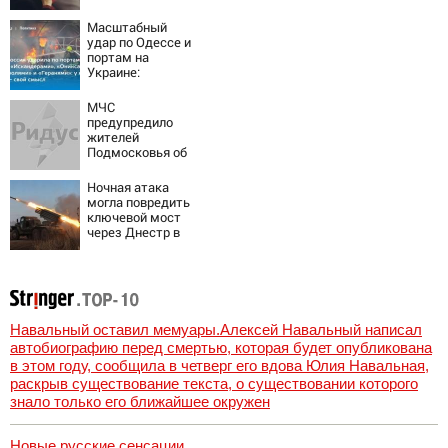
требовала пять
видов каши
Масштабный
каждое утро?
удар по Одессе и
портам на
Украине:
Последние
новости,
МЧС
подробности об
предупредило
ударах России 9
жителей
августа 2026 года
Подмосковья об
угрозе атаки
дронов
Ночная атака
могла повредить
ключевой мост
через Днестр в
Одесской
области
Навальный оставил мемуары.Алексей Навальный написал
автобиографию перед смертью, которая будет опубликована
в этом году, сообщила в четверг его вдова Юлия Навальная,
раскрыв существование текста, о существовании которого
знало только его ближайшее окружен
Новые русские сенсации