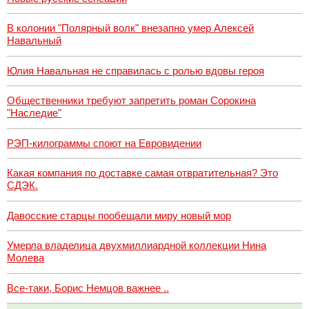
В колонии "Полярный волк" внезапно умер Алексей
Навальный
Юлия Навальная не справилась с ролью вдовы героя
Общественники требуют запретить роман Сорокина
"Наследие"
РЭП-килограммы споют на Евровидении
Какая компания по доставке самая отвратительная? Это
СДЭК.
Давосские старцы пообещали миру новый мор
Умерла владелица двухмиллиардной коллекции Нина
Молева
Все-таки, Борис Немцов важнее ..