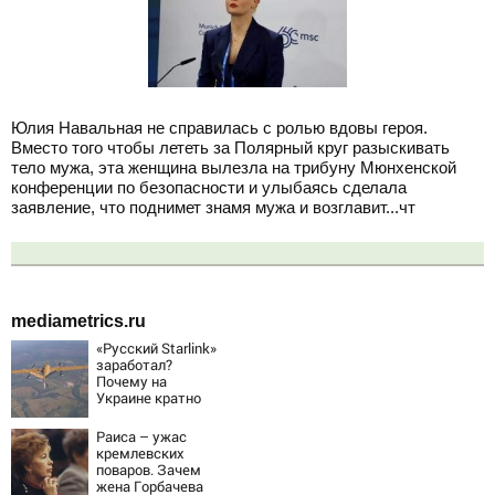
Юлия Навальная не справилась с ролью вдовы героя.
Вместо того чтобы лететь за Полярный круг разыскивать
тело мужа, эта женщина вылезла на трибуну Мюнхенской
конференции по безопасности и улыбаясь сделала
заявление, что поднимет знамя мужа и возглавит...чт
mediametrics.ru
«Русский Starlink»
заработал?
Почему на
Украине кратно
увеличилась
точность
Раиса – ужас
попаданий по
кремлевских
объектам ВСУ
поваров. Зачем
жена Горбачева