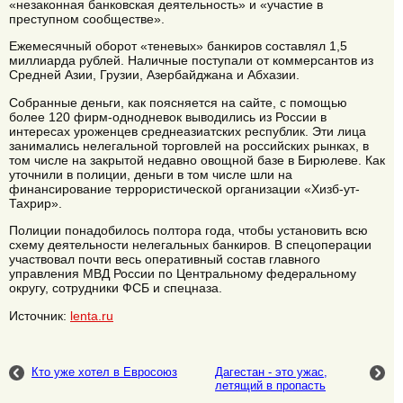
«незаконная банковская деятельность» и «участие в
преступном сообществе».
Ежемесячный оборот «теневых» банкиров составлял 1,5
миллиарда рублей. Наличные поступали от коммерсантов из
Средней Азии, Грузии, Азербайджана и Абхазии.
Собранные деньги, как поясняется на сайте, с помощью
более 120 фирм-однодневок выводились из России в
интересах уроженцев среднеазиатских республик. Эти лица
занимались нелегальной торговлей на российских рынках, в
том числе на закрытой недавно овощной базе в Бирюлеве. Как
уточнили в полиции, деньги в том числе шли на
финансирование террористической организации «Хизб-ут-
Тахрир».
Полиции понадобилось полтора года, чтобы установить всю
схему деятельности нелегальных банкиров. В спецоперации
участвовал почти весь оперативный состав главного
управления МВД России по Центральному федеральному
округу, сотрудники ФСБ и спецназа.
Источник:
lenta.ru
Кто уже хотел в Евросоюз
Дагестан - это ужас,
летящий в пропасть