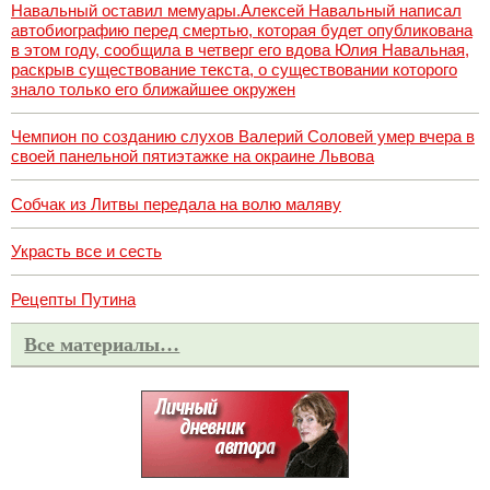
Навальный оставил мемуары.Алексей Навальный написал
автобиографию перед смертью, которая будет опубликована
в этом году, сообщила в четверг его вдова Юлия Навальная,
раскрыв существование текста, о существовании которого
знало только его ближайшее окружен
Чемпион по созданию слухов Валерий Соловей умер вчера в
своей панельной пятиэтажке на окраине Львова
Собчак из Литвы передала на волю маляву
Украсть все и сесть
Рецепты Путина
Все материалы…