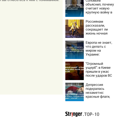
Соловьёв
объяснил, почему
считает новую
крупную войну в
Европе
неизбежной
Россиянам
рассказали,
сокращает ли
жизнь ночная
работа
Европа не знает,
что делать с
миром на
Украине:
остановка боев
грозит для нее
"Огромный
хаосом
ущерб": в Киеве
пришли в ужас
после ударов ВС
России
Депрессия
подкралась
незаметно:
красные флаги,
помощь себе и
что происходит с
мозгом