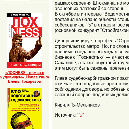
рамках освоения Штокмана, но мо
авансовых платежей со стороны "
В октябре в интервью "Ведомостям
поставил на баланс объекты стоим
собеседников "Ъ" в отрасли, все 
(основной конкурент "Стройгазконс
Диверсифицирует портфель "Стройг
строительство метро. Но, по слов
например недавно обсуждал возмо
бизнесе с "Роснефтью" — в частн
Сахалине, а также обустройству м
этим могут быть связаны претензи
«ЛОХNESS - роман с
чудовищем». Новая книга
Глава судебно-арбитражной практ
Елены Токаревой
отмечает, что подобные претензии
соблюдения договора, но обязан 
сложный вопрос, подрядчик долже
Кирилл Ъ-Мельников
Источник:
"Ъ"