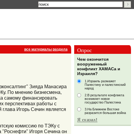
Опрос
все материалы раздела
Чем окончится
вооруженный
конфликт ХАМАСа и
Израиля?
1.Израиль размажет
Палестину и палестинский
азконсалтинг" Зияда Манасира
народ
Ку. По мнению бизнесмена,
2.В результате конфликта
ика самому финансировать
возникнет новое
государство Палестина
их перспективах работы с
й глава Игорь Сечин является
3.На Ближнем Востоке
разразится большая война
нтскую комиссию по ТЭКу с
а "Роснефти" Игоря Сечина он