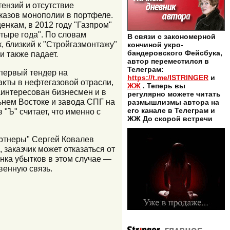
ензий и отсутствие
аказов монополии в портфеле.
енкам, в 2012 году "Газпром"
етыре года". По словам
В связи с закономерной
, близкий к "Стройгазмонтажу"
кончиной укро-
бандеровского Фейсбука,
и также падает.
автор переместился в
Телеграм:
 первый тендер на
https://t.me/ISTRINGER
и
акты в нефтегазовой отрасли,
ЖЖ
. Теперь вы
интересован бизнесмен и в
регулярно можете читать
ьнем Востоке и завода СПГ на
размышлизмы автора на
его канале в Телеграм и
"Ъ" считает, что именно с
ЖЖ До скорой встречи
артнеры" Сергей Ковалев
заказчик может отказаться от
нка убытков в этом случае —
венную связь.