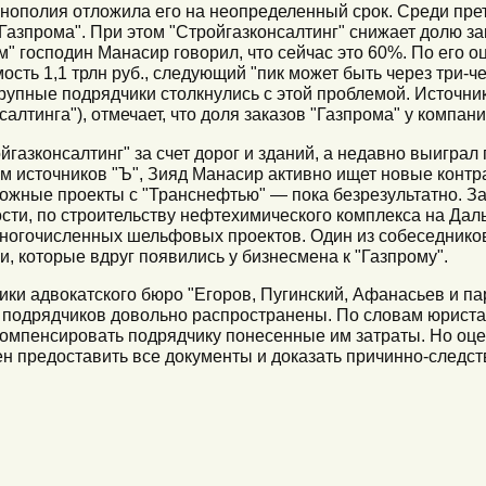
нополия отложила его на неопределенный срок. Среди прет
Газпрома". При этом "Стройгазконсалтинг" снижает долю з
" господин Манасир говорил, что сейчас это 60%. По его оц
ость 1,1 трлн руб., следующий "пик может быть через три-ч
крупные подрядчики столкнулись с этой проблемой. Источник
алтинга"), отмечает, что доля заказов "Газпрома" у компани
азконсалтинг" за счет дорог и зданий, а недавно выиграл
ам источников "Ъ", Зияд Манасир активно ищет новые контр
жные проекты с "Транснефтью" — пока безрезультатно. За
ости, по строительству нефтехимического комплекса на Дал
ногочисленных шельфовых проектов. Один из собеседников 
и, которые вдруг появились у бизнесмена к "Газпрому".
ики адвокатского бюро "Егоров, Пугинский, Афанасьев и п
 подрядчиков довольно распространены. По словам юриста, 
компенсировать подрядчику понесенные им затраты. Но оце
н предоставить все документы и доказать причинно-следст