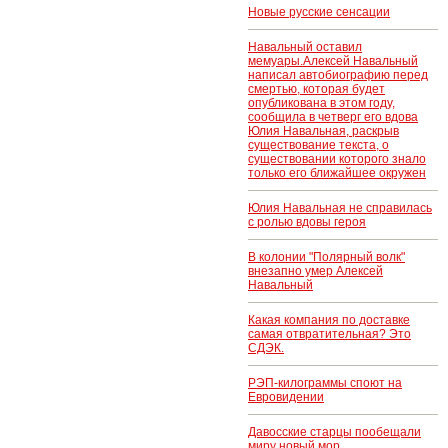
Новые русские сенсации
Навальный оставил
мемуары.Алексей Навальный
написал автобиографию перед
смертью, которая будет
опубликована в этом году,
сообщила в четверг его вдова
Юлия Навальная, раскрыв
существование текста, о
существовании которого знало
только его ближайшее окружен
Юлия Навальная не справилась
с ролью вдовы героя
В колонии "Полярный волк"
внезапно умер Алексей
Навальный
Какая компания по доставке
самая отвратительная? Это
СДЭК.
РЭП-килограммы споют на
Евровидении
Давосские старцы пообещали
миру новый мор