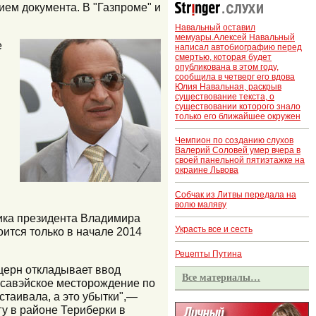
ием документа. В "Газпроме" и
Навальный оставил
мемуары.Алексей Навальный
е
написал автобиографию перед
смертью, которая будет
опубликована в этом году,
сообщила в четверг его вдова
Юлия Навальная, раскрыв
существование текста, о
существовании которого знало
только его ближайшее окружен
Чемпион по созданию слухов
Валерий Соловей умер вчера в
своей панельной пятиэтажке на
окраине Львова
Собчак из Литвы передала на
волю маляву
ника президента Владимира
Украсть все и сесть
оится только в начале 2014
Рецепты Путина
нцерн откладывает ввод
Все материалы…
расавэйское месторождение по
стаивала, а это убытки",—
гу в районе Териберки в