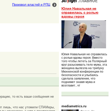
Произвол властей и РПЦ
Юлия Навальная не
справилась с ролью
вдовы героя
Юлия Навальная не справилась
с ролью вдовы героя. Вместо
того чтобы лететь за Полярный
круг разыскивать тело мужа, эта
женщина вылезла на трибуну
Мюнхенской конференции по
безопасности и улыбаясь
сделала заявление, что
поднимет знамя мужа и
возглавит...чт
рацию, то есть ваши сообщения не
mediametrics.ru
ачит лишь, что нас утомили СПАМеры,
и вы отнесетесь к ним с пониманием.