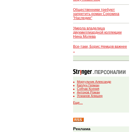
Общественники требуют
запретить роман Сорокина
"Наследие"
Умерла владелица
двухмиллиардной коллекции
Нина Молева
Все-таки, Борис Немцов важнее
..
Моргульчик Александр
Каплун Герман
Собчак Ксения
Антонов Роман
Усманов Алишер
Еще…
Реклама