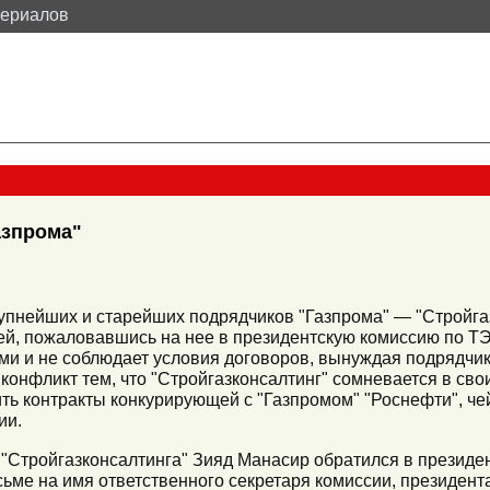
териалов
азпрома"
 крупнейших и старейших подрядчиков "Газпрома" — "Стройг
й, пожаловавшись на нее в президентскую комиссию по ТЭ
ами и не соблюдает условия договоров, вынуждая подрядч
конфликт тем, что "Стройгазконсалтинг" сомневается в сво
ть контракты конкурирующей с "Газпромом" "Роснефти", че
ии.
ц "Стройгазконсалтинга" Зияд Манасир обратился в президе
сьме на имя ответственного секретаря комиссии, президент