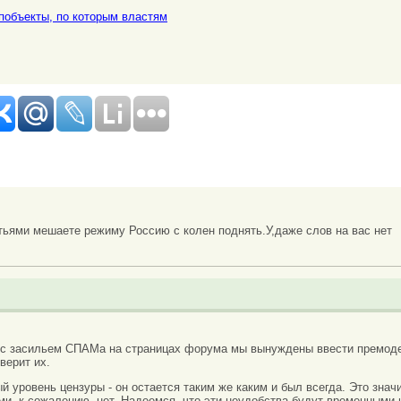
побъекты, по которым властям
тьями мешаете режиму Россию с колен поднять.У,даже слов на вас нет
 с засильем СПАМа на страницах форума мы вынуждены ввести премоде
верит их.
вый уровень цензуры - он остается таким же каким и был всегда. Это зн
ми, к сожалению, нет. Надеемся, что эти неудобства будут временными 