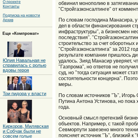
О проекте
обвинил монополию в затягивании 
Контакты
"Стройгазконсалтинге" от коммент
Подписка на новости
По словам господина Манасира, у
Архив
дел в области финансирования ст
инфраструктуры", а бизнесмен не
Еще «Компромат»
последствия". "Стройгазконсалти
строительство за счет оборотных 
"Стройгазконсалтинга" за 2012 го
результате компании пришлось ди
Юлия Навальная не
удалось. Зияд Манасир уверяет, ч
справилась с ролью
"Газпрома", но ответов не получил
вдовы героя
суд, но "тогда ситуация может ст
состоятельности концерна". Поэт
меры.
Три пидора у власти
По словам источников "Ъ", Игорь
Путина Антона Устинова, но пока 
года.
Основный смысл претензий бизнесм
объектов. Например, с такой про
Киркоров, Милявская
Севморпути завезено много техник
и Собчак были не
поясняет источник "Ъ", близкий к
совсем голые