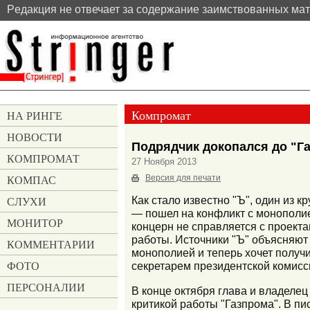
Pедакция не отвечает за содержание заимствованных ма
Компромат
НА РИНГЕ
НОВОСТИ
Подрядчик докопался до "Г
КОМПРОМАТ
27 Ноября 2013
КОМПАС
Версия для печати
СЛУХИ
Как стало известно "Ъ", один из
— пошел на конфликт с монополие
МОНИТОР
концерн не справляется с проект
работы. Источники "Ъ" объясняют 
КОММЕНТАРИИ
монополией и теперь хочет получи
ФОТО
секретарем президентской комисс
ПЕРСОНАЛИИ
В конце октября глава и владеле
критикой работы "Газпрома". В пи