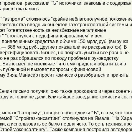
проектов, рассказали "Ъ" источники, знакомые с содержан
ариев отказались.
 "Газпрома" сложилось "крайне неблагополучное положени
роительства вводных объектов газотранспортной системы и
сет "ответственность за неизбежные негативные
нг" "столкнулся с недофинансированием" и вел
и привлеченных средства в объеме 150 мрлд руб. (выручка
д — 388 млрд руб., другие показатели не раскрываются). В
версифицировать бизнес, но покрыть убытки все равно не
то не раз обращался по поводу проблем к руководству
. Бизнесмен не исключает, что ему придется обратиться в
ать публичной и вызовет вопросы к финансовой
ому Зияд Манасир просит комиссию разобраться и принять
 Сечин письмо получил, оно также проходило и через совет
ходу истории не дали. Ближайшее заседание комиссии сост
ена к "Газпрому", говорят собеседники "Ъ", в том, что ко
блемой "Стройгазконсалтинг" столкнулся на Ямале. "На Ха
и, а использовать ее было не для чего. То есть техника про
 "Стройгазконсалтингу". Также компания построила автодоро