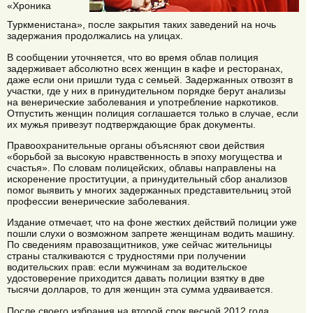
«Хроника
Туркменистана», после закрытия таких заведений на ночь
задержания продолжались на улицах.
В сообщении уточняется, что во время облав полиция
задерживает абсолютно всех женщин в кафе и ресторанах,
даже если они пришли туда с семьей. Задержанных отвозят в
участки, где у них в принудительном порядке берут анализы
на венерические заболевания и употребление наркотиков.
Отпустить женщин полиция соглашается только в случае, если
их мужья привезут подтверждающие брак документы.
Правоохранительные органы объясняют свои действия
«борьбой за высокую нравственность в эпоху могущества и
счастья». По словам полицейских, облавы направлены на
искоренение проституции, а принудительный сбор анализов
помог выявить у многих задержанных представительниц этой
профессии венерические заболевания.
Издание отмечает, что на фоне жестких действий полиции уже
пошли слухи о возможном запрете женщинам водить машину.
По сведениям правозащитников, уже сейчас жительницы
страны сталкиваются с трудностями при получении
водительских прав: если мужчинам за водительское
удостоверение приходится давать полиции взятку в две
тысячи долларов, то для женщин эта сумма удваивается.
После своего избрания на второй срок весной 2012 года