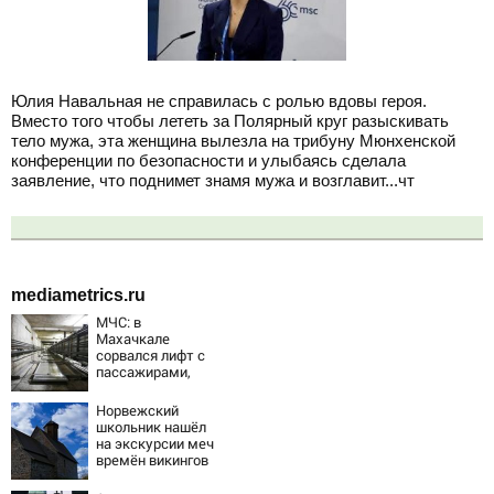
Юлия Навальная не справилась с ролью вдовы героя.
Вместо того чтобы лететь за Полярный круг разыскивать
тело мужа, эта женщина вылезла на трибуну Мюнхенской
конференции по безопасности и улыбаясь сделала
заявление, что поднимет знамя мужа и возглавит...чт
mediametrics.ru
МЧС: в
Махачкале
сорвался лифт с
пассажирами,
пострадали
четыре человека
Норвежский
школьник нашёл
на экскурсии меч
времён викингов