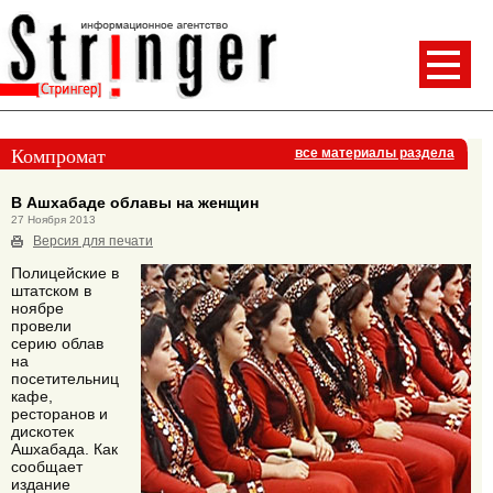
Компромат
все материалы раздела
В Ашхабаде облавы на женщин
27 Ноября 2013
Версия для печати
Полицейские в
штатском в
ноябре
провели
серию облав
на
посетительниц
кафе,
ресторанов и
дискотек
Ашхабада. Как
сообщает
издание