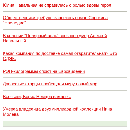
Юлия Навальная не справилась с ролью вдовы героя
Общественники требуют запретить роман Сорокина
"Наследие"
В колонии "Полярный волк" внезапно умер Алексей
Навальный
Какая компания по доставке самая отвратительная? Это
СДЭК.
РЭП-килограммы споют на Евровидении
Давосские старцы пообещали миру новый мор
Все-таки, Борис Немцов важнее ..
Умерла владелица двухмиллиардной коллекции Нина
Молева