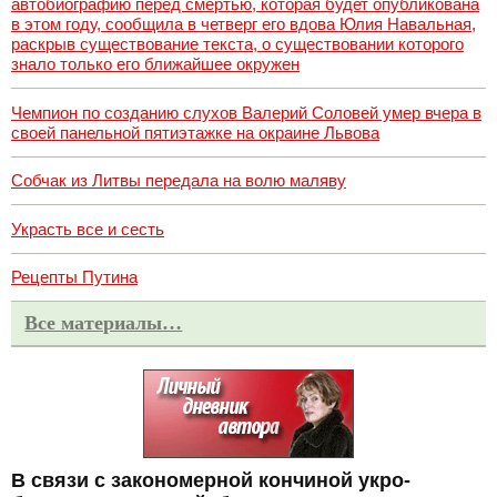
автобиографию перед смертью, которая будет опубликована
в этом году, сообщила в четверг его вдова Юлия Навальная,
раскрыв существование текста, о существовании которого
знало только его ближайшее окружен
Чемпион по созданию слухов Валерий Соловей умер вчера в
своей панельной пятиэтажке на окраине Львова
Собчак из Литвы передала на волю маляву
Украсть все и сесть
Рецепты Путина
Все материалы…
В связи с закономерной кончиной укро-