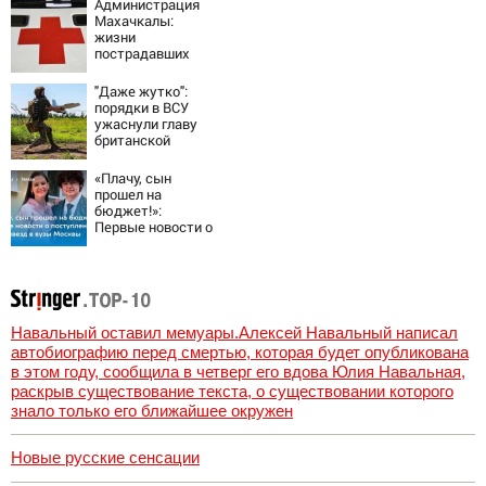
Администрация
Махачкалы:
жизни
пострадавших
при падении
лифта ничто не
"Даже жутко":
угрожает
порядки в ВСУ
ужаснули главу
британской
армии
«Плачу, сын
прошел на
бюджет!»:
Первые новости о
поступлении
детей звезд в
вузы Москвы
Навальный оставил мемуары.Алексей Навальный написал
автобиографию перед смертью, которая будет опубликована
в этом году, сообщила в четверг его вдова Юлия Навальная,
раскрыв существование текста, о существовании которого
знало только его ближайшее окружен
Новые русские сенсации