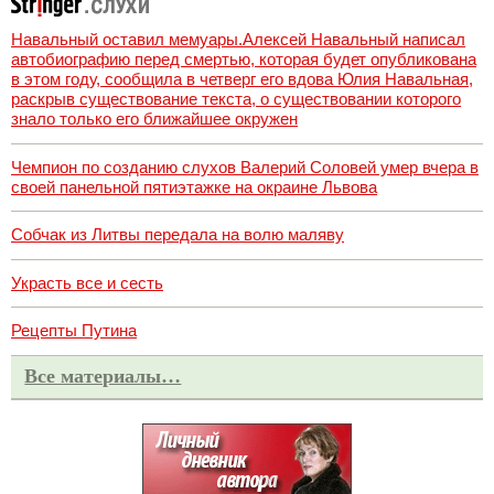
Навальный оставил мемуары.Алексей Навальный написал
автобиографию перед смертью, которая будет опубликована
в этом году, сообщила в четверг его вдова Юлия Навальная,
раскрыв существование текста, о существовании которого
знало только его ближайшее окружен
Чемпион по созданию слухов Валерий Соловей умер вчера в
своей панельной пятиэтажке на окраине Львова
Собчак из Литвы передала на волю маляву
Украсть все и сесть
Рецепты Путина
Все материалы…