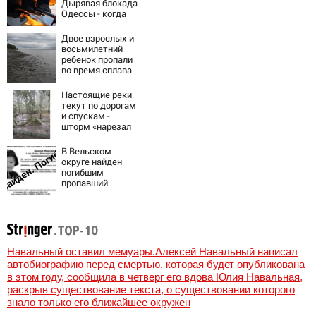
Дырявая блокада
Одессы - когда
же в
командовании
Двое взрослых и
ВМФ России за
восьмилетний
это полетят
ребенок пропали
головы?
во время сплава
по реке
08/08/2026 –
Настоящие реки
Новости
текут по дорогам
и спускам -
шторм «нарезал
задач»
горожанам и
В Вельском
службам
округе найден
Сызрани
погибшим
пропавший
полуторагодовал
ый ребёнок
Навальный оставил мемуары.Алексей Навальный написал
автобиографию перед смертью, которая будет опубликована
в этом году, сообщила в четверг его вдова Юлия Навальная,
раскрыв существование текста, о существовании которого
знало только его ближайшее окружен