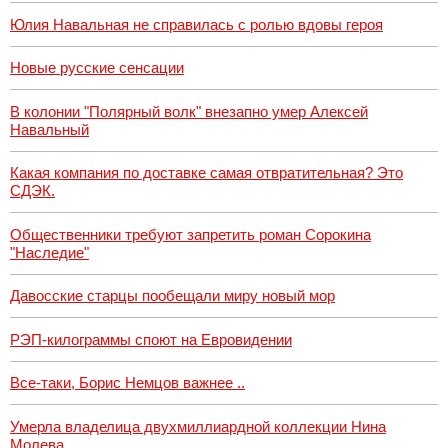
Юлия Навальная не справилась с ролью вдовы героя
Новые русские сенсации
В колонии "Полярный волк" внезапно умер Алексей
Навальный
Какая компания по доставке самая отвратительная? Это
СДЭК.
Общественники требуют запретить роман Сорокина
"Наследие"
Давосские старцы пообещали миру новый мор
РЭП-килограммы споют на Евровидении
Все-таки, Борис Немцов важнее ..
Умерла владелица двухмиллиардной коллекции Нина
Молева