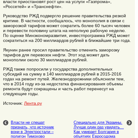
власти приостановят рост цен на услуги «Газпрома»,
«Россетей» и «Транснефти».
Руководство РЖД подвергло решение правительства резкой
критике. В частности, сообщалось, что монополия в связи с
заморозкой тарифов может сократить более 60 тысяч человек
и перевести половину штата на неполную рабочую неделю.
По оценке Минэкономразвития, инвестпрограмма РЖД может
сократиться на 200 миллиардов рублей в ближайшие три года.
Якунин ранее просил правительство отменить заморозку
тарифов для перевозок нефти. Этот ход может дать
монополии около 30 миллиардов рублей.
РЖД также попросили у государства дополнительных
субсидий на сумму в 140 миллиардов рублей в 2015-2016
годах на ремонт путей. Железнодорожники объяснили тем,
что в 2014 году из-за недостатка финансирования объемы
ремонта будут сокращены и часть работ перенесут на
следующие годы.
Источник:
Лента.ру
Власти не спешат
Специально для Украины.
признать, что источник
Лучше один раз увидеть…
вони в Электростали –
Как умирает Болгария в
полигон Тимохово
объятиях Евросодома