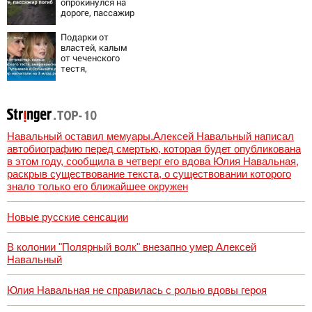
опрокинулся на
Украины от
дороге, пассажир
военкора Коца
погиб
Подарки от
властей, калым
от чеченского
тестя,
американские
хатки: у
Пугачевой и
Орбакайте домов
и квартир
насчитали на 3
Навальный оставил мемуары.Алексей Навальный написал
млрд рублей
автобиографию перед смертью, которая будет опубликована
в этом году, сообщила в четверг его вдова Юлия Навальная,
раскрыв существование текста, о существовании которого
знало только его ближайшее окружен
Новые русские сенсации
В колонии "Полярный волк" внезапно умер Алексей
Навальный
Юлия Навальная не справилась с ролью вдовы героя