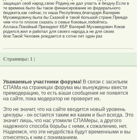
защищал свой народ,свою Родину,не дал упасть в бездну.Если в
те времена было бы такое финансирование из федерального
бюджета,как сейчас,то наша Республика,благодаря Валерию
Мухамедовичу,была бы Сказкой в такой большой стране.Прежде
чем что-то плохое сказать о семье Коковых,побойтесь
Аллаха.Покойный Президент КБР Валерий Мухамедович Коков
родился,жил и работал для своего народа,а не для своих
благ.Такой Человек рождается в сотни лет один раз
Страницы:
1 |
Уважаемые участники форума!
В связи с засильем
СПАМа на страницах форума мы вынуждены ввести
премодерацию, то есть ваши сообщения не появятся
на сайте, пока модератор не проверит их.
Это не значит, что на сайте вводится новый уровень
цензуры - он остается таким же каким и был всегда. Это
значит лишь, что нас утомили СПАМеры, а другого
надежного способа борьбы с ними, к сожалению, нет.
Надеемся, что эти неудобства будут временными и вы
отнесетесь к ним с пониманием.