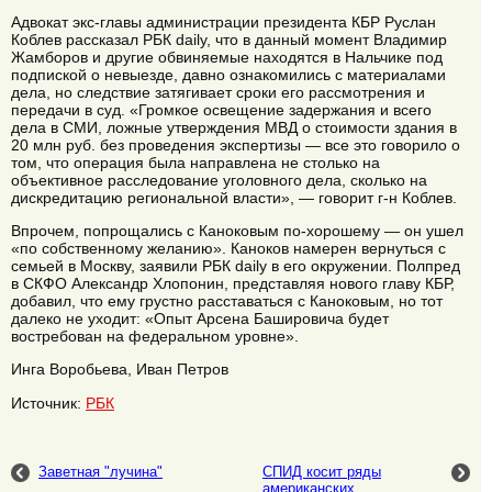
Адвокат экс-главы администрации президента КБР Руслан
Коблев рассказал РБК daily, что в данный момент Владимир
Жамборов и другие обвиняемые находятся в Нальчике под
подпиской о невыезде, давно ознакомились с материалами
дела, но следствие затягивает сроки его рассмотрения и
передачи в суд. «Громкое освещение задержания и всего
дела в СМИ, ложные утверждения МВД о стоимости здания в
20 млн руб. без проведения экспертизы — все это говорило о
том, что операция была направлена не столько на
объективное расследование уголовного дела, сколько на
дискредитацию региональной власти», — говорит г-н Коблев.
Впрочем, попрощались с Каноковым по-хорошему — он ушел
«по собственному желанию». Каноков намерен вернуться с
семьей в Москву, заявили РБК daily в его окружении. Полпред
в СКФО Александр Хлопонин, представляя нового главу КБР,
добавил, что ему грустно расставаться с Каноковым, но тот
далеко не уходит: «Опыт Арсена Башировича будет
востребован на федеральном уровне».
Инга Воробьева, Иван Петров
Источник:
РБК
Заветная "лучина"
СПИД косит ряды
американских