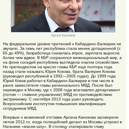
Арсен Каноков
На федеральном уровне претензий к Кабардино-Балкарии не
звучало. За семь лет республика стала менее дотационной (с
65 до 49%), безработица снизилась втрое, зарплата выросла
более чем вдвое. В КБР сохранялся межнациональный мир, а
на фоне соседей республика выглядела очагом спокойствия.
Но претендентом на кресло главы КБР еще полтора года
назад стали называть Юрия Кокова, брата Валерия Кокова
(руководил республикой в 1992—2005 годах). До 1999 года
Юрий Коков работал в Кабардино-Балкарии в том числе в
ранге заместителя главы регионального МВД. После был
переведен в Москву, где с 2008 года возглавлял департамент
(потом — главное управление) МВД по противодействию
экстремизму. С сентября 2013 года ушел руководить
Всероссийским институтом повышения квалификации
сотрудников МВД.
Впервые о возможной отставке Арсена Канокова заговорили
летом 2012-го, когда полицейский десант из Москвы устроил в
Нальчике «маски-шоу». В столицу этапировали главу