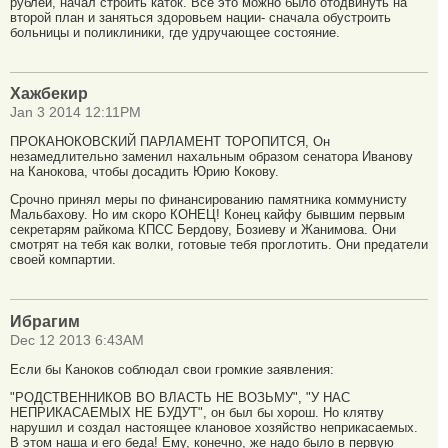
рублей, начал строить каток. Все это можно было отодвинуть на
второй план и заняться здоровьем нации- сначала обустроить
больницы и поликлиники, где удручающее состояние.
Хажбекир
Jan 3 2014 12:11PM
ПРОКАНОКОВСКИЙ ПАРЛАМЕНТ ТОРОПИТСЯ, Он
незамедлительно заменил нахальным образом сенатора Иванову
на Канокова, чтобы досадить Юрию Кокову.
Срочно принял меры по финансированию памятника коммунисту
Мальбахову. Но им скоро КОНЕЦ! Конец кайфу бывшим первым
секретарям райкома КПСС Бердову, Бозиеву и Жанимова. Они
смотрят на тебя как волки, готовые тебя проглотить. Они предатели
своей компартии.
Ибрагим
Dec 12 2013 6:43AM
Если бы Каноков соблюдал свои громкие заявления:
"РОДСТВЕННИКОВ ВО ВЛАСТЬ НЕ ВОЗЬМУ", "У НАС
НЕПРИКАСАЕМЫХ НЕ БУДУТ", он был бы хорош. Но клятву
нарушил и создал настоящее клановое хозяйство неприкасаемых.
В этом наша и его беда! Ему, конечно, же надо было в первую