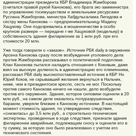
администрации президента КБР Владимира Жамборова
(считался правой рукой Канокова), его брата экс-замминистра
по управлению госимуществом и земельными ресурсами
Руслана Жамборова, министра Хабдульсалама Лигидова и
сестру жены Канокова — предпринимательницу Мадину
Хацукову. Они подозревались в мошенничестве в особо
крупном размере — передаче г-же Хацуковой (модельер) в
собственность здания филармонии за 1 млн руб. при его
стоимости 20 млн.
Уже тогда говорили о «заказе». Источник РБК daily в окружении
Арсена Канокова сразу после возбуждения уголовного дела
против Жамборова рассказывал о политической подоплеке.
Клан Канокова пытался наладить отношения с Коковым, даже
взял на высокую должность в администрацию его племянника,
рассказал РБК daily высокопоставленный источник в КБР. Но
Юрий Коков, не скрывавший желания вернуться в Нальчик,
ниже, чем в президентское кресло, сесть не мог. Поскольку
против самого Канокова ничего не нашли, дело возбудили
против его окружения. Здание, которое силовики оценили в 20
млн руб., на самом деле оказалось полуразрушенным
бараком, уверяли близкие к Канокову источники. В настоящий
момент стоимость здания, по утверждению следствия,
«снизилась» до 3,5 млн руб., а строительно-технические
экспертизы, проведенные в ходе следствия, признали здание
филармонии аварийным, подлежащим сносу и оценили его в
ту сумму, за которую оно было реализовано с учетом его
технического состояния.