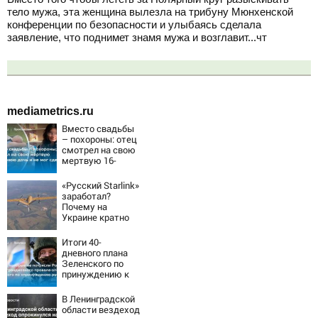
тело мужа, эта женщина вылезла на трибуну Мюнхенской
конференции по безопасности и улыбаясь сделала
заявление, что поднимет знамя мужа и возглавит...чт
mediametrics.ru
Вместо свадьбы
– похороны: отец
смотрел на свою
мертвую 16-
летнюю дочь и не
мог сдержать
«Русский Starlink»
слезы
заработал?
Почему на
Украине кратно
увеличилась
точность
Итоги 40-
попаданий по
дневного плана
объектам ВСУ
Зеленского по
принуждению к
миру: как
ответила Россия,
В Ленинградской
полный разбор
области вездеход
провала операции