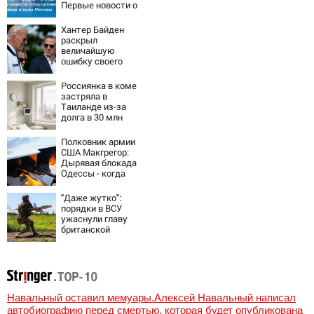
Первые новости о
поступлении
детей звезд в
Хантер Байден
вузы Москвы
раскрыл
величайшую
ошибку своего
отца:
бездействие
Россиянка в коме
против Трампа
застряла в
Таиланде из-за
долга в 30 млн
Полковник армии
США Макгрегор:
Дырявая блокада
Одессы - когда
же в
командовании
"Даже жутко":
ВМФ России за
порядки в ВСУ
это полетят
ужаснули главу
головы?
британской
армии
Навальный оставил мемуары.Алексей Навальный написал
автобиографию перед смертью, которая будет опубликована