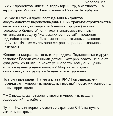
человек. Из
них 70 процентов живет на территории Рф, в частности, на
территории Москвы, Подмосковья и Санктъ-Петербурга.
Сейчас в России проживает 8,5 млн мигрантов
мусульманского вероисповедания. Они требуют строительства
мечетей в каждом квартале больших городов (за счет
городского бюджета), они грозят многомиллионными
митингами в защиту "исламских ценностей" - ношения
хиджабов в школе, побивания женщин камнями, законов
шариата. Из этих миллионов мигрантов ровно половина -
нелегалы.
Женщины-мигрантки завалили роддома Подмосковья и других
регионов России отказными детьми, которых власти не знают,
куда деть. Их никто не хочет усыновлять. Кому они нужны,
если не нужны родной матери? Мигранты создают
непосильную нагрузку на бюджеты всех уровней.
Поэтому президент Путин и глава ФМС Ромодановский
предлагают "упростить процедуру въезда" новых мигрантов на
нашу территорию.
ФМС предлагает отменить квоты и упростить выдачу
разрешений на работу
Путин: Нельзя порвать связи со странами СНГ, но нужно
усилить контроль