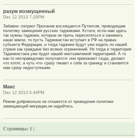
разум возмущенный
Dec 12 2013 7:20PM
Забавно- патриот Проханов восхищается Путенгом, проводящим
политику замещения русских таджиками. Кстати, если нам здесь
так нужны таджики, которые не прочь переселяться и занимать
наши земли, то пусть Таджикистан вступает в РФ на правах
субъекта Федерации, и тогда таджики будут уже ездить по нашей
стране как граждане без всяких ограничений. Но тогда и территория
Таджикистана уже будет нашей неотъемлемой территорией. А то
как-то несправедливо получается- они приезжают сюда, делают
что хотят, а чуть что- сразу тикают к себе за границу и становятся
нам сразу недоступными.
Макс
Dec 12 2013 5:44PM
Режим добровольно не откажется от проведения политики
замещающей миграции,не надейтесь.
Страницы:
1 |