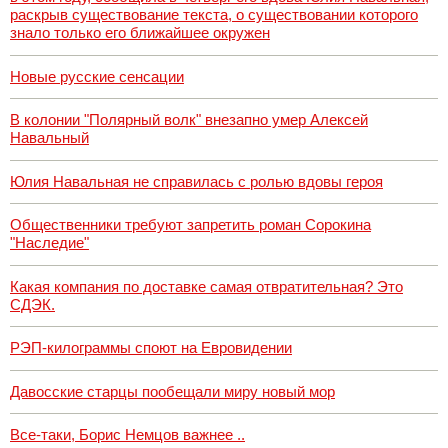
раскрыв существование текста, о существовании которого
знало только его ближайшее окружен
Новые русские сенсации
В колонии "Полярный волк" внезапно умер Алексей
Навальный
Юлия Навальная не справилась с ролью вдовы героя
Общественники требуют запретить роман Сорокина
"Наследие"
Какая компания по доставке самая отвратительная? Это
СДЭК.
РЭП-килограммы споют на Евровидении
Давосские старцы пообещали миру новый мор
Все-таки, Борис Немцов важнее ..