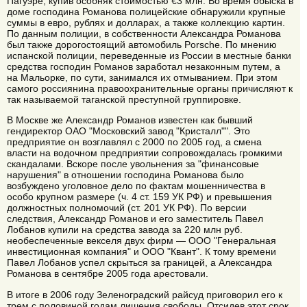
Пагуэре, купив особняк стоимостью €3 млн. Во время обыска в
доме господина Романова полицейские обнаружили крупные
суммы в евро, рублях и долларах, а также коллекцию картин.
По данным полиции, в собственности Александра Романова
был также дорогостоящий автомобиль Porsche. По мнению
испанской полиции, переведенные из России в местные банки
средства господин Романов заработал незаконным путем, а
на Мальорке, по сути, занимался их отмыванием. При этом
самого россиянина правоохранительные органы причисляют к
так называемой таганской преступной группировке.
В Москве же Александр Романов известен как бывший
гендиректор ОАО "Московский завод "Кристалл"". Это
предприятие он возглавлял с 2000 по 2005 год, а смена
власти на водочном предприятии сопровождалась громкими
скандалами. Вскоре после увольнения за "финансовые
нарушения" в отношении господина Романова было
возбуждено уголовное дело по фактам мошенничества в
особо крупном размере (ч. 4 ст. 159 УК РФ) и превышения
должностных полномочий (ст. 201 УК РФ). По версии
следствия, Александр Романов и его заместитель Павел
Лобанов купили на средства завода за 220 млн руб.
необеспеченные векселя двух фирм — ООО "Генеральная
инвестиционная компания" и ООО "Квант". К тому времени
Павел Лобанов успел скрыться за границей, а Александра
Романова в сентябре 2005 года арестовали.
В итоге в 2006 году Зеленоградский райсуд приговорил его к
трем с половиной годам лишения свободы. Отсидев этот срок