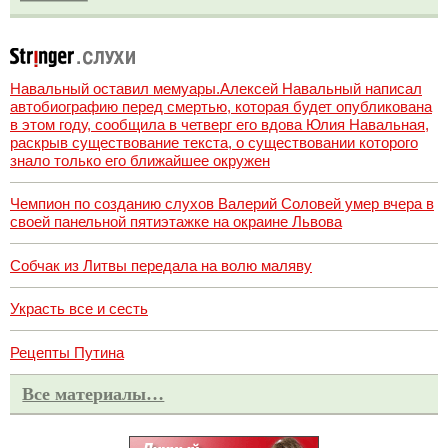
Навальный оставил мемуары.Алексей Навальный написал
автобиографию перед смертью, которая будет опубликована
в этом году, сообщила в четверг его вдова Юлия Навальная,
раскрыв существование текста, о существовании которого
знало только его ближайшее окружен
Чемпион по созданию слухов Валерий Соловей умер вчера в
своей панельной пятиэтажке на окраине Львова
Собчак из Литвы передала на волю маляву
Украсть все и сесть
Рецепты Путина
Все материалы…