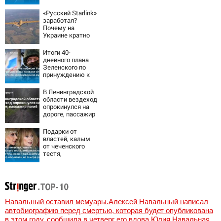
летнюю дочь и не
мог сдержать
«Русский Starlink»
слезы
заработал?
Почему на
Украине кратно
увеличилась
точность
Итоги 40-
попаданий по
дневного плана
объектам ВСУ
Зеленского по
принуждению к
миру: как
ответила Россия,
В Ленинградской
полный разбор
области вездеход
провала операции
опрокинулся на
Украины от
дороге, пассажир
военкора Коца
погиб
Подарки от
властей, калым
от чеченского
тестя,
американские
хатки: у
Пугачевой и
Орбакайте домов
и квартир
насчитали на 3
Навальный оставил мемуары.Алексей Навальный написал
млрд рублей
автобиографию перед смертью, которая будет опубликована
в этом году, сообщила в четверг его вдова Юлия Навальная,