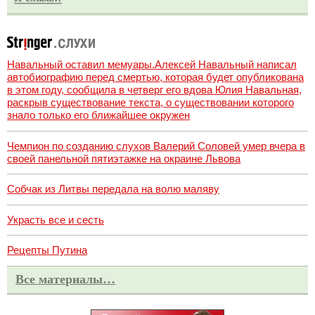
Навальный оставил мемуары.Алексей Навальный написал
автобиографию перед смертью, которая будет опубликована
в этом году, сообщила в четверг его вдова Юлия Навальная,
раскрыв существование текста, о существовании которого
знало только его ближайшее окружен
Чемпион по созданию слухов Валерий Соловей умер вчера в
своей панельной пятиэтажке на окраине Львова
Собчак из Литвы передала на волю маляву
Украсть все и сесть
Рецепты Путина
Все материалы…