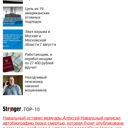
квартиру
Цепь из 19
американских
атомных
подлодок
«окружает»
Россию и Китай:
Звук взрыва в
это инструмент
Москве и
первого
Московской
массированного
области 7 августа
удара
2026 года:
Причины,
Работающим, и
источник, откуда
неработающим:
был громкий
по 27 400 рублей
хлопок
вручат
пенсионерам в
сентябре -
Находчивый
PrimaMedia.ru
пенсионер
наказал
мошенников
изощренным
способом
Навальный оставил мемуары.Алексей Навальный написал
автобиографию перед смертью, которая будет опубликована