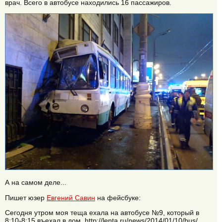
врач. Всего в автобусе находились 16 пассажиров.
А на самом деле...
Пишет юзер
Евгений Савин
на фейсбуке:
Сегодня утром моя теща ехала на автобусе №9, который в
8:10-8:15 въехал в дом. http://lenta.ru/news/2014/01/10/bus/.