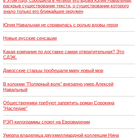
в этом году, сообщила в четверг его вдова Юлия Навальная,
раскрыв существование текста, о существовании которого
знало только его ближайшее окружен
Юлия Навальная не справилась с ролью вдовы героя
Новые русские сенсации
Какая компания по доставке самая отвратительная? Это
СДЭК.
Давосские старцы пообещали миру новый мор
В колонии "Полярный волк" внезапно умер Алексей
Навальный
Общественники требуют запретить роман Сорокина
"Наследие"
РЭП-килограммы споют на Евровидении
Умерла владелица двухмиллиардной коллекции Нина