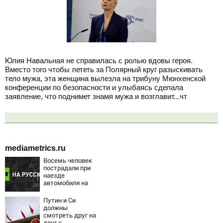
Юлия Навальная не справилась с ролью вдовы героя.
Вместо того чтобы лететь за Полярный круг разыскивать
тело мужа, эта женщина вылезла на трибуну Мюнхенской
конференции по безопасности и улыбаясь сделала
заявление, что поднимет знамя мужа и возглавит...чт
mediametrics.ru
Восемь человек
пострадали при
наезде
автомобиля на
пешеходов в
Омске
Путин и Си
должны
смотреть друг на
друг с