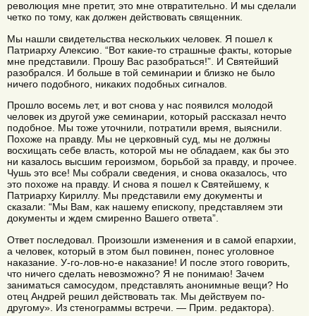
революция мне претит, это мне отвратительно. И мы сделали
четко по тому, как должен действовать священник.
Мы нашли свидетельства нескольких человек. Я пошел к
Патриарху Алексию. “Вот какие-то страшные факты, которые
мне представили. Прошу Вас разобраться!”. И Святейший
разобрался. И больше в той семинарии и близко не было
ничего подобного, никаких подобных сигналов.
Прошло восемь лет, и вот снова у нас появился молодой
человек из другой уже семинарии, который рассказал нечто
подобное. Мы тоже уточнили, потратили время, выяснили.
Похоже на правду. Мы не церковный суд, мы не должны
восхищать себе власть, которой мы не обладаем, как бы это
ни казалось высшим героизмом, борьбой за правду, и прочее.
Чушь это все! Мы собрали сведения, и снова оказалось, что
это похоже на правду. И снова я пошел к Святейшему, к
Патриарху Кириллу. Мы представили ему документы и
сказали: “Мы Вам, как нашему епископу, представляем эти
документы и ждем смиренно Вашего ответа”.
Ответ последовал. Произошли изменения и в самой епархии,
а человек, который в этом был повинен, понес уголовное
наказание. У-го-лов-но-е наказание! И после этого говорить,
что ничего сделать невозможно? Я не понимаю! Зачем
заниматься самосудом, представлять анонимные вещи? Но
отец Андрей решил действовать так. Мы действуем по-
другому». Из стенограммы встречи. — Прим. редактора).