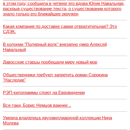
в этом году, сообщила в четверг его вдова Юлия Навальная,
раскрыв существование текста, о существовании которого
знало только его ближайшее окружен
Какая компания по доставке самая отвратительная? Это
СДЭК.
В колонии "Полярный волк" внезапно умер Алексей
Навальный
Давосские старцы пообещали миру новый мор
Общественники требуют запретить роман Сорокина
"Наследие"
РЭП-килограммы споют на Евровидении
Все-таки, Борис Немцов важнее ..
Умерла владелица двухмиллиардной коллекции Нина
Молева