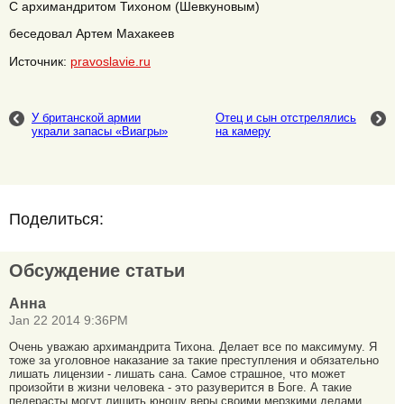
С архимандритом Тихоном (Шевкуновым)
беседовал Артем Махакеев
Источник:
pravoslavie.ru
У британской армии
Отец и сын отстрелялись
украли запасы «Виагры»
на камеру
Поделиться:
Обсуждение статьи
Анна
Jan 22 2014 9:36PM
Очень уважаю архимандрита Тихона. Делает все по максимуму. Я
тоже за уголовное наказание за такие преступления и обязательно
лишать лицензии - лишать сана. Самое страшное, что может
произойти в жизни человека - это разуверится в Боге. А такие
педерасты могут лишить юношу веры своими мерзкими делами.