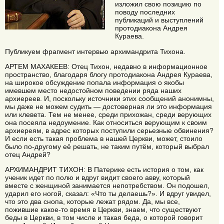
изложил свою позицию по
поводу последних
публикаций и выступлений
протодиакона Андрея
Кураева.
Публикуем фрагмент интервью архимандрита Тихона.
АРТЕМ МАХАКЕЕВ: Отец Тихон, недавно в информационное
пространство, благодаря блогу протодиакона Андрея Кураева,
на широкое обсуждение попала информация о якобы
имевшем место недостойном поведении ряда наших
архиереев. И, поскольку источники этих сообщений анонимны,
мы даже не можем судить — достоверная ли это информация
или клевета. Тем не менее, среди прихожан, среди верующих
она посеяла недоумение. Как относиться верующим к своим
архиереям, в адрес которых поступили серьезные обвинения?
И если есть такая проблема в нашей Церкви, может, стоило
было по-другому её решать, не таким путём, который выбрал
отец Андрей?
АРХИМАНДРИТ ТИХОН: В Патерике есть история о том, как
ученик идет по полю и вдруг видит своего авву, который
вместе с женщиной занимается непотребством. Он подошел,
ударил его ногой, сказал: «Что ты делаешь?». И вдруг увидел,
что это два снопа, которые лежат рядом. Да, мы все,
пожившие какое-то время в Церкви, знаем, что существуют
беды в Церкви, в том числе и такая беда, о которой говорит