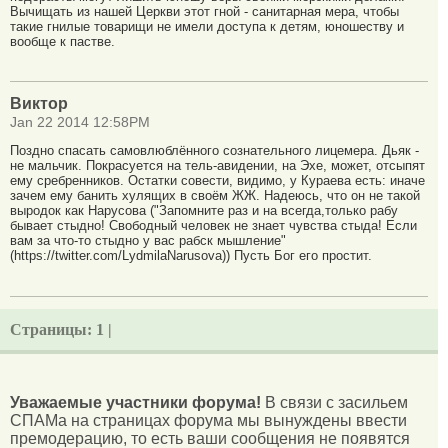
Вычищать из нашей Церкви этот гной - санитарная мера, чтобы
такие гнилые товарищи не имели доступа к детям, юношеству и
вообще к пастве.
Виктор
Jan 22 2014 12:58PM
Поздно спасать самовлюблённого сознательного лицемера. Дьяк -
не мальчик. Покрасуется на тель-авидении, на Эхе, может, отсыпят
ему сребренников. Остатки совести, видимо, у Кураева есть: иначе
зачем ему банить хулящих в своём ЖЖ. Надеюсь, что он не такой
выродок как Нарусова ("Запомните раз и на всегда,только рабу
бывает стыдно! Свободный человек не знает чувства стыда! Если
вам за что-то стыдно у вас рабск мышление"
(https://twitter.com/LydmilaNarusova)) Пусть Бог его простит.
Страницы:
1 |
Уважаемые участники форума!
В связи с засильем
СПАМа на страницах форума мы вынуждены ввести
премодерацию, то есть ваши сообщения не появятся