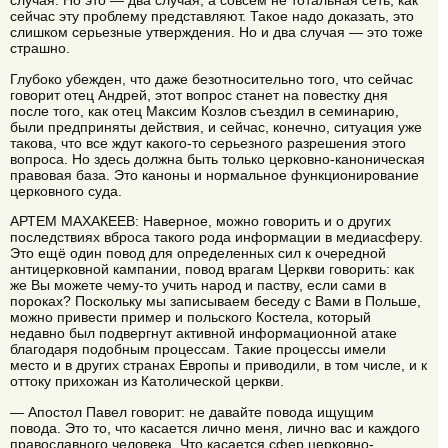
случая. Но это — два случая, а совсем не тотальная сеть, как
сейчас эту проблему представляют. Такое надо доказать, это
слишком серьезные утверждения. Но и два случая — это тоже
страшно.
Глубоко убежден, что даже безотносительно того, что сейчас
говорит отец Андрей, этот вопрос станет на повестку дня
после того, как отец Максим Козлов съездил в семинарию,
были предприняты действия, и сейчас, конечно, ситуация уже
такова, что все ждут какого-то серьезного разрешения этого
вопроса. Но здесь должна быть только церковно-каноническая
правовая база. Это каноны и нормальное функционирование
церковного суда.
АРТЕМ МАХАКЕЕВ: Наверное, можно говорить и о других
последствиях вброса такого рода информации в медиасферу.
Это ещё один повод для определенных сил к очередной
антицерковной кампании, повод врагам Церкви говорить: как
же Вы можете чему-то учить народ и паству, если сами в
пороках? Поскольку мы записываем беседу с Вами в Польше,
можно привести пример и польского Костела, который
недавно был подвергнут активной информационной атаке
благодаря подобным процессам. Такие процессы имели
место и в других странах Европы и приводили, в том числе, и к
оттоку прихожан из Католической церкви.
— Апостол Павел говорит: не давайте повода ищущим
повода. Это то, что касается лично меня, лично вас и каждого
православного человека. Что касается сфер церковно-