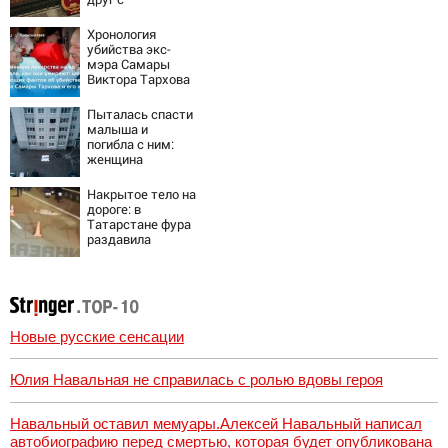
подозрением:
Зеленский
Хронология
поставил задачу
убийства экс-
своим
мэра Самары
дипломатам
Виктора Тархова
и его жены: шесть
шокирующих
Пыталась спасти
фактов, новые
малыша и
подробности
погибла с ним:
женщина
разбилась
насмерть на
Накрытое тело на
глазах у детей
дороге: в
06/08/2026 –
Татарстане фура
Новости
раздавила
женщину - видео
06/08/2026 –
Новости
Новые русские сенсации
Юлия Навальная не справилась с ролью вдовы героя
Навальный оставил мемуары.Алексей Навальный написал
автобиографию перед смертью, которая будет опубликована