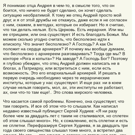
Я понимаю отца Андрея в чем-то, в смысле того, что он
боится, что ничего не будет сделано, он хочет сделать
ситуацию необратимой. К тому же отец Андрей просто мой
друг, и я от этой дружбы не откажусь, даже если я не согласен
с ним, скажем, в методах, которые он избирает. Но я считаю,
что так делать нельзя. Есть Церковь. Есть иерархия. Или мы
ее отрицаем, или она существует. И есть благодать Божья. Мы
можем сколько угодно считать, что бесполезно идти к
епископу. Что значит бесполезно? А Господь? А как Он
положит на сердце архиерея? И почему мы вообще думаем,
что бесполезно с архиереем разговаривать? Тогда где мы? В
конторе «Рога и копыта»? На заводе? А Господь Бог? Поэтому
я глубоко убежден, что отец Андрей должен написать не в
блогах, а Патриарху, или встретиться с ним, если есть
возможность. Это его епархиальный архиерей. И решать в
первую очередь необходимо через те иерархические
институты, которые у нас существуют. И еще раз: ни в коем
случае нельзя говорить, мол, ах, эти институты не работают,
ах, они что-то там еще!.. Это слова мирского человека.
Что касается самой проблемы. Конечно, она существует, что
там говорить. И все об этом что-то слышали. Как написал
недавно известный публицист Сергей Худиев: «Я ни разу
более чем за двадцать лет с таким не сталкивался, но сплетен
об этом слышал много». Но, к сожалению, есть сплетни и есть
не сплетни. Перефразируя Сергея Худиева, я за двадцать три
года своего священства слышал тоже много, а встретил два