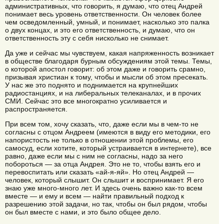
административных, что говорить, я думаю, что отец Андрей
понимает весь уровень ответственности. Он человек более
чем осведомленный, умный, и понимает, насколько это палка
о двух концах, и это его ответственность, и думаю, что он
ответственность эту с себя нисколько не снимает.
Да уже и сейчас мы чувствуем, какая напряженность возникает
в обществе благодаря бурным обсуждениям этой темы. Темы,
о которой апостол говорит: об этом даже и говорить срамно,
призывая христиан к тому, чтобы и мысли об этом пресекать.
У нас же это поднято и поднимается на крупнейших
радиостанциях, и на либеральных телеканалах, и в прочих
СМИ. Сейчас это все многократно усиливается и
распространяется.
При всем том, хочу сказать, что, даже если мы в чем-то не
согласны с отцом Андреем (имеются в виду его методики, его
напористость не только в отношении этой проблемы, его
самосуд, если хотите, который устраивается в интернете), все
равно, даже если мы с ним не согласны, надо за него
побороться — за отца Андрея. Это не то, чтобы взять его и
перевоспитать или сказать «ай-я-яй». Но отец Андрей —
человек, который слышит. Он слышит и воспринимает. Я его
знаю уже много-много лет. И здесь очень важно как-то всем
вместе — и ему и всем — найти правильный подход к
разрешению этой задачи, но так, чтобы он был рядом, чтобы
он был вместе с нами, и это было общее дело.