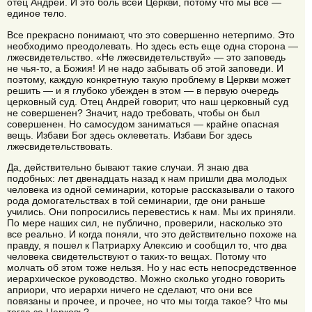
отец Андрей. И это боль всей Церкви, потому что мы все —
единое тело.
Все прекрасно понимают, что это совершенно нетерпимо. Это
необходимо преодолевать. Но здесь есть еще одна сторона —
лжесвидетельство. «Не лжесвидетельствуй» — это заповедь
не чья-то, а Божия! И не надо забывать об этой заповеди. И
поэтому, каждую конкретную такую проблему в Церкви может
решить — и я глубоко убежден в этом — в первую очередь
церковный суд. Отец Андрей говорит, что наш церковный суд
не совершенен? Значит, надо требовать, чтобы он был
совершенен. Но самосудом заниматься — крайне опасная
вещь. Избави Бог здесь оклеветать. Избави Бог здесь
лжесвидетельствовать.
Да, действительно бывают такие случаи. Я знаю два
подобных: лет двенадцать назад к нам пришли два молодых
человека из одной семинарии, которые рассказывали о такого
рода домогательствах в той семинарии, где они раньше
учились. Они попросились перевестись к нам. Мы их приняли.
По мере наших сил, не публично, проверили, насколько это
все реально. И когда поняли, что это действительно похоже на
правду, я пошел к Патриарху Алексию и сообщил то, что два
человека свидетельствуют о таких-то вещах. Потому что
молчать об этом тоже нельзя. Но у нас есть непосредственное
иерархическое руководство. Можно сколько угодно говорить
априори, что иерархи ничего не сделают, что они все
повязаны и прочее, и прочее, но что мы тогда такое? Что мы