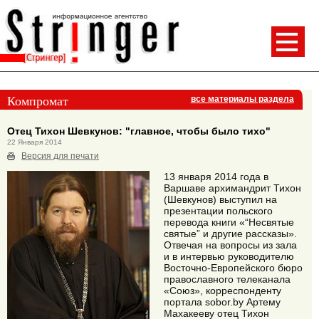
Компромат
все материалы раздела
Отец Тихон Шевкунов: "главное, чтобы было тихо"
22 Января 2014
Версия для печати
13 января 2014 года в
Варшаве архимандрит Тихон
(Шевкунов) выступил на
презентации польского
перевода книги «“Несвятые
святые” и другие рассказы».
Отвечая на вопросы из зала
и в интервью руководителю
Восточно-Европейского бюро
православного телеканала
«Союз», корреспонденту
портала sobor.by Артему
Махакееву отец Тихон