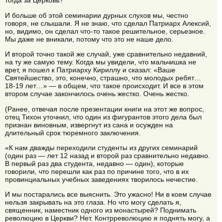
тогда за Церковь?
И больше об этой семинарии дурных слухов мы, честно
говоря, не слышали. Я не знаю, что сделал Патриарх Алексий,
но, видимо, он сделал что-то такое решительное, серьезное.
Мы даже не вникали, потому что это не наше дело.
И второй точно такой же случай, уже сравнительно недавний,
на ту же самую тему. Когда мы увидели, что мальчишка не
врет, я пошел к Патриарху Кириллу и сказал: «Ваше
Святейшество, это, конечно, страшно, что молодых ребят…
18-19 лет…» — в общем, что такое происходит. И все в этом
втором случае закончилось очень жестко. Очень жестко.
(Ранее, отвечая после презентации книги на этот же вопрос,
отец Тихон уточнил, что один из фигурантов этого дела был
признан виновным, извергнут из сана и осужден на
длительный срок тюремного заключения.
«К нам дважды переходили студенты из других семинарий
(один раз — лет 12 назад и второй раз сравнительно недавно.
В первый раз два студента, недавно — один), которые
говорили, что перешли как раз по причине того, что в их
провинциальных учебных заведениях творилось нечестие.
И мы постарались все выяснить. Это ужасно! Ни в коем случае
нельзя закрывать на это глаза. Но что могу сделать я,
священник, наместник одного из монастырей? Поднимать
революцию в Церкви? Нет. Контрреволюцию я поднять могу, а