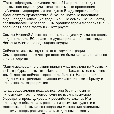
"Также обращаем внимание, что с 21 апреля проходит
пасхальная неделя, учитывая, что в месте проведения
публичного мероприятия находится Владимирский собор,
Храм святого Архистратига Михаила, которые посещают
люди, поддерживающие традиционные семейные ценности,
противоположные заявленным организатором мероприятия", -
сообщает Новая газета в С-Петербурге.
Сам ли Николай Алексеев проявил инициативу, или его хохлы
подослали, или ЕС с пакетом дуста прислал, но, как всегда,
Николая Алексеева поджидала неудача...
Сейчас активисты ждут ответа от администрации
Симферополя – там четыре шествия были запланированы на
20 и 21 апреля.
"Задумывалось, что в акции примут участие люди из Москвы и
из Петербурга, – отметил Николаев. – Поехать могли многие,
тем более что сейчас подешевели билеты. На прошлой
неделе мы встречались с местными активистами в Крыму и
планировали мероприятие.
Когда уведомления подавались, они были в новинку
чиновникам, тем не менее, судя по всему, крымские
бюрократы проштудировали российские законы. Мы
планируем обжаловать решения и крымских судах, и в
московских. Часть заявок подавали московские активисты,
поэтому теперь рассматривать их должны по месту