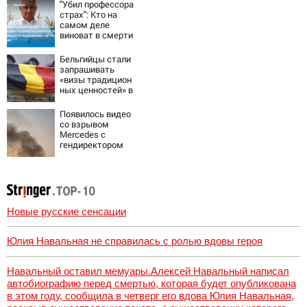
постройки в СНТ
"Убил профессора
– Новости Твери
страх": Кто на
и городов
самом деле
Тверской области
виноват в смерти
сегодня -
ученого Зезина,
Afanasy.biz –
остановившего
Бельгийцы стали
Тверские
мальчишек на
запрашивать
новости. Новости
поле с горохом
«визы традицион
ных ценностей» в
посольстве РФ
Появилось видео
со взрывом
Mercedes с
гендиректором
«Уралдронзавода
» на Урале
Новые русские сенсации
Юлия Навальная не справилась с ролью вдовы героя
Навальный оставил мемуары.Алексей Навальный написал
автобиографию перед смертью, которая будет опубликована
в этом году, сообщила в четверг его вдова Юлия Навальная,