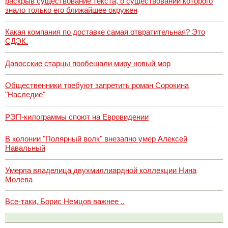
раскрыв существование текста, о существовании которого
знало только его ближайшее окружен
Какая компания по доставке самая отвратительная? Это
СДЭК.
Давосские старцы пообещали миру новый мор
Общественники требуют запретить роман Сорокина
"Наследие"
РЭП-килограммы споют на Евровидении
В колонии "Полярный волк" внезапно умер Алексей
Навальный
Умерла владелица двухмиллиардной коллекции Нина
Молева
Все-таки, Борис Немцов важнее ..