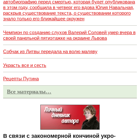
автобиографию перед смертью, которая будет опубликована
в этом году, сообщила в четверг его вдова Юлия Навальная,
раскрыв существование текста, о существовании которого
знало только его ближайшее окружен
Чемпион по созданию слухов Валерий Соловей умер вчера в
своей панельной пятиэтажке на окраине Львова
Собчак из Литвы передала на волю маляву
Украсть все и сесть
Рецепты Путина
Все материалы…
В связи с закономерной кончиной укро-