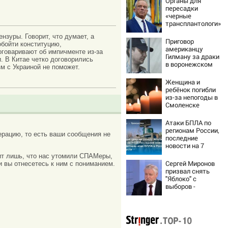
Органы для
пересадки
«черные
трансплантологи»
извлекали у еще
нзуры. Говорит, что думает, а
живых пациентов
Приговор
обойти конституцию,
американцу
оговаривают об импичменте из-за
Гилману за драки
. В Китае четко договорились
в воронежском
м с Украиной не поможет.
СИЗО
потребовали
Женщина и
ужесточить -
ребёнок погибли
Новости на
из-за непогоды в
Вести.ru
Смоленске
Атаки БПЛА по
регионам России,
рацию, то есть ваши сообщения не
последние
новости на 7
августа 2026:
ачит лишь, что нас утомили СПАМеры,
последствия,
Сергей Миронов
и вы отнесетесь к ним с пониманием.
атаки на склады
призвал снять
Wildberries,
"Яблоко" с
состояние
выборов -
пострадавших
Новости на
Вести.ru