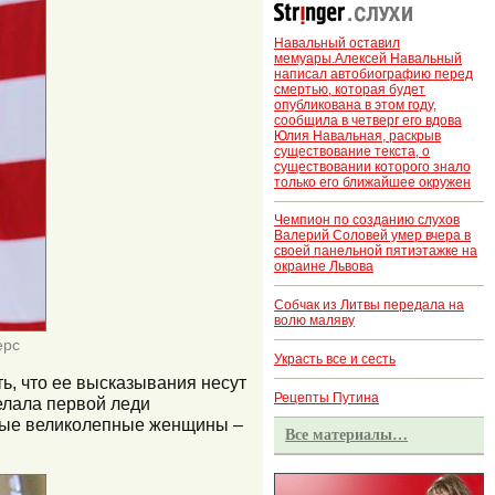
Навальный оставил
мемуары.Алексей Навальный
написал автобиографию перед
смертью, которая будет
опубликована в этом году,
сообщила в четверг его вдова
Юлия Навальная, раскрыв
существование текста, о
существовании которого знало
только его ближайшее окружен
Чемпион по созданию слухов
Валерий Соловей умер вчера в
своей панельной пятиэтажке на
окраине Львова
Собчак из Литвы передала на
волю маляву
ерс
Украсть все и сесть
ь, что ее высказывания несут
Рецепты Путина
елала первой леди
амые великолепные женщины –
Все материалы…