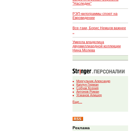
"Наследие"
РЭП-килограммы споют на
Евровидении
Все-таки, Борис Немцов важнее
..
Умерла владелица
двухмиллиардной коллекции
Нина Молева
Моргульчик Александр
Каплун Герман
Собчак Ксения
Антонов Роман
Усманов Алишер
Еще…
Реклама