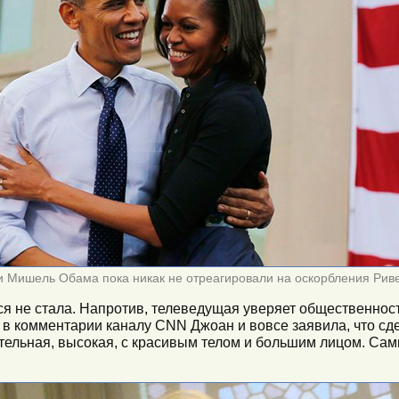
и Мишель Обама пока никак не отреагировали на оскорбления Рив
ся не стала. Напротив, телеведущая уверяет общественност
 в комментарии каналу CNN Джоан и вовсе заявила, что сд
ательная, высокая, с красивым телом и большим лицом. С