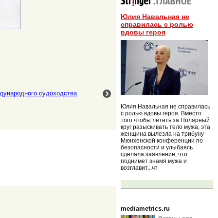
Юлия Навальная не
справилась с ролью
вдовы героя
ждународного судоходства
Юлия Навальная не справилась
с ролью вдовы героя. Вместо
того чтобы лететь за Полярный
круг разыскивать тело мужа, эта
женщина вылезла на трибуну
Мюнхенской конференции по
безопасности и улыбаясь
сделала заявление, что
поднимет знамя мужа и
возглавит...чт
mediametrics.ru