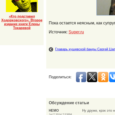
«Кто подставил
Ходорковского». Второе
Пока остается неясным, как супр
издание книги Елены
Токаревой
Источник:
Super.ru
Главарь кущевской банды Сергей Ца
Поделиться:
Обсуждение статьи
НЕМО
Ну друже, крэк это 
Jul 7 2014 7:53PM