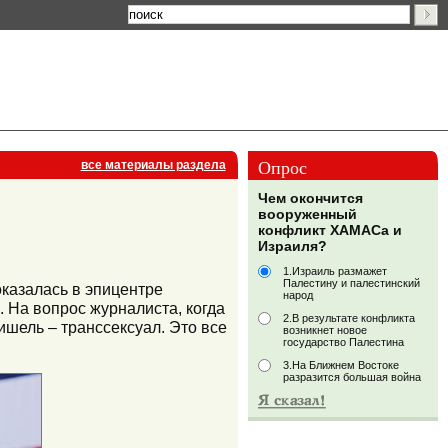
Опрос
все материалы раздела
Чем окончится
вооруженный
конфликт ХАМАСа и
Израиля?
1.Израиль размажет
Палестину и палестинский
казалась в эпицентре
народ
 На вопрос журналиста, когда
2.В результате конфликта
ишель – транссексуал. Это все
возникнет новое
государство Палестина
3.На Ближнем Востоке
разразится большая война