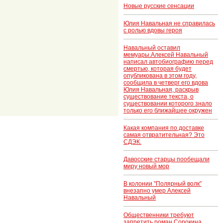
Новые русские сенсации
Юлия Навальная не справилась
с ролью вдовы героя
Навальный оставил
мемуары.Алексей Навальный
написал автобиографию перед
смертью, которая будет
опубликована в этом году,
сообщила в четверг его вдова
Юлия Навальная, раскрыв
существование текста, о
существовании которого знало
только его ближайшее окружен
Какая компания по доставке
самая отвратительная? Это
СДЭК.
Давосские старцы пообещали
миру новый мор
В колонии "Полярный волк"
внезапно умер Алексей
Навальный
Общественники требуют
запретить роман Сорокина