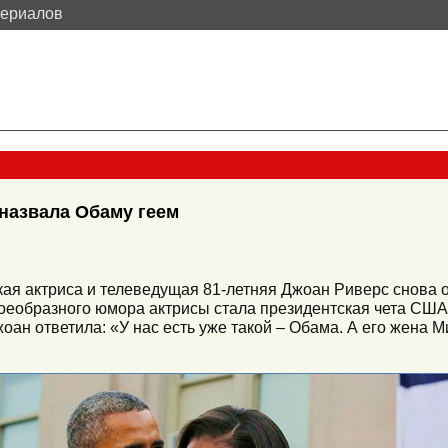
териалов
назвала Обаму геем
ая актриса и телеведущая 81-летняя Джоан Риверс снова о
воеобразного юмора актрисы стала президентская чета США.
жоан ответила: «У нас есть уже такой – Обама. А его жена М