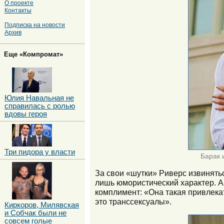
О проекте
Контакты
Подписка на новости
Архив
Еще «Компромат»
Юлия Навальная не
справилась с ролью
вдовы героя
Три пидора у власти
Барак 
За свои «шутки» Риверс извинять
лишь юмористический характер. А
комплимент: «Она такая привлек
это транссексуалы».
Киркоров, Милявская
и Собчак были не
совсем голые