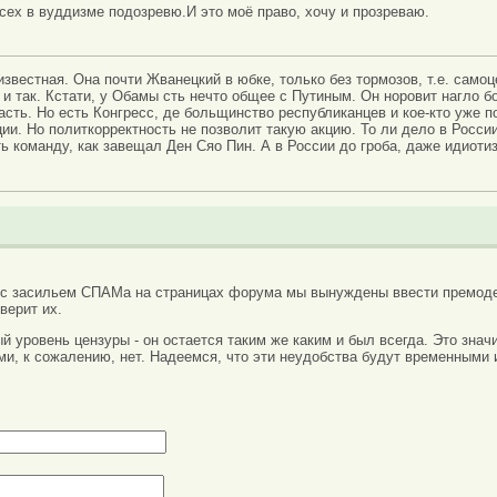
усех в вуддизме подозревю.И это моё право, хочу и прозреваю.
звестная. Она почти Жванецкий в юбке, только без тормозов, т.е. самоце
и так. Кстати, у Обамы сть нечто общее с Путиным. Он норовит нагло б
сть. Но есть Конгресс, де больщинство республиканцев и кое-кто уже п
ии. Но политкорректность не позволит такую акцию. То ли дело в России
ь команду, как завещал Ден Сяо Пин. А в России до гроба, даже идиотиз
 с засильем СПАМа на страницах форума мы вынуждены ввести премоде
верит их.
вый уровень цензуры - он остается таким же каким и был всегда. Это зн
ми, к сожалению, нет. Надеемся, что эти неудобства будут временными 