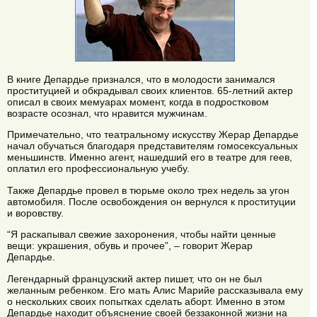
В книге Депардье признался, что в молодости занимался
проституцией и обкрадывал своих клиентов. 65-летний актер
описал в своих мемуарах момент, когда в подростковом
возрасте осознал, что нравится мужчинам.
Примечательно, что театральному искусству Жерар Депардье
начал обучаться благодаря представителям гомосексуальных
меньшинств. Именно агент, нашедший его в театре для геев,
оплатил его профессиональную учебу.
Также Депардье провел в тюрьме около трех недель за угон
автомобиля. После освобождения он вернулся к проституции
и воровству.
“Я раскапывал свежие захоронения, чтобы найти ценные
вещи: украшения, обувь и прочее”, – говорит Жерар
Депардье.
Легендарный французский актер пишет, что он не был
желанным ребенком. Его мать Алис Марийе рассказывала ему
о нескольких своих попытках сделать аборт. Именно в этом
Депардье находит объяснение своей беззаконной жизни на