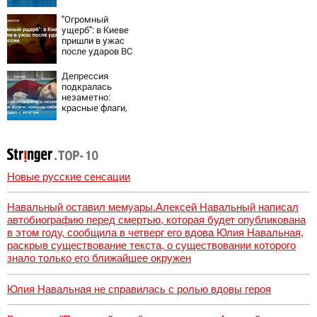
остановка боев
грозит для нее
"Огромный
хаосом
ущерб": в Киеве
пришли в ужас
после ударов ВС
России
Депрессия
подкралась
незаметно:
красные флаги,
помощь себе и
что происходит с
мозгом
Новые русские сенсации
Навальный оставил мемуары.Алексей Навальный написал
автобиографию перед смертью, которая будет опубликована
в этом году, сообщила в четверг его вдова Юлия Навальная,
раскрыв существование текста, о существовании которого
знало только его ближайшее окружен
Юлия Навальная не справилась с ролью вдовы героя