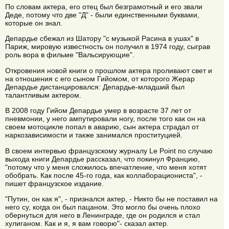
По словам актера, его отец был безграмотный и его звали
Деде, потому что две "Д" - были единственными буквами,
которые он знал.
Депардье сбежал из Шатору "с музыкой Расина в ушах" в
Париж, мировую известность он получил в 1974 году, сыграв
роль вора в фильме "Вальсирующие".
Откровения новой книги о прошлом актера проливают свет и
на отношения с его сыном Гийомом, от которого Жерар
Депардье дистанцировался: Депардье-младший был
талантливым актером.
В 2008 году Гийом Депардье умер в возрасте 37 лет от
пневмонии, у него ампутировали ногу, после того как он на
своем мотоцикле попал в аварию, сын актера страдал от
наркозависимости и также занимался проституцией.
В своем интервью французскому журналу Le Point по случаю
выхода книги Депардье рассказал, что покинул Францию,
"потому что у меня сложилось впечатление, что меня хотят
обобрать. Как после 45-го года, как коллаборациониста", -
пишет французское издание.
"Путин, он как я", - признался актер, - Никто бы не поставил на
него су, когда он был пацаном. Это могло бы очень плохо
обернуться для него в Ленинграде, где он родился и стал
хулиганом. Как и я, я вам говорю"- сказал актер.