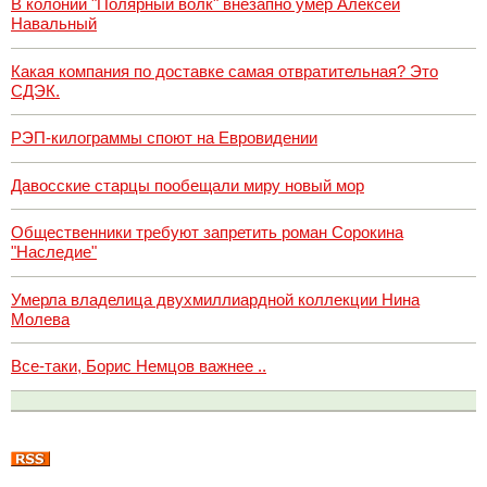
В колонии "Полярный волк" внезапно умер Алексей
Навальный
Какая компания по доставке самая отвратительная? Это
СДЭК.
РЭП-килограммы споют на Евровидении
Давосские старцы пообещали миру новый мор
Общественники требуют запретить роман Сорокина
"Наследие"
Умерла владелица двухмиллиардной коллекции Нина
Молева
Все-таки, Борис Немцов важнее ..