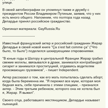
улице.
В своей автобиографии он упомянул также и дружбу с
президентом России Владимиром Путиным, заявив, что у них
есть много общего. Напомним, что полтора года назад
Депардье принял российское гражданство.
Оригинал материала: GayRussia.Ru
---------------------------
Известный французский актер и российский гражданин Жерар
Депардье в своей новой книге "Ça s’est fait comme ça" ("Что
было, то было") поделился шокирующими откровениями.
"В юные годы в Шатору в центральной Франции Жерар грабил
свежие могилы, ввязывался в драки, занимался контрабандой
сигарет и занимался проституцией, отдаваясь водителям
проезжающих грузовиков", - пишет Independent.
Актер рассказал о том, как его мать попыталась сделать аборт,
когда была беременна им. "Я пережил все муки, которая моя
бедная мать, себе причинила с этими спицами, - признался
актер. - Этим третьим ребенком, которого она не хотела был
я, Жерар. Я выжил".
Своего отца, работавшего жестянщиком, Депардье называет
пьяницей.