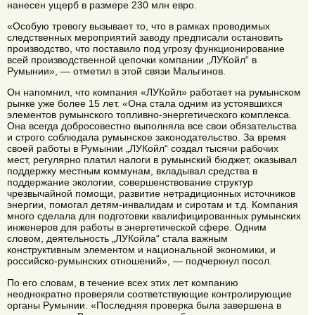
нанесен ущерб в размере 230 млн евро.
«Особую тревогу вызывает то, что в рамках проводимых
следственных мероприятий заводу предписали остановить
производство, что поставило под угрозу функционирование
всей производственной цепочки компании „ЛУКойл“ в
Румынии», — отметил в этой связи Мальгинов.
Он напомнил, что компания «ЛУКойл» работает на румынском
рынке уже более 15 лет. «Она стала одним из устоявшихся
элементов румынского топливно-энергетического комплекса.
Она всегда добросовестно выполняла все свои обязательства
и строго соблюдала румынское законодательство. За время
своей работы в Румынии „ЛУКойл“ создал тысячи рабочих
мест, регулярно платил налоги в румынский бюджет, оказывал
поддержку местным коммунам, вкладывал средства в
поддержание экологии, совершенствование структур
чрезвычайной помощи, развитие нетрадиционных источников
энергии, помогал детям-инвалидам и сиротам и т.д. Компания
много сделала для подготовки квалифицированных румынских
инженеров для работы в энергетической сфере. Одним
словом, деятельность „ЛУКойла“ стала важным
конструктивным элементом и национальной экономики, и
российско-румынских отношений», — подчеркнул посол.
По его словам, в течение всех этих лет компанию
неоднократно проверяли соответствующие контролирующие
органы Румынии. «Последняя проверка была завершена в