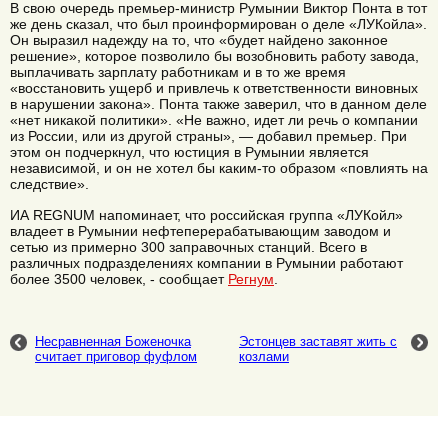
В свою очередь премьер-министр Румынии Виктор Понта в тот
же день сказал, что был проинформирован о деле «ЛУКойла».
Он выразил надежду на то, что «будет найдено законное
решение», которое позволило бы возобновить работу завода,
выплачивать зарплату работникам и в то же время
«восстановить ущерб и привлечь к ответственности виновных
в нарушении закона». Понта также заверил, что в данном деле
«нет никакой политики». «Не важно, идет ли речь о компании
из России, или из другой страны», — добавил премьер. При
этом он подчеркнул, что юстиция в Румынии является
независимой, и он не хотел бы каким-то образом «повлиять на
следствие».
ИА REGNUM напоминает, что российская группа «ЛУКойл»
владеет в Румынии нефтеперерабатывающим заводом и
сетью из примерно 300 заправочных станций. Всего в
различных подразделениях компании в Румынии работают
более 3500 человек, - сообщает
Регнум
.
Несравненная Боженочка
Эстонцев заставят жить с
считает приговор фуфлом
козлами