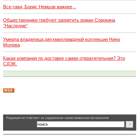
Все-таки, Борис Немцов важнее ..
Общественники требуют запретить роман Сорокина
"Наследие"
Умерла владелица двухмиллиардной коллекции Нина
Молева
Какая компания по доставке самая отвратительная? Это
СДЭК.
Pедакция не отвечает за содержание заимствованных материалов