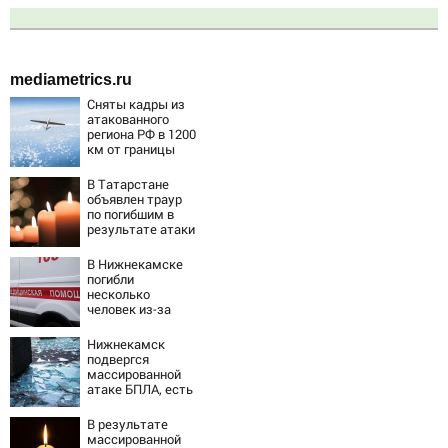
mediametrics.ru
Сняты кадры из
атакованного
региона РФ в 1200
км от границы
В Татарстане
объявлен траур
по погибшим в
результате атаки
БПЛА на
Нижнекамск
В Нижнекамске
погибли
несколько
человек из-за
массированной
атаки БПЛА
Нижнекамск
подвергся
массированной
атаке БПЛА, есть
погибшие
В результате
массированной