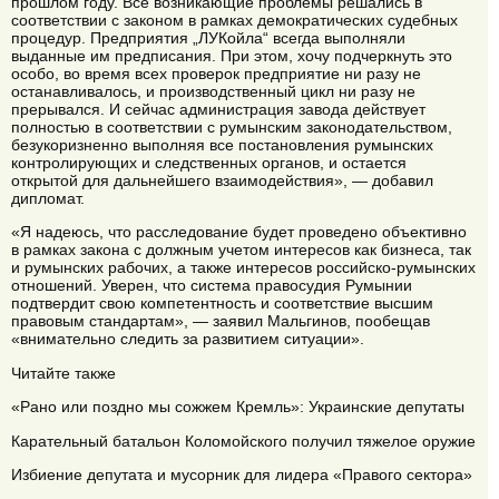
прошлом году. Все возникающие проблемы решались в
соответствии с законом в рамках демократических судебных
процедур. Предприятия „ЛУКойла“ всегда выполняли
выданные им предписания. При этом, хочу подчеркнуть это
особо, во время всех проверок предприятие ни разу не
останавливалось, и производственный цикл ни разу не
прерывался. И сейчас администрация завода действует
полностью в соответствии с румынским законодательством,
безукоризненно выполняя все постановления румынских
контролирующих и следственных органов, и остается
открытой для дальнейшего взаимодействия», — добавил
дипломат.
«Я надеюсь, что расследование будет проведено объективно
в рамках закона с должным учетом интересов как бизнеса, так
и румынских рабочих, а также интересов российско-румынских
отношений. Уверен, что система правосудия Румынии
подтвердит свою компетентность и соответствие высшим
правовым стандартам», — заявил Мальгинов, пообещав
«внимательно следить за развитием ситуации».
Читайте также
«Рано или поздно мы сожжем Кремль»: Украинские депутаты
Карательный батальон Коломойского получил тяжелое оружие
Избиение депутата и мусорник для лидера «Правого сектора»