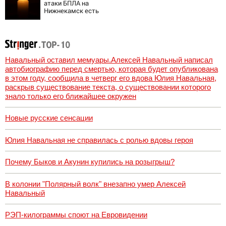
атаки БПЛА на
Нижнекамск есть
погибшие
Навальный оставил мемуары.Алексей Навальный написал
автобиографию перед смертью, которая будет опубликована
в этом году, сообщила в четверг его вдова Юлия Навальная,
раскрыв существование текста, о существовании которого
знало только его ближайшее окружен
Новые русские сенсации
Юлия Навальная не справилась с ролью вдовы героя
Почему Быков и Акунин купились на розыгрыш?
В колонии "Полярный волк" внезапно умер Алексей
Навальный
РЭП-килограммы споют на Евровидении