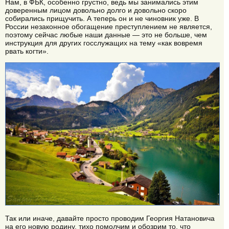
Нам, в ФБК, особенно грустно, ведь мы занимались этим
доверенным лицом довольно долго и довольно скоро
собирались прищучить. А теперь он и не чиновник уже. В
России незаконное обогащение преступлением не является,
поэтому сейчас любые наши данные — это не больше, чем
инструкция для других госслужащих на тему «как вовремя
рвать когти».
Так или иначе, давайте просто проводим Георгия Натановича
на его новую родину, тихо помолчим и обозрим то, что