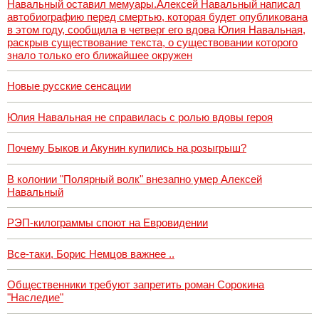
Навальный оставил мемуары.Алексей Навальный написал
автобиографию перед смертью, которая будет опубликована
в этом году, сообщила в четверг его вдова Юлия Навальная,
раскрыв существование текста, о существовании которого
знало только его ближайшее окружен
Новые русские сенсации
Юлия Навальная не справилась с ролью вдовы героя
Почему Быков и Акунин купились на розыгрыш?
В колонии "Полярный волк" внезапно умер Алексей
Навальный
РЭП-килограммы споют на Евровидении
Все-таки, Борис Немцов важнее ..
Общественники требуют запретить роман Сорокина
"Наследие"