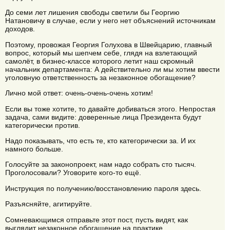
До семи лет лишения свободы светили бы Георгию
Натановичу в случае, если у него нет объяснений источникам
доходов.
Поэтому, провожая Георгия Голухова в Швейцарию, главный
вопрос, который мы шепчем себе, глядя на взлетающий
самолёт, в бизнес-классе которого летит наш скромный
начальник департамента: А действительно ли мы хотим ввести
уголовную ответственность за незаконное обогащение?
Лично мой ответ: очень-очень-очень хотим!
Если вы тоже хотите, то давайте добиваться этого. Непростая
задача, сами видите: доверенные лица Президента будут
категорически против.
Надо показывать, что есть те, кто категорически за. И их
намного больше.
Голосуйте за законопроект, нам надо собрать сто тысяч.
Проголосовали? Уговорите кого-то ещё.
Инструкция по получению/восстановлению пароля здесь.
Разъясняйте, агитируйте.
Сомневающимся отправьте этот пост, пусть видят, как
выглядит незаконное обогащение на практике.