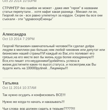
Oct 20 2014 10:50PM
СТРИНГЕР без ошибок не может - даже имя "героя" в названии
статьи перепутали... хотя нафиг какая разница - Михаил ли он,
Георгий ли он - все равно улепетнул за кордон. Скорее бы все они
съехали - эти "здравоохрЕненцы"
Александра
Oct 13 2014 7:29PM
Георгий Натанович-замечательный человек!!!и сделал добра
людям в миллион раз больше,чем любой чиновник или депутат или
бизнесмен нашей страны!!!И каждый из Вас,кто поливает его
грязью,на его месте вел бы жизнь,куда более изощренную!!!
Все,кто пишет это-неудачники!!добейтесь успеха в
жизни,достигните каких-то высот,статуса..и посмотрим,как Вы
будете жить на 100000рублей...Лицемеры!!!
Татьяна
Oct 11 2014 10:37AM
Так нужно осудить и конфисковать ВСЕ!!!
Нужно же когда-то начать и наказывать!!!
Чьи слова- вор должен сидеть в тюрьме?????!!!