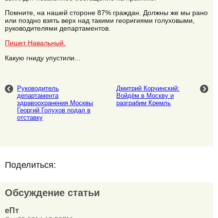
Помните, на нашей стороне 87% граждан. Должны же мы рано
или поздно взять верх над такими георигиями голуховыми,
руководителями департаментов.
Пишет Навальный.
Какую гниду упустили...
Руководитель
Дмитрий Корчинский:
департамента
Войдём в Москву и
здравоохранения Москвы
разграбим Кремль
Георгий Голухов подал в
отставку
Поделиться:
Обсуждение статьи
еПт