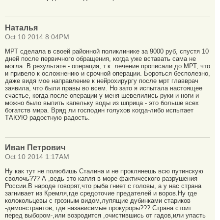
Наталья
Oct 10 2014 8:04PM
МРТ сделала в своей районной поликлинике за 9000 руб, спустя 10
дней после первичного обращения, когда уже вставать сама не
могла. В результате - операция, т.к. лечение прописали до МРТ, что
и привело к осложнению и срочной операции. Бороться бесполезно,
даже видя мое направление к нейрохирургу после мрт главврач
заявила, что были правы во всем. Но зато я испытала настоящее
счастье, когда после операции у меня шевелились руки и ноги и
можно было выпить капельку воды из шприца - это больше всех
богатств мира. Вряд ли господин голухов когда-либо испытает
ТАКУЮ радостную радость.
Иван Петрович
Oct 10 2014 1:17AM
Ну как тут не полюбишь Сталина и не проклянешь всю путинскую
сволочь??? А ,ведь это капля в море фактического разрушения
России.В народе говорят,что рыба гниет с головы, а у нас страна
загнивает из Кремля,где средоточие предателей и воров.Ну где
колокольцевы с грозным видом,лупящие дубинками стариков
-демонстрантов, где назависимые прокуроры??? Страна стоит
перед выбором-,или возродится ,очистившись от гадов,или упасть