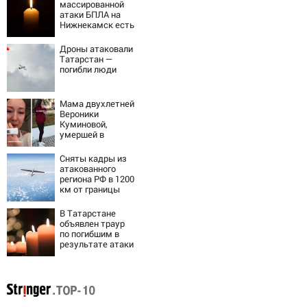
массированной
атаки БПЛА на
Нижнекамск есть
погибшие
Дроны атаковали
Татарстан —
погибли люди
Мама двухлетней
Вероники
Куминовой,
умершей в
больнице,
беременна: семья
Сняты кадры из
ждет девочку
атакованного
региона РФ в 1200
км от границы
В Татарстане
объявлен траур
по погибшим в
результате атаки
БПЛА на
Нижнекамск