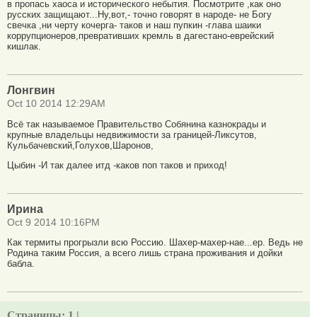
в пропась хаоса и исторического небытия. Посмотрите ,как оно
русских защищают...Ну,вот,- точно говорят в народе- не Богу
свечка ,ни черту кочерга- таков и наш пупкин -глава шаики
коррупционеров,превративших кремль в дагестано-еврейский
кишлак.
Лонгвин
Oct 10 2014 12:29AM
Всё так называемое Правительство Собянина казнокрады и
крупные владельцы недвижимости за границей-Ликсутов,
Кульбачевский,Голухов,Шаронов,
Цыбин -И так далее итд -каков поп таков и приход!
Ирина
Oct 9 2014 10:16PM
Как термиты прогрызли всю Россию. Шахер-махер-нае...ер. Ведь не
Родина таким Россия, а всего лишь страна проживания и дойки
бабла.
Страницы:
1 |