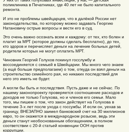
У них от таких голуховых инвестиции, у нас — детская
поликлиника в Печатниках, где 40 лет не было капитального
ремонта.
И это не проблемы швейцарцев, что в далёкой России нет
законодательства, по которому можно задавать Георгию
Натановичу острые вопросы и вести его в суд.
Это очень важно осознать всем и каждому: от тех, кто болен и
платит за МРТ (которое должны сделать бесплатно), до тех,
кто здоров и перечисляет деньги на лечение больных детей,
родители которых не могут оплатить МРТ.
Чиновник Георгий Голухов покинул госслужбу и
воссоединяется с семьей в Швейцарии. Мы много чего знаем
(а ещё больше предполагаем) о том, откуда он взял деньги на
строительство семейного рая, но никаких последствий для
него это иметь не будет.
А могли бы быть и последствия. Пусть даже и не сейчас. По
нашему законопроекту проверяется соотношение расходов и
доходов не только Голухова, но и членов его семьи. Мало
того, мы пишем о том, что закон действует на Голухова в
течение 3-х лет после ухода с госсужбы. И если он, уехав за
границу, ВНЕЗАПНО заимел банковский счет на 30 миллионов
евро, то он окажется в международном розыске, ведь эти
деньги станут необоснованным обогащением, в полном
соответствии с 20-й статьей конвенции ООН против
коррупции.