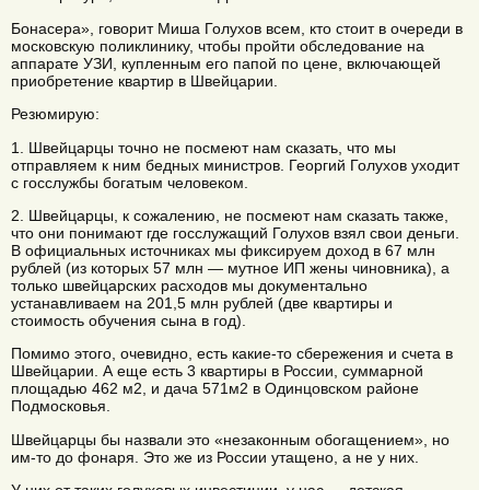
Бонасера», говорит Миша Голухов всем, кто стоит в очереди в
московскую поликлинику, чтобы пройти обследование на
аппарате УЗИ, купленным его папой по цене, включающей
приобретение квартир в Швейцарии.
Резюмирую:
1. Швейцарцы точно не посмеют нам сказать, что мы
отправляем к ним бедных министров. Георгий Голухов уходит
с госслужбы богатым человеком.
2. Швейцарцы, к сожалению, не посмеют нам сказать также,
что они понимают где госслужащий Голухов взял свои деньги.
В официальных источниках мы фиксируем доход в 67 млн
рублей (из которых 57 млн — мутное ИП жены чиновника), а
только швейцарских расходов мы документально
устанавливаем на 201,5 млн рублей (две квартиры и
стоимость обучения сына в год).
Помимо этого, очевидно, есть какие-то сбережения и счета в
Швейцарии. А еще есть 3 квартиры в России, суммарной
площадью 462 м2, и дача 571м2 в Одинцовском районе
Подмосковья.
Швейцарцы бы назвали это «незаконным обогащением», но
им-то до фонаря. Это же из России утащено, а не у них.