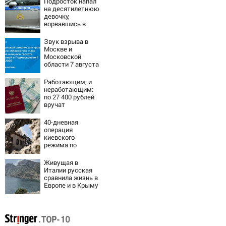
Подросток напал
на десятилетнюю
девочку,
ворвавшись в
квартиру
Звук взрыва в
Москве и
Московской
области 7 августа
2026 года:
Причины,
Работающим, и
источник, откуда
неработающим:
был громкий
по 27 400 рублей
хлопок
вручат
пенсионерам в
сентябре -
40-дневная
PrimaMedia.ru
операция
киевского
режима по
«принуждению
России к миру»
Живущая в
обернулась для
Италии русская
Украины
сравнила жизнь в
провалом
Европе и в Крыму