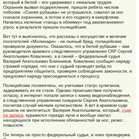
который в белой – его удерживал с немалым трудом.
Охранник вызвал подкрепление, пришли ребята числом
поболее. «Синяя рубашка» не устрашился, схватил за нос
сначала охранника, а потом и его подмогу в камуфляже.
Начались нелепые «танцы в обнимку» под аккомпанемент
угроз, в результате пришли полицейские.
Вот тут и выяснилось, что рассказы о могуществе и величии
посетителей «Молинари» - не пьяный бред, полицейские
проверили документы. Оказалось, что в белой рубашке – зам
руководителя краевого следственного управления СКР Сергей
Анатольевич Коваленко, а в синей – федеральный судья
Валерий Анатольевич Блинников. Коваленко сообщил наряду
стражей порядка, что они с судьей проводят рейд по
предприятиям общепита, проверяя соблюдение законности, и
предложил наряду присоединиться к процессу.
Полицейские посмеялись, но учитывая статус хулиганов,
задерживать их не стали. Однако происшествие получило
огласку, в интернет попали записи с камер видеонаблюдения,
в следственном управлении пожурили Сергея Анатольевича,
посчитав случай мелким хулиганством. А вот в краевом суде
решили не мелочиться: Валерия Анатольевича, который,
судя
по записи
, куражился гораздо ярче и вообще хватал
находящихся при исполнении обязанностей за нос, резко…
повысили.
Он теперь не просто федеральный судья, а член президиума