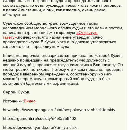
Ставропольского краевого суда и председатель первого
состава суда, то есть, руководит теми, кто выносит приговоры
в первой инстанции, а они, как известно, очень редко
обжалуются.
Судейское сообщество края, возмущенное таким
несовпадением морального облика судьи и его новым постом,
написало открытое письмо в краевую
«Открытую
газету»
,подчеркнув, что назначение утвердил лично
председатель суда Е.Кузин, хотя оно должно утверждаться
коллегиально – президиумом суда.
В письме, впрочем, оговаривается причина, по которой Кузин,
недавно пришедший на председательскую должность с
военной службы, проявляет такую симпатию к Блинникову. Он
любит резких, не тихонь. Потому что и сам недавно, проверяя
порядок в вверенном учреждении, собственноручно (или
можно?) перемахнул трехметровый забор суда, но был
остановлен бдительными охранниками.
Сергей Сухов.
Источники:
Видео
httwatchp://www.opengaz.ru/stat/nespokoyno-v-obiteli-femidy
http://argumenti.ru/society/n450/358402
https://docviewer.yandex.ru/?url=ya-disk-