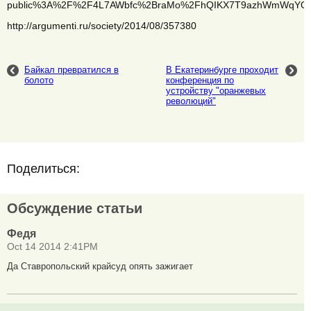
public%3A%2F%2F4L7AWbfc%2BraMo%2FhQIKX7T9azhWmWqY
http://argumenti.ru/society/2014/08/357380
Байкал превратился в
В Екатеринбурге проходит
болото
конференция по
устройству "оранжевых
революций"
Поделиться:
Обсуждение статьи
Федя
Oct 14 2014 2:41PM
Да Ставропольский крайсуд опять зажигает