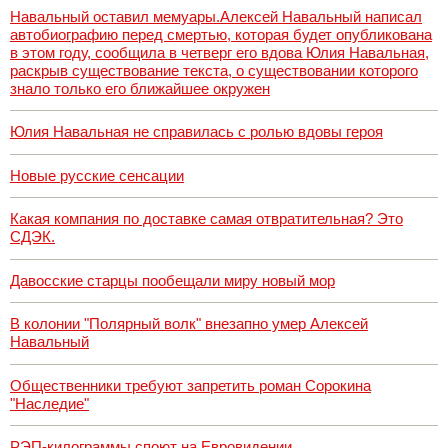
Навальный оставил мемуары.Алексей Навальный написал
автобиографию перед смертью, которая будет опубликована
в этом году, сообщила в четверг его вдова Юлия Навальная,
раскрыв существование текста, о существовании которого
знало только его ближайшее окружен
Юлия Навальная не справилась с ролью вдовы героя
Новые русские сенсации
Какая компания по доставке самая отвратительная? Это
СДЭК.
Давосские старцы пообещали миру новый мор
В колонии "Полярный волк" внезапно умер Алексей
Навальный
Общественники требуют запретить роман Сорокина
"Наследие"
РЭП-килограммы споют на Евровидении