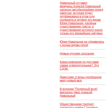
Навальный оставил
мемуары.Алексей Навальный
написал автобиографию перед
смертью, которая будет
опубликована в этом году,
сообщила в четверг его вдова
Юлия Навальная, раскрыв
существование текста, о
существовании которого знало
только его ближайшее окружен
Юлия Навальная не справилась
с ролью вдовы героя
Новые русские сенсации
Какая компания по доставке
самая отвратительная? Это
СДЭК.
Давосские старцы пообещали
миру новый мор
В колонии "Полярный волк"
внезапно умер Алексей
Навальный
Общественники требуют
запретить роман Сорокина