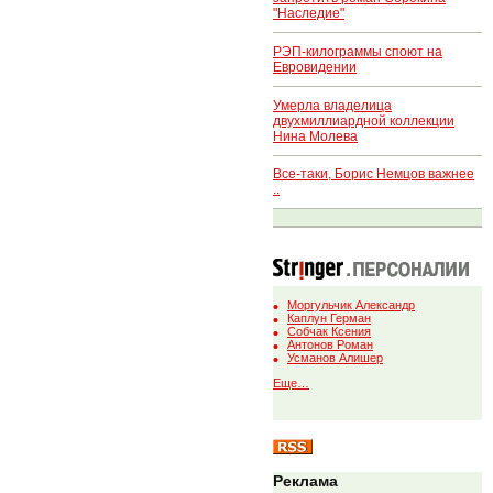
"Наследие"
РЭП-килограммы споют на
Евровидении
Умерла владелица
двухмиллиардной коллекции
Нина Молева
Все-таки, Борис Немцов важнее
..
Моргульчик Александр
Каплун Герман
Собчак Ксения
Антонов Роман
Усманов Алишер
Еще…
Реклама