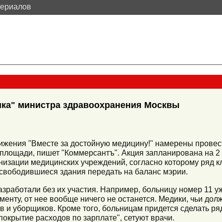
териалов
ика" министра здравоохранения Москвы
ижения "Вместе за достойную медицину!" намерены прове
лощади, пишет "Коммерсантъ". Акция запланирована на 2 
низации медицинских учреждений, согласно которому ряд к
освободившиеся здания передать на баланс мэрии.
азработали без их участия. Например, больницу номер 11 у
ументу, от нее вообще ничего не останется. Медики, чьи долж
 и уборщиков. Кроме того, больницам придется сделать ряд
окрытие расходов по зарплате", сетуют врачи.