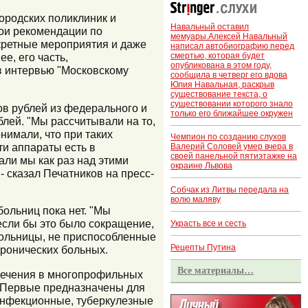
городских поликлиник и
Навальный оставил
ои рекомендации по
мемуары.Алексей Навальный
кретные мероприятия и даже
написал автобиографию перед
смертью, которая будет
е, его часть,
опубликована в этом году,
 в интервью "Московскому
сообщила в четверг его вдова
Юлия Навальная, раскрыв
существование текста, о
существовании которого знало
ов рублей из федерального и
только его ближайшее окружен
лей. "Мы рассчитывали на то,
имали, что при таких
Чемпион по созданию слухов
ти аппараты есть в
Валерий Соловей умер вчера в
своей панельной пятиэтажке на
али мы как раз над этими
окраине Львова
- сказал Печатников на пресс-
Собчак из Литвы передала на
волю маляву
ольниц пока нет. "Мы
если бы это было сокращение,
Украсть все и сесть
Больницы, не приспособленные
Рецепты Путина
хронических больных.
Все материалы…
 лечения в многопрофильных
. Первые предназначены для
"инфекционные, туберкулезные