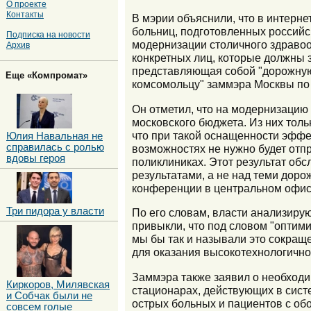
О проекте
Контакты
В мэрии объяснили, что в интерне
больниц, подготовленных россий
Подписка на новости
модернизации столичного здраво
Архив
конкретных лиц, которые должны з
представляющая собой "дорожную к
Еще «Компромат»
комсомольцу" заммэра Москвы по
Он отметил, что на модернизацию
московского бюджета. Из них тол
что при такой оснащенности эффе
Юлия Навальная не
справилась с ролью
возможностях не нужно будет отпр
вдовы героя
поликлиниках. Этот результат обс
результатами, а не над теми доро
конференции в центральном офисе
Три пидора у власти
По его словам, власти анализиру
привыкли, что под словом "оптим
мы бы так и называли это сокращ
для оказания высокотехнологично
Заммэра также заявил о необходи
Киркоров, Милявская
стационарах, действующих в сист
и Собчак были не
острых больных и пациентов с об
совсем голые