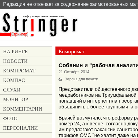
Pедакция не отвечает за содержание заимствованных ма
Компромат
НА РИНГЕ
НОВОСТИ
Собянин и "рабочая аналит
КОМПРОМАТ
21 Октября 2014
КОМПАС
Версия для печати
СЛУХИ
Представители общественного дв
медработников на Триумфальной п
МОНИТОР
попавший в интернет план реорга
объединить с более крупными, а 
КОММЕНТАРИИ
Врачей возмутило, что реформу р
ФОТО
номер 24, а к весне, согласно док
ПЕРСОНАЛИИ
им предлагают вакансии санитаров
тарифов ОМС "не хватит даже на п