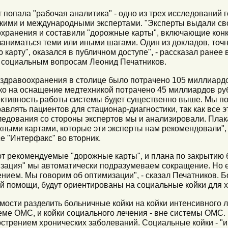
т попала "рабочая аналитика" - одно из трех исследований 
скими и международными экспертами. "Эксперты выдали св
охранения и составили "дорожные карты", включающие кон
аниматься теми или иными шагами. Один из докладов, точне
арту", оказался в публичном доступе", - рассказал ранее
 социальным вопросам Леонид Печатников.
 здравоохранения в столице было потрачено 105 миллиард
ько на оснащение медтехникой потрачено 45 миллиардов руб
ктивность работы системы будет существенно выше. Мы пон
авлять пациентов для стационар-диагностики, так как все э
ледования со стороны экспертов мы и анализировали. Плак
жными картами, которые эти эксперты нам рекомендовали", 
 "Интерфакс" во вторник.
ют рекомендуемые "дорожные карты", и плана по закрытию б
изация" мы автоматически подразумеваем сокращение. Но 
ением. Мы говорим об оптимизации", - сказал Печатников. 
й помощи, будут ориентированы на социальные койки для 
мости разделить больничные койки на койки интенсивного
еме ОМС, и койки социального лечения - вне системы ОМС
острением хронических заболеваний. Социальные койки - 