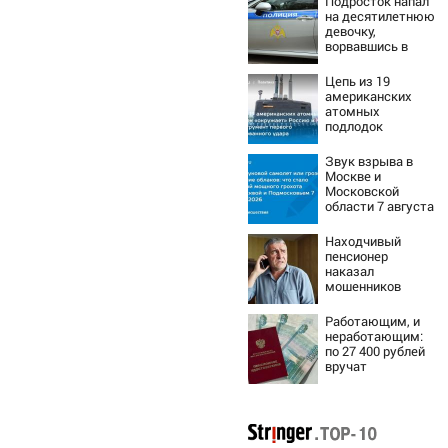
Подросток напал
на десятилетнюю
девочку,
ворвавшись в
квартиру
Цепь из 19
американских
атомных
подлодок
«окружает»
Россию и Китай:
Звук взрыва в
это инструмент
Москве и
первого
Московской
массированного
области 7 августа
удара
2026 года:
Причины,
Находчивый
источник, откуда
пенсионер
был громкий
наказал
хлопок
мошенников
изощренным
способом
Работающим, и
неработающим:
по 27 400 рублей
вручат
пенсионерам в
сентябре -
PrimaMedia.ru