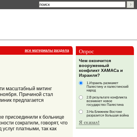
Опрос
все материалы раздела
Чем окончится
вооруженный
конфликт ХАМАСа и
Израиля?
1.Израиль размажет
Палестину и палестинский
сти масштабный митинг
народ
ноября. Причиной стал
2.В результате конфликта
линик предлагается
возникнет новое
государство Палестина
3.На Ближнем Востоке
разразится большая война
же присоединили к больнице
ности сократили, говорят, что
 услуг платными, так как