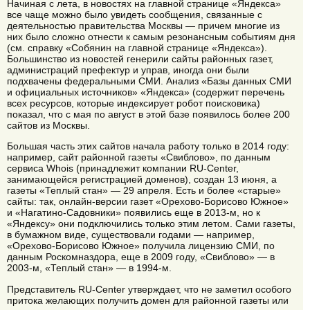
Начиная с лета, в новостях на главной странице «Яндекса»
все чаще можно было увидеть сообщения, связанные с
деятельностью правительства Москвы — причем многие из
них было сложно отнести к самым резонансным событиям дня
(см. справку «Собянин на главной странице «Яндекса»).
Большинство из новостей генерили сайты районных газет,
администраций префектур и управ, иногда они были
подхвачены федеральными СМИ. Анализ «Базы данных СМИ
и официальных источников» «Яндекса» (содержит перечень
всех ресурсов, которые индексирует робот поисковика)
показал, что с мая по август в этой базе появилось более 200
сайтов из Москвы.
Большая часть этих сайтов начала работу только в 2014 году:
например, сайт районной газеты «Свиблово», по данным
сервиса Whois (принадлежит компании RU-Center,
занимающейся регистрацией доменов), создан 13 июня, а
газеты «Теплый стан» — 29 апреля. Есть и более «старые»
сайты: так, онлайн-версии газет «Орехово-Борисово Южное»
и «Нагатино-Садовники» появились еще в 2013-м, но к
«Яндексу» они подключились только этим летом. Сами газеты,
в бумажном виде, существовали годами — например,
«Орехово-Борисово Южное» получила лицензию СМИ, по
данным Роскомназдора, еще в 2009 году, «Свиблово» — в
2003-м, «Теплый стан» — в 1994-м.
Представитель RU-Center утверждает, что не заметил особого
притока желающих получить домен для районной газеты или