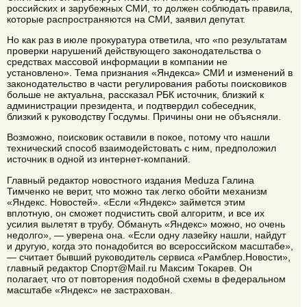
российских и зарубежных СМИ, то должен соблюдать правила,
которые распространяются на СМИ, заявил депутат.
Но как раз в июле прокуратура ответила, что «по результатам
проверки нарушений действующего законодательства о
средствах массовой информации в компании не
установлено». Тема признания «Яндекса» СМИ и изменений в
законодательство в части регулирования работы поисковиков
больше не актуальна, рассказал РБК источник, близкий к
администрации президента, и подтвердил собеседник,
близкий к руководству Госдумы. Причины они не объясняли.
Возможно, поисковик оставили в покое, потому что нашли
технический способ взаимодейстовать с ним, предположил
источник в одной из интернет-компаний.
Главный редактор новостного издания Meduza Галина
Тимченко не верит, что можно так легко обойти механизм
«Яндекс. Новостей». «Если «Яндекс» займется этим
вплотную, он сможет подчистить свой алгоритм, и все их
усилия вылетят в трубу. Обмануть «Яндекс» можно, но очень
недолго», — уверена она. «Если одну лазейку нашли, найдут
и другую, когда это понадобится во всероссийском масштабе»,
— считает бывший руководитель сервиса «Рамблер.Новости»,
главный редактор Спорт@Mail.ru Максим Токарев. Он
полагает, что от повторения подобной схемы в федеральном
масштабе «Яндекс» не застрахован.