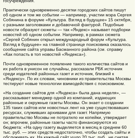
госучреждения.
Практически одновременно десятки городских сайтов пишут
об одном и том же событии — например, участии мэра Сергея
Собянина в форуме «Культура. Взгляд в будущее» 15 октября,
с разными заголовками и добавочной фактурой. Подобные
новости образуют сюжеты — так «Яндекс» называет подборки
новостей об одном событии. Например, в рамках сюжета
«Сергей Собянин открыл международный форум «Культура.
Взгляд в будущее» на главной странице поисковика оказалось
сообщение сайта управы Басманного района (см. справку
«Как попасть в топ новостей «Яндекса»).
Почти одновременное появление такого количества сайтов и
их работа в унисон не случайны, рассказали РБК источник
среди издателей районных газет и источник, близкий к
«Яндексу». По их словам, чиновники из правительства Москвы
тестируют новые технологии взимодействия с поисковиком.
«На создание сайтов для «Яндекса» была дана неделя», —
рассказывает менеджер одной из компаний, издающих
районные и окружные газеты Москвы. Он знает о создании
135 таких сайтов или новостных лент на уже существовавших
ресурсах, служивших архивами для газет. Напрямую
правительство Москвы не потратило ни копейки, утверждает
он; впрочем, районные газеты часто финансируются из
бюджета: «На одну газету выделяется в месяц в среднем 60
тыс. руб. — этих средств недостаточно, чтобы создать сайты и
обслуживать их. На каждый сайт ушло 20 тыс. руб., не считая