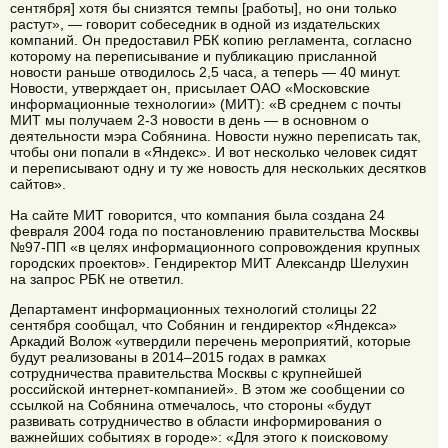
сентября] хотя бы снизятся темпы [работы], но они только
растут», — говорит собеседник в одной из издательских
компаний. Он предоставил РБК копию регламента, согласно
которому на переписывание и публикацию присланной
новости раньше отводилось 2,5 часа, а теперь — 40 минут.
Новости, утверждает он, присылает ОАО «Московские
информационные технологии» (МИТ): «В среднем с почты
МИТ мы получаем 2-3 новости в день — в основном о
деятельности мэра Собянина. Новости нужно переписать так,
чтобы они попали в «Яндекс». И вот несколько человек сидят
и переписывают одну и ту же новость для нескольких десятков
сайтов».
На сайте МИТ говорится, что компания была создана 24
февраля 2004 года по постановлению правительства Москвы
№97-ПП «в целях информационного сопровождения крупных
городских проектов». Гендиректор МИТ Александр Шелухин
на запрос РБК не ответил.
Департамент информационных технологий столицы 22
сентября сообщал, что Собянин и гендиректор «Яндекса»
Аркадий Волож «утвердили перечень мероприятий, которые
будут реализованы в 2014–2015 годах в рамках
сотрудничества правительства Москвы с крупнейшей
российской интернет-компанией». В этом же сообщении со
ссылкой на Собянина отмечалось, что стороны «будут
развивать сотрудничество в области информирования о
важнейших событиях в городе»: «Для этого к поисковому