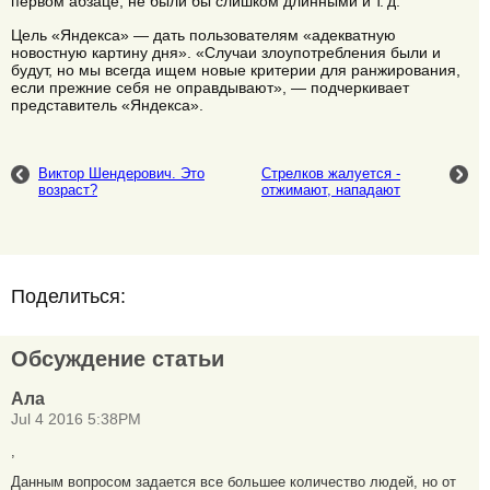
первом абзаце, не были бы слишком длинными и т. д.
Цель «Яндекса» — дать пользователям «адекватную
новостную картину дня». «Случаи злоупотребления были и
будут, но мы всегда ищем новые критерии для ранжирования,
если прежние себя не оправдывают», — подчеркивает
представитель «Яндекса».
Виктор Шендерович. Это
Стрелков жалуется -
возраст?
отжимают, нападают
Поделиться:
Обсуждение статьи
Ала
Jul 4 2016 5:38PM
,
Данным вопросом задается все большее количество людей, но от