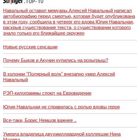
Навальный оставил мемуары.Алексей Навальный написал
автобиографию перед смертью, которая будет опубликована
в этом году, сообщила в четверг его вдова Юлия Навальная,
раскрыв существование текста, о существовании которого
знало только его ближайшее окружен
Новые русские сенсации
Почему Быков и Акунин купились на розыгрыш?
В колонии "Полярный волк" внезапно умер Алексей
Навальный
РЭП-килограммы споют на Евровидении
Юлия Навальная не справилась с ролью вдовы героя
Все-таки, Борис Немцов важнее ..
Умерла владелица двухмиллиардной коллекции Нина
Молева