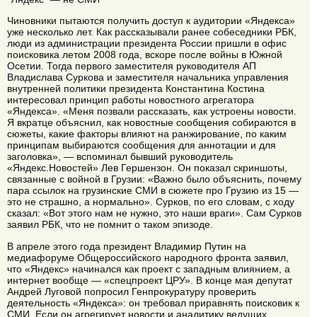
Чиновники пытаются получить доступ к аудитории «Яндекса»
уже несколько лет. Как рассказывали ранее собеседники РБК,
люди из администрации президента России пришли в офис
поисковика летом 2008 года, вскоре после войны в Южной
Осетии. Тогда первого заместителя руководителя АП
Владислава Суркова и заместителя начальника управления
внутренней политики президента Константина Костина
интересовал принцип работы новостного агрегатора
«Яндекса». «Меня позвали рассказать, как устроены новости.
Я вкратце объяснил, как новостные сообщения собираются в
сюжеты, какие факторы влияют на ранжирование, по каким
принципам выбираются сообщения для аннотации и для
заголовка», — вспоминал бывший руководитель
«Яндекс.Новостей» Лев Гершензон. Он показал скриншоты,
связанные с войной в Грузии: «Важно было объяснить, почему
пара ссылок на грузинские СМИ в сюжете про Грузию из 15 —
это не страшно, а нормально». Сурков, по его словам, с ходу
сказал: «Вот этого нам не нужно, это наши враги». Сам Сурков
заявил РБК, что не помнит о таком эпизоде.
В апреле этого года президент Владимир Путин на
медиафоруме Общероссийского народного фронта заявил,
что «Яндекс» начинался как проект с западным влиянием, а
интернет вообще — «спецпроект ЦРУ». В конце мая депутат
Андрей Луговой попросил Генпрокуратуру проверить
деятельность «Яндекса»: он требовал приравнять поисковик к
СМИ. Если он агрегирует новости и аналитику ведущих