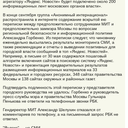
агрегатору «Яндекс. Новости» будет подключено около 200
информационных лент московских органов власти».
В конце сентября группа «Анонимный интернационал»
распространила в интернете содержание вскрытой ею
переписки между предположительно сотрудниками МИТ и
предположительно заммэра Москвы по вопросам
региональной безопасности и информационной политике
Александра Горбенко. Из переписки следует, что чиновнику
еженедельно высылались результаты мониторинга СМИ, а
также рекомендации и отчеты о выведении позитивных для
городской власти сообщений в топ «Яндекс. Новостей».
Например, в письме от 30 мая содержался пошаговый
алгоритм включения сайтов в поисковую систему «Яндекс.
Новости» и презентация предварительных результатов
размещения информационных материалов на 33
федеральных и городских ресурсах, 348 сайтах правительства
Москвы и 138 сайтах окружных и районных газет.
Подтвердить подлинность этой переписки у представителя
городского руководства не удалось: Горбенко и руководитель
пресс-службы мэра и правительства Москвы Гульнара
Пенькова не ответили на телефонные звонки РБК.
Гендиректор МИТ Александр Шелухин отказался от
комментариев по телефону, а на письменный запрос РБК не
ответил.
"Яндекс" — не СМИ