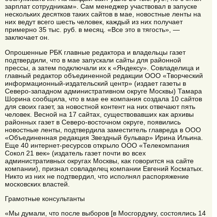
зарплат сотрудникам». Сам менеджер участвовал в запуске
нескольких десятков таких сайтов в мае, новостные ленты на
них ведут всего шесть человек, каждый из них получает
примерно 35 тыс. руб. в месяц. «Все это в тягость», —
заключает он.
Опрошенные РБК главные редактора и владельцы газет
подтвердили, что в мае запускали сайты для районной
прессы, а затем подключали их к «Яндексу». Совладелица и
главный редактор объединенной редакции ООО «Творческий
информационный-издательский центр» (издает газеты в
Северо-западном административном округе Москвы) Тамара
Шорина сообщила, что в мае ее компания создала 10 сайтов
для своих газет, за новостной контент на них отвечают пять
человек. Весной на 17 сайтах, существовавших как архивы
районных газет в Северо-восточном округе, появились
новостные ленты, подтвердила заместитель главреда в ООО
«Объединенная редакция Звездный бульвар» Ирина Ильина.
Еще 40 интернет-ресурсов открыло ООО «Телекомпания
Сокол 21 век» (издатель газет почти во всех
административных округах Москвы, как говорится на сайте
компании), признал совладелец компании Евгений Косматых.
Никто из них не подтвердил, что исполнял распоряжение
московских властей.
Грамотные консультанты
«Мы думали, что после выборов [в Мосгордуму, состоялись 14