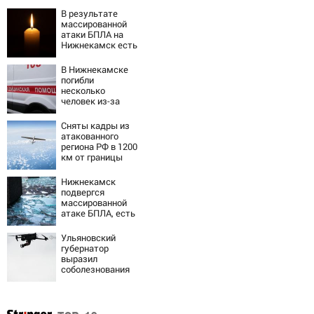
В результате
массированной
атаки БПЛА на
Нижнекамск есть
погибшие
В Нижнекамске
погибли
несколько
человек из-за
массированной
атаки БПЛА
Сняты кадры из
атакованного
региона РФ в 1200
км от границы
Нижнекамск
подвергся
массированной
атаке БПЛА, есть
погибшие
Ульяновский
губернатор
выразил
соболезнования
семьям погибших
в Нижнекамске