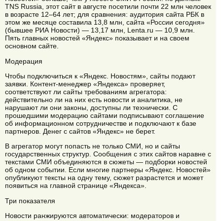
TNS Russia, этот сайт в августе посетили почти 22 млн человек
в возрасте 12–64 лет; для сравнения: аудитория сайта РБК в
этом же месяце составила 13,8 млн, сайта «России сегодня»
(бывшее РИА Новости) — 13,17 млн, Lenta.ru — 10,9 млн.
Пять главных новостей «Яндекс» показывает и на своем
основном сайте.
Модерация
Чтобы подключиться к «Яндекс. Новостям», сайты подают
заявки. Контент-менеджер «Яндекса» проверяет,
соответствуют ли сайты требованиям агрегатора:
действительно ли на них есть новости и аналитика, не
нарушают ли они законы, доступны ли технически. С
прошедшими модерацию сайтами подписывают соглашение
об информационном сотрудничестве и подключают к базе
партнеров. Денег с сайтов «Яндекс» не берет.
В агрегатор могут попасть не только СМИ, но и сайты
государственных структур. Сообщения с этих сайтов наравне с
текстами СМИ объединяются в сюжеты — подборки новостей
об одном событии. Если многие партнеры «Яндекс. Новостей»
опубликуют тексты на одну тему, сюжет разрастется и может
появиться на главной странице «Яндекса».
Три показателя
Новости ранжируются автоматически: модераторов и