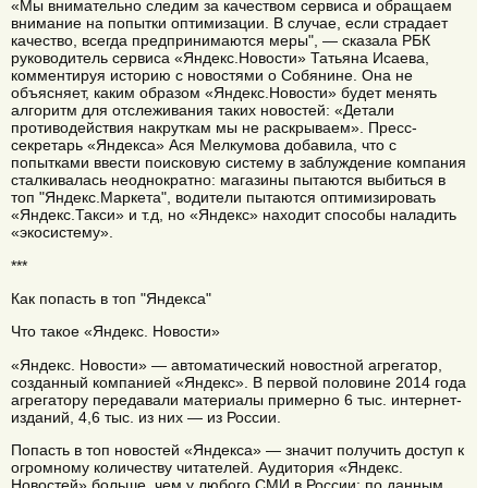
«Мы внимательно следим за качеством сервиса и обращаем
внимание на попытки оптимизации. В случае, если страдает
качество, всегда предпринимаются меры", — сказала РБК
руководитель сервиса «Яндекс.Новости» Татьяна Исаева,
комментируя историю с новостями о Собянине. Она не
объясняет, каким образом «Яндекс.Новости» будет менять
алгоритм для отслеживания таких новостей: «Детали
противодействия накруткам мы не раскрываем». Пресс-
секретарь «Яндекса» Ася Мелкумова добавила, что с
попытками ввести поисковую систему в заблуждение компания
сталкивалась неоднократно: магазины пытаются выбиться в
топ "Яндекс.Маркета", водители пытаются оптимизировать
«Яндекс.Такси» и т.д, но «Яндекс» находит способы наладить
«экосистему».
***
Как попасть в топ "Яндекса"
Что такое «Яндекс. Новости»
«Яндекс. Новости» — автоматический новостной агрегатор,
созданный компанией «Яндекс». В первой половине 2014 года
агрегатору передавали материалы примерно 6 тыс. интернет-
изданий, 4,6 тыс. из них — из России.
Попасть в топ новостей «Яндекса» — значит получить доступ к
огромному количеству читателей. Аудитория «Яндекс.
Новостей» больше, чем у любого СМИ в России: по данным