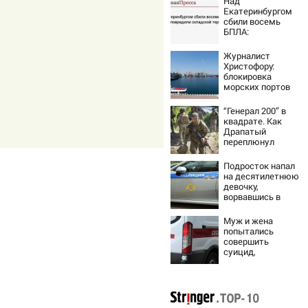
Над
Екатеринбургом
сбили восемь
БПЛА:
эвакуированы
800 сотрудников
Журналист
Wildberries
Христофору:
блокировка
морских портов
— катастрофа
для Украины
“Генерал 200” в
квадрате. Как
Драпатый
переплюнул
Сырского
Подросток напал
на десятилетнюю
девочку,
ворвавшись в
квартиру
Муж и жена
попытались
совершить
суицид,
предупредив
оперативные
службы