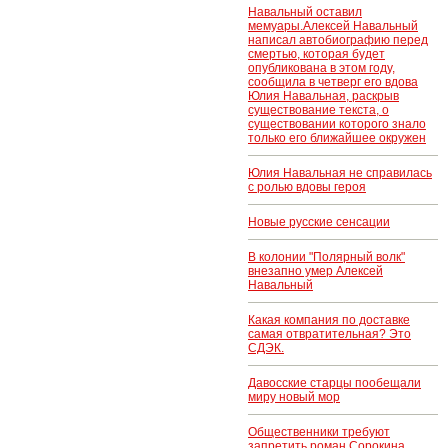
Навальный оставил
мемуары.Алексей Навальный
написал автобиографию перед
смертью, которая будет
опубликована в этом году,
сообщила в четверг его вдова
Юлия Навальная, раскрыв
существование текста, о
существовании которого знало
только его ближайшее окружен
Юлия Навальная не справилась
с ролью вдовы героя
Новые русские сенсации
В колонии "Полярный волк"
внезапно умер Алексей
Навальный
Какая компания по доставке
самая отвратительная? Это
СДЭК.
Давосские старцы пообещали
миру новый мор
Общественники требуют
запретить роман Сорокина