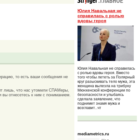
Юлия Навальная не
справилась с ролью
вдовы героя
Юлия Навальная не справилась
с ролью вдовы героя. Вместо
рацию, то есть ваши сообщения не
того чтобы лететь за Полярный
круг разыскивать тело мужа, эта
женщина вылезла на трибуну
ачит лишь, что нас утомили СПАМеры,
Мюнхенской конференции по
безопасности и улыбаясь
и вы отнесетесь к ним с пониманием.
сделала заявление, что
поднимет знамя мужа и
возглавит...чт
mediametrics.ru