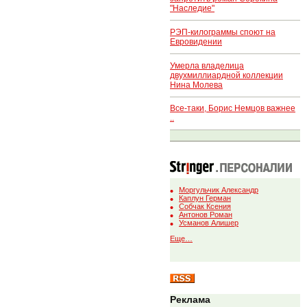
"Наследие"
РЭП-килограммы споют на
Евровидении
Умерла владелица
двухмиллиардной коллекции
Нина Молева
Все-таки, Борис Немцов важнее
..
Моргульчик Александр
Каплун Герман
Собчак Ксения
Антонов Роман
Усманов Алишер
Еще…
Реклама