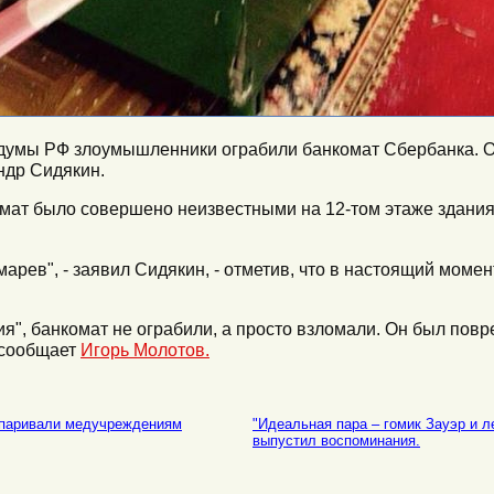
сдумы РФ злоумышленники ограбили банкомат Сбербанка. Об
ндр Сидякин.
омат было совершено неизвестными на 12-том этаже здания,
марев", - заявил Сидякин, - отметив, что в настоящий момен
я", банкомат не ограбили, а просто взломали. Он был повр
- сообщает
Игорь Молотов.
впаривали медучреждениям
"Идеальная пара – гомик Зауэр и л
выпустил воспоминания.