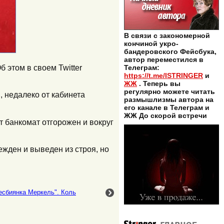
В связи с закономерной
кончиной укро-
бандеровского Фейсбука,
автор переместился в
 этом в своем Twitter
Телеграм:
https://t.me/ISTRINGER
и
ЖЖ
. Теперь вы
регулярно можете читать
 недалеко от кабинета
размышлизмы автора на
его канале в Телеграм и
ЖЖ До скорой встречи
т банкомат отгорожен и вокруг
ежден и выведен из строя, но
есбиянка Меркель". Коль