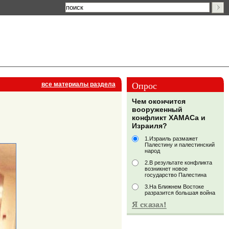
Опрос
все материалы раздела
Чем окончится
вооруженный
конфликт ХАМАСа и
Израиля?
1.Израиль размажет
Палестину и палестинский
народ
2.В результате конфликта
возникнет новое
государство Палестина
3.На Ближнем Востоке
разразится большая война