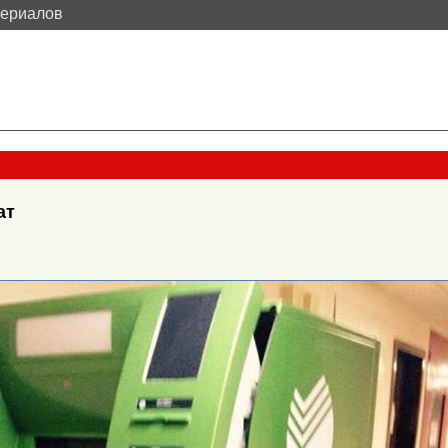
териалов
ат