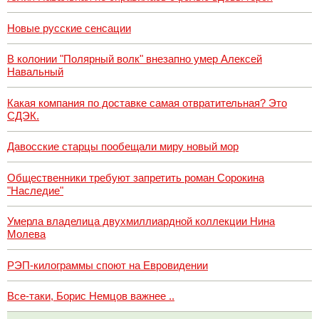
Новые русские сенсации
В колонии "Полярный волк" внезапно умер Алексей
Навальный
Какая компания по доставке самая отвратительная? Это
СДЭК.
Давосские старцы пообещали миру новый мор
Общественники требуют запретить роман Сорокина
"Наследие"
Умерла владелица двухмиллиардной коллекции Нина
Молева
РЭП-килограммы споют на Евровидении
Все-таки, Борис Немцов важнее ..