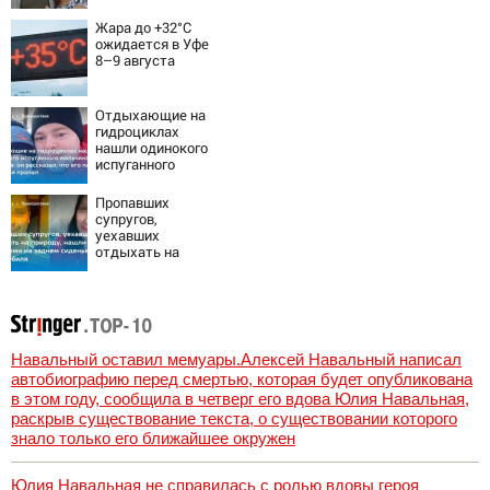
Жара до +32°C
ожидается в Уфе
8–9 августа
Отдыхающие на
гидроциклах
нашли одинокого
испуганного
мальчика на
лодке: он
Пропавших
рассказал, что
супругов,
его папа нырнул и
уехавших
пропал
отдыхать на
природу, нашли
мертвыми на
заднем сиденье
автомобиля
Навальный оставил мемуары.Алексей Навальный написал
автобиографию перед смертью, которая будет опубликована
в этом году, сообщила в четверг его вдова Юлия Навальная,
раскрыв существование текста, о существовании которого
знало только его ближайшее окружен
Юлия Навальная не справилась с ролью вдовы героя