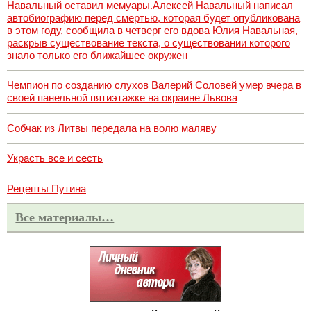
Навальный оставил мемуары.Алексей Навальный написал
автобиографию перед смертью, которая будет опубликована
в этом году, сообщила в четверг его вдова Юлия Навальная,
раскрыв существование текста, о существовании которого
знало только его ближайшее окружен
Чемпион по созданию слухов Валерий Соловей умер вчера в
своей панельной пятиэтажке на окраине Львова
Собчак из Литвы передала на волю маляву
Украсть все и сесть
Рецепты Путина
Все материалы…