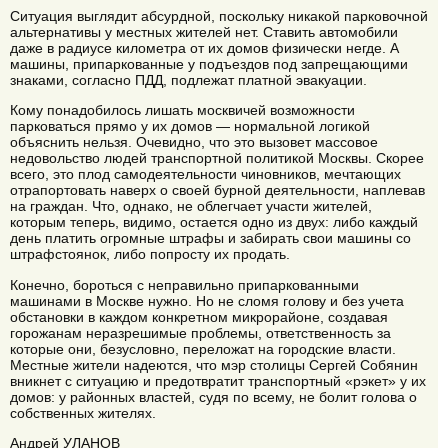
Ситуация выглядит абсурдной, поскольку никакой парковочной
альтернативы у местных жителей нет. Ставить автомобили
даже в радиусе километра от их домов физически негде. А
машины, припаркованные у подъездов под запрещающими
знаками, согласно ПДД, подлежат платной эвакуации.
Кому понадобилось лишать москвичей возможности
парковаться прямо у их домов — нормальной логикой
объяснить нельзя. Очевидно, что это вызовет массовое
недовольство людей транспортной политикой Москвы. Скорее
всего, это плод самодеятельности чиновников, мечтающих
отрапортовать наверх о своей бурной деятельности, наплевав
на граждан. Что, однако, не облегчает участи жителей,
которым теперь, видимо, остается одно из двух: либо каждый
день платить огромные штрафы и забирать свои машины со
штрафстоянок, либо попросту их продать.
Конечно, бороться с неправильно припаркованными
машинами в Москве нужно. Но не сломя голову и без учета
обстановки в каждом конкретном микрорайоне, создавая
горожанам неразрешимые проблемы, ответственность за
которые они, безусловно, переложат на городские власти.
Местные жители надеются, что мэр столицы Сергей Собянин
вникнет с ситуацию и предотвратит транспортный «рэкет» у их
домов: у районных властей, судя по всему, не болит голова о
собственных жителях.
Андрей УЛАНОВ