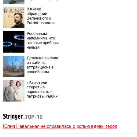
В Киеве
обращение
Зеленского о
Patriot назвали
«комедией»
Россиянам
напомнили, что
газовые приборы
нельзя
ремонтировать
самостоятельно
Девушка выпала
из кабины
аттракциона в
российском
городе
«Их хотели
стереть в
порошок»: как
патриоты Рыбин
и Сенчукова
бросили вызов
«гнилому шоу-
бизу»
Юлия Навальная не справилась с ролью вдовы героя