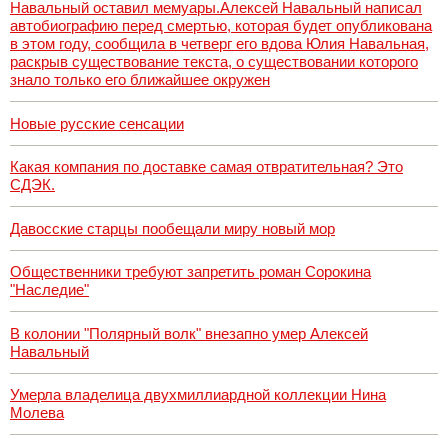
Навальный оставил мемуары.Алексей Навальный написал
автобиографию перед смертью, которая будет опубликована
в этом году, сообщила в четверг его вдова Юлия Навальная,
раскрыв существование текста, о существовании которого
знало только его ближайшее окружен
Новые русские сенсации
Какая компания по доставке самая отвратительная? Это
СДЭК.
Давосские старцы пообещали миру новый мор
Общественники требуют запретить роман Сорокина
"Наследие"
В колонии "Полярный волк" внезапно умер Алексей
Навальный
Умерла владелица двухмиллиардной коллекции Нина
Молева