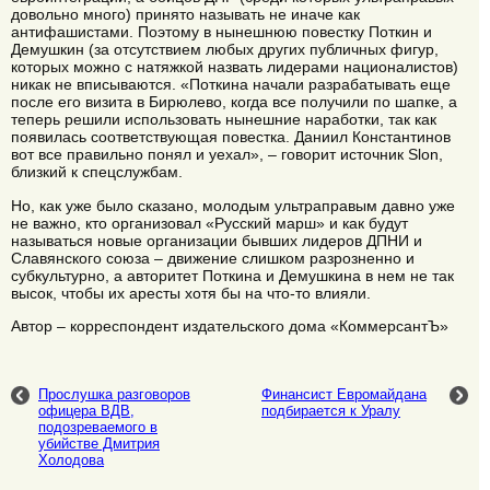
довольно много) принято называть не иначе как
антифашистами. Поэтому в нынешнюю повестку Поткин и
Демушкин (за отсутствием любых других публичных фигур,
которых можно с натяжкой назвать лидерами националистов)
никак не вписываются. «Поткина начали разрабатывать еще
после его визита в Бирюлево, когда все получили по шапке, а
теперь решили использовать нынешние наработки, так как
появилась соответствующая повестка. Даниил Константинов
вот все правильно понял и уехал», – говорит источник Slon,
близкий к спецслужбам.
Но, как уже было сказано, молодым ультраправым давно уже
не важно, кто организовал «Русский марш» и как будут
называться новые организации бывших лидеров ДПНИ и
Славянского союза – движение слишком разрозненно и
субкультурно, а авторитет Поткина и Демушкина в нем не так
высок, чтобы их аресты хотя бы на что-то влияли.
Автор – корреспондент издательского дома «КоммерсантЪ»
Прослушка разговоров
Финансист Евромайдана
офицера ВДВ,
подбирается к Уралу
подозреваемого в
убийстве Дмитрия
Холодова