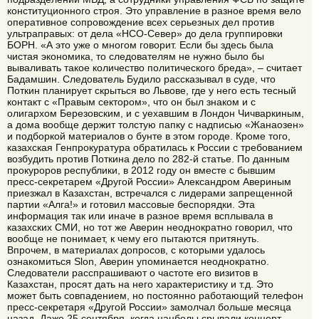
конституционного строя. Это управление в разное время вело
оперативное сопровождение всех серьезных дел против
ультраправых: от дела «НСО-Север» до дела группировки
БОРН. «А это уже о многом говорит. Если бы здесь была
чистая экономика, то следователям не нужно было бы
вываливать такое количество политического бреда», – считает
Бадамшин. Следователь Будило рассказывал в суде, что
Поткин планирует скрыться во Львове, где у него есть тесный
контакт с «Правым сектором», что он был знаком и с
олигархом Березовским, и с уехавшим в Лондон Чичваркиным,
а дома вообще держит толстую папку с надписью «Жанаозен»
и подборкой материалов о бунте в этом городе. Кроме того,
казахская Генпрокуратура обратилась к России с требованием
возбудить против Поткина дело по 282-й статье. По данным
прокуроров республики, в 2012 году он вместе с бывшим
пресс-секретарем «Другой России» Александром Авериным
приезжал в Казахстан, встречался с лидерами запрещенной
партии «Алга!» и готовил массовые беспорядки. Эта
информация так или иначе в разное время всплывала в
казахских СМИ, но тот же Аверин неоднократно говорил, что
вообще не понимает, к чему его пытаются притянуть.
Впрочем, в материалах допросов, с которыми удалось
ознакомиться Slon, Аверин упоминается неоднократно.
Следователи расспрашивают о частоте его визитов в
Казахстан, просят дать на него характеристику и т.д. Это
может быть совпадением, но постоянно работающий телефон
пресс-секретаря «Другой России» замолчал больше месяца
назад. Даже 25 сентября, когда нацболы срывали концерт