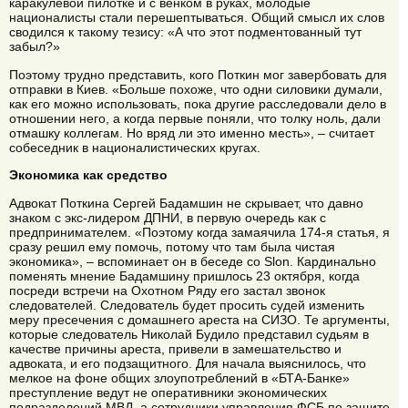
каракулевой пилотке и с венком в руках, молодые
националисты стали перешептываться. Общий смысл их слов
сводился к такому тезису: «А что этот подментованный тут
забыл?»
Поэтому трудно представить, кого Поткин мог завербовать для
отправки в Киев. «Больше похоже, что одни силовики думали,
как его можно использовать, пока другие расследовали дело в
отношении него, а когда первые поняли, что толку ноль, дали
отмашку коллегам. Но вряд ли это именно месть», – считает
собеседник в националистических кругах.
Экономика как средство
Адвокат Поткина Сергей Бадамшин не скрывает, что давно
знаком с экс-лидером ДПНИ, в первую очередь как с
предпринимателем. «Поэтому когда замаячила 174-я статья, я
сразу решил ему помочь, потому что там была чистая
экономика», – вспоминает он в беседе со Slon. Кардинально
поменять мнение Бадамшину пришлось 23 октября, когда
посреди встречи на Охотном Ряду его застал звонок
следователей. Следователь будет просить судей изменить
меру пресечения с домашнего ареста на СИЗО. Те аргументы,
которые следователь Николай Будило представил судьям в
качестве причины ареста, привели в замешательство и
адвоката, и его подзащитного. Для начала выяснилось, что
мелкое на фоне общих злоупотреблений в «БТА-Банке»
преступление ведут не оперативники экономических
подразделений МВД, а сотрудники управления ФСБ по защите