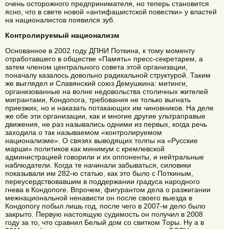
очень осторожного предпринимателя, но теперь становится
ясно, что в свете новой «антифашистской повестки» у властей
на националистов появился зуб.
Контролируемый национализм
Основанное в 2002 году ДПНИ Поткина, к тому моменту
отработавшего в обществе «Память» пресс-секретарем, а
затем членом центрального совета этой организации,
поначалу казалось довольно радикальной структурой. Таким
же выглядел и Славянский союз Демушкина: митинги,
организованные на волне недовольства столичных жителей
мигрантами, Кондопога, требования не только выгнать
приезжих, но и наказать потакающих им чиновников. На деле
же обе эти организации, как и многие другие ультраправые
движения, не раз назывались одними из первых, когда речь
заходила о так называемом «контролируемом
национализме». О связях выводящих толпы на «Русские
марши» политиков как минимум с кремлевской
администрацией говорили и их оппоненты, и нейтральные
наблюдатели. Когда те начинали забываться, силовики
показывали им 282-ю статью, как это было с Поткиным,
переусердствовавшим в поддержании градуса народного
гнева в Кондопоге. Впрочем, фигурантом дела о разжигании
межнациональной ненависти он после своего выезда в
Кондопогу побыл лишь год, после чего в 2007-м дело было
закрыто. Первую настоящую судимость он получил в 2008
году за то, что сравнил Белый дом со свитком Торы. Ну а в