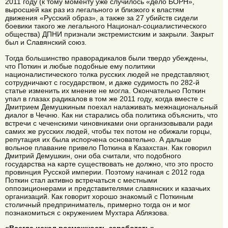
2011 году (к тому моменту уже случилось «дело БОРН»,
выросшей как раз из легального и близкого к властям
движения «Русский образ», а также за 27 убийств сидели
боевики такого же легального Национал-социалистического
общества) ДПНИ признали экстремистским и закрыли. Закрыт
был и Славянский союз.
Тогда большинство праворадикалов были твердо убеждены,
что Поткин и любые подобные ему политики
националистического толка русских людей не представляют,
сотрудничают с государством, и даже судимость по 282-й
статье изменить их мнение не могла. Окончательно Поткин
упал в глазах радикалов в том же 2011 году, когда вместе с
Дмитрием Демушкиным поехал налаживать межнациональный
диалог в Чечню. Как ни старались оба политика объяснить, что
встречи с чеченскими чиновниками они организовывали ради
самих же русских людей, чтобы тех потом не обижали горцы,
репутация их была испорчена основательно. А дальше
вольное плавание привело Поткина в Казахстан. Как говорил
Дмитрий Демушкин, они оба считали, что подобного
государства на карте существовать не должно, что это просто
провинция Русской империи. Поэтому начиная с 2012 года
Поткин стал активно встречаться с местными
оппозиционерами и представителями славянских и казачьих
организаций. Как говорит хорошо знакомый с Поткиным
столичный предприниматель, примерно тогда он и мог
познакомиться с окружением Мухтара Аблязова.