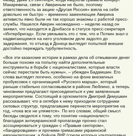
Макаревича, связи с Авериным не было, поэтому
ответственность за акцию «Другая Россия» взяла на себя
довольно не быстро – временно заменяющие Аверина
активисты явно были не так хорошо знакомы с работой пресс-
службы. Нашелся Аверин неожиданно – неделю назад он
заявил, что находится в Донбассе в статусе пресс-секретаря
«Интербригад». Если увязывать это с тем, что и Поткин знал о
надвигающемся на него уголовном деле задолго до
задержания, то отъезд в Донецк выглядит попыткой внешне
достойно переждать турбулентность.
«Все эти казахские истории в рамках дела об отмывании денег
больше похожи на попытку найти дополнительные
инструменты в борьбе с националистами, которые власти
сейчас перестали быть нужны», – убежден Бадамшин. Его
слова выглядят логично, особенно на фоне внезапных
пробуксовок с организацией «Русского марша», который
раньше стабильно согласовывали в районе Люблино, а теперь
чиновники предлагают присоединиться к уже заявленным
мероприятиям. Состоящий в оргкомитете Дмитрий Демушкин
рассказывает, что в октябре к нему приходили сотрудники
силовых структур, предлагавшие перенести мероприятие на
год, «пока все не уляжется». По его словам, общий смысл
беседы сводился к тому, что понятие «националист»
благодаря антиукраинской пропаганде прочно стал
ассоциироваться у граждан с «Правым сектором»,
«бандеровцами» и прочими гримасами украинской
евроинтеграции, а бойцов ДНР (среди которых ультраправых