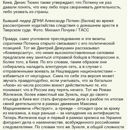
Киев, Денис Тюкин также утверждает, что Поткину не раз
давали понять, что ему либо пора сворачивать деятельность,
либо уезжать из страны.
Бывший лидер ДПНИ Александр Поткин (Белов) во время
рассмотрения ходатайства следствия о домашнем аресте в
Тверском суде. Фото: Михаил Почуев / ТАСС
Правда, само уголовное преследование и эти визиты
соратники Поткина открыто связывают с его политической
позицией. Тот же Дмитрий Демушкин рассказывал
«Коммерсанту», что некие высокопоставленные силовики
предлагали ему заняться отправкой бойцов в Новороссию и,
более того, в Киев. По его словам, таким образом они
собирались наладить агентурную сеть, а в случае с
отправленными воевать за Нацгвардию националистами –
избавиться от неугодных. Сама по себе эта версия может
звучать правдоподобно, если учитывать, что за батальон
«Азов» из числа россиян воюют действительно те, кто
понимает, что в России ему терять нечего. Тот же Роман
Железнов, более известный как Зухель, еще до своего
отъезда в Киев мог стать фигурантом дела о разбое по итогам
своей деятельности в рамках движения Максима
Марцинкевича «Реструкт», а прежде – отсидел срок за кражу
из магазина, а еще раньше – за нападение на антифашиста.
Теперь Железнов еще и первый в рамках кризиса на Украине
фигурант дела о наемничестве, возбужденного российскими
следователями. По словам того же Зухеля, в общей сложности