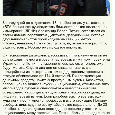
За пару дней до задержания 15 октября по делу казахского
«БТА-банка» экс-руководитель Движения против нелегальной
иммиграции (ДПНИ) Александр Белов-Поткин встретился со
своим давним соратником Дмитрием Демушкиным. Встреча
двух националистов происходила на станции метро
«Новокузнецкая»; Поткин был угрюм, вздыхал и говорил, что,
судя по всему, Россию ему придется покинуть.
Он, вспоминал Демушкин, рассказывал, что к нему чуть ли не
с лета ходят чекисты и зовут участвовать в «мутном проекте на
Украине», но Поткин неизменно отказывался, а теперь ему
будут мстить. Спустя два дня он оказался сначала в
полицейском изоляторе, а затем под домашним арестом в
статусе обвиняемого по 174-й статье УК РФ (легализация
денежных средств, нажитых преступным путем). Казахстан,
оппозиционер Аблязов, русский национализм, отмывание пяти
миллиардов рублей и спецслужбы – шизофренический
совершенно набор деталей для политического скандала, но
лишь на первый взгляд. Если разобраться, то все выглядит
куда логичнее, и многие процессы, в итоге стоившие Поткину
свободы, шли, судя по всему, абсолютно параллельно. До 23
октября, когда следствие неожиданно решило ужесточить
националисту меру пресечения, Поткин больше походил на не