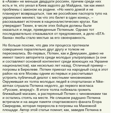
в «Азове» не меньше двадцати россиян, причем среди них
есть и те, кто уехал в Киев задолго до Майдана, так как имел
проблемы с законом на родине. «Но никто домой и не
планирует возвращаться, там же российские паспорта тупо на
украинские меняют, так что это билет в один конец», –
рассказывает источник в националистических кругах. Как
утверждает Тюкин, в числе этих бойцов должны были
оказаться и люди, приведенные Поткиным. Однако тот
последовательно отказывался от предложения, а дело «БТА-
банка» якобы стало местью за его своенравность.
Но больше похоже, что два эти процесса протекали
совершенно параллельно друг другу и толком не
пересекались. Во-первых, Поткин, как и Демушкин, давно не
имеют такого авторитета среди молодых ультраправых (а они
и составляют основной контингент среди воюющих на Украине
националистов), как несколько лет назад. Отличный пример –
погромы в Бирюлеве. Поткин приехал на народный сход в этот
район на юге Москвы одним из первых и рассчитывал
устроить публичный диалог с местными чиновниками.
Окружившая их толпа молодых людей в спортштанах и Nike-
airmax слушала Поткина недолго, до первого возгласа
«Русские, вперед!». В итоге толпа побежала громить
ближайший магазин, а растерянный Поткин с чиновниками так
и остались стоять на месте. Не слишком радушно Поткина
встречали и на акции памяти спартаковского фаната Егора
Свиридова, которая переросла в погромы на Манежной
площади. Автор этой статьи помнит, как, завидев Поткина в