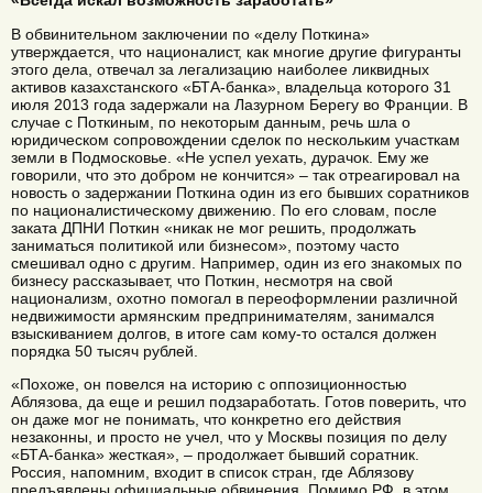
«Всегда искал возможность заработать»
В обвинительном заключении по «делу Поткина»
утверждается, что националист, как многие другие фигуранты
этого дела, отвечал за легализацию наиболее ликвидных
активов казахстанского «БТА-банка», владельца которого 31
июля 2013 года задержали на Лазурном Берегу во Франции. В
случае с Поткиным, по некоторым данным, речь шла о
юридическом сопровождении сделок по нескольким участкам
земли в Подмосковье. «Не успел уехать, дурачок. Ему же
говорили, что это добром не кончится» – так отреагировал на
новость о задержании Поткина один из его бывших соратников
по националистическому движению. По его словам, после
заката ДПНИ Поткин «никак не мог решить, продолжать
заниматься политикой или бизнесом», поэтому часто
смешивал одно с другим. Например, один из его знакомых по
бизнесу рассказывает, что Поткин, несмотря на свой
национализм, охотно помогал в переоформлении различной
недвижимости армянским предпринимателям, занимался
взыскиванием долгов, в итоге сам кому-то остался должен
порядка 50 тысяч рублей.
«Похоже, он повелся на историю с оппозиционностью
Аблязова, да еще и решил подзаработать. Готов поверить, что
он даже мог не понимать, что конкретно его действия
незаконны, и просто не учел, что у Москвы позиция по делу
«БТА-банка» жесткая», – продолжает бывший соратник.
Россия, напомним, входит в список стран, где Аблязову
предъявлены официальные обвинения. Помимо РФ, в этом