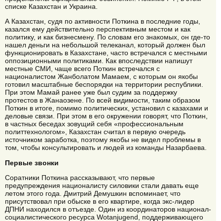
списке Казахстан и Украина.
А Казахстан, судя по активности Поткина в последние годы,
казался ему действительно перспективным местом и как
политику, и как бизнесмену. По словам его знакомых, он где-то
нашел деньги на небольшой телеканал, который должен был
функционировать в Казахстане, часто встречался с местными
оппозиционными политиками. Как впоследствии напишут
местные СМИ, чаще всего Поткин встречался с
националистом Жанболатом Мамаем, с которым он якобы
готовил масштабные беспорядки на территории республики.
При этом Мамай ранее уже был судим за поддержку
протестов в Жанаозене. По всей видимости, таким образом
Поткин в итоге, помимо политических, установил с казахами и
деловые связи. При этом в его окружении говорят, что Поткин,
в частных беседах зовущий себя «профессиональным
политтехнологом», Казахстан считал в первую очередь
источником заработка, поэтому якобы не видел проблемы в
том, чтобы консультировать и людей из команды Назарбаева.
Первые звонки
Соратники Поткина рассказывают, что первые
предупреждения националисту силовики стали давать еще
летом этого года. Дмитрий Демушкин вспоминает, что
присутствовал при обыске в его квартире, когда экс-лидер
ДПНИ находился в отъезде. Один из координаторов национал-
социалистического ресурса Wotanjugend, поддерживающего