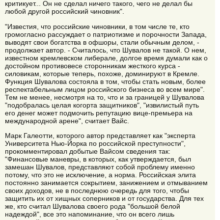
критикует... Он не сделал ничего такого, чего не делал бы
любой другой российский чиновник".
"Известия, что российские чиновники, в том числе те, кто
громогласно рассуждает о патриотизме и порочности Запада,
выводят свои богатства в офшоры, стали обычным делом, -
продолжает автор. - Считалось, что Шувалов не такой. О нем,
известном кремлевском либерале, долгое время думали как о
достойном противовесе сторонникам жесткого курса -
силовикам, которые теперь, похоже, доминируют в Кремле.
Функция Шувалова состояла в том, чтобы стать новым, более
респектабельным лицом российского бизнеса во всем мире".
Тем не менее, несмотря на то, что и за границей у Шувалова
"подобралась целая когорта защитников", "извилистый путь
его денег может подмочить репутацию вице-премьера на
международной арене", считает Вайс.
Марк Галеотти, которого автор представляет как "эксперта
Университета Нью-Йорка по российской преступности",
прокомментировал добытые Вайсом сведения так:
"Финансовые маневры, в которых, как утверждается, был
замешан Шувалов, представляют собой проблему именно
потому, что это не исключение, а норма. Российская элита
постоянно занимается сокрытием, занижением и отмыванием
своих доходов, не в последнюю очередь для того, чтобы
защитить их от хищных соперников и от государства. Для тех
же, кто считал Шувалова своего рода "большой белой
надеждой", все это напоминание, что он всего лишь