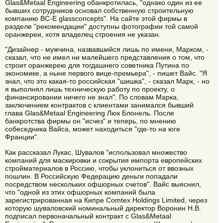
Glas&Metaal Engineering обанкротилась, "однако один из ее
бывших сотрудников основал собственную строительную
компанию BC-E glassconcepts". На сайте этой фирмы в
разделе "рекомендации" доступны фотографии той самой
оранжереи, хотя владелец строения не указан.
"Дизайнер - мужчина, назвавшийся лишь по имени, Марком, -
сказал, что не имел ни малейшего представления о том, что
строит оранжерею для тогдашнего советника Путина по
экономике, а ныне первого вице-премьера", - пишет Вайс. "Я
знал, что это какая-то российская "шишка", - сказал Марк, - но
я выполнял лишь техническую работу по проекту, о
финансировании ничего не знал". По словам Марка,
заключением контрактов с клиентами занимался бывший
глава Glas&Metaal Engineering Люк Блонель. После
банкротства фирмы он "исчез" и теперь, по мнению
собеседника Вайса, может находиться "где-то на юге
Франции".
Как рассказал Лукас, Шувалов "использовал множество
компаний для маскировки и сокрытия импорта европейских
стройматериалов в Россию, чтобы уклониться от ввозных
пошлин. В Российскую Федерацию деньги попадали
посредством нескольких офшорных счетов". Вайс выяснил,
что "одной из этих офшорных компаний была
зарегистрированная на Кипре Comtex Holdings Limited, через
которую шуваловский номинальный директор Воронин Н.В.
подписал первоначальный контракт с Glas&Metaal