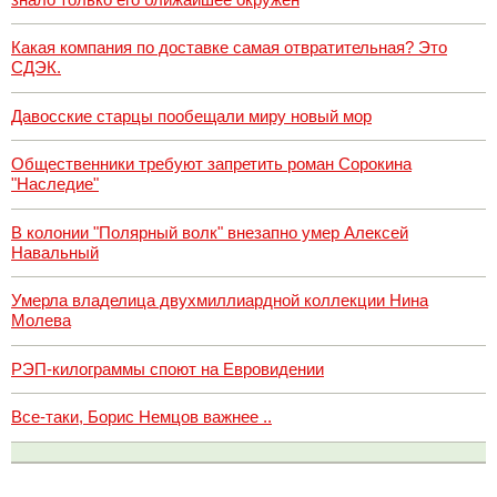
Какая компания по доставке самая отвратительная? Это
СДЭК.
Давосские старцы пообещали миру новый мор
Общественники требуют запретить роман Сорокина
"Наследие"
В колонии "Полярный волк" внезапно умер Алексей
Навальный
Умерла владелица двухмиллиардной коллекции Нина
Молева
РЭП-килограммы споют на Евровидении
Все-таки, Борис Немцов важнее ..