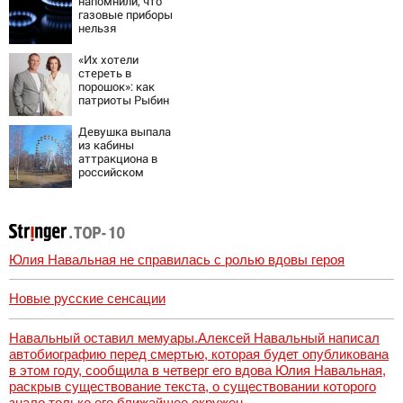
напомнили, что
газовые приборы
нельзя
ремонтировать
самостоятельно
«Их хотели
стереть в
порошок»: как
патриоты Рыбин
и Сенчукова
бросили вызов
Девушка выпала
«гнилому шоу-
из кабины
бизу»
аттракциона в
российском
городе
Юлия Навальная не справилась с ролью вдовы героя
Новые русские сенсации
Навальный оставил мемуары.Алексей Навальный написал
автобиографию перед смертью, которая будет опубликована
в этом году, сообщила в четверг его вдова Юлия Навальная,
раскрыв существование текста, о существовании которого
знало только его ближайшее окружен