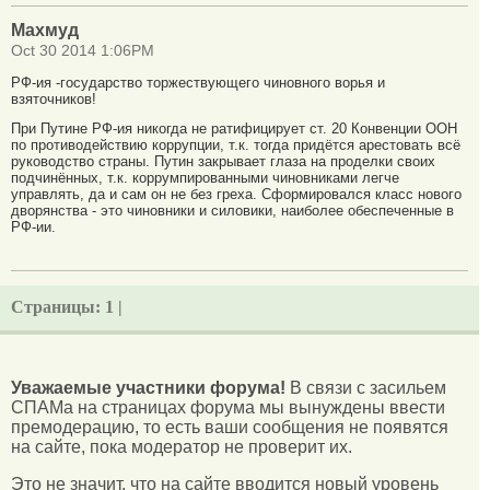
Махмуд
Oct 30 2014 1:06PM
РФ-ия -государство торжествующего чиновного ворья и
взяточников!
При Путине РФ-ия никогда не ратифицирует ст. 20 Конвенции ООН
по противодействию коррупции, т.к. тогда придётся арестовать всё
руководство страны. Путин закрывает глаза на проделки своих
подчинённых, т.к. коррумпированными чиновниками легче
управлять, да и сам он не без греха. Сформировался класс нового
дворянства - это чиновники и силовики, наиболее обеспеченные в
РФ-ии.
Страницы:
1 |
Уважаемые участники форума!
В связи с засильем
СПАМа на страницах форума мы вынуждены ввести
премодерацию, то есть ваши сообщения не появятся
на сайте, пока модератор не проверит их.
Это не значит, что на сайте вводится новый уровень