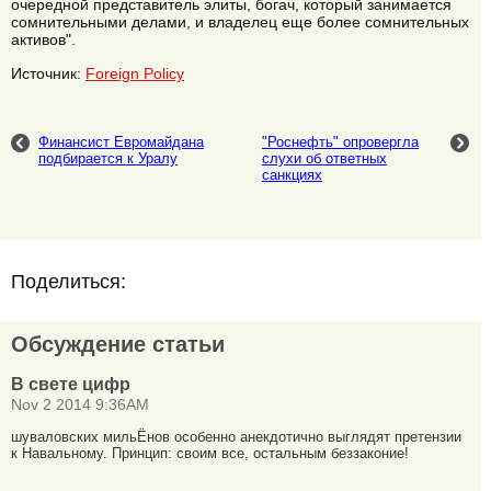
очередной представитель элиты, богач, который занимается
сомнительными делами, и владелец еще более сомнительных
активов".
Источник:
Foreign Policy
Финансист Евромайдана
"Роснефть" опровергла
подбирается к Уралу
слухи об ответных
санкциях
Поделиться:
Обсуждение статьи
В свете цифр
Nov 2 2014 9:36AM
шуваловских мильЁнов особенно анекдотично выглядят претензии
к Навальному. Принцип: своим все, остальным беззаконие!