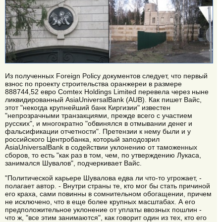
Из полученных Foreign Policy документов следует, что первый
взнос по проекту строительства оранжереи в размере
888744,52 евро Comtex Holdings Limited перевела через ныне
ликвидированный AsiaUniversalBank (AUB). Как пишет Вайс,
этот "некогда крупнейший банк Киргизии" известен
"непрозрачными транзакциями, прежде всего с участием
русских", и многократно "обвинялся в отмывании денег и
фальсификации отчетности". Претензии к нему были и у
российского Центробанка, который заподозрил
AsiaUniversalBank в содействии уклонению от таможенных
сборов, то есть "как раз в том, чем, по утверждению Лукаса,
занимался Шувалов", подчеркивает Вайс.
"Политической карьере Шувалова едва ли что-то угрожает, -
полагает автор. - Внутри страны те, кто мог бы стать причиной
его краха, сами повинны в сомнительном обогащении, причем
не исключено, что в еще более крупных масштабах. А его
предположительное уклонение от уплаты ввозных пошлин -
что ж, "все этим занимаются", как говорит один из тех, кто его