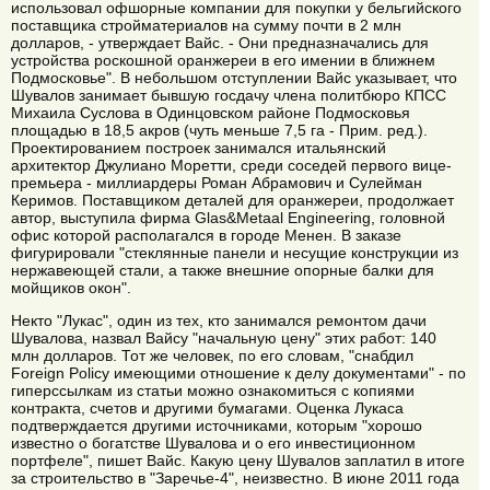
использовал офшорные компании для покупки у бельгийского
поставщика стройматериалов на сумму почти в 2 млн
долларов, - утверждает Вайс. - Они предназначались для
устройства роскошной оранжереи в его имении в ближнем
Подмосковье". В небольшом отступлении Вайс указывает, что
Шувалов занимает бывшую госдачу члена политбюро КПСС
Михаила Суслова в Одинцовском районе Подмосковья
площадью в 18,5 акров (чуть меньше 7,5 га - Прим. ред.).
Проектированием построек занимался итальянский
архитектор Джулиано Моретти, среди соседей первого вице-
премьера - миллиардеры Роман Абрамович и Сулейман
Керимов. Поставщиком деталей для оранжереи, продолжает
автор, выступила фирма Glas&Metaal Engineering, головной
офис которой располагался в городе Менен. В заказе
фигурировали "стеклянные панели и несущие конструкции из
нержавеющей стали, а также внешние опорные балки для
мойщиков окон".
Некто "Лукас", один из тех, кто занимался ремонтом дачи
Шувалова, назвал Вайсу "начальную цену" этих работ: 140
млн долларов. Тот же человек, по его словам, "снабдил
Foreign Policy имеющими отношение к делу документами" - по
гиперссылкам из статьи можно ознакомиться с копиями
контракта, счетов и другими бумагами. Оценка Лукаса
подтверждается другими источниками, которым "хорошо
известно о богатстве Шувалова и о его инвестиционном
портфеле", пишет Вайс. Какую цену Шувалов заплатил в итоге
за строительство в "Заречье-4", неизвестно. В июне 2011 года