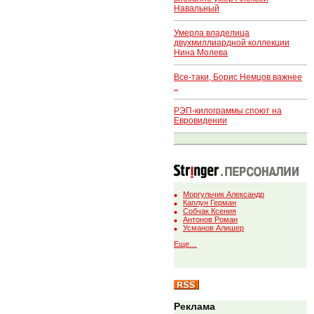
Навальный
Умерла владелица
двухмиллиардной коллекции
Нина Молева
Все-таки, Борис Немцов важнее
..
РЭП-килограммы споют на
Евровидении
Моргульчик Александр
Каплун Герман
Собчак Ксения
Антонов Роман
Усманов Алишер
Еще…
Реклама