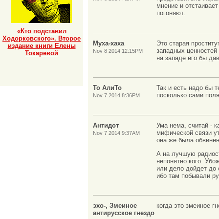
мнение и отстаивает
погоняют.
«Кто подставил
Ходорковского». Второе
Муха-хаха
Это старая проститу
издание книги Елены
западных ценностей 
Nov 8 2014 12:15PM
Токаревой
на западе его бы да
То АлиТо
Так и есть надо бы 
посколько сами поля
Nov 7 2014 8:36PM
Антидот
Ума нема, считай - к
мифической связи ут
Nov 7 2014 9:37AM
она же была обвинен
А на лучшую радиост
непонятно кого. Убо
или дело дойдет до 
ибо там побывали ру
эхо-, Змеиное
когда это змеиное г
антирусское гнездо