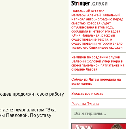
Навальный оставил
мемуары.Алексей Навальный
написал автобиографию перед
смертью, которая будет
опубликована в этом году,
сообщила в четверг его вдова
Юлия Навальная, раскрыв
существование текста, о
существовании которого знало
только его ближайшее окружен
Чемпион по созданию слухов
Валерий Соловей умер вчера в
своей панельной пятиэтажке на
окраине Львова
Собчак из Литвы передала на
волю маляву
лющев продолжит свою работу
Украсть все и сесть
Рецепты Путина
стается журналистом "Эха
Все материалы…
ны Павловой. По уставу