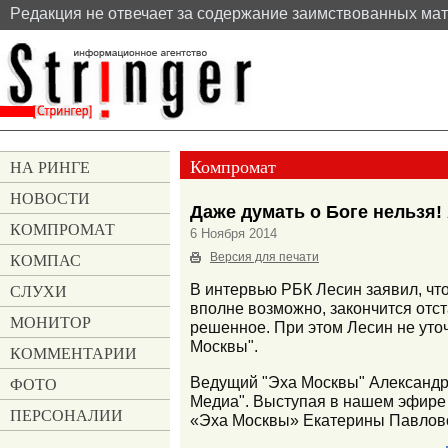
Pедакция не отвечает за содержание заимствованных ма
Компромат
НА РИНГЕ
НОВОСТИ
Даже думать о Боге нельзя!
КОМПРОМАТ
6 Ноября 2014
КОМПАС
Версия для печати
СЛУХИ
В интервью РБК Лесин заявил, чт
вполне возможно, закончится отс
МОНИТОР
решенное. При этом Лесин не уточ
Москвы".
КОММЕНТАРИИ
Ведущий "Эха Москвы" Александр 
ФОТО
Медиа". Выступая в нашем эфире 
ПЕРСОНАЛИИ
«Эха Москвы» Екатерины Павлов