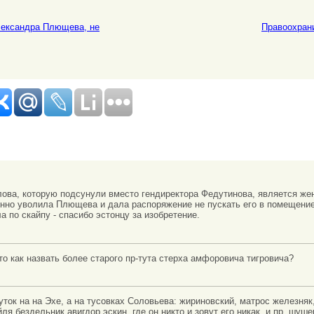
лександра Плющева, не
Правоохрани
ова, которую подсунули вместо гендиректора Федутинова, является жен
нно уволила Плющева и дала распоряжение не пускать его в помещение,
а по скайпу - спасибо эстонцу за изобретение.
 то как назвать более старого пр-тута стерха амфоровича тигровича?
ток на на Эхе, а на тусовках Соловьева: жириновский, матрос железняк, 
я бездельник авигдор эскин, где он никто и зовут его никак, и пр. шуше