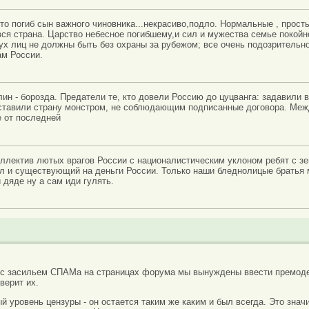
то погиб сын важного чиновника...некрасиво,подло. Нормальные , прос
 вся страна. Царство небесное погибшему,и сил и мужества семье покойн
ух лиц не должны быть без охраны за рубежом; все очень подозрительно
ам России.
ин - борозда. Предатели те, кто довели Россию до цуцванга: задавили 
ставили страну монстром, не соблюдающим подписанные договора. Межд
 от последней
оллектив лютых врагов России с националистическим уклоном ребят с з
 и существующий на деньги России. Только наши бледнолицые братья мо
 дяде ну а сам иди гулять.
 с засильем СПАМа на страницах форума мы вынуждены ввести премоде
верит их.
вый уровень цензуры - он остается таким же каким и был всегда. Это зн