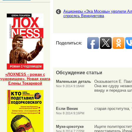
Акционеры «Эха Москвы» уволили А
спросясь Венедиктова
Поделиться:
Обсуждение статьи
«ЛОХNESS - роман с
чудовищем». Новая книга
Маленькая деталь
Оказывается Е. Павл
Елены Токаревой
Она же сдуру незако
Nov 9 2014 9:18AM
ввиду и передача шл
Если Веник
старая проститутка,
Nov 8 2014 9:16PM
Мухе-цокотухе
Ищите политпроститу
представитель Израйл
Nov 8 2014 7:27PM