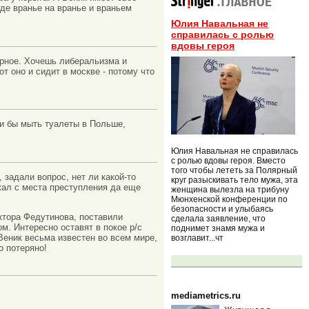
где вранье на вранье и враньем
Юлия Навальная не
справилась с ролью
вдовы героя
ерное. Хочешь либеральизма и
т оно и сидит в москве - потому что
или бы мыть туалеты в Польше,
Юлия Навальная не справилась
с ролью вдовы героя. Вместо
того чтобы лететь за Полярный
, задали вопрос, нет ли какой-то
круг разыскивать тело мужа, эта
жал с места преступления да еще
женщина вылезла на трибуну
Мюнхенской конференции по
безопасности и улыбаясь
ктора Федутинова, поставили
сделала заявление, что
м. Интересно оставят в покое р/с
поднимет знамя мужа и
 Веник весьма известен во всем мире,
возглавит...чт
о потеряно!
mediametrics.ru