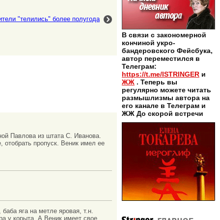
тели "телились" более полугода
В связи с закономерной
кончиной укро-
бандеровского Фейсбука,
автор переместился в
Телеграм:
https://t.me/ISTRINGER
и
ЖЖ
. Теперь вы
регулярно можете читать
размышлизмы автора на
его канале в Телеграм и
ЖЖ До скорой встречи
ой Павлова из штата С. Иванова.
 отобрать пропуск. Веник имел ее
баба яга на метле яровая, т.н.
ра у корыта. А Веник имеет свое