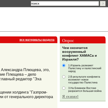
Опрос
все материалы раздела
Чем окончится
вооруженный
конфликт ХАМАСа и
Израиля?
1.Израиль размажет
Палестину и палестинский
а Александра Плющева, это,
народ
ение Плющева – дело
2.В результате конфликта
 главный редактор "Эха
возникнет новое
государство Палестина
3.На Ближнем Востоке
разразится большая война
щении холдинга "Газпром-
и от генерального директора