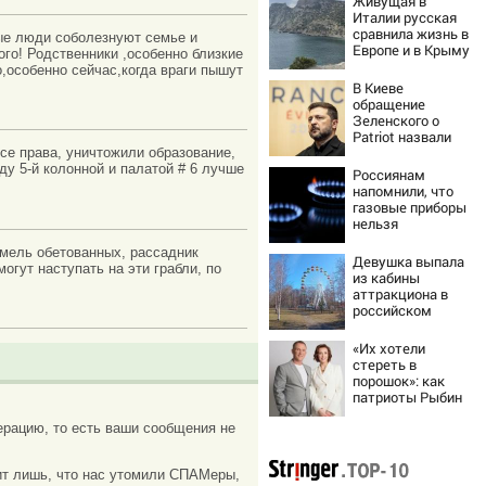
Живущая в
Италии русская
сравнила жизнь в
тые люди соболезнуют семье и
Европе и в Крыму
ого! Родственники ,особенно близкие
,особенно сейчас,когда враги пышут
В Киеве
обращение
Зеленского о
Patriot назвали
«комедией»
все права, уничтожили образование,
у 5-й колонной и палатой # 6 лучше
Россиянам
напомнили, что
газовые приборы
нельзя
ремонтировать
емель обетованных, рассадник
самостоятельно
Девушка выпала
гут наступать на эти грабли, по
из кабины
аттракциона в
российском
городе
«Их хотели
стереть в
порошок»: как
патриоты Рыбин
и Сенчукова
рацию, то есть ваши сообщения не
бросили вызов
«гнилому шоу-
бизу»
ачит лишь, что нас утомили СПАМеры,