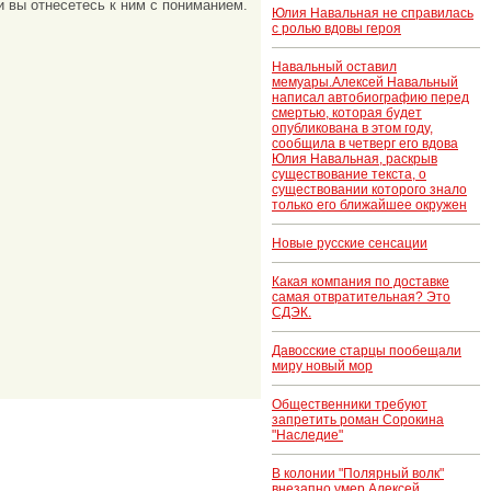
и вы отнесетесь к ним с пониманием.
Юлия Навальная не справилась
с ролью вдовы героя
Навальный оставил
мемуары.Алексей Навальный
написал автобиографию перед
смертью, которая будет
опубликована в этом году,
сообщила в четверг его вдова
Юлия Навальная, раскрыв
существование текста, о
существовании которого знало
только его ближайшее окружен
Новые русские сенсации
Какая компания по доставке
самая отвратительная? Это
СДЭК.
Давосские старцы пообещали
миру новый мор
Общественники требуют
запретить роман Сорокина
"Наследие"
В колонии "Полярный волк"
внезапно умер Алексей