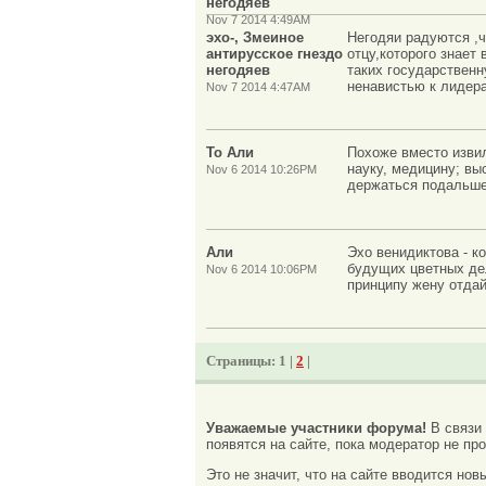
негодяев
Nov 7 2014 4:49AM
эхо-, Змеиное
Негодяи радуются ,ч
антирусское гнездо
отцу,которого знает
негодяев
таких государственн
ненавистью к лидер
Nov 7 2014 4:47AM
То Али
Похоже вместо извил
науку, медицину; вы
Nov 6 2014 10:26PM
держаться подальше
Али
Эхо венидиктова - к
будущих цветных дел
Nov 6 2014 10:06PM
принципу жену отдай
Страницы:
1 |
2
|
Уважаемые участники форума!
В связи
появятся на сайте, пока модератор не про
Это не значит, что на сайте вводится но