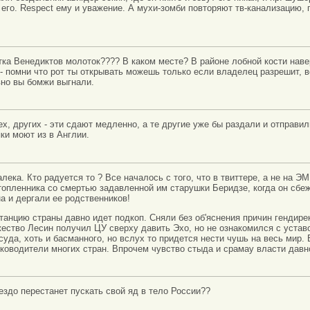
 его. Respect ему и уважение. А мухи-зомби повторяют тв-канализацию, 
тка Венедиктов молоток???? В каком месте? В районе лобной кости нав
- помни что рот ты открывать можешь только если владелец разрешит, во
вно вы бомжи выгнали.
тех, других - эти сдают медленно, а те другие уже бы раздали и отправ
ки моют из в Англии.
алека. Кто радуется то ? Все началось с того, что в твиттере, а не на ЭМ
опленника со смертью задавленной им старушки Беридзе, когда он сбе
а и дергали ее родственников!
анцию страны давно идет подкоп. Сняли без об'яснения причин гендире
жество Лесин получил ЦУ сверху давить Эхо, но не ознакомился с уставо
суда, хоть и басманного, но вслух то придется нести чушь на весь мир.
ководители многих стран. Впрочем чувство стыда и срамау власти давн
нездо перестанет пускать свой яд в тело России??