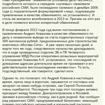
Саво Куюнджичем. Знаменитое уголовное дело №254413,
подробности которого в середине «нулевых» смаковали
российские СМИ, было неожиданно скомкано в декабре 2006
года (с поразительной формулировкой «лицо, подлежащее
привлечению в качестве обвиняемого, не установлено»). И
столь же внезапно возобновлено в 2012-м. Причем на этот раз
в деле появился вполне конкретный обвиняемый.
В конце февраля 2012 года суд вынес постановление о
привлечении Андрея Хованова в качестве обвиняемого по
делу о незаконном выводе на счета подконтрольных структур
300 миллионов рублей, предназначенных для строительства
комплекса «Москва-Сити» . А уже через несколько дней, в
марте того же года, следственное начальство докладывало,
что в ходе проведенных отделом ЭБ и ПК Четвертого
управления МВД России оперативно-розыскных мероприятий
в отношении Хованова А.Н. установлено, что «последний по
домашним адресам длительное время не проживает и его
действительное местонахождение неизвестно». То есть,
подследственный, как говорится, сделал ноги.
Однако те, кто полагают, что Андрей Хованов в настоящее
время, пряча лицо в воротник, скрывается от постовых или
загорает на каких-нибудь островах, как Сергей Полонский,
очень ошибаются. Последние три года этот господин активно
курсирует между Киевом, Днепропетровском и Москвой,
заезжая в российскую столицу, как в дом родной. Как сообщил
ряд украинских СМИ, предприимчивый бизнесмен, имеющий
помимо российского украинский и израильский паспорта,