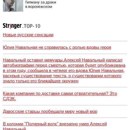
Гилману за драки
в воронежском
СИЗО
потребовали
ужесточить -
Новости на
Вести.ru
Новые русские сенсации
Юлия Навальная не справилась с ролью вдовы героя
Навальный оставил мемуары.Алексей Навальный написал
автобиографию перед смертью, которая будет опубликована
в этом году, сообщила в четверг его вдова Юлия Навальная,
раскрыв существование текста, о существовании которого
знало только его ближайшее окружен
Какая компания по доставке самая отвратительная? Это
СДЭК.
Давосские старцы пообещали миру новый мор
В колонии "Полярный волк" внезапно умер Алексей
Навальный