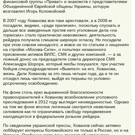
финансовой группы «Приват» и знакомств с представителями
Объединённой Еврейской общины Украины, которую
возглавлял Игорь Коломойский.
В 2007 году Хованова все-таки арестовали, а в 2008-м
посадили, видимо, «ради приличия», поскольку спускать и
дальше все заведенные против него уголовные дела «на
тормозах» стало практически невозможно: деятельность
рейдера получила слишком широкую огласку. Но посадили
при этом совсем ненадолго, и вовсе не по статьям о хищениях
на стройке «Москва-Сити», о попытках незаконного
присвоении активов ВИЛС, СМК и других компаний, — а за
ложный донос на председателя совета директоров СМК
Александра Шорора, который якобы покушался, при участии
бойцов спецподразделения «Вымпел» на его, Хованова,
жизнь. Дали Хованову за это лишь четыре года, да и те он
отсидел лишь частично, выйдя из тюрьмы по условно-
досрочному освобождению.
На фоне столь ярко выраженной благосклонности
правоохранителей к Хованову возобновление уголовного
преследования в 2012 году выглядит неожиданностью. Однако
на том же фоне вполне логичным смотрится нежелание
силовиков как-то ограничивать свободу передвижения
находящегося в федеральном розыске рейдера.
По сведениям украинской прессы, Хованов сейчас активно
лоббирует интересы Коломойского не только в России, но и на