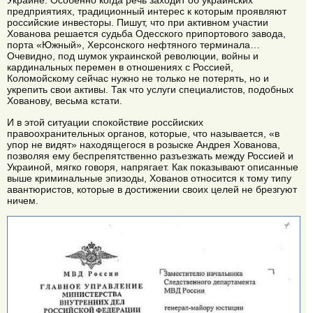
Украине. Особенно когда речь заходит об украинских
предприятиях, традиционный интерес к которым проявляют
российские инвесторы. Пишут, что при активном участии
Хованова решается судьба Одесского припортового завода,
порта «Южный», Херсонского нефтяного терминала…
Очевидно, под шумок украинской революции, войны и
кардинальных перемен в отношениях с Россией,
Коломойскому сейчас нужно не только не потерять, но и
укрепить свои активы. Так что услуги специалистов, подобных
Хованову, весьма кстати.
И в этой ситуации спокойствие россйиских
правоохранительных органов, которые, что называется, «в
упор не видят» находящегося в розыске Андрея Хованова,
позволяя ему беспрепятственно разъезжать между Россией и
Украиной, мягко говоря, напрягает. Как показывают описанные
выше криминальные эпизоды, Хованов относится к тому типу
авантюристов, которые в достижении своих целей не брезгуют
ничем.