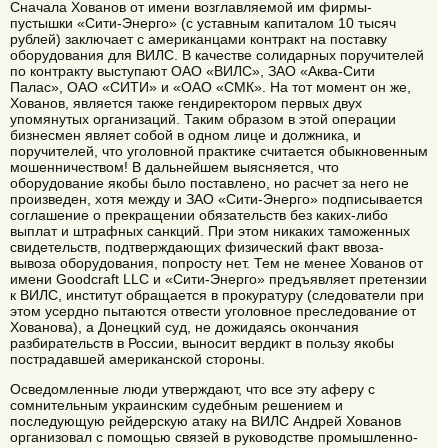
Сначала Хованов от имени возглавляемой им фирмы-
пустышки «Сити-Энерго» (с уставным капиталом 10 тысяч
рублей) заключает с американцами контракт на поставку
оборудования для ВИЛС. В качестве солидарных поручителей
по контракту выступают ОАО «ВИЛС», ЗАО «Аква-Сити
Палас», ОАО «СИТИ» и «ОАО «СМК». На тот момент он же,
Хованов, является также гендиректором первых двух
упомянутых организаций. Таким образом в этой операции
бизнесмен являет собой в одном лице и должника, и
поручителей, что уголовной практике считается обыкновенным
мошенничеством! В дальнейшем выясняется, что
оборудование якобы было поставлено, но расчет за него не
произведен, хотя между и ЗАО «Сити-Энерго» подписывается
соглашение о прекращении обязательств без каких-либо
выплат и штрафных санкций. При этом никаких таможенных
свидетельств, подтверждающих физический факт ввоза-
вывоза оборудования, попросту нет. Тем не менее Хованов от
имени Goodcraft LLC и «Сити-Энерго» предъявляет претензии
к ВИЛС, институт обращается в прокуратуру (следователи при
этом усердно пытаются отвести уголовное преследование от
Хованова), а Донецкий суд, не дожидаясь окончания
разбирательств в России, выносит вердикт в пользу якобы
пострадавшей американской стороны.
Осведомленные люди утверждают, что все эту аферу с
сомнительным украинским судебным решением и
последующую рейдерскую атаку на ВИЛС Андрей Хованов
организовал с помощью связей в руководстве промышленно-