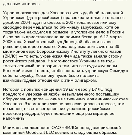
деловые интересы.
Украина оказалась для Хованова очень удобной площадкой.
Украинские (да и россйиские) правоохранительные органы с
декабря 2004 года по февраль 2007 года позволяли ему
свободно перемещаться по ближнему зарубежью, хотя он
тогда также находился в розыске, и уголовное дело в России
было лишь приостановлено до поимки беглеца. А 12 марта
2005 года Хозяйственный суд Донецкой области вынес
решение, которое помогло Хованову выставить счет на 39
миллионов евро Всероссийскому Институту легких сплавов
(ВИЛС) — то есть, украинская Фемида также заняла строну
российского рейдера. На юго-востоке Украины в те годы
только ленивый не говорил о том, что все суды «куплены
Коломойским». То есть, чтобы поставить украинскую Фемиду к
себе на службу, Хованову нужно было наладить
взаимовыгодные отношения с этим олигархом.
История с попыткой хищения 39 млн евро у ВИЛС под
предлогом удержания якобы невыплаченного поставщику
оборудования долга — одна из типичных мошеннических схем
Хованова. Эта история уже не раз освещалась в прессе, тем
не менее, в свете сегодняшних украинско-российских
проектов рейдера, будет нелишним еще раз вкратце ее
напомнить.
Мнимая задолженность ОАО «ВИЛС» перед американской
компанией Goodcraft LLC возникла следующим образом.