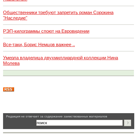
Общественники требуют запретить роман Сорокина
"Наследие"
РЭП-килограммы споют на Евровидении
Все-таки, Борис Немцов важнее ..
Умерла владелица двухмиллиардной коллекции Нина
Молева
Pедакция не отвечает за содержание заимствованных материалов