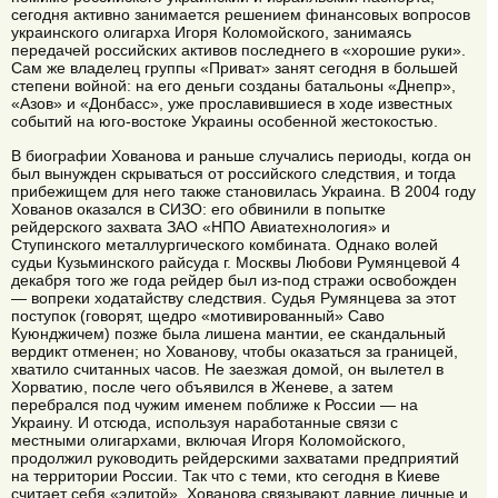
сегодня активно занимается решением финансовых вопросов
украинского олигарха Игоря Коломойского, занимаясь
передачей российских активов последнего в «хорошие руки».
Сам же владелец группы «Приват» занят сегодня в большей
степени войной: на его деньги созданы батальоны «Днепр»,
«Азов» и «Донбасс», уже прославившиеся в ходе известных
событий на юго-востоке Украины особенной жестокостью.
В биографии Хованова и раньше случались периоды, когда он
был вынужден скрываться от российского следствия, и тогда
прибежищем для него также становилась Украина. В 2004 году
Хованов оказался в СИЗО: его обвинили в попытке
рейдерского захвата ЗАО «НПО Авиатехнология» и
Ступинского металлургического комбината. Однако волей
судьи Кузьминского райсуда г. Москвы Любови Румянцевой 4
декабря того же года рейдер был из-под стражи освобожден
— вопреки ходатайству следствия. Судья Румянцева за этот
поступок (говорят, щедро «мотивированный» Саво
Куюнджичем) позже была лишена мантии, ее скандальный
вердикт отменен; но Хованову, чтобы оказаться за границей,
хватило считанных часов. Не заезжая домой, он вылетел в
Хорватию, после чего объявился в Женеве, а затем
перебрался под чужим именем поближе к России — на
Украину. И отсюда, используя наработанные связи с
местными олигархами, включая Игоря Коломойского,
продолжил руководить рейдерскими захватами предприятий
на территории России. Так что с теми, кто сегодня в Киеве
считает себя «элитой», Хованова связывают давние личные и