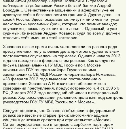
знаменитый девелопер Сергей Полонский. С тревогой
наблюдает за действиями России беглый банкир Андрей
Бородин… Отечественные мошенники и аферисты уже не
чувствуют себя в безопасности за границей. Другое дело — в
самой России. Здесь, оказывается, живут и ни о чем не тужат
несколько «неуловимых Джо», которые, кто помнит анекдот,
неуловимы, поскольку их никто не ловит… Одиозный, и уже
судимый, бизнесмен Андрей Хованов, судя по всему, должен
относить себя именно к этой категории.
Хованова в свое время очень часто ловили на разного рода
преступлениях, но уголовные дела при этом с удивительным
постоянством спускались на тормозах. Однако с начала 2012
года он находится в федеральном розыске. Как следует из
письма замначальника ГУ МВД России по г. Москве
начальника ГСУ генерал-майора Глухова на имя
замначальника СД МВД России генерал-майора Романова,
«28 февраля 2012 года вынесено постановление о
привлечении Хованова А.Н. в качестве обвиняемого в
совершении преступления, предусмотренного ч. 4 ст. 159 УК
РФ, 2 марта 2012 года последний объявлен в федеральный
розыск. Ход расследования уголовного дела взят под контроль
руководством ГСУ ГУ МВД России по г. Москве».
Следует пояснить, что Хованова объявили в федеральный
розыск за известные старые грехи: многомиллиардные
хищения денежных средств при строительстве «Москва-
Сити», осуществленные в тандеме с сербским партнером