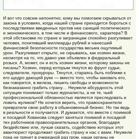
И вот что совсем непонятно; кому мы помогаем скрываться от
закона в условиях, когда нашей стране приходится бороться с
последствиями введенных против нее санкций политического
и экономического, в том числе и финансового, характера? В
этой обстановке по стране и заграницам спокойно разгуливает
человек, похитивший миллиарды рублей и нанесший
финансовой безопасности государства весьма ощутимый
урон. Разгуливает открыто, не скрываясь, как хозяин жизни,
несмотря на то, что давно уже объявлен в федеральный
розыск. А, может, он и есть хозяин жизни, которому законы не
писаны? Хозяин, перед которым тянутся во фрунт судьи,
следователи, прокуроры. Тянутся, стараясь быть поближе к
его щедро дающей руке — вместо того, чтобы заковать его,
как говорится, в железа, лишить свободы и возможности
безнаказанно грабить страну… Неужели абсурдность этой
ситуации понимают только журналисты, а не те, чьей
профессиональной обязанностью является преследовать и
ловить жуликов? Не хочется верить, что правоохранители
превратили свою работу в обыкновенный бизнес. Но так ведь
в реальности и получается. И думается, что вместе с поимкой
и посадкой Хованова следует заняться поимкой и посадкой
тех работников правоохранительных органов, благодаря
бездействию или, лучше сказать, содействию которых этот
авантюрист продолжает грабить страну и нас с вами. Неужели
пока не грянет в очередной раз гром, наши органы не