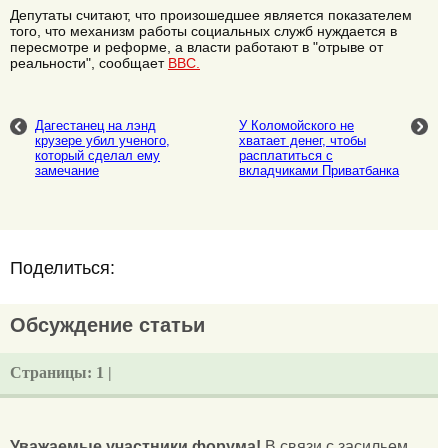
Депутаты считают, что произошедшее является показателем
того, что механизм работы социальных служб нуждается в
пересмотре и реформе, а власти работают в "отрыве от
реальности", сообщает
BBC.
Дагестанец на лэнд
У Коломойского не
крузере убил ученого,
хватает денег, чтобы
который сделал ему
расплатиться с
замечание
вкладчиками Приватбанка
Поделиться:
Обсуждение статьи
Страницы:
1 |
Уважаемые участники форума!
В связи с засильем