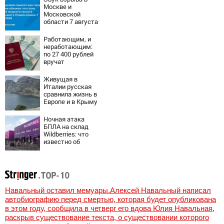
Москве и
Московской
области 7 августа
2026 года:
Причины,
Работающим, и
источник, откуда
неработающим:
был громкий
по 27 400 рублей
хлопок
вручат
пенсионерам в
сентябре -
Живущая в
PrimaMedia.ru
Италии русская
сравнила жизнь в
Европе и в Крыму
Ночная атака
БПЛА на склад
Wildberries: что
известно об
очередном ударе
по логистическим
центрам
07/08/2026 –
Новости
Навальный оставил мемуары.Алексей Навальный написал
автобиографию перед смертью, которая будет опубликована
в этом году, сообщила в четверг его вдова Юлия Навальная,
раскрыв существование текста, о существовании которого