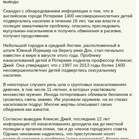
выводы
Скандал с обнародованием информации о том, что в
английском городе Ротереме 1400 несовершеннолетних детей
подвергались насилию в течении 16 лет, так как власти и
полиция замалчивали проблему, опасаясь преследовать
мусульман-насильников и получить обвинения в расизме,
получил продолжение.
Небольшой городок в средней Англии, расположенный в
штате Южный Йоркшир на берегу реки Дон, стал печально
известен в мире в августе этого года. Проблему
изнасилований детей в Ротереме подняла профессор Алексис
Джей. Она утверждает, что с 1997 по 2013 годы более 1400
несовершеннолетних детей подверглись сексуальному
насилию.
В некоторых случаях речь шла о групповых изнасилованиях
девочек, в том числе 11-летних, в которых участвовало
множество мужчин. Иногда потерпевших обливали бензином и
грозились сжечь заживо. Им угрожали оружием, на их глазах
насиловали подруг. Многие жертвы описывают своих
обидчиков как азиатов.
Согласно выводам Алексис Джей, последние 12 лет
информация об изнасилованиях доходила как до местной
полиции и органов опеки, так и до членов городского совета.
Однако чиновники надеялись, что преступления носят
разовый характер и проблема "сама рассосется". Кроме того,