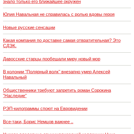
знало только его ближайшее окружен
Юлия Навальная не справилась с ролью вдовы героя
Новые русские сенсации
Какая компания по доставке самая отвратительная? Это
СДЭК.
Давосские старцы пообещали миру новый мор
В колонии "Полярный волк" внезапно умер Алексей
Навальный
Общественники требуют запретить роман Сорокина
"Наследие"
РЭП-килограммы споют на Евровидении
Все-таки, Борис Немцов важнее ..