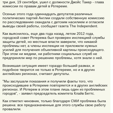
три дня, 19 сентября, ушел с должности Джойс Такер - глава
комиссии по правам детей в Ротереме.
Осенью этого года одиннадцать депутатов различных
политических партий Англии создали собственную комиссию
по расследованию скандала с детским насилием и огласили
выводы своей работы, сообщает газета The Independent.
Как выяснилось, еще два года назад, летом 2012 года,
городской совет Ротерема был проверен инспекцией службы
защиты детей, но местные власти заверили, что никакой
проблемы нет, а члены инспекции не приложили нужных
усилий для получения объективной картины происходящего.
При этом ни медики, ни работники социальных служб не
предприняли мер по решению проблемы, хотя знали о ней.
Возникшая ситуация имеет гораздо больший размах, и
подобное творится не только в Ротереме, но и в других
английских регионах, считают депутаты.
"Мы заслушали показания и получили факты того, что
происходившее в Ротереме повторяется и в других английских
регионах. И Ротерем в этом плане лишь один из проблемных
городов", - заявил председатель комитета Клайв Беттс.
Как отметил чиновник, только благодаря СМИ проблема была
решена: все предназначенные для этого службы свою работу
провалили.