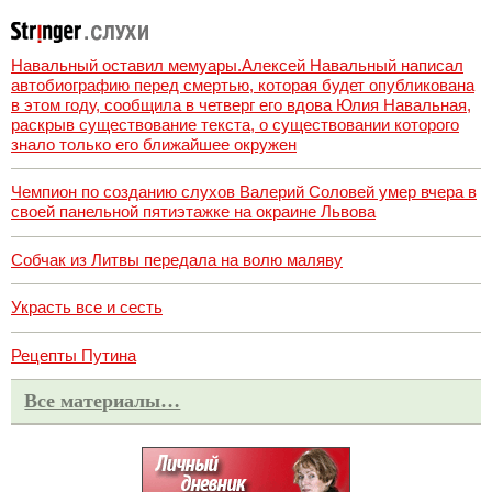
Навальный оставил мемуары.Алексей Навальный написал
автобиографию перед смертью, которая будет опубликована
в этом году, сообщила в четверг его вдова Юлия Навальная,
раскрыв существование текста, о существовании которого
знало только его ближайшее окружен
Чемпион по созданию слухов Валерий Соловей умер вчера в
своей панельной пятиэтажке на окраине Львова
Собчак из Литвы передала на волю маляву
Украсть все и сесть
Рецепты Путина
Все материалы…