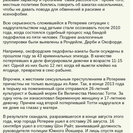
местные политики боялись говорить об азиатах-насильниках,
чтобы не давать повода для обвинений в расизме и
ксенофобии.
Всю серьезность сложившейся в Ротереме ситуации с
надругательством над детьми стали осознавать после 2010
года, когда состоялся судебный процесс над бандой
педофилов из пяти человек. Позднее аналогичные
группировки были выявлены в Рочдейле, Дерби и Оксфорде.
Например, оксфордские педофилы-азиаты были осуждены в
прошлом году за 43 криминальных эпизода. В качестве
потерпевших в деле фигурировали девочки в возрасте 11-15
лет. Одной из них было 12 лет, когда ей выжгли клеймо на
ягодице, превратив в секс-рабыню.
Впрочем, к жестоким сексуальным преступлениям в Ротереме
причастны не только выходцы из Азии. Так, в конце 2013 года
в тюрьму на пожизненный срок отправился 26-летний
культурист и бывший моряк Ее Величества Николас Тотти. За
одну ночь он изнасиловал беременную женщину и 17-летнюю
девочку. Причем над второй потерпевшей Тотти надругался в
ее доме на глазах у матери.
В результате скандала, разразившегося в конце августа этого
года, мэр города Ротерем ушел в отставку 26 августа. 16
сентября ушел в отставку Шон Райт, занимавший должность
руководителя полиции Южного Йокшира. И лишь спустя еще